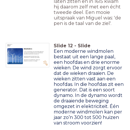
laten zitten en in 1615 kwam
hij daarom zelf met een écht
tweede deel. Een mooie
uitspraak van Miguel was: 'de
pen is de taal van de ziel'.
Slide
12
-
Slide
Windmolens
____
Een moderne windmolen
In de voorstelling zien we dat Don Quichot
het gevecht aangaat met een windmolen.
Hij denkt dat het een monster is.
bestaat uit een lange paal,
Gelukkig weten wij wel beter. Een
windmolen is namelijk erg nuttig!
Wat doet een windmolen, denk je?
een hoofdas en drie enorme
Waarom zijn deze zo nuttig?
wieken. De wind zorgt ervoor
dat de wieken draaien. De
wieken zitten vast aan een
hoofdas. In die hoofdas zit een
generator. Dat is een soort
dynamo. In de dynamo wordt
de draaiende beweging
omgezet in elektriciteit. Één
moderne windmolen kan per
jaar zo’n 300 tot 500 huizen
van stroom voorzien!