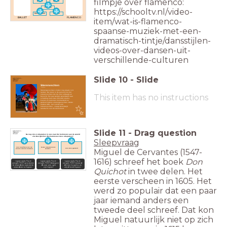
filmpje over flamenco:
Waaier
Spitzen
Pirouette
https://schooltv.nl/video-
Castagnetten
Klappen
BALLET
FLAMENCO
item/wat-is-flamenco-
spaanse-muziek-met-een-
dramatisch-tintje/dansstijlen-
videos-over-dansen-uit-
verschillende-culturen
Slide
10
-
Slide
Stierenvechten
____
Stierengevechten vinden nog plaats in 8
landen. De torero is de persoon bij het
This item has no instructions
stierenvechten die de stier uitdaagt en
bevecht. Per jaar worden wereldwijd naar
schatting meer dan 250.000 stieren,
koeien en kalveren mishandeld en
gedood tijdens stierengevechten. Onder
andere CAS - het comité anti
stierenvechten - vraagt wereldwijd
aandacht voor dit dierenleed.
Slide
11
-
Drag question
Nu nog zijn er uitspraken in onze taal die herinneren aan de wereld
van Don Quichot. Wat betekenen deze uitspraken?
Sleepvraag
tegen windmolens
een klap/slag van de
een Don Quichot
Miguel de Cervantes (1547-
vechten
molen gehad hebben
1616) schreef het boek
Don
<span style="font-
<span style="font-
<span style="font-
weight: 700">iemand
weight: 700">&nbsp;in
weight: 700">proberen
die een hopeloze
de war zijn, gek
te veranderen wat niet te
strijd levert</span>
zijn</span>
veranderen is</span>
Quichot
in twee delen. Het
eerste verscheen in 1605. Het
werd zo populair dat een paar
jaar iemand anders een
tweede deel schreef. Dat kon
Miguel natuurlijk niet op zich