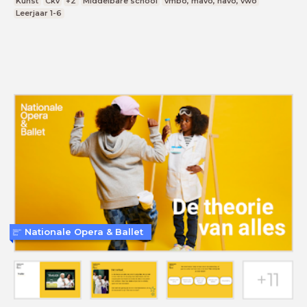
Kunst
Ckv
+2
Middelbare school
vmbo, mavo, havo, vwo
Leerjaar 1-6
Nationale Opera & Ballet