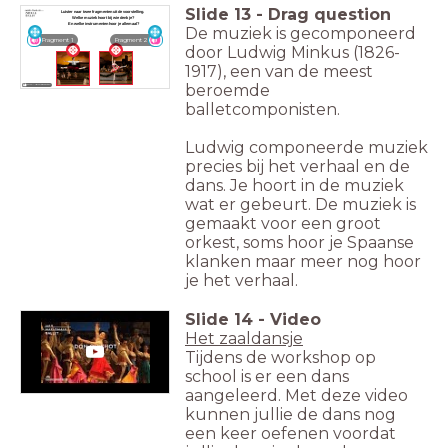
Slide
13
-
Drag question
Luister naar twee fragmenten uit de voorstelling.
Welke muziek hoort bij wie denk je?
En welke instrumenten hoor je allemaal?
De muziek is gecomponeerd
Fragment 1
Fragment 2
door Ludwig Minkus (1826-
1917), een van de meest
beroemde
Bron Audiofragmenten
balletcomponisten.
Ludwig componeerde muziek
precies bij het verhaal en de
dans. Je hoort in de muziek
wat er gebeurt. De muziek is
gemaakt voor een groot
orkest, soms hoor je Spaanse
klanken maar meer nog hoor
je het verhaal.
Slide
14
-
Video
Het zaaldansje
Tijdens de workshop op
school is er een dans
aangeleerd. Met deze video
kunnen jullie de dans nog
een keer oefenen voordat