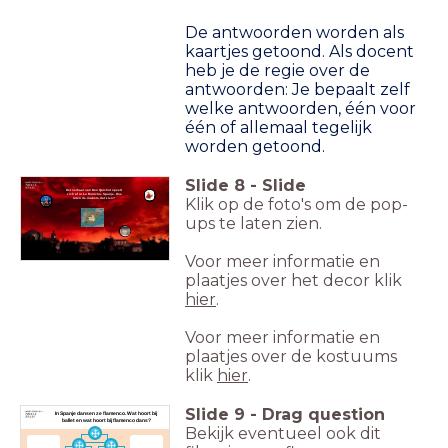
De antwoorden worden als
kaartjes getoond. Als docent
heb je de regie over de
antwoorden: Je bepaalt zelf
welke antwoorden, één voor
één of allemaal tegelijk
worden getoond.
Slide
8
-
Slide
Het verhaal van Don Quichot speelt
zich af in La Mancha, Spanje. Hoe
Klik op de foto's om de pop-
laten de makers dat zien?
ups te laten zien.
Voor meer informatie en
plaatjes over het decor klik
hier
.
Voor meer informatie en
plaatjes over de kostuums
klik
hier
.
Slide
9
-
Drag question
In Spanje dansen ze flamenco. Wat hoort bij
ballet en wat hoort bij flamenco dans?
Bekijk eventueel ook dit
Tutu