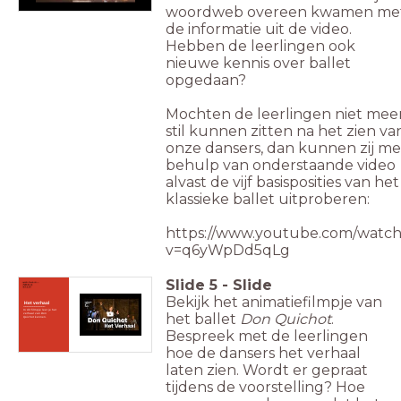
woordweb overeen kwamen me
de informatie uit de video.
Hebben de leerlingen ook
nieuwe kennis over ballet
opgedaan?
Mochten de leerlingen niet mee
stil kunnen zitten na het zien va
onze dansers, dan kunnen zij me
behulp van onderstaande video
alvast de vijf basisposities van het
klassieke ballet uitproberen:
https://www.youtube.com/watch
v=q6yWpDd5qLg
Slide
5
-
Slide
Bekijk het animatiefilmpje van
Het verhaal
____________
In dit filmpje leer je het
het ballet
Don Quichot
.
verhaal van
Don
Quichot
kennen.
Bespreek met de leerlingen
hoe de dansers het verhaal
laten zien. Wordt er gepraat
tijdens de voorstelling? Hoe