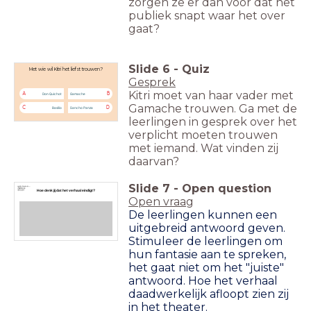
zorgen ze er dan voor dat het
publiek snapt waar het over
gaat?
Slide
6
-
Quiz
Met wie wil Kitri het liefst trouwen?
Gesprek
Kitri moet van haar vader met
A
B
Don Quichot
Gamache
Gamache trouwen. Ga met de
C
D
Basilio
Sancho Panza
leerlingen in gesprek over het
verplicht moeten trouwen
met iemand. Wat vinden zij
daarvan?
Slide
7
-
Open question
Hoe denk jij dat het verhaal eindigt?
Open vraag
De leerlingen kunnen een
uitgebreid antwoord geven.
Stimuleer de leerlingen om
hun fantasie aan te spreken,
het gaat niet om het "juiste"
antwoord. Hoe het verhaal
daadwerkelijk afloopt zien zij
in het theater.