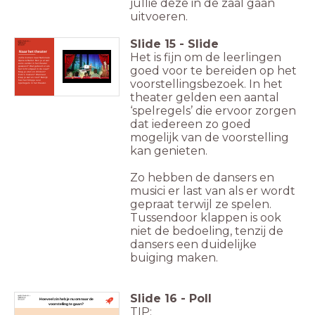
jullie deze in de zaal gaan
uitvoeren.
Slide
15
-
Slide
Naar het theater
Het is fijn om de leerlingen
____________
Jullie komen naar Nationale
Opera & Ballet. Ben je al wel
eens eerder in het theater
goed voor te bereiden op het
geweest? Wat gebeurt er als
het licht uitgaat in de zaal?
Mag je eten en drinken?
Foto's maken?
Wanneer
klap je wel en niet? Bekijk
voorstellingsbezoek. In het
hier het filmpje over
spelregels in het theater.
theater gelden een aantal
‘spelregels’ die ervoor zorgen
dat iedereen zo goed
mogelijk van de voorstelling
kan genieten.
Zo hebben de dansers en
musici er last van als er wordt
gepraat terwijl ze spelen.
Tussendoor klappen is ook
niet de bedoeling, tenzij de
dansers een duidelijke
buiging maken.
Slide
16
-
Poll
Hoeveel zin heb je nu om naar de
voorstelling te gaan?
TIP: