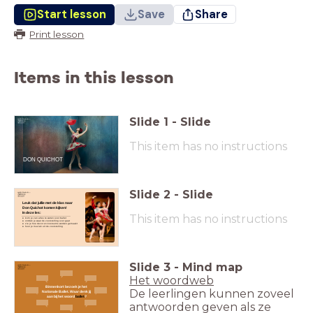
Start lesson
Save
Share
Print lesson
Items in this lesson
Slide
1
-
Slide
This item has no instructions
DON QUICHOT
Slide
2
-
Slide
Leuk dat jullie met de klas naar
Don Quichot komen kijken!
In deze les:
This item has no instructions
_________________
__________________
kom je van alles te weten over ballet
ontdek je waar de voorstelling over gaat
zie je hoe decor en kostuums worden gemaakt
hoor je muziek uit de voorstelling
Slide
3
-
Mind map
Het woordweb
Binnenkort bezoek je het
De leerlingen kunnen zoveel
Nationale Ballet. Waar denk jij
aan bij het woord
ballet
?
antwoorden geven als ze