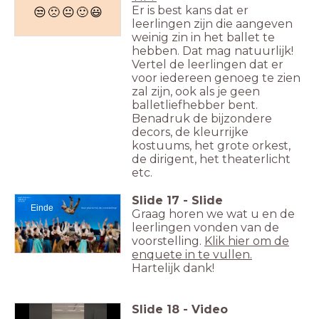
Er is best kans dat er
😒
🙁
😐
🙂
😃
leerlingen zijn die aangeven
weinig zin in het ballet te
hebben. Dat mag natuurlijk!
Vertel de leerlingen dat er
voor iedereen genoeg te zien
zal zijn, ook als je geen
balletliefhebber bent.
Benadruk de bijzondere
decors, de kleurrijke
kostuums, het grote orkest,
de dirigent, het theaterlicht
etc.
Slide
17
-
Slide
Einde
Veel plezier bij de voorstelling!
Graag horen we wat u en de
leerlingen vonden van de
voorstelling.
Klik hier om de
enquete in te vullen.
Hartelijk dank!
Slide
18
-
Video