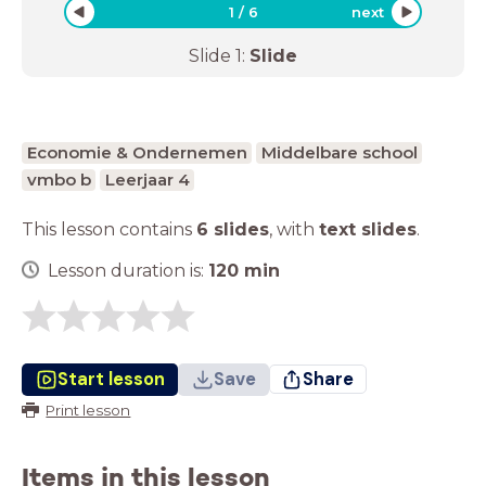
1
/
6
next
Slide
1
:
Slide
Economie & Ondernemen
Middelbare school
vmbo b
Leerjaar 4
This lesson contains
6 slides
,
with
text slides
.
Lesson duration is:
120
min
Start lesson
Save
Share
Print lesson
Items in this lesson