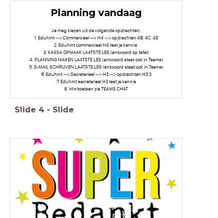
Planning vandaag
Je mag kiezen uit de volgende opdrachten:
1. Eduhint --> Commercieel --> H4 --> opdrachten 4B, 4C, 4E
2. Eduhint commercieel H4 test je kennis
3. KASSA OPMAAK LAATSTE LES (antwoord op tafel)
4. PLANNING MAKEN LAATSTE LES (antwoord staat ook in Teams)
5. E-MAIL SCHRIJVEN LAATSTE LES (antwoord staat ook in Teams)
6. Eduhint --> Secretarieel --> H3 --> opdrachten H3.3
7. Eduhint secretarieel H3 test je kennis
8. Minitoetsen zie TEAMS CHAT
Slide
4
-
Slide
--> H4 --> opdrachten 4B, 4C, 4E