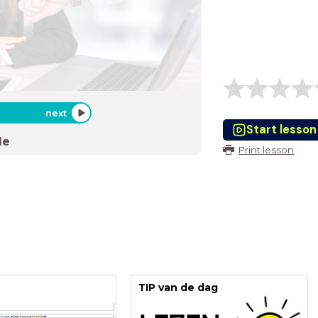
next
Start lesson
de
Print lesson
TIP van de dag