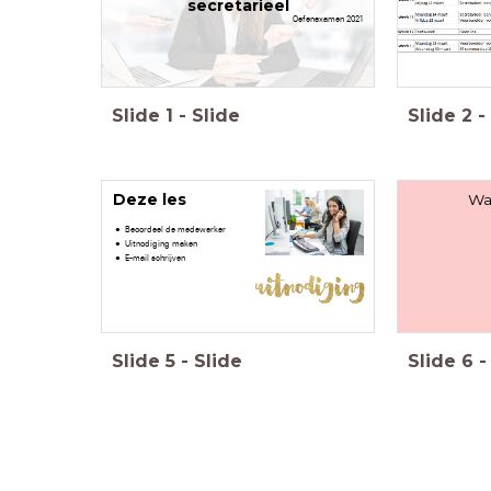
secretarieel
Oefenexamen 2021
Slide
1
-
Slide
Slide
2
-
Deze les
Wat
Beoordeel de medewerker
Uitnodiging maken
E-mail schrijven
Slide
5
-
Slide
Slide
6
-