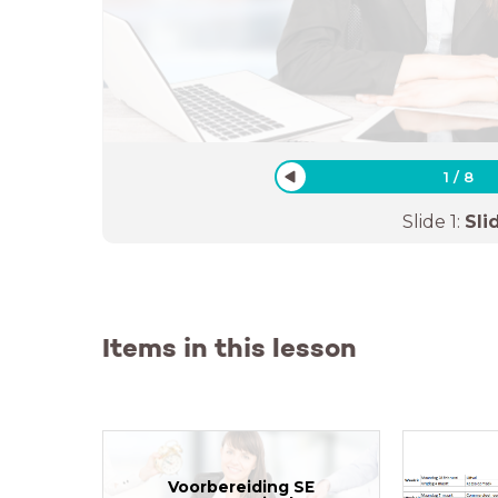
1
/
8
Slide
1
:
Sli
Items in this lesson
Voorbereiding SE