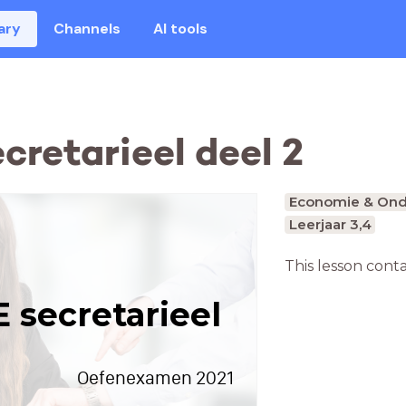
ary
Channels
AI tools
retarieel deel 2
Economie & On
Leerjaar 3,4
This lesson cont
 secretarieel
Oefenexamen 2021