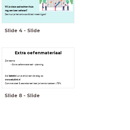
Wil je deze opdrachten thuis
nog een keer oefenen?
Dan kun je het antwoordblad meekrijgen!
Slide
4
-
Slide
Extra oefenmateriaal
Zie teams:
- Extra oefenmateriaal - planning
Als
laatste
kun je altijd aan de slag op:
www.eduhint.nl
Commercieel & secretarieel test je kennis toetsen >75%.
Slide
8
-
Slide