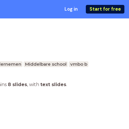
Log in
Start for free
dernemen
Middelbare school
vmbo b
ains
8 slides
,
with
text slides
.