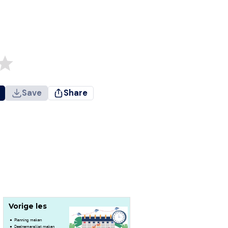
Save
Share
Vorige les
Planning maken
Deelnemerslijst maken