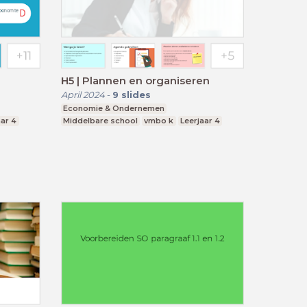
H5 | Plannen en organiseren
April 2024
-
9
slides
Economie & Ondernemen
aar 4
Middelbare school
vmbo k
Leerjaar 4