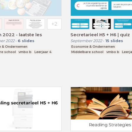
2022 - laatste les
Secretarieel H5 + H6 | quiz
er 2022
-
6
slides
September 2022
-
15
slides
e & Ondernemen
Economie & Ondernemen
re school
vmbo b
Leerjaar 4
Middelbare school
vmbo b
Leerj