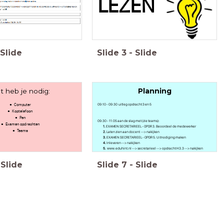
LEZEN
Slide
Slide
3
-
Slide
 heb je nodig:
Planning
Computer
09:10 - 09:30 uitleg opdracht 3 en 5
Koptelefoon
Pen
09:30 - 11:05 aan de slag met (zie teams):
Examen opdrachten
1.
EXAMEN SECRETARIEEL - OPDR 3. Beoordeel de medewerker
Teams
2.
Laten zien aan docent --> nakijken
3.
EXAMEN SECRETARIEEL - OPDR 5. Uitnodiging maken
4.
Inleveren --> nakijken
5.
www.eduhint.nl --> secretarieel --> opdracht H3.3 --> nakijken
Slide
Slide
7
-
Slide