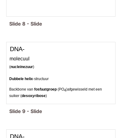
Slide
8
-
Slide
DNA-
molecuul
(
nucleïnezuur
)
Dubbele
helix
-structuur
Backbone van
fosfaatgroep
(PO
)afgewisseld met een
4
suiker (
desoxyribose
)
Slide
9
-
Slide
DNA-