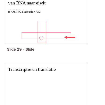
van RNA naar eiwit
BINAS 71 G. Stel codon AAG.
Slide
29
-
Slide
Transcriptie en translatie