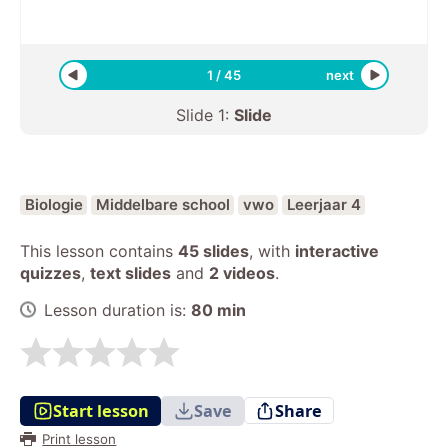
1
/
45
next
Slide
1
:
Slide
Biologie
Middelbare school
vwo
Leerjaar 4
This lesson contains
45 slides
,
with
interactive
quizzes
,
text slides
and
2 videos
.
Lesson duration is:
80
min
Start lesson
Save
Share
Print lesson