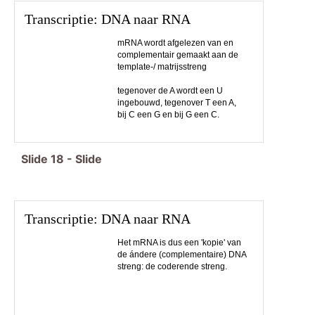
Transcriptie: DNA naar RNA
mRNA wordt afgelezen van en
complementair gemaakt aan de
template-/ matrijsstreng
tegenover de A wordt een U
ingebouwd, tegenover T een A,
bij C een G en bij G een C.
Slide
18
-
Slide
Transcriptie: DNA naar RNA
Het mRNA is dus een 'kopie' van
de ándere (complementaire) DNA
streng: de coderende streng.