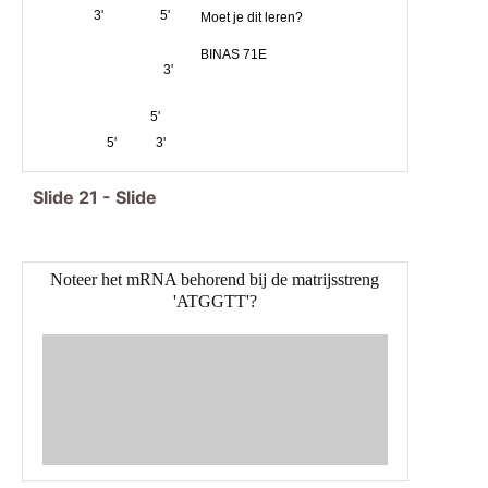
3'
5'
Moet je dit leren?
BINAS 71E
3'
5'
5'
3'
Slide
21
-
Slide
Noteer het mRNA behorend bij de matrijsstreng
'ATGGTT'?