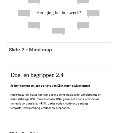
Hoe ging het huiswerk?
Slide
2
-
Mind map
Doel en begrippen 2.4
Je leert hoe een cel, aan de hand van DNA, eigen eiwitten maakt
nucleïnezuren, helixstructuur, basenparing, nucleotide, enkelstrengs en
dubbelstrengs DNA, chromosomen, RNA, genetische code, aminozuur,
transcriptie, translatie, mRNA, triplet, codon, coderende streng,
template-/matrijsstreng, startcodon, stopcodon