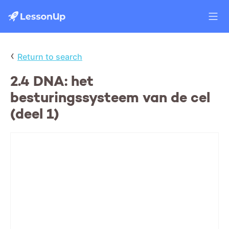
‹
Return to search
2.4 DNA: het
besturingssysteem van de cel
(deel 1)
H2: Cel en leven
Deze les:
- Voorbereidingen osmose practicum
- Bouw DNA
- Transcriptie
- Translatie
- Oefenen