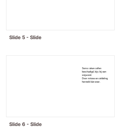
Slide
5
-
Slide
Soms raken cellen
beschadigd, bijv. bij een
snijwond.
Door mitose en celdeling
hersteld dat weer.
Slide
6
-
Slide