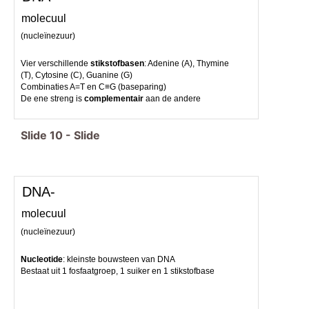
molecuul
(nucleïnezuur)
Vier verschillende
stikstofbasen
: Adenine (A), Thymine
(T), Cytosine (C), Guanine (G)
Combinaties A=T en C≡G (baseparing)
De ene streng is
complementair
aan de andere
Slide
10
-
Slide
DNA-
molecuul
(nucleïnezuur)
Nucleotide
: kleinste bouwsteen van DNA
Bestaat uit 1 fosfaatgroep, 1 suiker en 1 stikstofbase