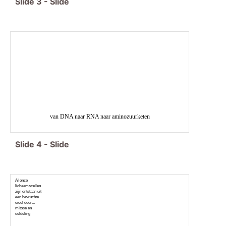
Slide
3
-
Slide
van DNA naar RNA naar aminozuurketen
Slide
4
-
Slide
Al onze
lichaamscellen
zijn ontstaan uit
een bevruchte
eicel door...
mitose en
celdeling