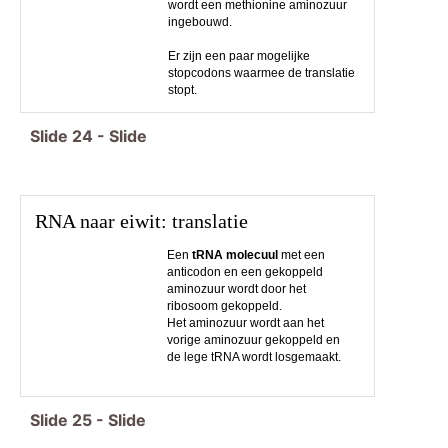
wordt een methionine aminozuur
ingebouwd.
Er zijn een paar mogelijke
stopcodons waarmee de translatie
stopt.
Slide
24
-
Slide
RNA naar eiwit: translatie
Een
tRNA molecuul
met een
anticodon en een gekoppeld
aminozuur wordt door het
ribosoom gekoppeld.
Het aminozuur wordt aan het
vorige aminozuur gekoppeld en
de lege tRNA wordt losgemaakt.
Slide
25
-
Slide