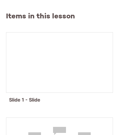
Items in this lesson
H2: Cel en leven
Deze les:
- Voorbereidingen osmose practicum
- Bouw DNA
- Transcriptie
- Translatie
- Oefenen
Slide
1
-
Slide