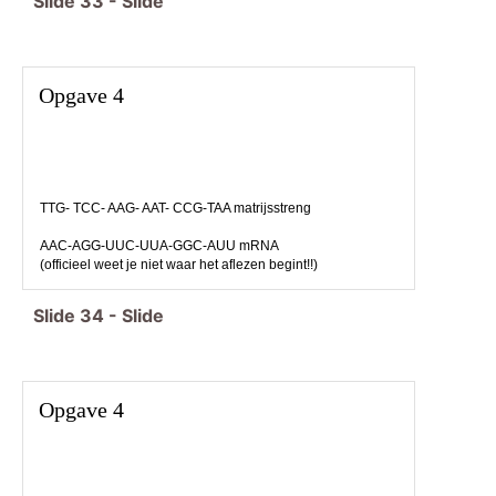
Slide
33
-
Slide
Opgave 4
TTG- TCC- AAG- AAT- CCG-TAA matrijsstreng
AAC-AGG-UUC-UUA-GGC-AUU mRNA
(officieel weet je niet waar het aflezen begint!!)
Slide
34
-
Slide
Opgave 4