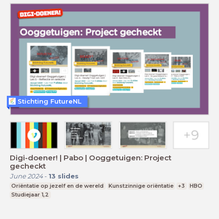
Stichting FutureNL
Digi-doener! | Pabo | Ooggetuigen: Project
gecheckt
June 2024
-
13
slides
Oriëntatie op jezelf en de wereld
Kunstzinnige oriëntatie
+3
HBO
Studiejaar 1,2