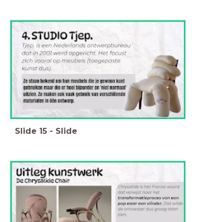
Slide
15
-
Slide