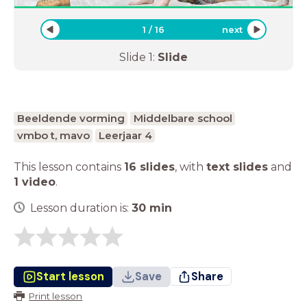
1
/
16
next
Slide
1
:
Slide
Beeldende vorming
Middelbare school
vmbo t, mavo
Leerjaar 4
This lesson contains
16 slides
,
with
text slides
and
1 video
.
Lesson duration is:
30
min
Start lesson
Save
Share
Print lesson