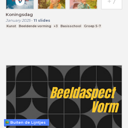
Koningsdag
January 2025
-
11
slides
Kunst
Beeldende vorming
+3
Basisschool
Groep 5-7
Buiten de Lijntjes