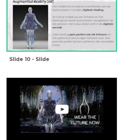
Slide
10
-
Slide