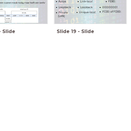
Apipa
Link-local
FE80::
een subnet mask nodig, maar heeft een 'prefix'
Loopback
Loopback
0:0:0:0:0:0:0:1
FC00:: of FD00::
Unique-local
Private
(LAN)
-
Slide
Slide
19
-
Slide