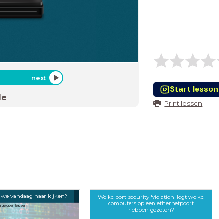
next
Start lesson
de
Print lesson
 we vandaag naar kijken?
Welke port-security 'violation' logt welke
computers op een ethernetpoort
 afgelopen lessen
hebben gezeten?
s