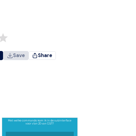
Save
Share
Met welke commando kom ik in de subinterface
voor vlan 20 van G0/1?