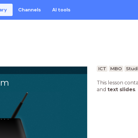
ary
Channels
AI tools
ICT
MBO
Studi
om
This lesson cont
and
text slides
.