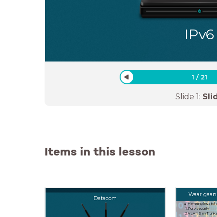
IPv6
1
/
21
Slide
1
:
Sli
Items in this lesson
Waar gaan
Datacom
Herhaling lesstof
Port-security
VLANS en Trunk