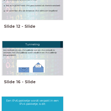
Pas op 14 juli 2017 werd IPv6 geaccepteerd als internetstandaard
Op september 2012 zijn de laatste IPv4-adressen toegekend
Slide
12
-
Slide
Tunneling
Een methode om een IPv6 pakketje over een IPv4 netwerk te
versturen. Het IPv6 pakketje wordt verpakt in een IPv4 pakketje
(encapsulation)
Slide
16
-
Slide
Een IPv6 pakketje wordt verpakt in een
IPv4 pakketje, is dit: