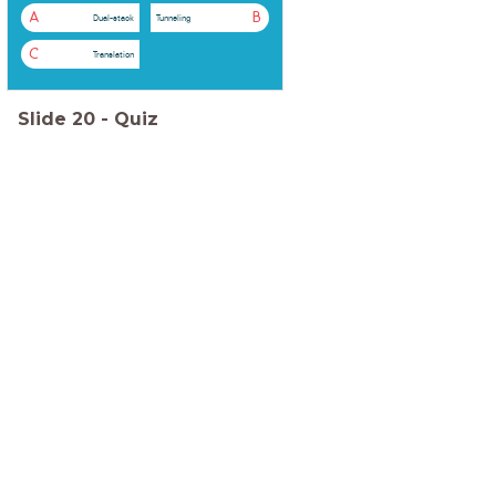
A
B
Dual-stack
Tunneling
C
Translation
Slide
20
-
Quiz