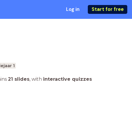
Log in
Start for free
ejaar 1
ains
21 slides
,
with
interactive quizzes