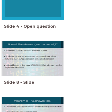
Slide
4
-
Open question
Hoeveel IPv4-adressen zijn er daadwerkelijk?
Er bestaan 4.294.967.296 IPv4 adressen in totaal.
Er zijn 588,514,304 IPv4 adressen gereserveerd voor Private
networks (LANS), Apipa adressen en Loopback adressen
In totaal kunnen er dus maar 3,706,452,992 IPv4 adressen worden
uitgedeeld aan WANS.
Slide
8
-
Slide
Waarom is IPv6 ontwikkelt?
Omdat men voorzag dat de IPv4-adressen ooit op zouden raken.
IPv6 is bedacht op december in 1998.