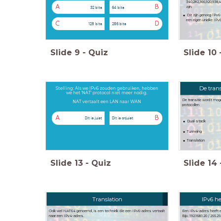
340,282,366,920,938,
A
B
32 bits
64 bits
zijn.
Dit zijn genoeg IPv
een eigen unieke IPv
C
D
128 bits
256 bits
Slide
9
-
Quiz
Slide
10
De trans
Stelling: Als we IPv6 zouden gebruiken, hebben
we het 'NAT' protocol niet meer nodig.
De transitie wordt moge
NAT vertaalt een LAN naar WAN
protocollen
A
B
Dit is juist
Dit is onjuist
Dual-stack
Tunneling
Translation
Slide
13
-
Quiz
Slide
14
Translation
IPv6 h
Ook wel NAT64 genoemd, is een techniek die een IPv6-adres vertaalt
Een IPv4-adres heeft 
naar een IPv4-adres.
Bijv. 192.168.1.20 / 255.2