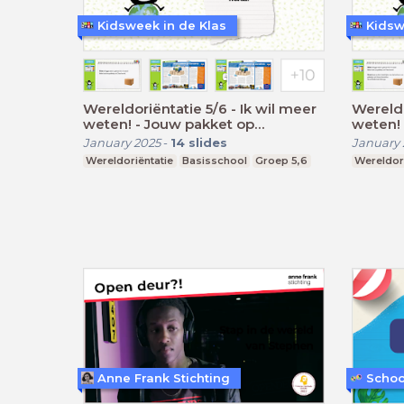
Kidsweek in de Klas
Kidsw
Wereldoriëntatie 5/6 - Ik wil meer
Wereldo
weten! - Jouw pakket op
weten! 
wereldreis
wereldr
January 2025
-
14
slides
January 
Wereldoriëntatie
Basisschool
Groep 5,6
Wereldori
Anne Frank Stichting
Schoo