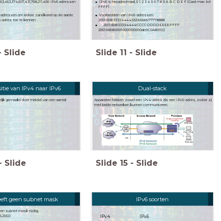
IPv6 is hexadecimaal, 0 1 2 3 4 5 6 7 8 9 A B C D E F (Gaat max tot
463,463,374,607,431,768,211,456 IPv6 adressen
FFFF)
6-adressen om iedere zandkorrel op de aarde
Voorbeelden van IPv6-adressen:
6-adres toe te kennen
2001:db8:3333:4444:5555:6666:7777:8888
2001:db8:3333:4444:CCCC:DDDD:EEEE:FFFF
2001:0db8:0001:0000:0000:0ab9:C0A8:0102
-
Slide
Slide
11
-
Slide
itie van IPv4 naar IPv6
Dual-stack
lijk gemaakt door middel van een aantal
Apparaten hebben zowel een IPv4-adres als een IPv6-adres, zodat zij
met beide netwerken kunnen communiceren.
-
Slide
Slide
15
-
Slide
eeft geen subnet mask
IPv6 soorten
een subnet mask nodig.
55.255.0
IPv4
IPv6