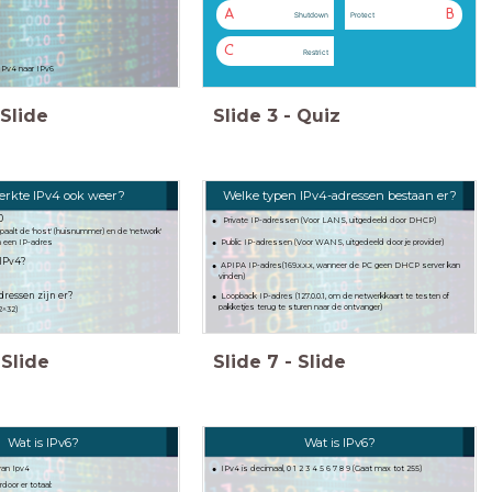
A
B
Shutdown
Protect
C
Restrict
IPv4 naar IPv6
Slide
Slide
3
-
Quiz
erkte IPv4 ook weer?
Welke typen IPv4-adressen bestaan er?
0
Private IP-adressen (Voor LANS, uitgedeeld door DHCP)
aalt de 'host' (huisnummer) en de 'network'
Public IP-adressen (Voor WANS, uitgedeeld door je provider)
an een IP-adres
 IPv4?
APIPA IP-adres(169.x.x.x, wanneer de PC geen DHCP server kan
vinden)
dressen zijn er?
Loopback IP-adres (127.0.0.1, om de netwerkkaart te testen of
pakketjes terug te sturen naar de ontvanger)
2^32)
Slide
Slide
7
-
Slide
Wat is IPv6?
Wat is IPv6?
van Ipv4
IPv4 is decimaal, 0 1 2 3 4 5 6 7 8 9 (Gaat max tot 255)
door er totaal: