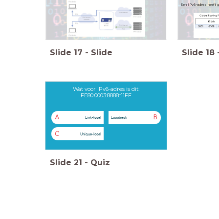
Een IPv6-adres heeft g
Slide
17
-
Slide
Slide
18
Wat voor IPv6-adres is dit:
FE80:0003:8888::11FF
A
B
Link-local
Loopback
C
Unique-local
Slide
21
-
Quiz