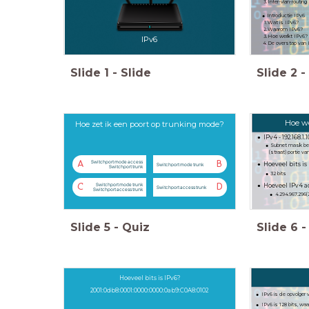
Inter-vlan-routing
Introductie IPv6
Wat is IPv6?
Waarom IPv6?
Hoe werkt IPv6?
IPv6
De overstap van 
Slide
1
-
Slide
Slide
2
-
Hoe w
Hoe zet ik een poort op trunking mode?
IPv4 - 192.168.1.1
Subnet mask bep
(straat) portie v
Switchport mode access
A
B
Hoeveel bits is
Switchport mode trunk
Switchport trunk
32 bits
Switchport mode trunk
Hoeveel IPv4 a
C
D
Switchport access trunk
Switchport access trunk
4.294.967.296(
Slide
5
-
Quiz
Slide
6
-
Hoeveel bits is IPv6?
2001:0db8:0001:0000:0000:0ab9:C0A8:0102
IPv6 is de opvolger 
IPv6 is 128 bits, waar