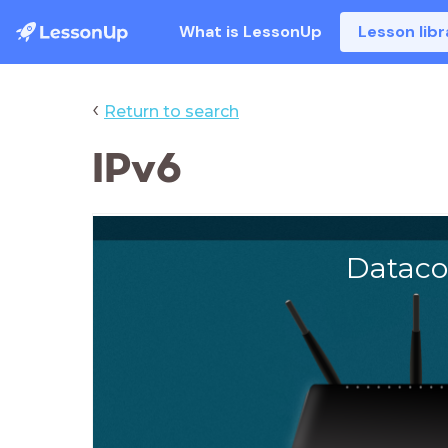
What is LessonUp
Lesson libr
‹
Return to search
IPv6
Datac