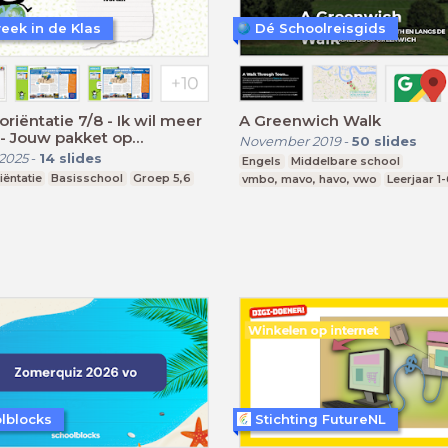
eek in de Klas
Dé Schoolreisgids
riëntatie 7/8 - Ik wil meer
A Greenwich Walk
- Jouw pakket op
November 2019
-
50
slides
eis
2025
-
14
slides
Engels
Middelbare school
ëntatie
Basisschool
Groep 5,6
vmbo, mavo, havo, vwo
Leerjaar 1
lblocks
Stichting FutureNL