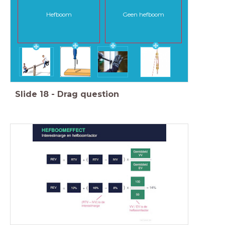
Hefboom
Geen hefboom
Slide
18
-
Drag question