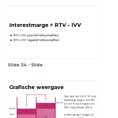
Interestmarge = RTV - IVV
RTV > IVV: positief hefboomeffect
RTV < IVV: negatief hefboomeffect
Slide
34
-
Slide
Grafische weergave
Stel dat het VV € 10 milj.
bedraagt tegen IVV 8%
en EV € 5,0 miljoen en
RTV nog steeds 12% is.
Is REVvb dan hoger of