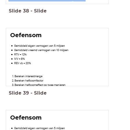
Slide
38
-
Slide
Oefensom
Gemiddeld eigen vermogen van 5 miljoen
Gemiddeld vreemd vermogen van 10 miljoen
RTV = 12%
IVV = 8%
REV vb = 20%
Bereken interestmarge
Bereken hefboomfactor
Bereken hefboomeffect op twee manieren
Slide
39
-
Slide
Oefensom
Gemiddeld eigen vermogen van 5 miljoen