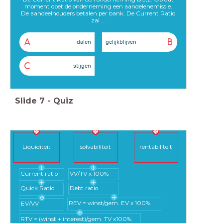
moment doet de onderneming een aandelenemissie.
De aandeelhouders betalen per bank. De Current Ratio
zal ...
A
B
dalen
gelijkblijven
C
stijgen
Slide
7
-
Quiz
Liquiditeit
solvabiliteit
rentabiliteit
Current ratio
VV/TV x 100%
Quick Ratio
Debt ratio
REV = winst/gem. EV x 100%
EV/VV
RTV = (winst + interest)/gem. TV x100%