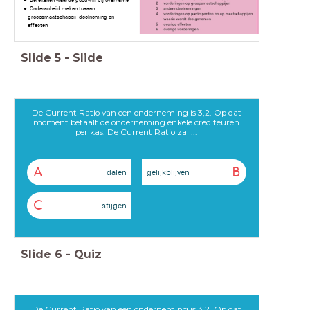
Berekenen waarde goodwill bij overname
Onderscheid maken tussen
groepsmaatschappij, deelneming en
effecten
Slide
5
-
Slide
De Current Ratio van een onderneming is 3,2. Op dat
moment betaalt de onderneming enkele crediteuren
per kas. De Current Ratio zal ...
A
B
dalen
gelijkblijven
C
stijgen
Slide
6
-
Quiz
De Current Ratio van een onderneming is 3,2. Op dat