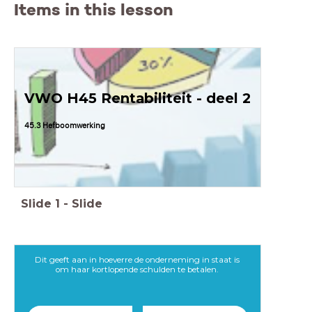
Items in this lesson
VWO H45 Rentabiliteit - deel 2
45.3 Hefboomwerking
Slide
1
-
Slide
Dit geeft aan in hoeverre de onderneming in staat is
om haar kortlopende schulden te betalen.