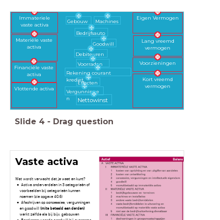
Immateriele
Eigen Vermogen
Gebouw
Machines
vaste activa
Bedrijfsauto
Materiële vaste
Lang vreemd
Goodwill
activa
vermogen
Debiteuren
Voorzieningen
Voorraden
Financiële vaste
Rekening courant
activa
Kort vreemd
krediet
Effecten
vermogen
Vlottende activa
Vergunninge
n
Nettowinst
Slide
4
-
Drag question
Vaste activa
Wat wordt verwacht dat je weet en kunt?
Activa onderverdelen in 3 categorieën of
voorbeelden bij categorieën kunnen
noemen (zie opgave 40.6)
Afschrijven op concessies, vergunningen
en goodwill
(mits betaald aan derden)
werkt zelfde als bij bijv. gebouwen