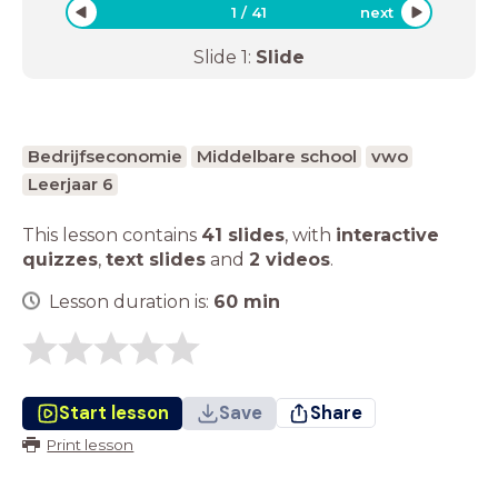
1
/
41
next
Slide
1
:
Slide
Bedrijfseconomie
Middelbare school
vwo
Leerjaar 6
This lesson contains
41 slides
,
with
interactive
quizzes
,
text slides
and
2 videos
.
Lesson duration is:
60
min
Start lesson
Save
Share
Print lesson