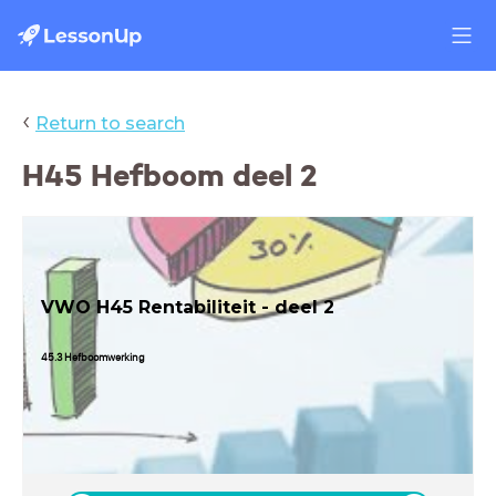
‹
Return to search
H45 Hefboom deel 2
VWO H45 Rentabiliteit - deel 2
45.3 Hefboomwerking