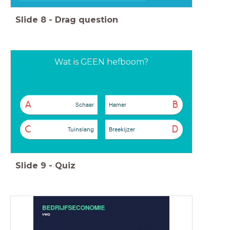
Slide
8
-
Drag question
Wat is GEEN hefboom?
A
B
Schaar
Hamer
C
D
Tuinslang
Breekijzer
Slide
9
-
Quiz