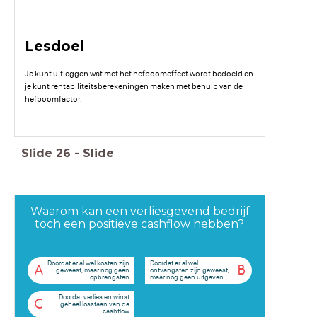
Lesdoel
Je kunt uitleggen wat met het hefboomeffect wordt bedoeld en
je kunt rentabiliteitsberekeningen maken met behulp van de
hefboomfactor.
Slide
26
-
Slide
Waarom kan een verliesgevend bedrijf
toch een positieve cashflow hebben?
Doordat er al wel kosten zijn
Doordat er al wel
A
B
geweest, maar nog geen
ontvangsten zijn geweest,
opbrengsten
maar nog geen uitgaven
Doordat verlies en winst
C
geheel losstaan van de
cashflow