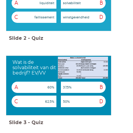
A
B
liquiditeit
solvabiliteit
C
D
faillissement
winstgevendheid
Slide
2
-
Quiz
Wat is de
solvabiliteit van dit
bedrijf? EV/VV
A
B
60%
37,5%
C
D
62,5%
50%
Slide
3
-
Quiz