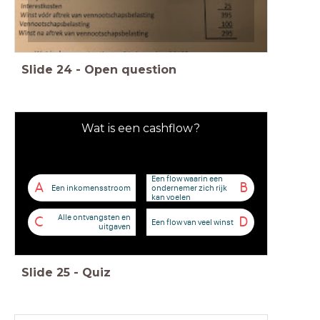
Slide
24
-
Open question
Wat is een cashflow?
Een flow waarin een
A
B
Een inkomensstroom
ondernemer zich rijk
kan voelen
Alle ontvangsten en
C
D
Een flow van veel winst
uitgaven
Slide
25
-
Quiz