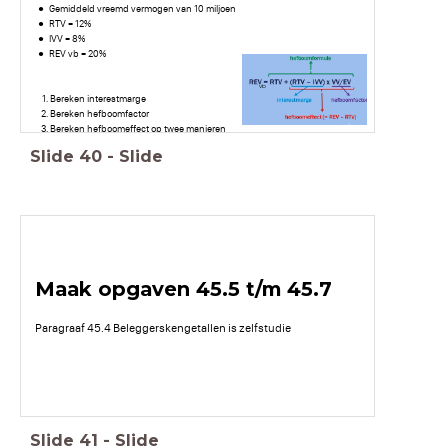
Gemiddeld vreemd vermogen van 10 miljoen
RTV = 12%
IVV = 8%
REV vb = 20%
vb
Bereken interestmarge
Bereken hefboomfactor
Bereken hefboomeffect op twee manieren
Slide
40
-
Slide
Maak opgaven 45.5 t/m 45.7
Paragraaf 45.4 Beleggerskengetallen is zelfstudie
Slide
41
-
Slide