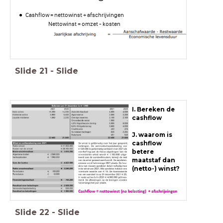
Cashflow = nettowinst + afschrijvingen
Nettowinst = omzet - kosten
Slide
21
-
Slide
I. Bereken de
cashflow
J. waarom is
cashflow
betere
maatstaf dan
(netto-) winst?
Slide
22
-
Slide