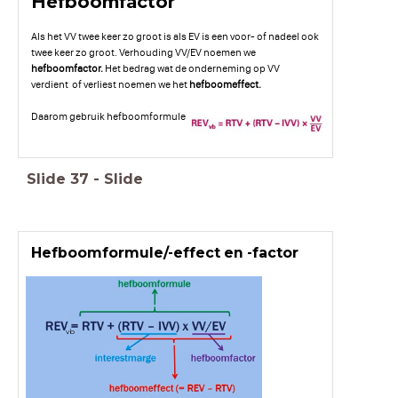
Hefboomfactor
Als het VV twee keer zo groot is als EV is een voor- of nadeel ook
twee keer zo groot. Verhouding VV/EV noemen we
hefboomfactor.
Het bedrag wat de onderneming op VV
verdient of verliest noemen we het
hefboomeffect.
Daarom gebruik hefboomformule:
Slide
37
-
Slide
Hefboomformule/-effect en -factor
vb