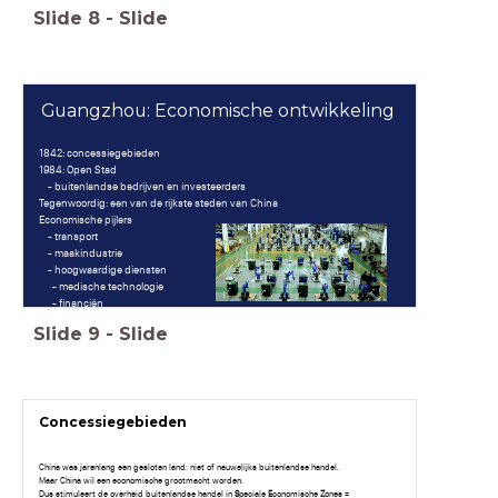
Slide
8
-
Slide
Guangzhou: Economische ontwikkeling
1842: concessiegebieden
1984: Open Stad
- buitenlandse bedrijven en investeerders
Tegenwoordig: een van de rijkste steden van China
Economische pijlers
- transport
- maakindustrie
- hoogwaardige diensten
- medische technologie
- financiën
- ICT
Slide
9
-
Slide
Concessiegebieden
China was jarenlang een gesloten land: niet of nauwelijks buitenlandse handel.
Maar China wil een economische grootmacht worden.
Dus stimuleert de overheid buitenlandse handel in
S
peciale
E
conomische
Z
ones
=