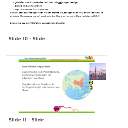
- gebieden waar buitenlandse bedrijven zich
wel
mogen vestigen
- gunstige belastingtarieven
- lage tarieven voor import en export
Kortom: deze
concessiegebieden
werden enorme industriegebieden waar enorm veel werk te
vinden is. (Concessie = je geeft een beetje toe. Dus: geen handel in China, behalve in SEZ's!)
Belangrijke SEZ's zijn
Shenzhen, Guangzhou
en
Shanghai
Slide
10
-
Slide
Slide
11
-
Slide