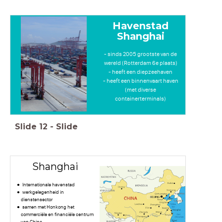
Havenstad
Shanghai
- sinds 2005 grootste van de
wereld (Rotterdam 6e plaats)
- heeft een diepzeehaven
- heeft een binnenvaart haven
(met diverse
containerterminals)
Slide
12
-
Slide
Shanghai
Internationale havenstad
werkgelegenheid in
dienstensector
samen met Honkong het
commerciële en financiële centrum
van China