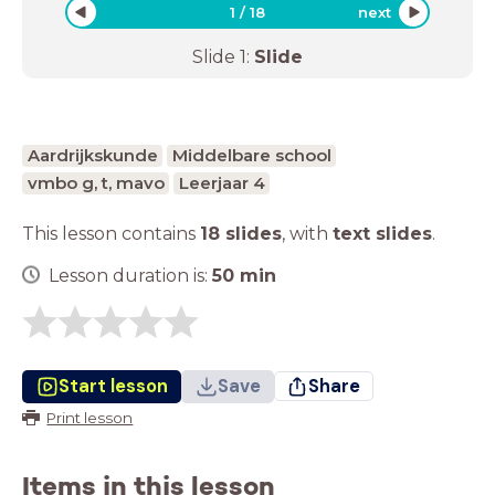
1
/
18
next
Slide
1
:
Slide
Aardrijkskunde
Middelbare school
vmbo g, t, mavo
Leerjaar 4
This lesson contains
18 slides
,
with
text slides
.
Lesson duration is:
50
min
Start lesson
Save
Share
Print lesson
Items in this lesson