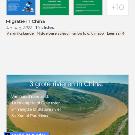
Migratie in China
January 2022
-
14
slides
Aardrijkskunde
Middelbare school
vmbo k, g, t, mavo
Leerjaar 4
Aardrijkskunde!