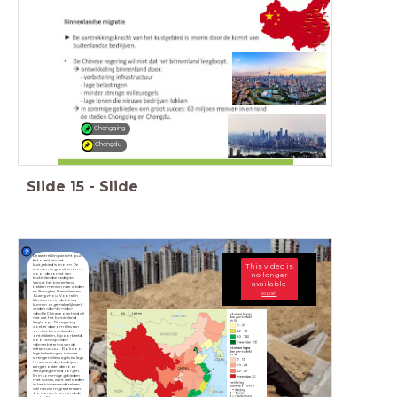
Chongqing
Chengdu
Slide
15
-
Slide
De aantrekkingskracht (pull-
factoren) van het
This video is
kustgebied is enorm. De
economie groeit enorm
no longer
door de komst van
buitenlandse bedrijven.
available
Vanuit het binnenland
trekken mensen naar steden
als Shanghai, Shenzhen en
explain
Guangzhou. Vooral in
fabrieken en in de bouw
kunnen ze gemakkelijk werk
vinden.<div><br></div>
<div>De Chinese overheid wil
niet dat het binnenland
leegloopt. De regering
doet er daarom alles aan
om het binnenland te
ontwikkelen, bijvoorbeeld
door:&nbsp;</div>
<div>verbetering van de
infrastructuur. Ook door
lage belastingen, minder
strenge milieuregels en lage
lonen worden bedrijven
aangetrokken die voor
werkgelegenheid zorgen.
En in sommige gebieden
met succes, want veel steden
in het binnenland trekken
veel nieuwe migranten aan.
Zo wonen in en rond de