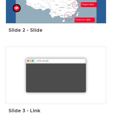
Yangtze delta
Parelrivier delta
Slide
2
-
Slide
share.google
Slide
3
-
Link