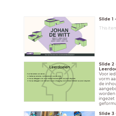
Slide
1
This ite
Slide
2
Leerdoelen
Leerdo
Voor ied
Aan het einde van de les ...
herken je reclame, commercie en sociale druk.
vorm aa
kun je uitleggen wat voor invloed reclame heeft op jouw uitgaven.
kun je uitleggen wat mensen in jouw omgeving voor invloed hebben op jouw uitgaven.
de inho
aangebo
worden o
ingezet
geformu
Slide
3