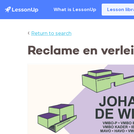
What is LessonUp
Lesson libr
‹
Return to search
Reclame en verle