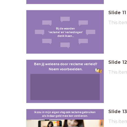
Slide
11
This ite
Bij de woorden
'reclame' en 'verleidingen'
denk ik aan...
Slide
12
Ben jij weleens door reclame verleid?
Noem voorbeelden.
This ite
Slide
13
Ik zou in mijn eigen vlog ook reclame gebruiken
als ik daar geld mee kon verdienen.
This ite