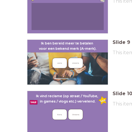
This ite
Slide
9
Ik ben bereid meer te betalen
voor
een bekend merk (A-merk).
This ite
eens
oneens
Slide
1
Ik vind reclame (op straat / YouTube,
in games / vlogs etc.) vervelend.
This ite
Eens
Oneens