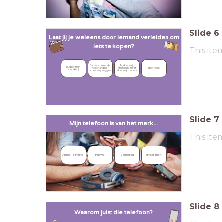
Slide
6
Laat jij je weleens door iemand verleiden
om
iets te kopen?
This ite
Ja, door bekende 
Ja, door mijn 
Ja, door mijn 
Nederlanders / 
vriend(en) en/of 
Nee, nooit
vriend(en)
artiesten / vloggers
door mijn ouders
Slide
7
Mijn telefoon is van het merk...
This ite
Apple (iPhone)
Huawei
Samsung
ander merk
Slide
8
Waarom juist die telefoon?