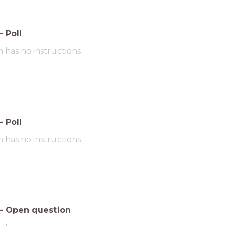
-
Poll
m has no instructions
-
Poll
m has no instructions
-
Open question