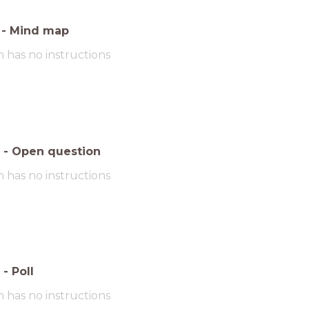
-
Mind map
m has no instructions
-
Open question
m has no instructions
-
Poll
m has no instructions