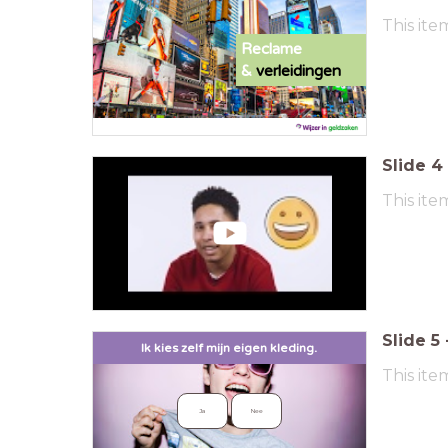
This ite
Reclame
&
verleidingen
Slide
4
This ite
Slide
5
Ik kies zelf mijn eigen kleding.
This ite
Ja
Nee