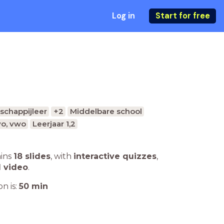
Log in
Start for free
schappijleer
+2
Middelbare school
o, vwo
Leerjaar 1,2
ains
18 slides
,
with
interactive quizzes
,
1 video
.
n is:
50
min