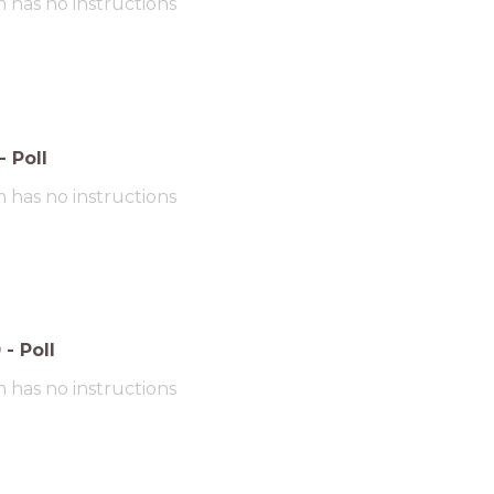
m has no instructions
-
Poll
m has no instructions
0
-
Poll
m has no instructions