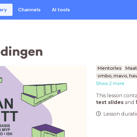
ary
Channels
AI tools
idingen
Mentorles
Maat
vmbo, mavo, hav
Show 2 more
This lesson cont
text slides
and
Lesson duratio