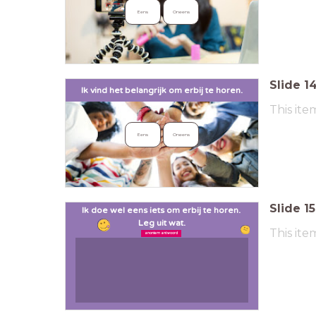
Eens
Oneens
Slide
1
Ik vind het belangrijk
om erbij te horen.
This ite
Eens
Oneens
Slide
15
Ik doe wel eens iets om erbij te horen.
Leg uit wat.
This ite
anoniem antwoord