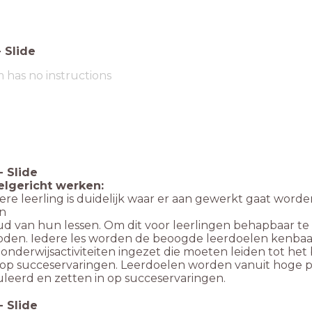
-
Slide
m has no instructions
-
Slide
elgericht werken:
ere leerling is duidelijk waar er a
an gewerkt gaat worde
n
ud van hun lessen. Om dit voor leerlingen behapbaar t
den. Iedere les worden de beoogde leerdoelen kenba
nderwijsactiviteiten ingezet die moeten leiden tot het
 op succeservaringen. Leerdoelen worden vanuit hoge p
leerd en zetten in op succeservaringen.
-
Slide