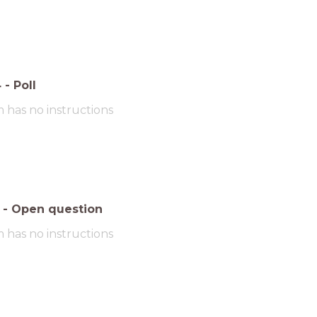
4
-
Poll
m has no instructions
-
Open question
m has no instructions