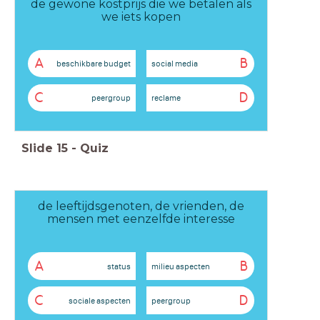
de gewone kostprijs die we betalen als
we iets kopen
A
B
beschikbare budget
social media
C
D
peergroup
reclame
Slide
15
-
Quiz
de leeftijdsgenoten, de vrienden, de
mensen met eenzelfde interesse
A
B
status
milieu aspecten
C
D
sociale aspecten
peergroup