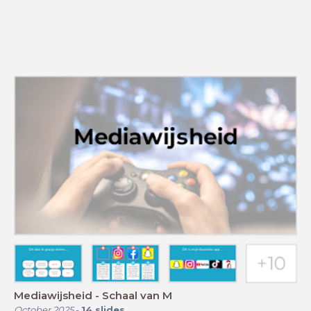
Mediawijsheid - Schaal van M
October 2025
-
14
slides