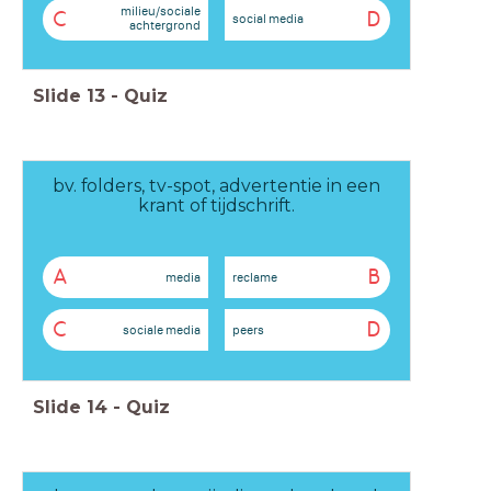
milieu/sociale
C
D
social media
achtergrond
Slide
13
-
Quiz
bv. folders, tv-spot, advertentie in een
krant of tijdschrift.
A
B
media
reclame
C
D
sociale media
peers
Slide
14
-
Quiz