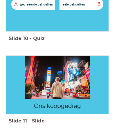
A
B
gecreëerde behoeften
reële behoeften
Slide
10
-
Quiz
Ons koopgedrag
Slide
11
-
Slide