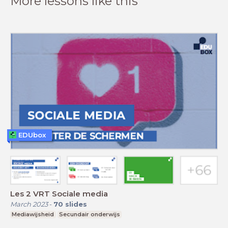
More lessons like this
EDUbox
Les 2 VRT Sociale media
March 2023
-
70
slides
Mediawijsheid
Secundair onderwijs