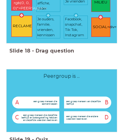
Je vrienden
MILIEU
rgb(0, 0,
affiche,
0)">PEERS</span>
folder
Je ouders,
Facebook,
familie,
snapchat,
RECLAME
SOCIAL<div>MEDIA</div>
vrienden,
Tik Tok,
kennissen
Instagram
Slide
18
-
Drag question
Peergroup is ...
A
B
een groep mensen die
een groep mensen van dezelfde
samentroepen
leeftijd
een groep mensen die dezelfde
C
D
een groep mensen die andere
leeftijd en belangstelling hebben
waarden nastreven
en dezelfde waarden nastreven
Slide
19
-
Quiz