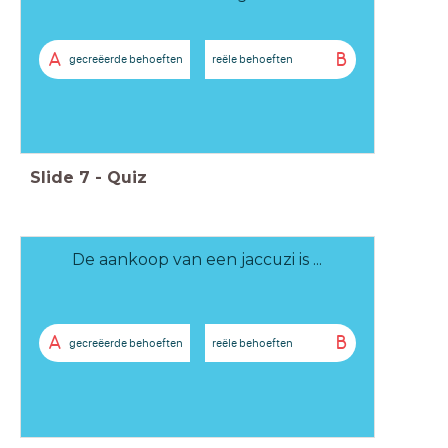
A
B
gecreëerde behoeften
reële behoeften
Slide
7
-
Quiz
De aankoop van een jaccuzi is ...
A
B
gecreëerde behoeften
reële behoeften