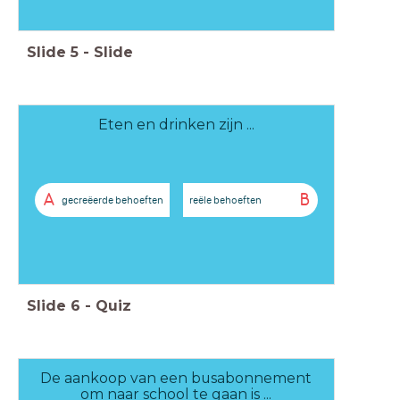
Slide
5
-
Slide
Eten en drinken zijn ...
A
B
gecreëerde behoeften
reële behoeften
Slide
6
-
Quiz
De aankoop van een busabonnement
om naar school te gaan is ...