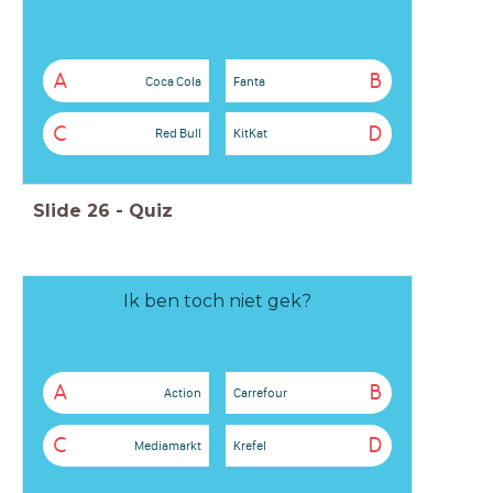
A
B
Coca Cola
Fanta
C
D
Red Bull
KitKat
Slide
26
-
Quiz
Ik ben toch niet gek?
A
B
Action
Carrefour
C
D
Mediamarkt
Krefel