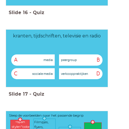
Slide
16
-
Quiz
kranten, tijdschriften, televisie en radio
A
B
media
peergroup
C
D
sociale media
verkooppraktijken
Slide
17
-
Quiz
Sleep de voorbeelden naar het passende begrip
<span
Filmpjes,
style="color:
flyers,