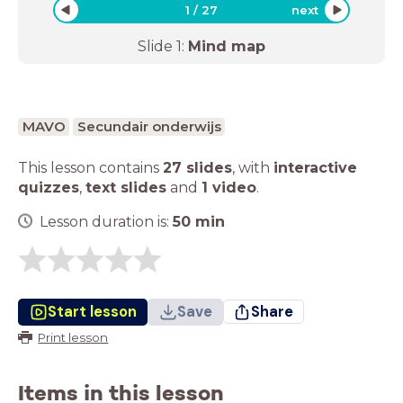
1
/
27
next
Slide
1
:
Mind map
MAVO
Secundair onderwijs
This lesson contains
27 slides
,
with
interactive
quizzes
,
text slides
and
1 video
.
Lesson duration is:
50
min
Start lesson
Save
Share
Print lesson
Items in this lesson