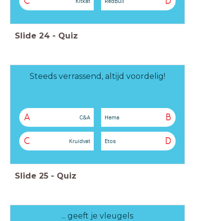
C
D
Kitkat
RedBull
Slide
24
-
Quiz
Steeds verrassend, altijd voordelig!
A
B
C&A
Hema
C
D
Kruidvat
Etos
Slide
25
-
Quiz
... geeft je vleugels