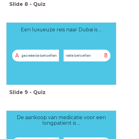
Slide
8
-
Quiz
Een luxueuze reis naar Dubai is ...
A
B
gecreëerde behoeften
reële behoeften
Slide
9
-
Quiz
De aankoop van medicatie voor een
longpatiënt is ...