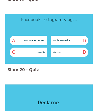
Facebook, Instagram, vlog, ...
A
B
sociale aspecten
sociale media
C
D
media
status
Slide
20
-
Quiz
Reclame