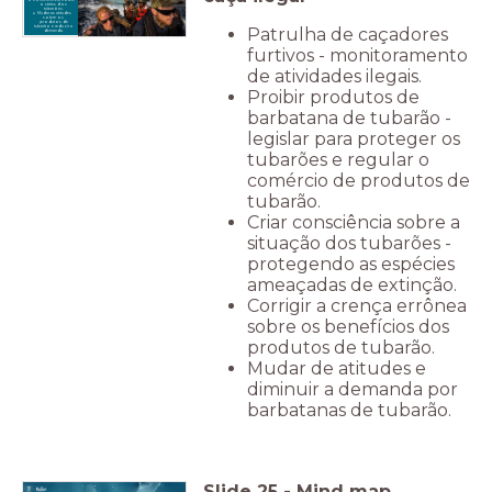
Conscientizar sobre
o status dos
tubarões.
Mudar as atitudes
sobre os
produtos de
Patrulha de caçadores
tubarão e reduzir a
demanda.
furtivos - monitoramento
de atividades ilegais.
Proibir produtos de
barbatana de tubarão -
legislar para proteger os
tubarões e regular o
comércio de produtos de
tubarão.
Criar consciência sobre a
situação dos tubarões -
protegendo as espécies
ameaçadas de extinção.
Corrigir a crença errônea
sobre os benefícios dos
produtos de tubarão.
Mudar de atitudes e
diminuir a demanda por
barbatanas de tubarão.
Slide
25
-
Mind map