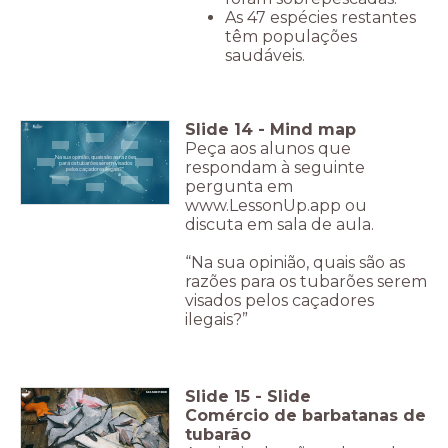
As 47 espécies restantes
têm populações
saudáveis.
Slide
14
-
Mind map
Peça aos alunos que
Na sua opinião, quais são as razões
respondam à seguinte
para os tubarões serem visados
pelos caçadores ilegais?”
pergunta em
www.LessonUp.app ou
discuta em sala de aula.
“Na sua opinião, quais são as
razões para os tubarões serem
visados pelos caçadores
ilegais?”
Slide
15
-
Slide
Comércio de barbatanas de
tubarão