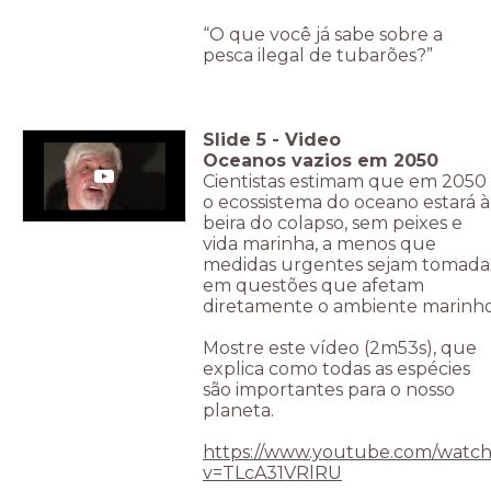
“O que você já sabe sobre a
pesca ilegal de tubarões?”
Slide
5
-
Video
Oceanos vazios em 2050
Cientistas estimam que em 2050
o ecossistema do oceano estará à
beira do colapso, sem peixes e
vida marinha, a menos que
medidas urgentes sejam tomada
em questões que afetam
diretamente o ambiente marinho
Mostre este vídeo (2m53s), que
explica como todas as espécies
são importantes para o nosso
planeta.
https://www.youtube.com/watch
v=TLcA31VRlRU