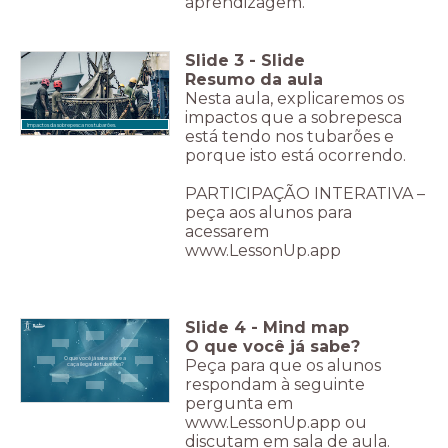
aprendizagem.
Slide
3
-
Slide
Resumo da aula
Nesta aula, explicaremos os
impactos que a sobrepesca
Impactos da sobrepesca nos tubarões.
está tendo nos tubarões e
porque isto está ocorrendo.
PARTICIPAÇÃO INTERATIVA –
peça aos alunos para
acessarem
www.LessonUp.app
Slide
4
-
Mind map
O que você já sabe?
O que você já sabe sobre a
Peça para que os alunos
caça ilegal de tubarões?
respondam à seguinte
pergunta em
www.LessonUp.app ou
discutam em sala de aula.