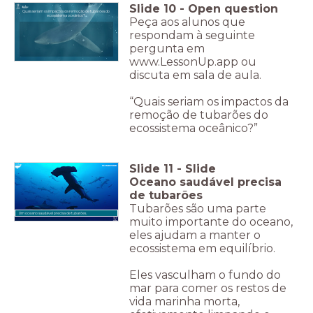
Slide
10
-
Open question
Quais seriam os impactos da remoção de tubarões do
ecossistema oceânico?
Peça aos alunos que
respondam à seguinte
pergunta em
www.LessonUp.app ou
discuta em sala de aula.
“Quais seriam os impactos da
remoção de tubarões do
ecossistema oceânico?”
Slide
11
-
Slide
Oceano saudável precisa
de tubarões
Tubarões são uma parte
Um oceano saudável precisa de tubarões.
muito importante do oceano,
eles ajudam a manter o
ecossistema em equilíbrio.
Eles vasculham o fundo do
mar para comer os restos de
vida marinha morta,