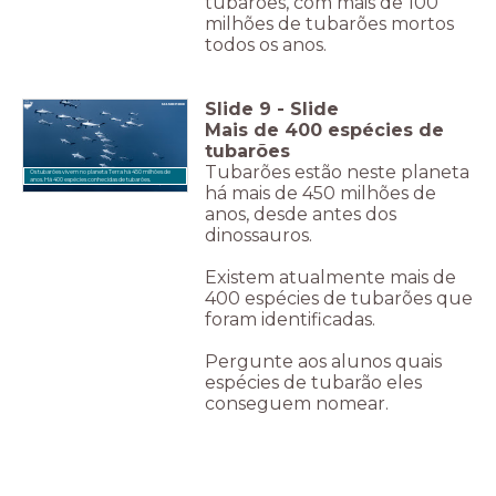
tubarões, com mais de 100
milhões de tubarões mortos
todos os anos.
Slide
9
-
Slide
Mais de 400 espécies de
tubarões
Tubarões estão neste planeta
Os tubarões vivem no planeta Terra há 450 milhões de
anos. Há 400 espécies conhecidas de tubarões.
há mais de 450 milhões de
anos, desde antes dos
dinossauros.
Existem atualmente mais de
400 espécies de tubarões que
foram identificadas.
Pergunte aos alunos quais
espécies de tubarão eles
conseguem nomear.