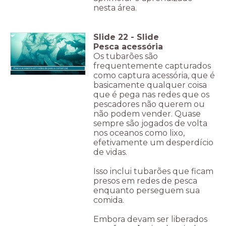
nesta área.
Slide
22
-
Slide
Pesca acessória
Os tubarões são
frequentemente capturados
Pesca acessória em redes de pesca comercial.
como captura acessória, que é
basicamente qualquer coisa
que é pega nas redes que os
pescadores não querem ou
não podem vender. Quase
sempre são jogados de volta
nos oceanos como lixo,
efetivamente um desperdício
de vidas.
Isso inclui tubarões que ficam
presos em redes de pesca
enquanto perseguem sua
comida.
Embora devam ser liberados