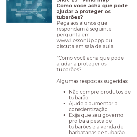
Como você acha que pode
Como você acha que
ajudar a proteger os
pode ajudar a proteger os tubarões?
tubarões?
Peça aos alunos que
respondam à seguinte
pergunta em
www.LessonUp.app ou
discuta em sala de aula.
“Como você acha que pode
ajudar a proteger os
tubarões?
Algumas respostas sugeridas:
Não compre produtos de
tubarão.
Ajude a aumentar a
conscientização.
Exija que seu governo
proíba a pesca de
tubarões e a venda de
barbatanas de tubarão.