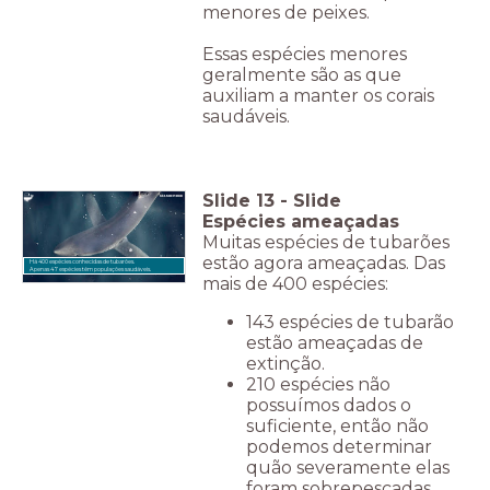
menores de peixes.
Essas espécies menores
geralmente são as que
auxiliam a manter os corais
saudáveis.
Slide
13
-
Slide
Espécies ameaçadas
Muitas espécies de tubarões
estão agora ameaçadas. Das
Há 400 espécies conhecidas de tubarões.
Apenas 47 espécies têm populações saudáveis.
mais de 400 espécies:
143 espécies de tubarão
estão ameaçadas de
extinção.
210 espécies não
possuímos dados o
suficiente, então não
podemos determinar
quão severamente elas
foram sobrepescadas.