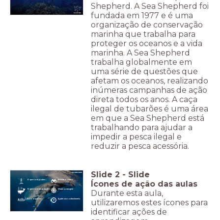
Shepherd. A Sea Shepherd foi
fundada em 1977 e é uma
organização de conservação
marinha que trabalha para
proteger os oceanos e a vida
marinha. A Sea Shepherd
trabalha globalmente em
uma série de questões que
afetam os oceanos, realizando
inúmeras campanhas de ação
direta todos os anos. A caça
ilegal de tubarões é uma área
em que a Sea Shepherd está
trabalhando para ajudar a
impedir a pesca ilegal e
reduzir a pesca acessória.
Slide
2
-
Slide
O que você já sabe...
Assista o vídeo
Ícones de ação das aulas
O que você irá aprender...
Clique na imagem
Durante esta aula,
Ação requerida!
Avalie seu conhecimento
utilizaremos estes ícones para
identificar ações de