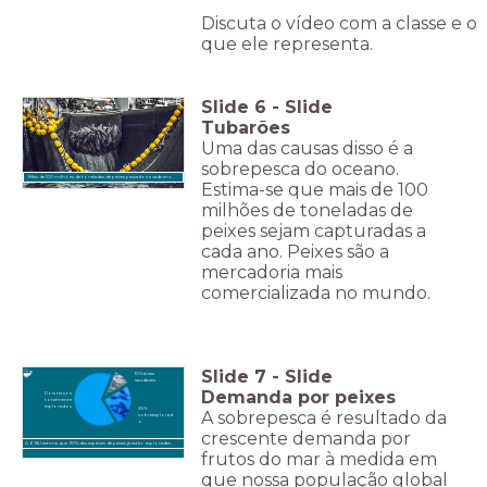
Discuta o vídeo com a classe e o
que ele representa.
Slide
6
-
Slide
Tubarões
Uma das causas disso é a
sobrepesca do oceano.
Mais de 100 milhões de toneladas de peixes pescados a cada ano.
Estima-se que mais de 100
milhões de toneladas de
peixes sejam capturadas a
cada ano. Peixes são a
mercadoria mais
comercializada no mundo.
Slide
7
-
Slide
10% áreas
saudáveis
Demanda por peixes
Dois terços
totalmente
explorados
26%
A sobrepesca é resultado da
sobreexplorad
o
crescente demanda por
A ONU estima que 90% das espécies de peixes já estão exploradas.
frutos do mar à medida em
que nossa população global