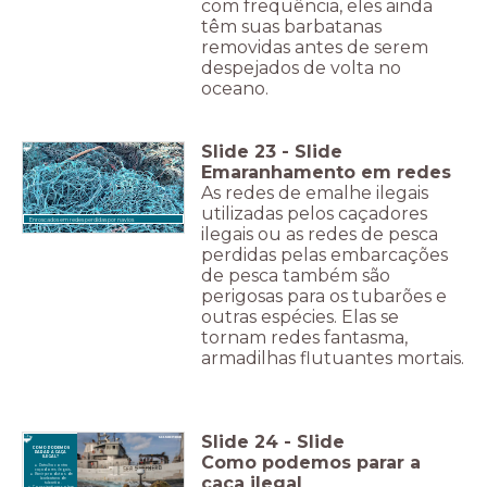
com frequência, eles ainda
têm suas barbatanas
removidas antes de serem
despejados de volta no
oceano.
Slide
23
-
Slide
Emaranhamento em redes
As redes de emalhe ilegais
utilizadas pelos caçadores
Enroscados em redes perdidas por navios
ilegais ou as redes de pesca
perdidas pelas embarcações
de pesca também são
perigosas para os tubarões e
outras espécies. Elas se
tornam redes fantasma,
armadilhas flutuantes mortais.
Slide
24
-
Slide
COMO PODEMOS
PARAR A CAÇA
Como podemos parar a
ILEGAL?
Patrulha contra
caçadores ilegais.
Banir produtos de
caça ilegal
barbatana de
tubarão.