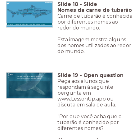
Slide
18
-
Slide
Nomes da carne de tubarão
Carne de tubarão é conhecida
por diferentes nomes ao
Cação = carne de tubarão - com diferentes nomes.
redor do mundo.
Esta imagem mostra alguns
dos nomes utilizados ao redor
do mundo.
Slide
19
-
Open question
Por que você acha que o tubarão é
conhecido por nomes diferentes?
Peça aos alunos que
respondam à seguinte
pergunta em
www.LessonUp.app ou
discuta em sala de aula.
“Por que você acha que o
tubarão é conhecido por
diferentes nomes?