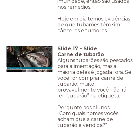
imunidade, então são usados
nos remédios.
Hoje em dia temos evidências
de que tubarões têm sim
cânceres e tumores.
Slide
17
-
Slide
Carne de tubarão
Alguns tubarões são pescados
para alimentação, mas a
Carne de tubarão.
maioria deles é jogada fora. Se
você for comprar carne de
tubarão, muito
provavelmente você não irá
ler “tubarão” na etiqueta.
Pergunte aos alunos:
“Com quais nomes vocês
acham que a carne de
tubarão é vendida?”