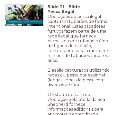
Slide
21
-
Slide
Pesca ilegal
Operações de pesca ilegal
capturam tubarões de forma
Pesca ilegal: usando redes e espinhéis, visando barbatanas
e óleo de fígado de tubarão.
intencional. Estes caçadores
furtivos fazem parte de uma
rede ilegal que fornece
barbatanas de tubarão e óleo
de fígado de tubarão,
contribuindo para a morte de
milhões de tubarões todos os
anos.
Eles são capturados utilizando
redes ou pesca por espinhel
(longas linhas de pesca com
diversos anzóis).
O Estudo de Caso da
Operação Sola Stella da Sea
Shepherd fornece
informações adicionais para
aprimorar o aprendizado