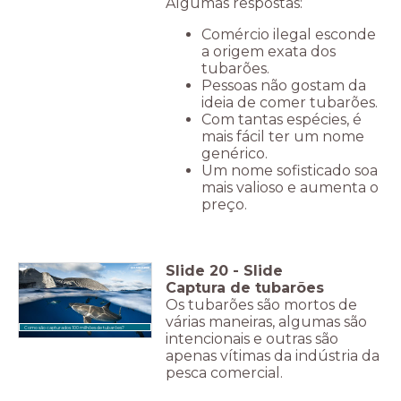
Algumas respostas:
Comércio ilegal esconde
a origem exata dos
tubarões.
Pessoas não gostam da
ideia de comer tubarões.
Com tantas espécies, é
mais fácil ter um nome
genérico.
Um nome sofisticado soa
mais valioso e aumenta o
preço.
Slide
20
-
Slide
Captura de tubarões
Os tubarões são mortos de
várias maneiras, algumas são
Como são capturados 100 milhões de tubarões?
intencionais e outras são
apenas vítimas da indústria da
pesca comercial.