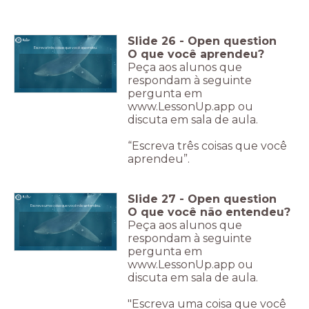
Slide
26
-
Open question
Escreva três coisas que você aprendeu.
O que você aprendeu?
Peça aos alunos que
respondam à seguinte
pergunta em
www.LessonUp.app ou
discuta em sala de aula.
“Escreva três coisas que você
aprendeu”.
Slide
27
-
Open question
Escreva uma coisa que você não entendeu.
O que você não entendeu?
Peça aos alunos que
respondam à seguinte
pergunta em
www.LessonUp.app ou
discuta em sala de aula.
"Escreva uma coisa que você