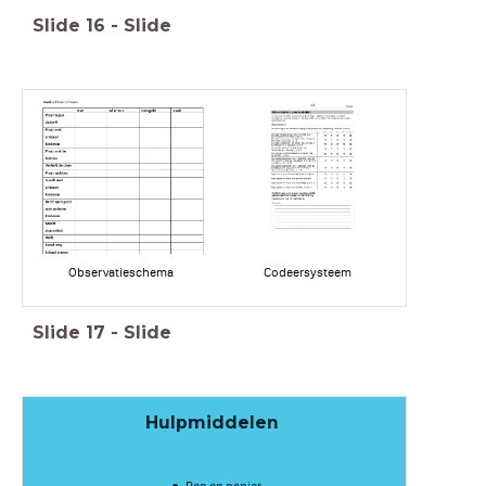
Slide
16
-
Slide
Observatieschema
Codeersysteem
Slide
17
-
Slide
Hulpmiddelen
Pen en papier​