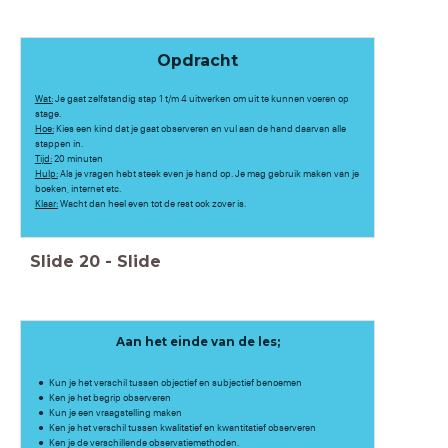
Opdracht
Wat:
Je gaat zelfstandig stap 1 t/m 4 uitwerken om uit te kunnen voeren op
stage.
Hoe:
Kies een kind dat je gaat observeren en vul aan de hand daarvan alle
stappen in.
Tijd:
20 minuten
Hulp:
Als je vragen hebt steek even je hand op. Je mag gebruik maken van je
boeken, internet etc.
Klaar:
Wacht dan heel even tot de rest ook zover is.
Slide
20
-
Slide
Aan het einde van de les;
Kun je het verschil tussen objectief en subjectief benoemen
Ken je het begrip observeren
Kun je een vraagstelling maken​
Ken je het verschil tussen kwalitatief en kwantitatief observeren
Ken je de verschillende observatiemethoden.