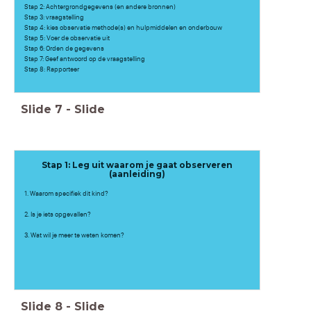
Stap 2: Achtergrondgegevens (en andere bronnen)
Stap 3: vraagstelling
Stap 4: kies observatie methode(s) en hulpmiddelen en onderbouw
Stap 5: Voer de observatie uit
Stap 6: Orden de gegevens
Stap 7: Geef antwoord op de vraagstelling
Stap 8: Rapporteer
Slide
7
-
Slide
Stap 1: Leg uit waarom je gaat observeren
(aanleiding)
1. Waarom specifiek dit kind?
2. Is je iets opgevallen?
3. Wat wil je meer te weten komen?
Slide
8
-
Slide