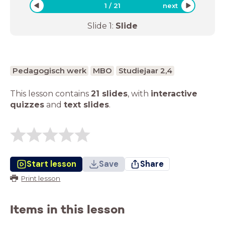
1
/
21
next
Slide
1
:
Slide
Pedagogisch werk
MBO
Studiejaar 2,4
This lesson contains
21 slides
,
with
interactive
quizzes
and
text slides
.
Start lesson
Save
Share
Print lesson
Items in this lesson