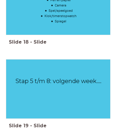
Camera​
Spel/speelgoed​
Klok/timerstopwatch
Spiegel
Slide
18
-
Slide
Stap 5 t/m 8: volgende week....
Slide
19
-
Slide