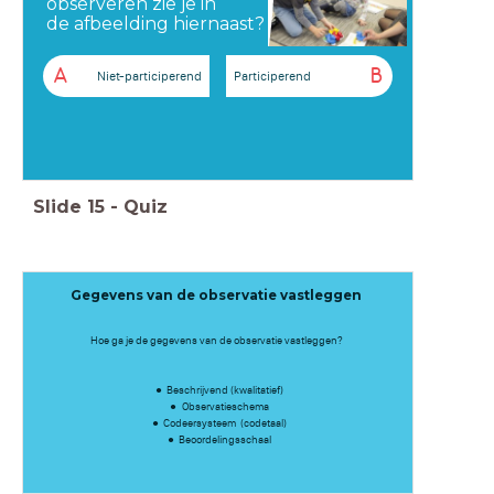
observeren zie je in
de afbeelding hiernaast?
A
B
Niet-participerend
Participerend
Slide
15
-
Quiz
Gegevens van de observatie vastleggen
Hoe ga je de gegevens van de observatie vastleggen? ​
Beschrijvend ​(kwalitatief)
Observatieschema​
Codeersysteem​ (codetaal)
Beoordelingsschaal