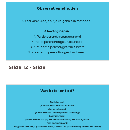
Observatiemethoden
​Observeren doe je altijd volgens een methode. ​
4 hoofdgroepen:​
1. Participerend/gestructureerd​
2. Participerend/ongestructureerd
3. Niet-participerend/gestructureerd​
4. Niet-participerend/ongestructureerd​
Slide
12
-
Slide
Wat betekent dit?
Participerend:
je neemt zelf deel aan de situatie
Niet-participerend:
je bent toeschouwer (onopvallend aanwezig)
Gestructureerd:
je weet precies wat je gaat observeren en volgens welk systeem
Niet-gestructureerd:
er ligt niet vast hoe je gaat observeren, je maakt van je aantekeningen later een verslag