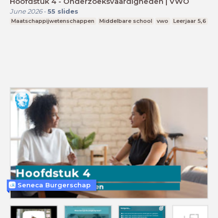
Hoofdstuk 4 - Onderzoeksvaardigheden | VWO
June 2026
-
55
slides
Maatschappijwetenschappen
Middelbare school
vwo
Leerjaar 5,6
Seneca Burgerschap