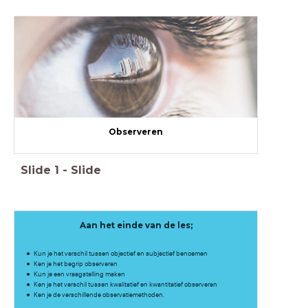
Observeren
Slide
1
-
Slide
Aan het einde van de les;
Kun je het verschil tussen objectief en subjectief benoemen
Ken je het begrip observeren
Kun je een vraagstelling maken​
Ken je het verschil tussen kwalitatief en kwantitatief observeren
Ken je de verschillende observatiemethoden.