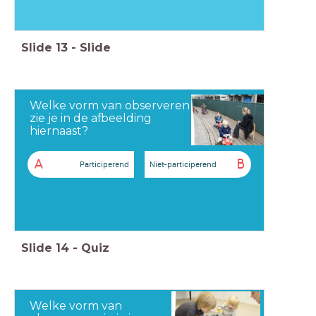
Slide
13
-
Slide
Welke vorm van observeren
zie je in de afbeelding
hiernaast?
A
B
Participerend
Niet-participerend
Slide
14
-
Quiz
Welke vorm van