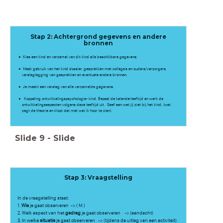
Stap 2: Achtergrond gegevens en andere
bronnen
Kies een kind en verzamel van dit kind alle beschikbare gegevens;
​Maak gebruik van het kind dossier, gesprekken met collega’s en ouders/verzorgers,
verslaglegging van gesprekken en eventuele andere bronnen.
Je maakt een verslag van alle verzamelde gegevens.
Koppeling ontwikkelingspsychologie- kind. Bepaal de kalenderleeftijd en werk de
ontwikkelingsaspecten volgens deze leeftijd uit. ​Geef aan wat jij ziet bij het kind. (wat
zegt de theorie en klopt dat met wat ik hoor te zien).
Slide
9
-
Slide
Stap 3: Vraagstelling
In de vraagstelling staat:
1.
Wie
je gaat observeren -> ( M.)
2. Welk aspect van het
gedrag
je gaat observeren -> (aandacht)
3. In welke
situatie
je gaat observeren -> (tijdens de uitleg van een activiteit)