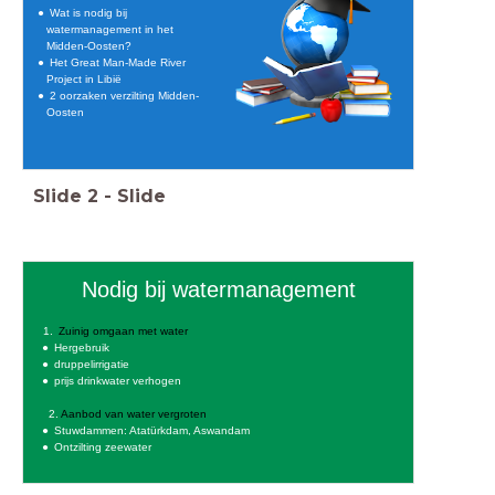
Wat is nodig bij
watermanagement in het
Midden-Oosten?
Het Great Man-Made River
Project in Libië
2 oorzaken verzilting Midden-
Oosten
Slide
2
-
Slide
Nodig bij watermanagement
Zuinig omgaan met water
Hergebruik
druppelirrigatie
prijs drinkwater verhogen
2.
Aanbod van water vergroten
Stuwdammen: Atatürkdam, Aswandam
Ontzilting zeewater