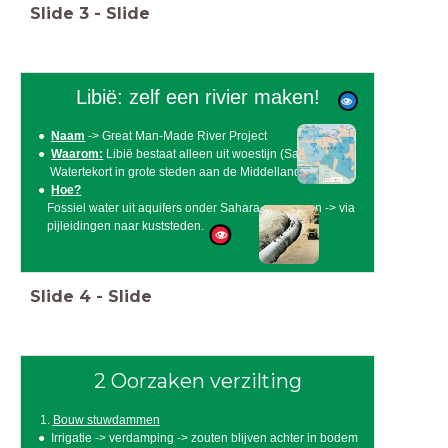
Slide
3
-
Slide
Libië: zelf een rivier maken!
Naam
-> Great Man-Made River Project
Waarom:
Libië bestaat alleen uit woestijn (Sahara)
Watertekort in grote steden aan de Middellandse Zee
Hoe?
Fossiel water uit aquifers onder Sahara oppompen -> via
pijleidingen naar kuststeden.
Slide
4
-
Slide
2 Oorzaken verzilting
Bouw stuwdammen
Irrigatie -> verdamping -> zouten blijven achter in bodem