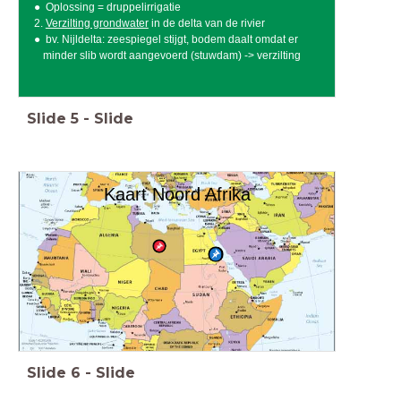
Oplossing = druppelirrigatie
2.
Verzilting grondwater
in de delta van de rivier
bv. Nijldelta: zeespiegel stijgt, bodem daalt omdat er
minder slib wordt aangevoerd (stuwdam) -> verzilting
Slide
5
-
Slide
Kaart Noord Afrika
Slide
6
-
Slide