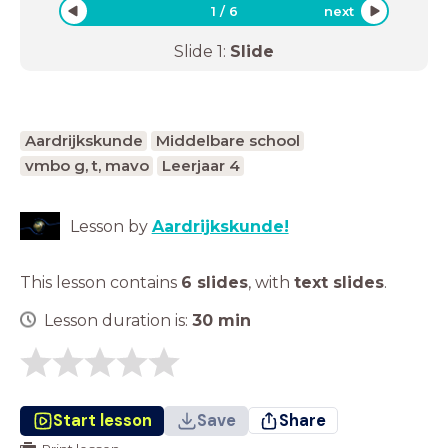
1
/
6
next
Slide
1
:
Slide
Aardrijkskunde
Middelbare school
vmbo g, t, mavo
Leerjaar 4
Lesson by
Aardrijkskunde!
This lesson contains
6 slides
,
with
text slides
.
Lesson duration is:
30
min
Start lesson
Save
Share