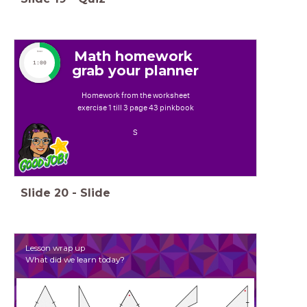
Math homework
timer
1:00
grab your planner
Homework from the worksheet
exercise 1 till 3 page 43 pinkbook
S
Slide
20
-
Slide
Lesson wrap up
What did we learn today?