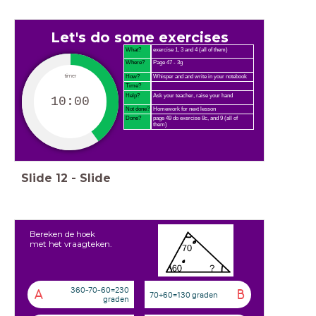
Let's do some exercises
What?
exercise 1, 3 and 4 (all of them)
Where?
Page 47 - 3g
timer
How?
Whisper and and write in your notebook
Time?
Help?
Ask your teacher, raise your hand
10:00
Not done?
Homework for next lesson
Done?
page 49 do exercise 8c, and 9 (all of
them)
Slide
12
-
Slide
Bereken de hoek
met het vraagteken.
360-70-60=230
A
B
70+60=130 graden
graden