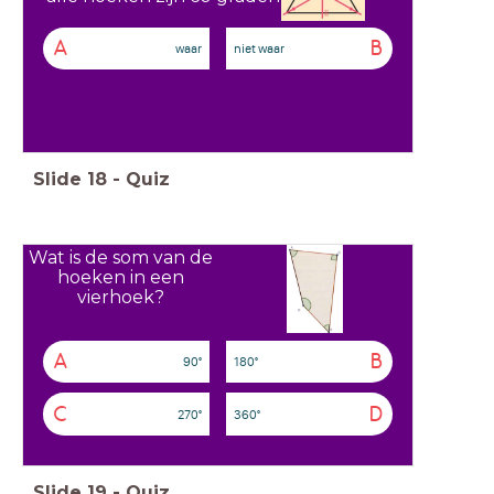
A
B
waar
niet waar
Slide
18
-
Quiz
Wat is de som van de
hoeken in een
vierhoek?
A
B
90°
180°
C
D
270°
360°
Slide
19
-
Quiz