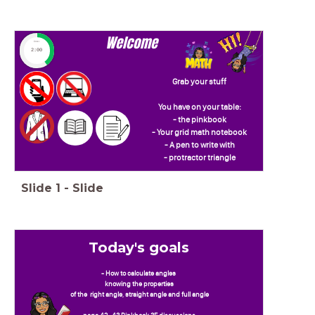
Welcome
timer
2:00
Grab your stuff
You have on your table:
- the pinkbook
- Your grid math notebook
- A pen to write with
- protractor triangle
Slide
1
-
Slide
Today's goals
- How to calculate angles
knowing the properties
of the right angle, straight angle and full angle