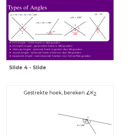
Types of Angles
Full Angle - Volle hoek is 360 graden
Straight angle - gestrekte hoek is 180 graden
Obtuse Angle - stompe hoek is groter dan 90 graden
Acute Angle - scherpe hoek is kleiner dan 90 graden
Opposite Angle - overstaande hoeken zijn hetzelfde graden
Slide
4
-
Slide
Gestrekte hoek, bereken ∠K
2