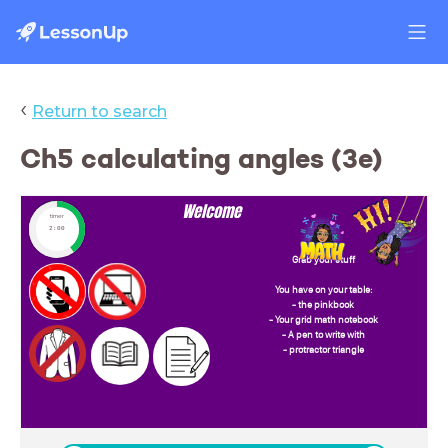
‹
Return to search
Ch5 calculating angles (3e)
Welcome
timer
2:00
Grab your stuff
You have on your table:
- the pinkbook
- Your grid math notebook
- A pen to write with
- protractor triangle