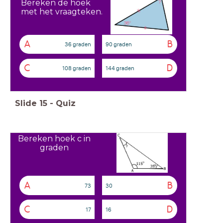
Bereken de hoek
met het vraagteken.
A
B
36 graden
90 graden
C
D
108 graden
144 graden
Slide
15
-
Quiz
Bereken hoek c in
graden
A
B
73
30
C
D
17
16