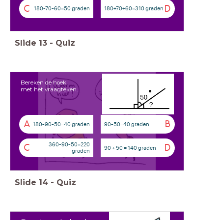
C
D
180-70-60=50 graden
180+70+60=310 graden
Slide
13
-
Quiz
Bereken de hoek
met het vraagteken.
A
B
180-90-50=40 graden
90-50=40 graden
360-90-50=220
C
D
90 + 50 = 140 graden
graden
Slide
14
-
Quiz