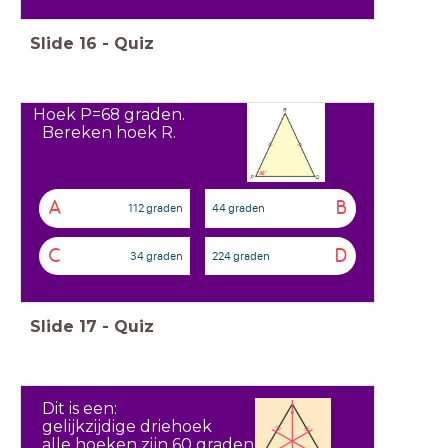
Slide
16
-
Quiz
Hoek P=68 graden.
Bereken hoek R.
A
B
112 graden
44 graden
C
D
34 graden
224 graden
Slide
17
-
Quiz
Dit is een:
gelijkzijdige driehoek
alle hoeken zijn 60 graden