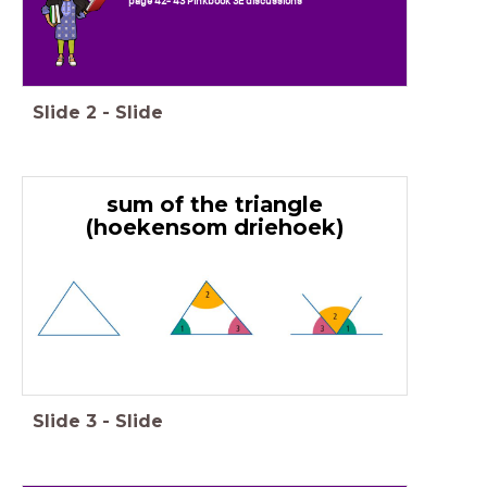
page 42- 43 Pinkbook 3E discussions
Slide
2
-
Slide
sum of the triangle
(hoekensom driehoek)
Slide
3
-
Slide