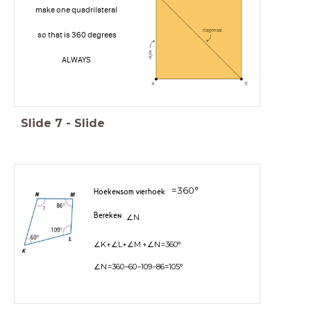
make one quadrilateral
so that is 360 degrees
ALWAYS
Slide
7
-
Slide
=
3
6
0
°
Hoekensom vierhoek
Bereken
∠
N
∠
K
+
∠
L
+
∠
M
+
∠
N
=
3
6
0
°
∠
N
=
3
6
0
−
6
0
−
1
0
9
−
8
6
=
1
0
5
°