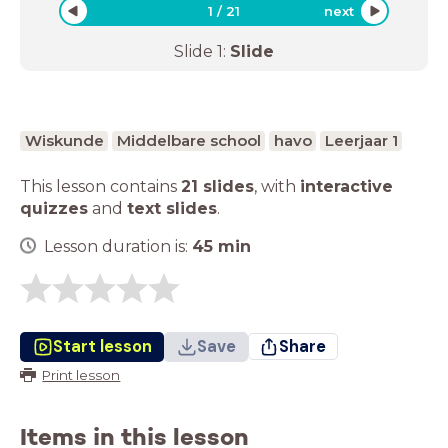
1
/
21
next
Slide
1
:
Slide
Wiskunde
Middelbare school
havo
Leerjaar 1
This lesson contains
21 slides
,
with
interactive
quizzes
and
text slides
.
Lesson duration is:
45
min
Start lesson
Save
Share
Print lesson
Items in this lesson