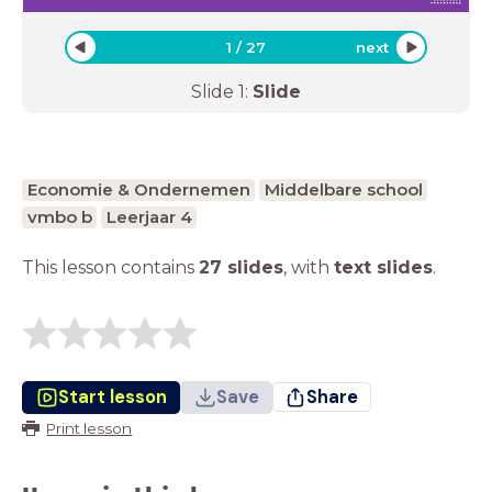
1
/
27
next
Slide
1
:
Slide
Economie & Ondernemen
Middelbare school
vmbo b
Leerjaar 4
This lesson contains
27 slides
,
with
text slides
.
Start lesson
Save
Share
Print lesson