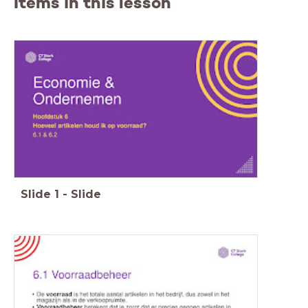
Items in this lesson
Slide
1
-
Slide