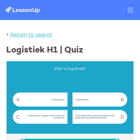
‹
Return to search
Logistiek H1 | Quiz
Wat is logistiek?
A
B
Informatie geven
Goederen leveren
Weg die artikelen afleggen voordat ze bij de klant
Verzameling van alle activiteiten die nodig zijn om de
C
D
terechtkomen
goederenstroom in goede banen te leiden.