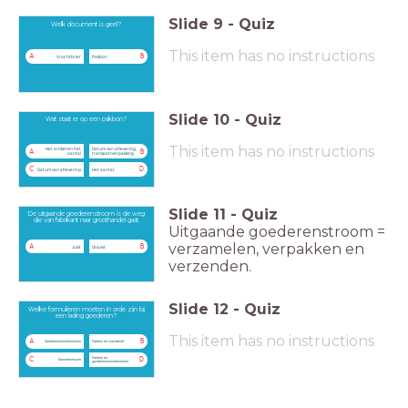
Slide
9
-
Quiz
Welk document is geel?
This item has no instructions
A
B
Vrachtbrief
Pakbon
Slide
10
-
Quiz
Wat staat er op een pakbon?
This item has no instructions
Het artikel en het
Datum van aflevering,
A
B
aantal
transportverpakking
C
D
Datum van aflevering
Het aantal
Slide
11
-
Quiz
De uitgaande goederenstroom is de weg
die van fabrikant naar groothandel gaat.
Uitgaande goederenstroom =
verzamelen, verpakken en
A
B
Juist
Onjuist
verzenden.
Slide
12
-
Quiz
Welke formulieren moeten in orde zijn bij
een lading goederen?
This item has no instructions
A
B
Goederenstroomformulier
Pakbon en vrachtbrief
Pakbon en
C
D
Stroomformulier
goederenstroomformulier