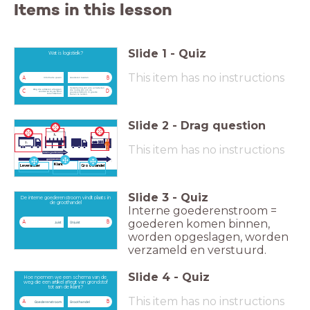
Items in this lesson
Slide
1
-
Quiz
Wat is logistiek?
This item has no instructions
A
B
Informatie geven
Goederen leveren
Verzameling van alle activiteiten
Weg die artikelen afleggen
die nodig zijn om de
C
D
voordat ze bij de klant
goederenstroom in goede
terechtkomen
banen te leiden.
Slide
2
-
Drag question
This item has no instructions
Klant
Leverancier
Groothandel
Slide
3
-
Quiz
De interne goederenstroom vindt plaats in
de groothandel
Interne goederenstroom =
goederen komen binnen,
A
B
Juist
Onjuist
worden opgeslagen, worden
verzameld en verstuurd.
Slide
4
-
Quiz
Hoe noemen we een schema van de
weg die een artikel aflegt van grondstof
tot aan de klant?
This item has no instructions
A
B
Goederenstroom
Groothandel