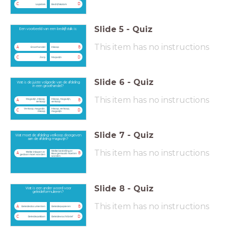
C
D
Logistiek
Bedrijfskolom
Slide
5
-
Quiz
Een voorbeeld van een bedrijfstak is:
This item has no instructions
A
B
Groothandel
Inkoop
C
D
Zorg
Magazijn
Slide
6
-
Quiz
Wat is de juiste volgorde van de afdeling
in een groothandel?
This item has no instructions
Magazijn, inkoop,
Inkoop, magazijn,
A
B
verkoop
verkoop
Verkoop, magazijn,
Inkoop, verkoop,
C
D
inkoop
magazijn
Slide
7
-
Quiz
Wat moet de afdeling verkoop doorgeven
aan de afdeling magazijn?
This item has no instructions
Welke bestelling er
Welke inkopen er
A
B
klaargemaakt moeten
gedaan moet worden
worden
Slide
8
-
Quiz
Wat is een ander woord voor
geleideformulieren?
This item has no instructions
A
B
Geleidedocumenten
Geleidepapieren
C
D
Geleidepakbon
Geleidevrachtbrief