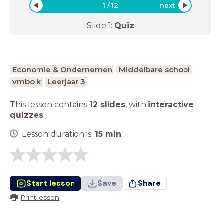
1
/
12
next
Slide
1
:
Quiz
Economie & Ondernemen
Middelbare school
vmbo k
Leerjaar 3
This lesson contains
12 slides
,
with
interactive
quizzes
.
Lesson duration is:
15
min
Start lesson
Save
Share
Print lesson