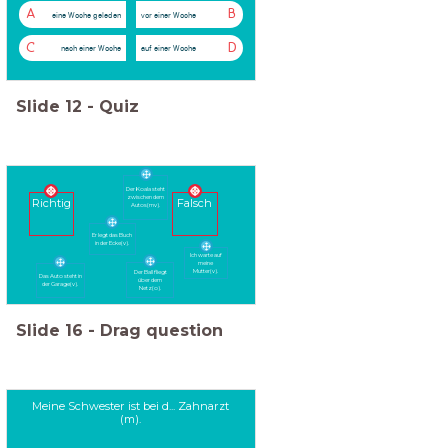
A
B
eine Woche geleden
vor einer Woche
C
D
nach einer Woche
auf einer Woche
Slide
12
-
Quiz
Der Koala steht
zwischen dem
Richtig
Falsch
Autos(mv).
Er legt das Buch
in der Ecke(v).
Ich warte auf
meine
Mutter(v).
Der Ball fliegt
Das Auto steht in
über dem
der Garage(v).
Netz(o).
Slide
16
-
Drag question
Meine Schwester ist bei d... Zahnarzt
(m).