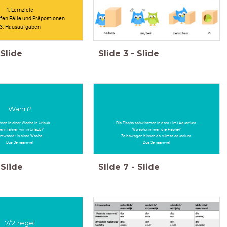
1. Lernziele
fen Fälle und Präpostionen
3. Hausaufgaben
Slide
Slide
3
-
Slide
Wann?
hren in einer Woche in Urlaub.
Die Fische schwimmen in dem ( im) Aquarium.
nn fahren wir in Urlaub?
Wo schwimmen die Fische?
ntwoord: in einer Woche
Ze bewegen binnen de ruimte aquarium.
Dus 3e naamval
Dus 3e naamval
Slide
Slide
7
-
Slide
7/2 regel