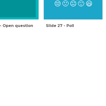
😒
🙁
😐
🙂
😃
-
Open question
Slide
27
-
Poll