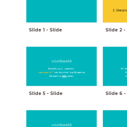
2. Überprü
Slide
1
-
Slide
Slide
2
-
voorbeeld
Sie steht vor d... Laden(m).
Wir fa
waar staat hij?
"voor de winkel" dus 3e naamval
Wa
Sie steht vor
dem
Laden.
A
Slide
5
-
Slide
Slide
6
-
voorbeeld