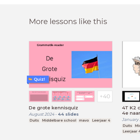
More lessons like this
Quiz!
De grote kennisquiz
4T K2 d
4e naa
August 2024
-
44
slides
January 
Duits
Middelbare school
mavo
Leerjaar 4
Duits
Mi
Leerjaar 