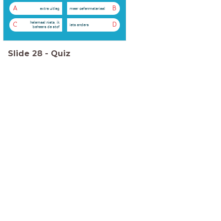
A
B
extra uitleg
meer oefenmateriaal
helemaal niets, ik
C
D
iets anders
beheers de stof
Slide
28
-
Quiz