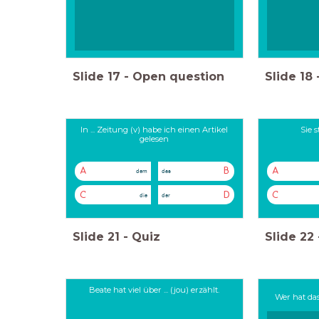
Slide
17
-
Open question
Slide
18
In ... Zeitung (v) habe ich einen Artikel
Sie 
gelesen
A
B
A
dem
das
C
D
C
die
der
Slide
21
-
Quiz
Slide
22
Beate hat viel über ... (jou) erzählt.
Wer hat das