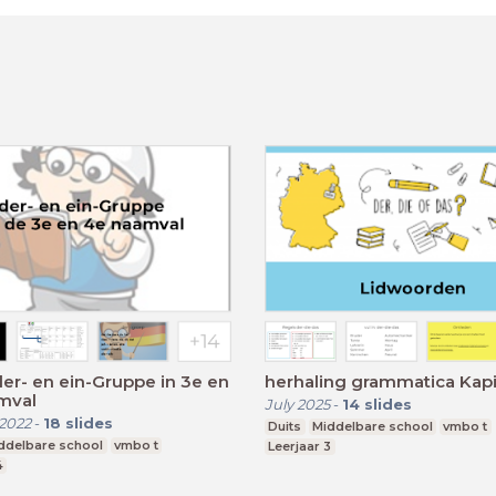
er- en ein-Gruppe in 3e en
herhaling grammatica Kapi
mval
July 2025
-
14
slides
2022
-
18
slides
Duits
Middelbare school
vmbo t
ddelbare school
vmbo t
Leerjaar 3
4