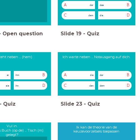
A
B
der
das
C
D
dem
die
-
Open question
Slide
19
-
Quiz
steht neben ... (hem)
Ich warte neben ... Notausgang auf dich.
B
A
B
er
ihm
die
der
D
C
D
sie
ihn
den
dem
-
Quiz
Slide
23
-
Quiz
Vul in.
Ik kan de theorie van de
 Buch (op de) ... Tisch (m)
keuzevoorzetsels toepassen
gelegt?