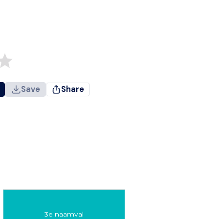
Save
Share
3e naamval