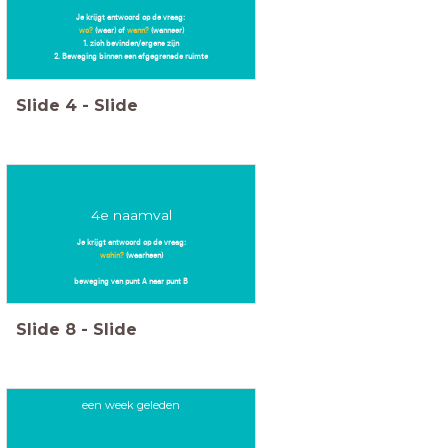
Je krijgt antwoord op de vraag:
wo?
(waar) of
wann?
(wanneer)
1. zich bevinden/ergens zijn
2. Beweging binnen een afgegrensde ruimte
Slide
4
-
Slide
4e naamval
Je krijgt antwoord op de vraag:
wohin?
(waarheen)
beweging van punt A naar punt B
Slide
8
-
Slide
een week geleden