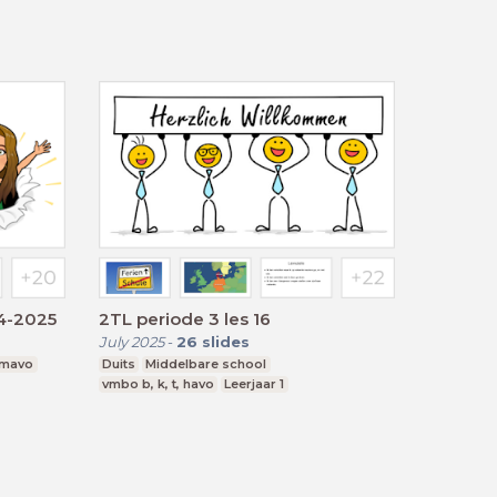
24-2025
2TL periode 3 les 16
July 2025
-
26
slides
 mavo
Duits
Middelbare school
vmbo b, k, t, havo
Leerjaar 1