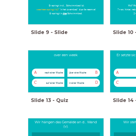
Er springt in d... Schwimmbad (o).
Wo? Wa
waarheen springt hij?
"in het zwembad" dus 4e naamval
7 = an, hinter, ne
Er springt in
das
Schwimmbad.
2 
Slide
9
-
Slide
Slide
10
over een week
Er setzte si
A
B
A
nach einer Woche
über eine Woche
C
D
C
auf einer Woche
in einer Woche
Slide
13
-
Quiz
Slide
14
Wir hängen das Gemälde an d... Wand
Wir steh
(v).