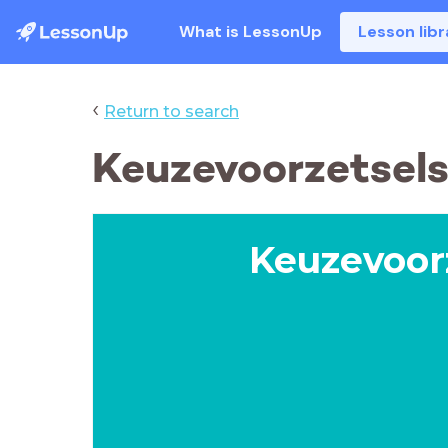
What is LessonUp
Lesson libr
‹
Return to search
Keuzevoorzetsel
Keuzevoor