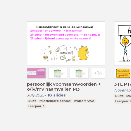
persoonlijk voornaamwoorden +
3TL PTA
o/lv/mv naamvallen M3
Novembe
July 2025
-
18
slides
Duits
Mi
Duits
Middelbare school
vmbo t, vwo
Leerjaar 1
Leerjaar 3