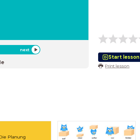
next
Start lesson
de
Print lesson
Die Planung