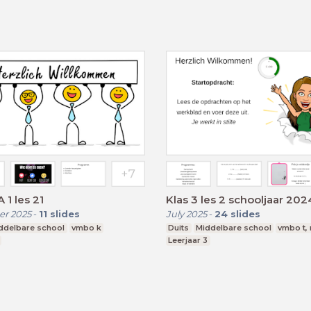
 1 les 21
Klas 3 les 2 schooljaar 20
r 2025
-
11
slides
July 2025
-
24
slides
ddelbare school
vmbo k
Duits
Middelbare school
vmbo t,
Leerjaar 3