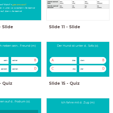
nn? Wohin? =
geen antwoord?
ben, in, unter, vor, zwischen--> 3e naamval
= auf, über--> 4e naamval
-
Slide
Slide
11
-
Slide
ch neben sein... Freund (m)
Der Hund ist unter d... Sofa (o).
B
A
B
sein
seiner
das
dem
D
C
D
seinem
seinen
die
der
-
Quiz
Slide
15
-
Quiz
en auf d... Podium (o).
Ich fahre mit d.. Zug (m)