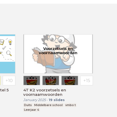
tel 5
4T K2 voorzetsels en
voornaamwoorden
January 2025
-
19
slides
Duits
Middelbare school
vmbo t
Leerjaar 4