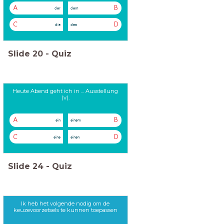
A
B
der
dem
C
D
die
das
Slide
20
-
Quiz
Heute Abend geht ich in ... Ausstellung
(v).
A
B
ein
einem
C
D
eine
einen
Slide
24
-
Quiz
Ik heb het volgende nodig om de
keuzevoorzetsels te kunnen toepassen