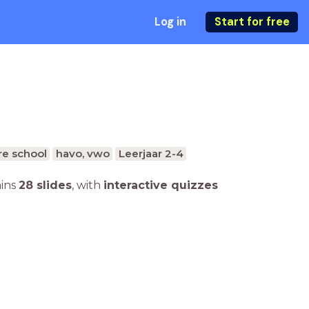
Log in
Start for free
e school
havo, vwo
Leerjaar 2-4
ains
28 slides
,
with
interactive quizzes