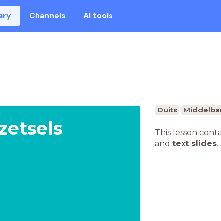
ary
Channels
AI tools
s
Duits
Middelbar
zetsels
This lesson cont
and
text slides
.