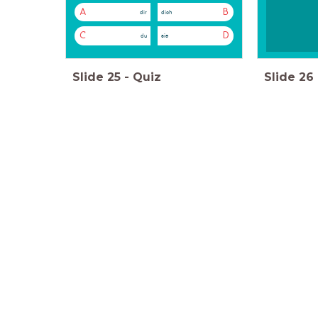
A
B
dir
dich
C
D
du
sie
Slide
25
-
Quiz
Slide
26