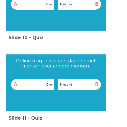
A
B
Oké
Niet oké
Slide
10
-
Quiz
Online mag je wel eens lachen met
mensen over andere mensen.
A
B
Oké
Niet oké
Slide
11
-
Quiz