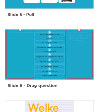
Slide
5
-
Poll
Heb ik weleens gedaan
<span style="color:
Iets opgezocht op Google
rgb(49, 51, 94)">Heb ik
nog nooit gedaan ...
gegamed
</span>
iets eng gezien online
mijn naam als wachtwoord gebruikt
een vlog gemaakt
meegedaan met een internet challenge
mijn profiel op privé gezet
iets gekocht op internet
een app geïntalleerd
reclame gezien online
Slide
6
-
Drag question