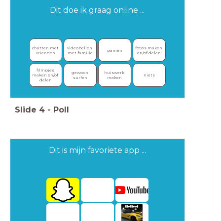
Dit doe ik graag online ...
chatten met 
videobellen 
foto's maken 
gamen
vrienden
met familie
en/of delen
filmpjes 
gewoon 
huiswerk 
maken en/of 
niets
surfen
maken
delen
Slide
4
-
Poll
Dit is mijn favoriete app ...