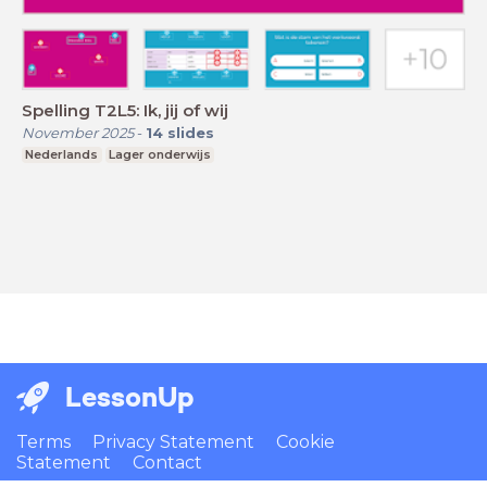
Spelling T2L5: Ik, jij of wij
November 2025
-
14
slides
Nederlands
Lager onderwijs
LessonUp
Terms
Privacy Statement
Cookie
Statement
Contact