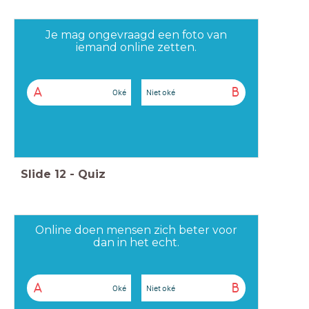
Je mag ongevraagd een foto van
iemand online zetten.
A
B
Oké
Niet oké
Slide
12
-
Quiz
Online doen mensen zich beter voor
dan in het echt.
A
B
Oké
Niet oké