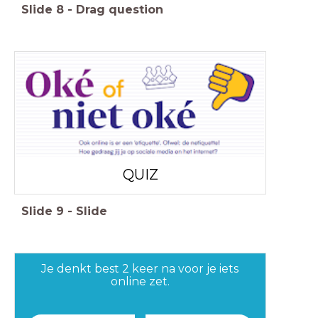
Slide
8
-
Drag question
QUIZ
Slide
9
-
Slide
Je denkt best 2 keer na voor je iets
online zet.