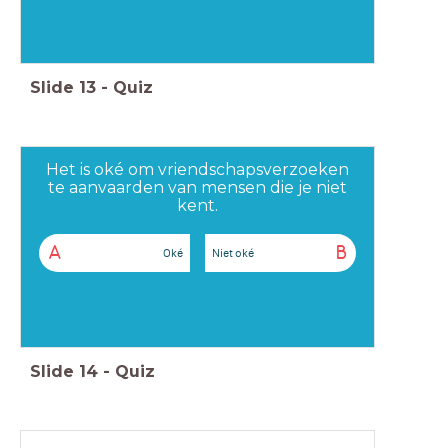
Slide
13
-
Quiz
Het is oké om vriendschapsverzoeken
te aanvaarden van mensen die je niet
kent.
A
B
Oké
Niet oké
Slide
14
-
Quiz