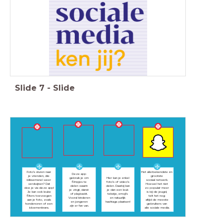
Slide
7
-
Slide
Foto’s sturen naar
Het allerbekendste én
Deze app
je vrienden, die
grootste
gebruik je om
Hier kan je enkel
bliksemsnel weer
sociaal netwerk.
filmpjes te
foto’s of video’s
verdwijnen? Dat
Hoewel het niet
delen waarin
delen. Daarbij kan
doe je via deze app!
zo populair meer
je zingt, danst
je dan een leuk
Je kan ook leuke
is bij de jeugd,
of playbackt.
tekstje, emoji’s
filters toevoegen
telt het nog
Vooral kinderen
en natuurlijk
aan je foto, zoals
altijd de meeste
en jongeren
hashtags plaatsen!
hondenoren of een
gebruikers van
zijn er fan van.
bloemenkrans.
alle sociale media.