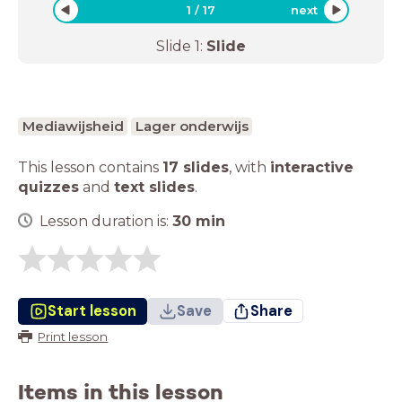
1
/
17
next
Slide
1
:
Slide
Mediawijsheid
Lager onderwijs
This lesson contains
17 slides
,
with
interactive
quizzes
and
text slides
.
Lesson duration is:
30
min
Start lesson
Save
Share
Print lesson
Items in this lesson