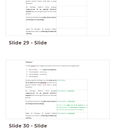
Slide
29
-
Slide
--> = aanknopingsfase
Slide
30
-
Slide