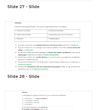
Slide
27
-
Slide
Slide
28
-
Slide
--> = aanknopingsfase