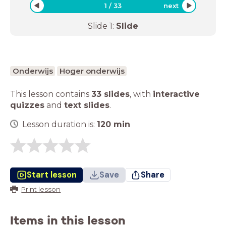
1
/
33
next
Slide
1
:
Slide
Onderwijs
Hoger onderwijs
This lesson contains
33 slides
,
with
interactive
quizzes
and
text slides
.
Lesson duration is:
120
min
Start lesson
Save
Share
Print lesson
Items in this lesson