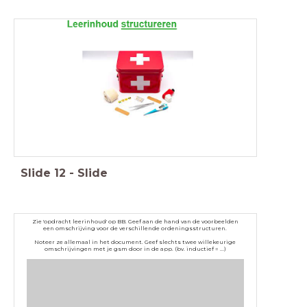
Slide
12
-
Slide
Zie 'opdracht leerinhoud' op BB. Geef aan de hand van de voorbeelden
een omschrijving voor de verschillende ordeningsstructuren.
Noteer ze allemaal in het document. Geef slechts twee willekeurige
omschrijvingen met je gsm door in de app. (bv. inductief = ...)