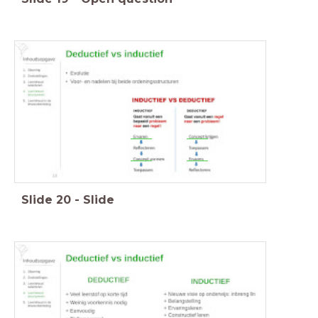
___
___
___
___
Slide
20
-
Slide