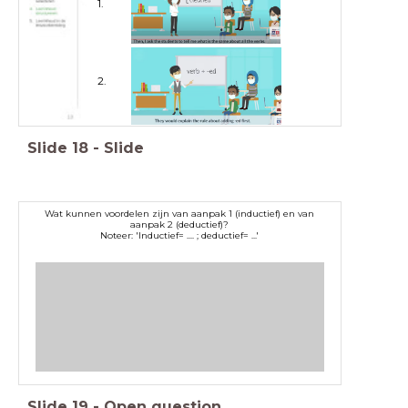
1.
___
___
2.
___
___
Slide
18
-
Slide
Wat kunnen voordelen zijn van aanpak 1 (inductief) en van
aanpak 2 (deductief)?
Noteer: 'Inductief= .... ; deductief= ...'
Slide
19
-
Open question