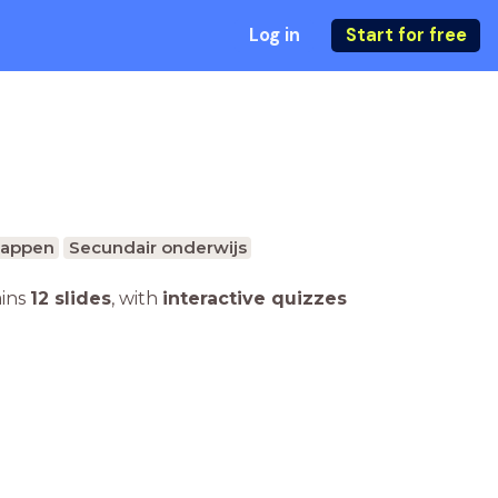
Log in
Start for free
happen
Secundair onderwijs
ains
12 slides
,
with
interactive quizzes