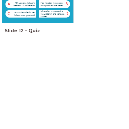
70% van ons lichaam
Hoe minder mineralen
A
B
bestaat uit mineralen
we opnemen hoe beter
Mineralen kunnen enkel
ze worden niet in het
C
D
via water in ons lichaam
lichaam aangemaakt
komen
Slide
12
-
Quiz