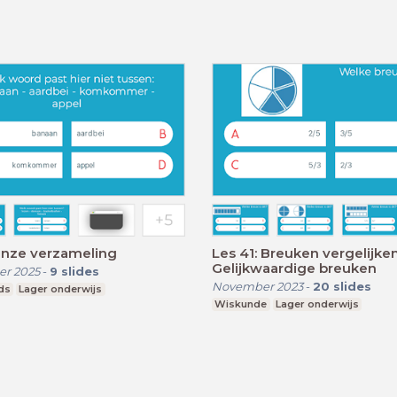
Onze verzameling
Les 41: Breuken vergelijken
Gelijkwaardige breuken
r 2025
-
9
slides
November 2023
-
20
slides
ds
Lager onderwijs
Wiskunde
Lager onderwijs