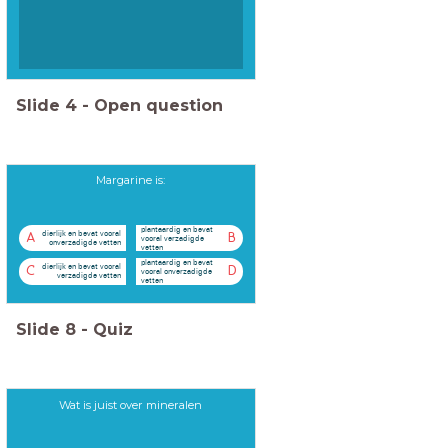
Slide
4
-
Open question
Margarine is:
plantaardig en bevat
dierlijk en bevat vooral
A
B
vooral verzadigde
onverzadigde vetten
vetten
plantaardig en bevat
dierlijk en bevat vooral
C
D
vooral onverzadigde
verzadigde vetten
vetten
Slide
8
-
Quiz
Wat is juist over mineralen