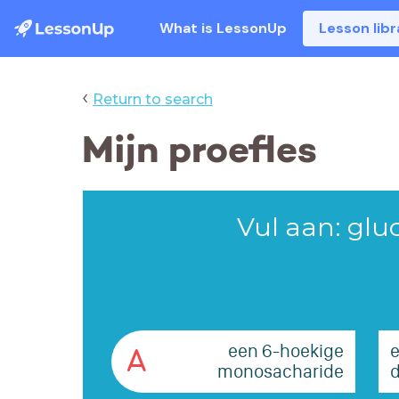
What is LessonUp
Lesson libr
‹
Return to search
Mijn proefles
Vul aan: gluco
een 6-hoekige
A
monosacharide