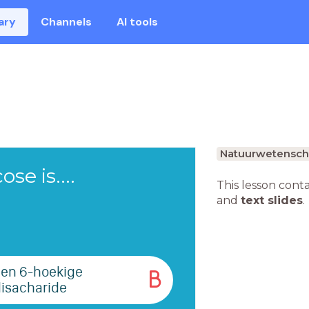
ary
Channels
AI tools
Natuurwetensc
se is....
This lesson cont
and
text slides
.
een 6-hoekige
B
disacharide