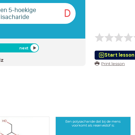
een 5-hoekige
D
disacharide
next
Start lesson
iz
Print lesson
Een polysacharide dat bij de mens
voorkomt als reservestof is: