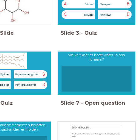
A
B
Zetmeel
Glycogeen
C
D
cellulose
Aminozuur
Slide
Slide
3
-
Quiz
Welke functies heeft water in ons
lichaam?
B
digd vet
Poly-onverzadigd vet
D
digd vet
Poly-verzadigd vet
Quiz
Slide
7
-
Open question
mische elementen bevatten
, sachariden en lipiden