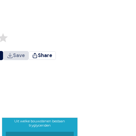
Save
Share
Uit welke bouwstenen bestaan
tryglyceriden