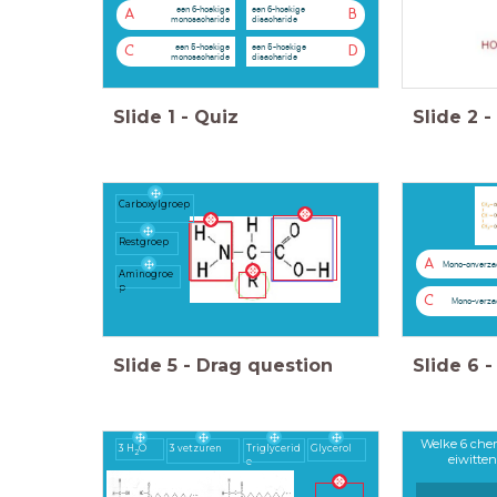
een 6-hoekige
een 6-hoekige
A
B
monosacharide
disacharide
een 5-hoekige
een 5-hoekige
C
D
monosacharide
disacharide
Slide
1
-
Quiz
Slide
2
-
Carboxylgroep
Restgroep
A
Mono-onverza
Aminogroe
p
C
Mono-verza
Slide
5
-
Drag question
Slide
6
-
Welke 6 che
3 H
O
3 vetzuren
Triglycerid
Glycerol
2
eiwitten
e