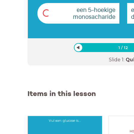
een 5-hoekige
C
monosacharide
1
/
12
Slide
1
:
Qu
Items in this lesson
Vul aan: glucose is....