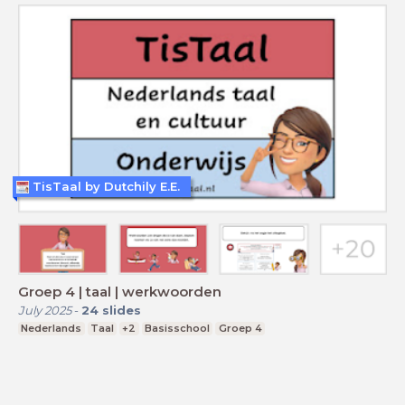
TisTaal by Dutchily E.E.
Groep 4 | taal | werkwoorden
July 2025
-
24
slides
Nederlands
Taal
+2
Basisschool
Groep 4