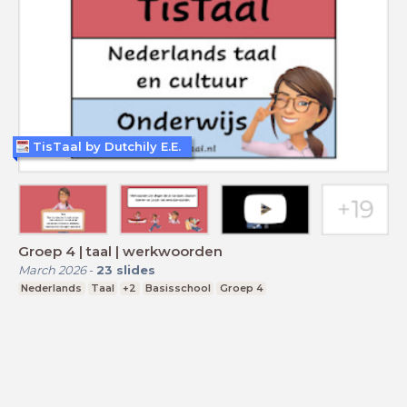
TisTaal by Dutchily E.E.
Groep 4 | taal | werkwoorden
March 2026
-
23
slides
Nederlands
Taal
+2
Basisschool
Groep 4