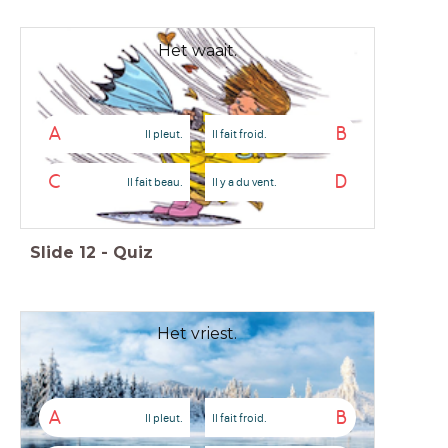
Het waait.
A
B
Il pleut.
Il fait froid.
C
D
Il fait beau.
Il y a du vent.
Slide
12
-
Quiz
Het vriest.
A
B
Il pleut.
Il fait froid.