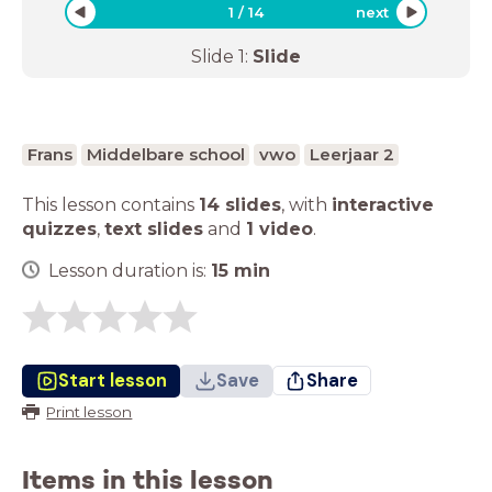
1
/
14
next
Slide
1
:
Slide
Frans
Middelbare school
vwo
Leerjaar 2
This lesson contains
14 slides
,
with
interactive
quizzes
,
text slides
and
1 video
.
Lesson duration is:
15
min
Start lesson
Save
Share
Print lesson
Items in this lesson