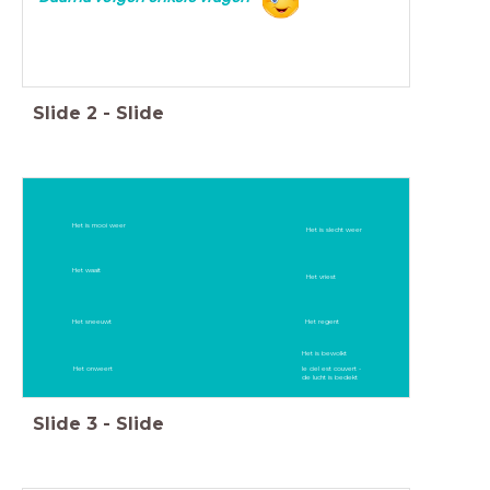
Slide
2
-
Slide
Het is mooi weer
Het is slecht weer
Het waait
Het vriest
Het sneeuwt
Het regent
Het is bewolkt
Het onweert
le ciel est couvert -
de lucht is bedekt
Slide
3
-
Slide