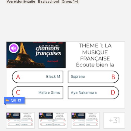
Wereldoriëntatie
Basisschool
Groep 1-4
Quiz!