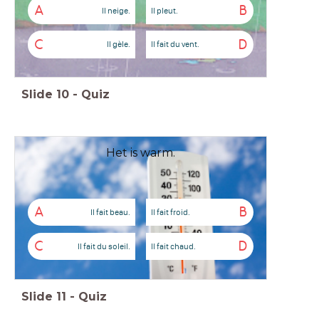
A
B
Il neige.
Il pleut.
C
D
Il gèle.
Il fait du vent.
Slide
10
-
Quiz
Het is warm.
A
B
Il fait beau.
Il fait froid.
C
D
Il fait du soleil.
Il fait chaud.
Slide
11
-
Quiz