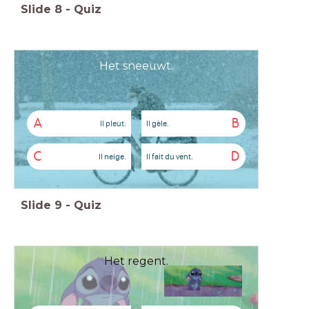
Slide
8
-
Quiz
Het sneeuwt.
A
B
Il pleut.
Il gèle.
C
D
Il neige.
Il fait du vent.
Slide
9
-
Quiz
Het regent.