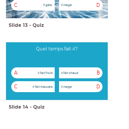
C
D
Il gèle.
Il neige.
Slide
13
-
Quiz
Quel temps fait-il?
A
B
il fait froid
il fait chaud
C
D
il fait mauvais
il neige
Slide
14
-
Quiz