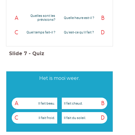
Quelles sont les
A
B
Quelle heure est-il ?
prévisions?
C
D
Quel temps fait-il ?
Qu'est-ce qu'il fait ?
Slide
7
-
Quiz
Het is mooi weer.
A
B
Il fait beau.
Il fait chaud.
C
D
Il fait froid.
Il fait du soleil.