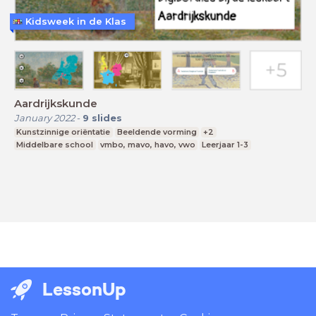
Kidsweek in de Klas
Aardrijkskunde
January 2022
-
9
slides
Kunstzinnige oriëntatie
Beeldende vorming
+2
Middelbare school
vmbo, mavo, havo, vwo
Leerjaar 1-3
LessonUp