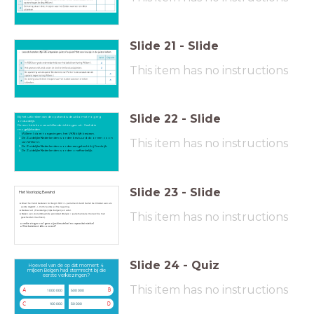
Slide
21
-
Slide
This item has no instructions
Slide
22
-
Slide
Bij het uitbreken van de opstand is de uitkomst nog erg
onduidelijk.
De revolutie kon verschillende richtingen uit. Geef drie
mogelijkheden.
Willem I doet toegevingen, het VKN blijft bestaan.
De Zuidelijke Nederlanden worden bestuurd door een zoon
This item has no instructions
van Willem I.
De Zuidelijke Nederlanden worden aangehecht bij Frankrijk.
De Zuidelijke Nederlanden worden onafhankelijk.
Slide
23
-
Slide
Het Voorlopig Bewind
Bleef het land besturen tot begin 1831 => parlement duidt Surlet de Chokier aan als
eerste
regent
. -> Vormt eerste echte regering.
Bestaat uit (Franstalige) rijke burgerij en adel.
This item has no instructions
Maken een vooruitstrevende grondwet (België = parlementaire monarchie met
gescheiden machten).
verkiezingen volgens cijnskiesstelsel en capacitair stelsel
Wat betekent dit concreet?
Slide
24
-
Quiz
Hoeveel van de op dat moment 4
miljoen Belgen had stemrecht bij die
eerste verkiezingen?
This item has no instructions
A
B
1 000 000
500 000
C
D
100 000
50 000