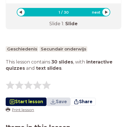
1
/
30
next
Slide
1
:
Slide
Geschiedenis
Secundair onderwijs
This lesson contains
30 slides
,
with
interactive
quizzes
and
text slides
.
Start lesson
Save
Share
Print lesson