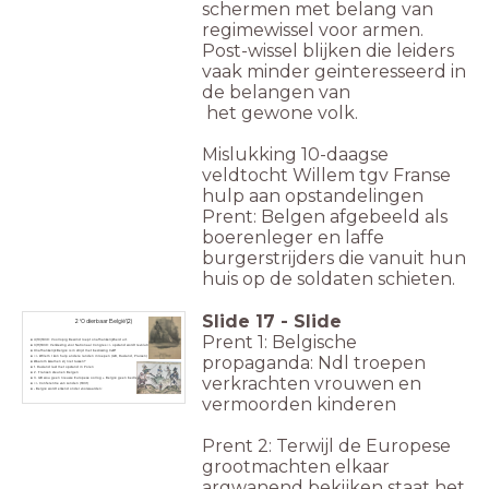
schermen met belang van
regimewissel voor armen.
Post-wissel blijken die leiders
vaak minder geinteresseerd in
de belangen van
het
gewone volk.
Mislukking 10-daagse
veldtocht Willem tgv Franse
hulp aan opstandelingen
Prent: Belgen afgebeeld als
boerenleger en laffe
burgerstrijders die vanuit hun
huis op de soldaten schieten.
Slide
17
-
Slide
2 ‘O dierbaar België’(2)
Prent 1: Belgische
4/10/1830: Voorlopig Bewind roept onafhankelijkheid uit.
3/11/1830: Verkiezing voor Nationaal Congres => opstand wordt revolutie
Onafhankelijk België is in strijd met beslissing CvW!
propaganda: Ndl troepen
=> Willem I kon hulp andere landen inroepen (GB, Rusland, Pruisen)
Waarom kwamen zij niet tussen?
1. Rusland last met opstand in Polen
2. Fransen steunen Belgen
verkrachten vrouwen en
3. GB wou geen nieuwe Europese oorlog + België geen bedreiging
=> Conferentie van Londen (1831)
- België wordt erkend onder voorwaarden:
vermoorden kinderen
Prent 2: Terwijl de Europese
grootmachten elkaar
argwanend bekijken staat het