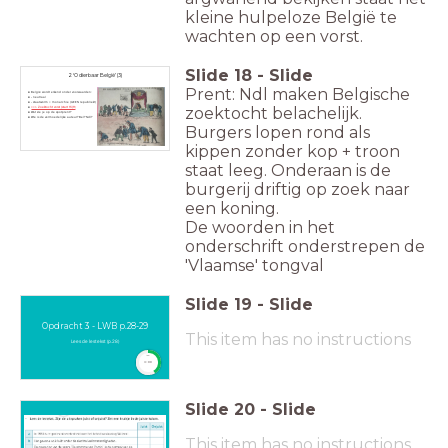
kleine hulpeloze België te
wachten op een vorst.
Slide
18
-
Slide
2 ‘O dierbaar België’ (3)
Prent: Ndl maken Belgische
België wordt erkend onder voorwaarden:
- neutraal
- staatsvorm = monarchie (GEEN republiek!)
zoektocht belachelijk.
==> Zoektocht vorst (start 15/11
)
Wat zie je op de spotprent?
Wie is de vermoedelijke auteur? Bel? Ndl?
Burgers lopen rond als
kippen zonder kop + troon
staat leeg. Onderaan is de
burgerij driftig op zoek naar
een koning.
De woorden in het
onderschrift onderstrepen de
'Vlaamse' tongval
Slide
19
-
Slide
Opdracht 3 - LWB p.28-29
This item has no instructions
Lees de lestekst (p.28)
timer
3:00
Slide
20
-
Slide
This item has no instructions