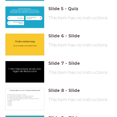
Slide
5
-
Quiz
Kies het juiste begrip:
Politiek systeem waarbij de uitvoerende, de
wetgevende en de rechterlijke macht van elkaar
gescheiden zijn en elkaar in evenwicht houden
This item has no instructions
De scheiding der
A
B
Grondwet
machten
Het Congres van
C
Wenen
Slide
6
-
Slide
Onderzoeksvraag
This item has no instructions
Hoe wordt België onafhankelijk in 1830?
Slide
7
-
Slide
1. Het liberalisme verzet zich
tegen de Restauratie
This item has no instructions
Slide
8
-
Slide
1 Het liberalisme verzet zich tegen de Restauratie
Restauratie & CvW => terug naar het verleden;
<=> verzet vanuit Verlichtingsidee -> nationalisme & liberalisme
liberalisme: streven naar economische en politieke vrijheid
This item has no instructions
==> nood aan grondwettelijk parlementair stelsel ( = scheiding der machten)
* grondwet regelt voor burgers:
staatsvorm
rechten
vrijheden
plichten