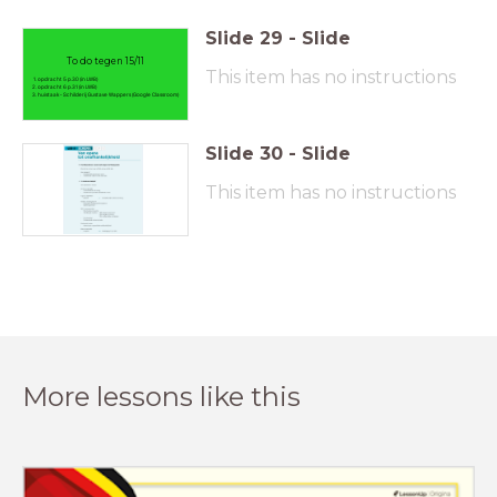
Slide
29
-
Slide
To do tegen 15/11
This item has no instructions
opdracht 5 p.30 (in LWB)
opdracht 6 p.31 (in LWB)
huistaak - Schilderij Gustave Wappers (Google Classroom)
Slide
30
-
Slide
This item has no instructions
More lessons like this