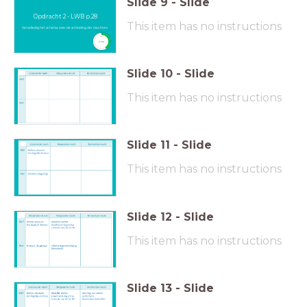
Slide
9
-
Slide
Opdracht 2 - LWB p.28
This item has no instructions
Vervolledig het schema over de scheiding der machten.
timer
3:00
Slide
10
-
Slide
This item has no instructions
Slide
11
-
Slide
This item has no instructions
Slide
12
-
Slide
This item has no instructions
Slide
13
-
Slide