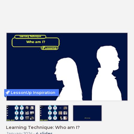
LessonUp Inspiration
Learning Technique: Who am I?
January 2024
-
4
slides