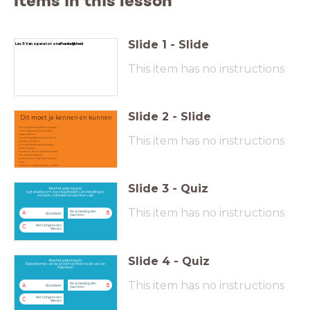
Items in this lesson
Slide
1
-
Slide
Les 5: Van opera tot onafhankelijkheid
This item has no instructions
Slide
2
-
Slide
Dit moet je kennen en kunnen
1 het politieke liberalisme uitleggen
2 het ontstaan van het koninkrijk
België verklaren
This item has no instructions
3 de belangrijkste kenmerken van de
grondwet uitleggen
4 het grondwettelijk parlementair
stelsel uitleggen
5 aantonen dat de opstand van 1830
een liberale opstand is
6 informatie uit historische bronnen
halen
7 bronnen en afbeeldingen ontleden
8 de gebiedswijzigingen van België
na de onafhankelijkheid aan de
hand van een kaart uitleggen
Slide
3
-
Quiz
Kies het juiste begrip:
legt staatsvorm, bevoegdheden van instellingen,
rechten, vrijheden en plichten vast.
This item has no instructions
De scheiding der
A
B
Grondwet
machten
Het Congres van
C
Wenen
Slide
4
-
Quiz
Kies het juiste begrip:
Bijeenkomst van de grootmachten na de val van
Napoleon
This item has no instructions
De scheiding der
A
B
Grondwet
machten
Het Congres van
C
Wenen