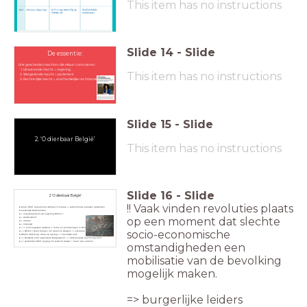
This item has no instructions
Slide
14
-
Slide
De essentie:
Drie gescheiden machten die elkaar controleren:
Uitvoerende macht = regering
This item has no instructions
Wetgevende macht = parlement
Rechterlijke macht = onafhankelijke rechtbanken
Slide
15
-
Slide
2. ‘O dierbaar België’
This item has no instructions
Slide
16
-
Slide
2 ‘O dierbaar België’
!! Vaak vinden revoluties plaats
zomer 1830: revolutionair klimaat in Europa -> verschillende plaatsen opstanden
Zuidelijke Nederlanden:
+ ontevredenheid over regering Willem I:
op een moment dat slechte
+ werkloosheid
+ inflatie
+ misoogst
==> eind augustus: opstand -> rellen en plunderingen in Brussel
socio-economische
=> Willem I stuurt troepen om oproer te stoppen => escalatie
Willem trekt terug. Hoop op overleg => machtsvacuüm
=> Brusselse elite organiseert Burgerwacht => trekt politieke macht naar zich
=> september 1830: poging om verzet te breken = fiasco (zie cartoon)
omstandigheden een
mobilisatie van de bevolking
mogelijk maken.
=> burgerlijke leiders