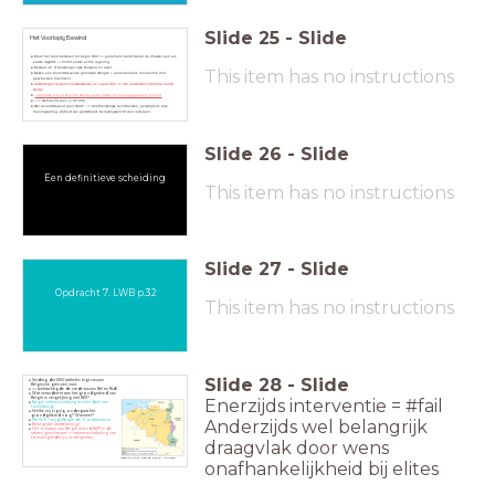
Slide
25
-
Slide
Het Voorlopig Bewind
Bleef het land besturen tot begin 1831 => parlement duidt Surlet de Chokier aan als
eerste
regent
. -> Vormt eerste echte regering.
Bestaat uit (Franstalige) rijke burgerij en adel.
This item has no instructions
Maken een vooruitstrevende grondwet (België = parlementaire monarchie met
gescheiden machten).
verkiezingen volgens cijnskiesstelsel en capacitair (= wie universitair diploma heeft)
stelsel
= politieke macht komt bij kleine groep (rijken en hoogopgeleiden) terecht
==> stemrecht voor +/- 50 000
Wel vooruitstrevend (voor 1831)! => Onafhankelijke rechtbanken, persvrijheid, vrije
meningsuiting, vrijheid van godsdienst, belastingsplicht voor iedereen.
Slide
26
-
Slide
Een definitieve scheiding
This item has no instructions
Slide
27
-
Slide
Opdracht 7. LWB p.32
This item has no instructions
Slide
28
-
Slide
Verdrag der XXIV artikelen legt nieuwe
Belgische grenzen vast.
=> bekrachtigde de vrede tussen Bel en Ndl.
Wat verandert er aan het grondgebied van
Enerzijds interventie = #fail
België in vergelijking met 1831?
België verliest Limburg (en een deel van
Luxemburg).
Welke wijziging ondergaat het
grondgebied nog? Wanneer?
Anderzijds wel belangrijk
Na WO I krijgt België de Oostkantons.
Belangrijke kanttekening!!
Het onstaan van België stond NIET in de
sterren geschreven! => aaneenschakeling van
toevalligheden (=contingentie)
draagvlak door wens
België na het Verdrag der 24 Artikelen
onafhankelijkheid bij elites