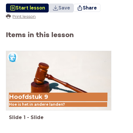
Start lesson
Save
Share
Print lesson
Items in this lesson
Hoofdstuk 9
Hoe is het in andere landen?
Slide
1
-
Slide