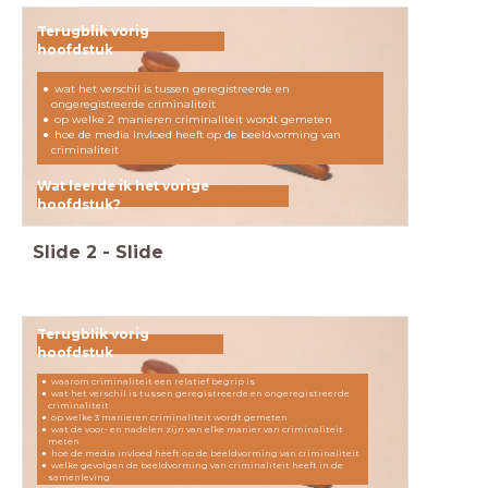
Terugblik vorig
hoofdstuk
wat het verschil is tussen geregistreerde en
ongeregistreerde criminaliteit
op welke 2 manieren criminaliteit wordt gemeten
hoe de media invloed heeft op de beeldvorming van
criminaliteit
Wat leerde ik het vorige
hoofdstuk?
Slide
2
-
Slide
Terugblik vorig
hoofdstuk
waarom criminaliteit een relatief begrip is
wat het verschil is tussen geregistreerde en ongeregistreerde
criminaliteit
op welke 3 manieren criminaliteit wordt gemeten
wat de voor- en nadelen zijn van elke manier van criminaliteit
meten
hoe de media invloed heeft op de beeldvorming van criminaliteit
welke gevolgen de beeldvorming van criminaliteit heeft in de
samenleving