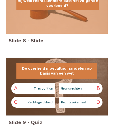
Bij welk rechtskenmerk past het volgende
voorbeeld?
Slide
8
-
Slide
De overheid moet altijd handelen op
De overheid moet altijd handelen op basis van een wet
basis van een wet
A
B
Trias politica
Grondrechten
C
D
Rechtsgelijkheid
Rechtszekerheid
Slide
9
-
Quiz