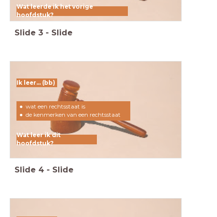
Wat leerde ik het vorige
hoofdstuk?
Slide
3
-
Slide
Ik leer... (bb)
wat een rechtsstaat is
de kenmerken van een rechtsstaat
Wat leer ik dit
hoofdstuk?
Slide
4
-
Slide