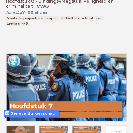
Hoofdstuk 8 - Bindingsvraagstuk: Veiligheid en
criminaliteit | VWO
April 2022
-
88
slides
Maatschappijwetenschappen
Middelbare school
vwo
Leerjaar 4-6
Seneca Burgerschap