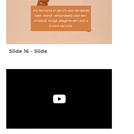
Als iemand in de VS voor de derde
keer wordt veroordeeld voor een
misdrijf, krijgt diegene een extra
zware sanctie.
Slide
16
-
Slide