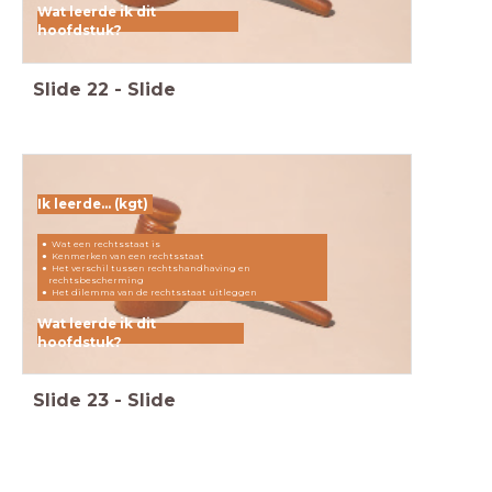
Wat leerde ik dit
hoofdstuk?
Slide
22
-
Slide
Ik leerde... (kgt)
Wat een rechtsstaat is
Kenmerken van een rechtsstaat
Het verschil tussen rechtshandhaving en
rechtsbescherming
Het dilemma van de rechtsstaat uitleggen
Wat leerde ik dit
hoofdstuk?
Slide
23
-
Slide