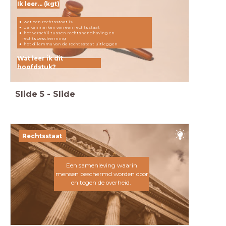
Ik leer... (kgt)
wat een rechtsstaat is
de kenmerken van een rechtsstaat
het verschil tussen rechtshandhaving en
rechtsbescherming
het dilemma van de rechtsstaat uitleggen
Wat leer ik dit
hoofdstuk?
Slide
5
-
Slide
Rechtsstaat
Een samenleving waarin
mensen beschermd worden door
en tegen de overheid.