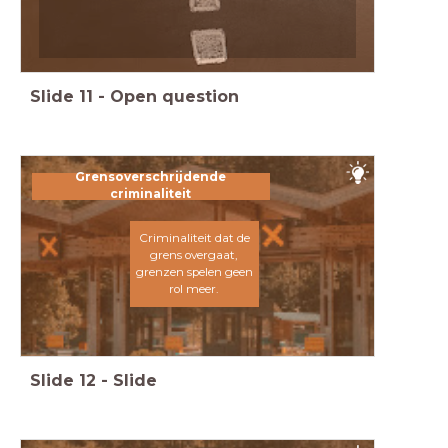
Slide
11
-
Open question
Grensoverschrijdende
criminaliteit
Criminaliteit dat de
grens overgaat,
grenzen spelen geen
rol meer.
Slide
12
-
Slide