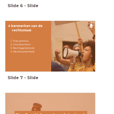
Slide
6
-
Slide
4 kenmerken van de
rechtsstaat
1. Trias politica
2. Grondrechten
3. Rechtsgelijkheid
4. Rechtszekerheid
Slide
7
-
Slide