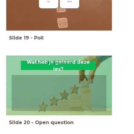
Ja
Nee
Slide
19
-
Poll
Wat heb je geleerd deze
Wat heb je geleerd deze les?
les?
Slide
20
-
Open question