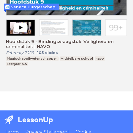
Seneca Burgerschap
Hoofdstuk 9 - Bindingsvraagstuk: Veiligheid en
criminaliteit | HAVO
February 2026
-
105
slides
Maatschappijwetenschappen
Middelbare school
havo
Leerjaar 4,5
LessonUp
Terms
Privacy Statement
Cookie