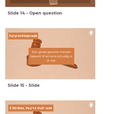
Slide
14
-
Open question
Juryrechtspraak
Een groep gewone mensen
bepaalt of iemand schuldig is
of niet.
Slide
15
-
Slide
3 Strikes, You're Out'-wet