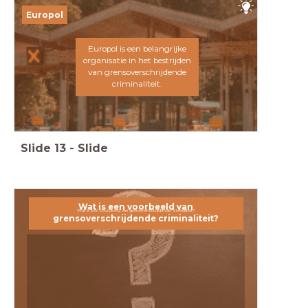
Europol
Europol is een belangrijke
organisatie in het bestrijden
van grensoverschrijdende
criminaliteit.
Slide
13
-
Slide
Wat is een voorbeeld van
Wat is een voorbeeld van grensoverschrijdende criminaliteit?
grensoverschrijdende criminaliteit?