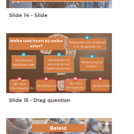
Slide
14
-
Slide
Welke taak hoort bij welke
Vaststellen wat strafbaar
actor?
is in de gemeente
Beoordelen of
Handhaven
Wetswijziging
iemand de wet
openbare orde
maken
heeft overtreden
<b>Gemeente-
<b>Burger-
</b><div>
</b><div>
<b>Parlement</b>
<b>Rechters</b>
<b>raad</b>
<b>meester</b>
</div>
</div>
Slide
15
-
Drag question
Beleid