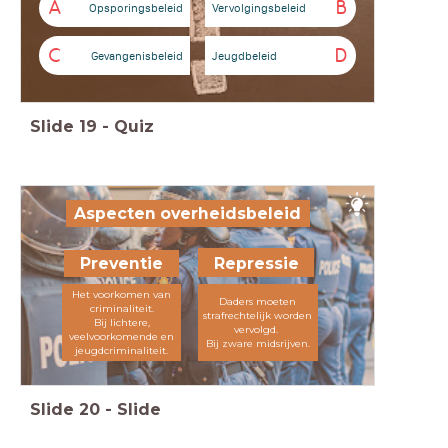
A
B
Opsporingsbeleid
Vervolgingsbeleid
C
D
Gevangenisbeleid
Jeugdbeleid
Slide
19
-
Quiz
Aspecten overheidsbeleid
Repressie
Preventie
Het voorkomen van
Daders moeten
criminaliteit.
strafrechtelijk worden
Bij lichtere,
vervolgd.
veelvoorkomende en
Bij zware midsrijven.
jeugdcriminaliteit.
Slide
20
-
Slide