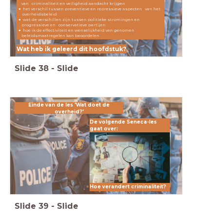
van criminaliteit en veiligheid aandacht krijgen
het verschil tussen preventieve en repressieve aspecten van het
overheidsbeleid
wat de verschillen zijn tussen politieke stromingen en
progressieve en conservatieve partijen
hoe ik de effectiviteit en wenselijkheid van genomen
beleidsmaatregelen kan beoordelen
Wat heb ik geleerd dit hoofdstuk?
Slide
38
-
Slide
Einde van de les 'Wat doet de
overheid?'
De volgende Seneca-les
gaat over:
Hoe verandert criminaliteit?
Slide
39
-
Slide