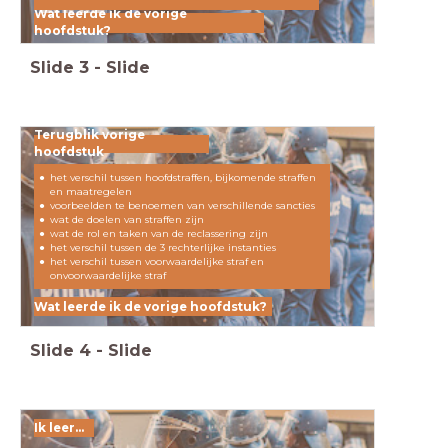
Wat leerde ik de vorige
hoofdstuk?
Slide
3
-
Slide
Terugblik vorige
hoofdstuk
het verschil tussen hoofdstraffen, bijkomende straffen
en maatregelen
voorbeelden te benoemen van verschillende sancties
wat de doelen van straffen zijn
wat de rol en taken van de reclassering zijn
het verschil tussen de 3 rechterlijke instanties
het verschil tussen voorwaardelijke straf en
onvoorwaardelijke straf
Wat leerde ik de vorige hoofdstuk?
Slide
4
-
Slide
Ik leer...