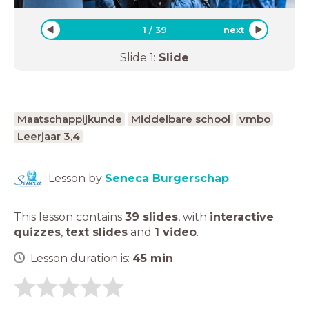
1
/
39
next
Slide
1
:
Slide
Maatschappijkunde
Middelbare school
vmbo
Leerjaar 3,4
Lesson by
Seneca Burgerschap
This lesson contains
39 slides
,
with
interactive
quizzes
,
text slides
and
1 video
.
Lesson duration is:
45
min