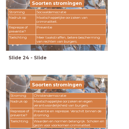
Soorten stromingen
Stroming
Sociaaldemocratie
Nadruk op
Maatschappelijke oorzaken van
criminaliteit.
Repressie of
Preventie
preventie?
Toelichting
Meer taakstraffen, betere bescherming
van rechten van burgers.
Slide
24
-
Slide
Soorten stromingen
Stroming
Christendemocratie
Nadruk op
Maatschappelijke oorzaken en eigen
verantwoordelijkheid van burgers.
Repressie of
Preventie en repressie. Verschilt binnen de
preventie?
stroming.
Toelichting
Waarden en normen belangrijk. Scholen en
gezin voor voorkomen criminaliteit.