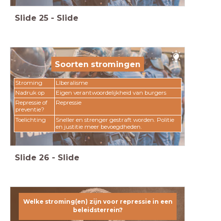
Slide
25
-
Slide
Soorten stromingen
Stroming
LIberalisme
Nadruk op
Eigen verantwoordelijkheid van burgers
Repressie of
Repressie
preventie?
Toelichting
Sneller en strenger gestraft worden. Politie
en justitie meer bevoegdheden.
Slide
26
-
Slide
Welke stroming(en) zijn voor preventie in een beleidsterrein?
Welke stroming(
en) zijn voor repressie in een
beleidsterrein?