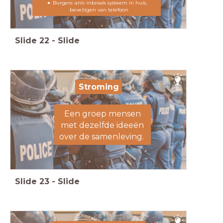
Burgers: anti-inbraak systeem in huis,
beveiligen van telefoon
Slide
22
-
Slide
Stroming
Een groep mensen
met dezelfde ideeën
over de samenleving.
Slide
23
-
Slide