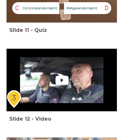
C
D
Controlerende macht
Wetgevende macht
Slide
11
-
Quiz
3
Slide
12
-
Video