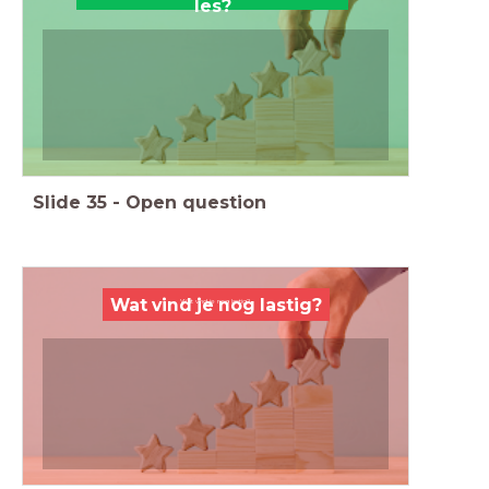
les?
Slide
35
-
Open question
Wat vind je nog lastig?
Wat vind je nog lastig?