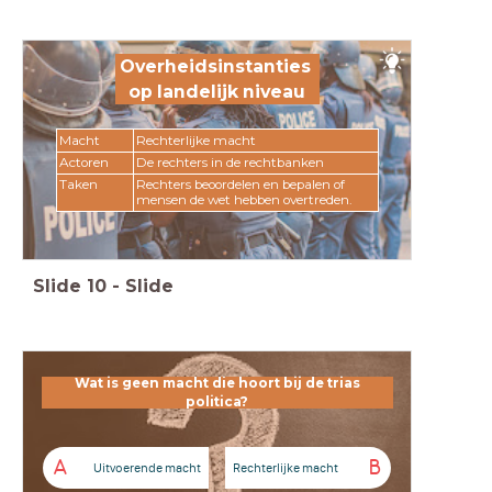
Overheidsinstanties
op landelijk niveau
Macht
Rechterlijke macht
Actoren
De rechters in de rechtbanken
Taken
Rechters beoordelen en bepalen of
mensen de wet hebben overtreden.
Slide
10
-
Slide
Wat is geen macht die hoort bij de trias
Wat is geen macht die hoort bij de trias politica?
politica?
A
B
Uitvoerende macht
Rechterlijke macht