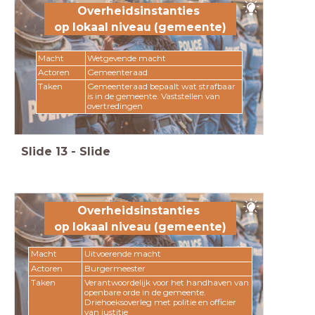
Overheidsinstanties
op lokaal niveau (gemeente)
Macht
Wetgevende macht
Actoren
Gemeenteraad
Taken
Gemeenteraad bepaalt wat strafbaar
is in de gemeente. Vaststellen van
overtredingen
Slide
13
-
Slide
Overheidsinstanties
op lokaal niveau (gemeente)
Macht
Uitvoerende macht
Actoren
Burgermeester
Taken
Verantwoordelijk voor het handhaven van
openbare orde in de gemeente.
Driehoeksoverleg met politie en officier
van justitie