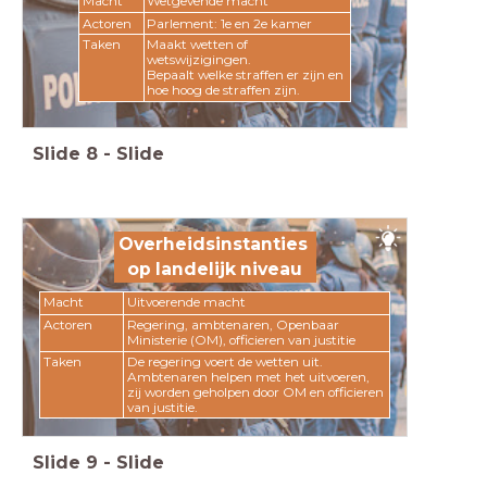
Macht
Wetgevende macht
Actoren
Parlement: 1e en 2e kamer
Taken
Maakt wetten of
wetswijzigingen.
Bepaalt welke straffen er zijn en
hoe hoog de straffen zijn.
Slide
8
-
Slide
Overheidsinstanties
op landelijk niveau
Macht
Uitvoerende macht
Actoren
Regering, ambtenaren, Openbaar
Ministerie (OM), officieren van justitie
Taken
De regering voert de wetten uit.
Ambtenaren helpen met het uitvoeren,
zij worden geholpen door OM en officieren
van justitie.
Slide
9
-
Slide