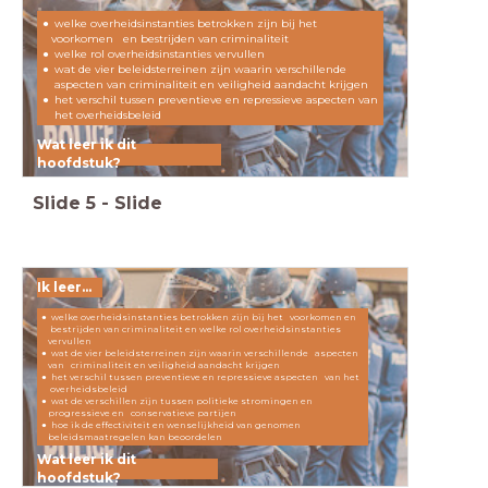
welke overheidsinstanties betrokken zijn bij het
voorkomen en bestrijden van criminaliteit
welke rol overheidsinstanties vervullen
wat de vier beleidsterreinen zijn waarin verschillende
aspecten van criminaliteit en veiligheid aandacht krijgen
het verschil tussen preventieve en repressieve aspecten van
het overheidsbeleid
Wat leer ik dit
hoofdstuk?
Slide
5
-
Slide
Ik leer...
welke overheidsinstanties betrokken zijn bij het voorkomen en
bestrijden van criminaliteit en welke rol overheidsinstanties
vervullen
wat de vier beleidsterreinen zijn waarin verschillende aspecten
van criminaliteit en veiligheid aandacht krijgen
het verschil tussen preventieve en repressieve aspecten van het
overheidsbeleid
wat de verschillen zijn tussen politieke stromingen en
progressieve en conservatieve partijen
hoe ik de effectiviteit en wenselijkheid van genomen
beleidsmaatregelen kan beoordelen
Wat leer ik dit
hoofdstuk?