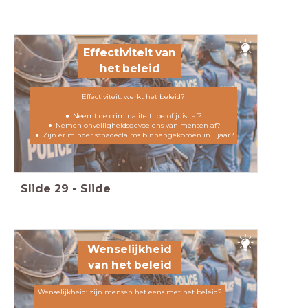
Effectiviteit van
het beleid
Effectiviteit: werkt het beleid?
Neemt de criminaliteit toe of juist af?
Nemen onveiligheidsgevoelens van mensen af?
Zijn er minder schadeclaims binnengekomen in 1 jaar?
Slide
29
-
Slide
Wenselijkheid
van het beleid
Wenselijkheid: zijn mensen het eens met het beleid?