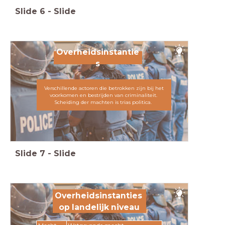
Slide
6
-
Slide
Overheidsinstantie
s
Verschillende actoren die betrokken zijn bij het
voorkomen en bestrijden van criminaliteit.
Scheiding der machten is trias politica.
Slide
7
-
Slide
Overheidsinstanties
op landelijk niveau