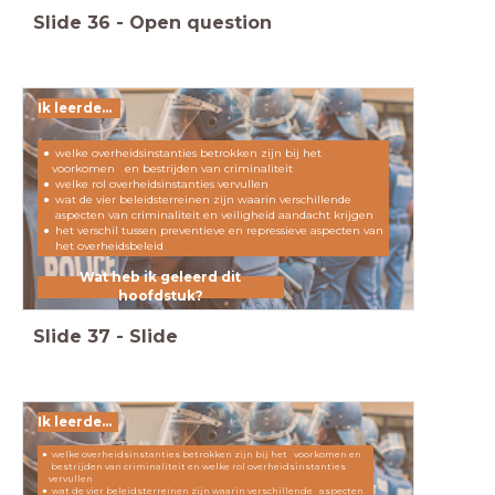
Slide
36
-
Open question
Ik leerde...
welke overheidsinstanties betrokken zijn bij het
voorkomen en bestrijden van criminaliteit
welke rol overheidsinstanties vervullen
wat de vier beleidsterreinen zijn waarin verschillende
aspecten van criminaliteit en veiligheid aandacht krijgen
het verschil tussen preventieve en repressieve aspecten van
het overheidsbeleid
Wat heb ik geleerd dit
hoofdstuk?
Slide
37
-
Slide
Ik leerde...
welke overheidsinstanties betrokken zijn bij het voorkomen en
bestrijden van criminaliteit en welke rol overheidsinstanties
vervullen
wat de vier beleidsterreinen zijn waarin verschillende aspecten