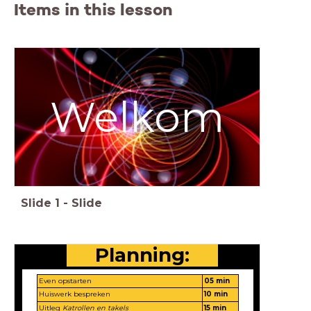
Items in this lesson
Welkom
Slide
1
-
Slide
Planning:
Even opstarten
05 min
Huiswerk bespreken
10 min
Uitleg
Katrollen en takels
15 min