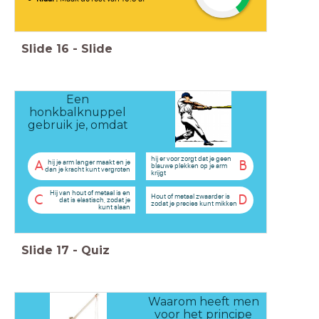
Slide
16
-
Slide
Een
honkbalknuppel
gebruik je, omdat
hij er voor zorgt dat je geen
hij je arm langer maakt en je
A
B
blauwe plekken op je arm
dan je kracht kunt vergroten
krijgt
Hij van hout of metaal is en
Hout of metaal zwaarder is
C
D
dat is elastisch, zodat je
zodat je precies kunt mikken
kunt slaan
Slide
17
-
Quiz
Waarom heeft men
voor het principe