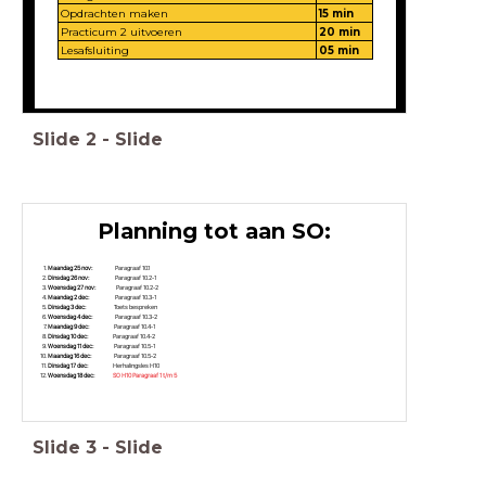
Opdrachten maken
15 min
Practicum 2 uitvoeren
20 min
Lesafsluiting
05 min
Slide
2
-
Slide
Planning tot aan SO:
Maandag 25 nov:
Paragraaf 10.1
Dinsdag 26 nov:
Paragraaf 10.2-1
Woensdag 27 nov:
Paragraaf 10.2-2
Maandag 2 dec:
Paragraaf 10.3-1
Dinsdag 3 dec:
Toets bespreken
Woensdag 4 dec:
Paragraaf 10.3-2
Maandag 9 dec:
Paragraaf 10.4-1
Dinsdag 10 dec:
Paragraaf 10.4-2
Woensdag 11 dec:
Paragraaf 10.5-1
Maandag 16 dec:
Paragraaf 10.5-2
Dinsdag 17 dec:
Herhalingsles H10
Woensdag 18 dec:
SO H10 Paragraaf 1 t/m 5
Slide
3
-
Slide