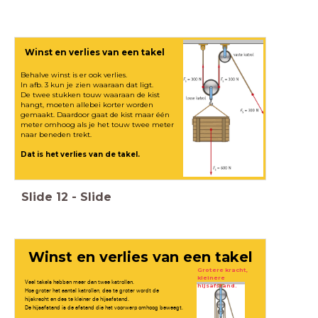
Winst en verlies van een takel
Behalve winst is er ook verlies.
In afb. 3 kun je zien waaraan dat ligt.
De twee stukken touw waaraan de kist
hangt, moeten allebei korter worden
gemaakt. Daardoor gaat de kist maar één
meter omhoog als je het touw twee meter
naar beneden trekt.
Dat is het verlies van de takel.
Slide
12
-
Slide
Winst en verlies van een takel
Grotere kracht,
kleinere
Veel takels hebben meer dan twee katrollen.
hijsafstand.
Hoe groter het aantal katrollen, des te groter wordt de
hijskracht en des te kleiner de hijsafstand.
De hijsafstand is de afstand die het voorwerp omhoog beweegt.