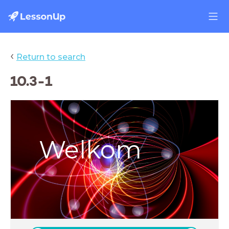
‹
Return to search
10.3-1
Welkom