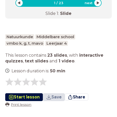
1
/
23
next
Slide
1
:
Slide
Natuurkunde
Middelbare school
vmbo k, g, t, mavo
Leerjaar 4
This lesson contains
23 slides
,
with
interactive
quizzes
,
text slides
and
1 video
.
Lesson duration is:
50
min
Start lesson
Save
Share
Print lesson