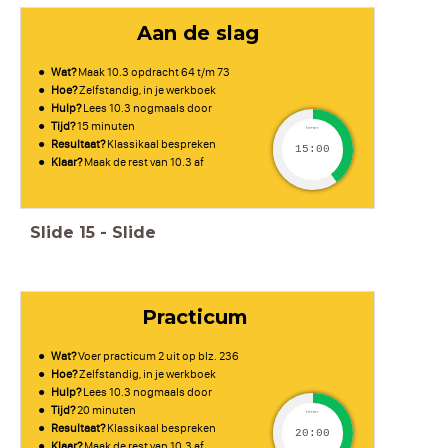
Aan de slag
Wat?
Maak 10.3 opdracht 64 t/m 73
Hoe?
Zelfstandig, in je werkboek
Hulp?
Lees 10.3 nogmaals door
Tijd?
15 minuten
timer
Resultaat?
Klassikaal bespreken
15:00
Klaar?
Maak de rest van 10.3 af
Slide
15
-
Slide
Practicum
Wat?
Voer practicum 2 uit op blz. 236
Hoe?
Zelfstandig, in je werkboek
Hulp?
Lees 10.3 nogmaals door
Tijd?
20 minuten
timer
Resultaat?
Klassikaal bespreken
20:00
Klaar?
Maak de rest van 10.3 af