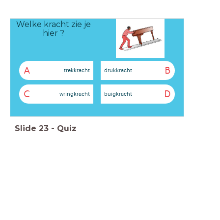
Welke kracht zie je
hier ?
A
B
trekkracht
drukkracht
C
D
wringkracht
buigkracht
Slide
23
-
Quiz