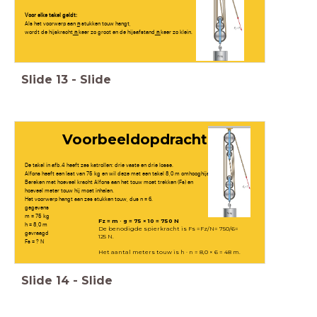
Voor elke takel geldt:
Als het voorwerp aan
n
stukken touw hangt,
wordt de hijskracht
n
keer zo groot en de hijsafstand
n
keer zo klein.
Slide
13
-
Slide
Voorbeeldopdracht 1
De takel in afb.4 heeft zes katrollen: drie vaste en drie losse.
Alfons heeft een last van 75 kg en wil deze met een takel 8,0 m omhooghijsen.
Bereken met hoeveel kracht Alfons aan het touw moet trekken (Fs) en
hoeveel meter touw hij moet inhalen.
Het voorwerp hangt aan zes stukken touw, dus n = 6.
gegevens
m = 75 kg
Fz = m · g = 75 × 10 = 750 N
h = 8,0 m
De benodigde spierkracht is Fs =Fz/N= 750/6=
gevraagd
125 N.
Fs = ? N
Het aantal meters touw is h · n = 8,0 × 6 = 48 m.
Slide
14
-
Slide