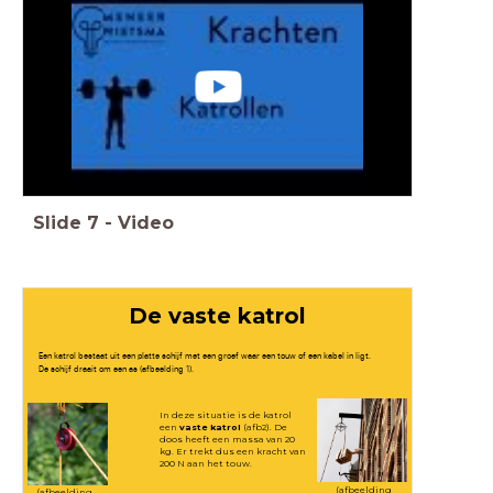
Slide
7
-
Video
De vaste katrol
Een katrol bestaat uit een platte schijf met een groef waar een touw of een kabel in ligt.
De schijf draait om een as (afbeelding 1).
In deze situatie is de katrol
een
vaste katrol
(afb2). De
doos heeft een massa van 20
kg. Er trekt dus een kracht van
200 N aan het touw.
(afbeelding
(afbeelding