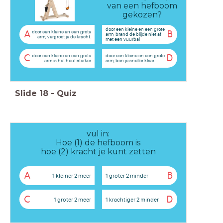
van een hefboom
gekozen?
door een kleine en een grote
door een kleine en een grote
A
B
arm, brand de blijde niet af
arm, vergroot je de kracht.
met een vuurbal
door een kleine en een grote
door een kleine en een grote
C
D
arm is het hout sterker
arm, ben je sneller klaar.
Slide
18
-
Quiz
vul in:
Hoe (1) de hefboom is
hoe (2) kracht je kunt zetten
A
B
1 kleiner 2 meer
1 groter 2 minder
C
D
1 groter 2 meer
1 krachtiger 2 minder