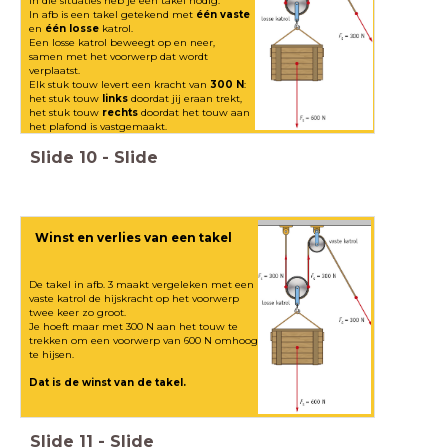
In die situaties heb je een takel nodig.
In afb is een takel getekend met
één vaste
en
één losse
katrol.
Een losse katrol beweegt op en neer,
samen met het voorwerp dat wordt
verplaatst.
Elk stuk touw levert een kracht van
300 N
:
het stuk touw
links
doordat jij eraan trekt,
het stuk touw
rechts
doordat het touw aan
het plafond is vastgemaakt.
Slide
10
-
Slide
Winst en verlies van een takel
De takel in afb. 3 maakt vergeleken met een
vaste katrol de hijskracht op het voorwerp
twee keer zo groot.
Je hoeft maar met 300 N aan het touw te
trekken om een voorwerp van 600 N omhoog
te hijsen.
Dat is de winst van de takel.
Slide
11
-
Slide