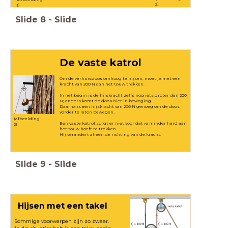
2)
1)
Slide
8
-
Slide
De vaste katrol
Om de verhuisdoos omhoog te hijsen, moet je met een
kracht van 200 N aan het touw trekken.
In het begin is de hijskracht zelfs nog iets groter dan 200
N; anders komt de doos niet in beweging.
Daarna is een hijskracht van 200 N genoeg om de doos
verder te laten bewegen.
(afbeelding
Een vaste katrol zorgt er niet voor dat je minder hard aan
2)
het touw hoeft te trekken.
Hij verandert alleen de richting van de kracht.
Slide
9
-
Slide
Hijsen met een takel
Sommige voorwerpen zijn zo zwaar.