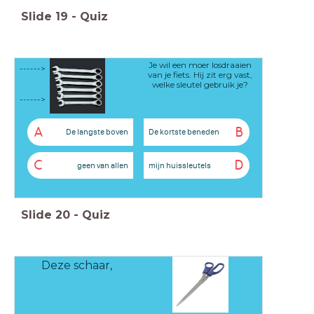
Slide
19
-
Quiz
Je wil een moer losdraaien
------>
van je fiets. Hij zit erg vast,
welke sleutel gebruik je?
------>
A
B
De langste boven
De kortste beneden
C
D
geen van allen
mijn huissleutels
Slide
20
-
Quiz
Deze schaar,