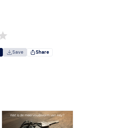
Save
Share
Wat is de meervoudsvorm van key?