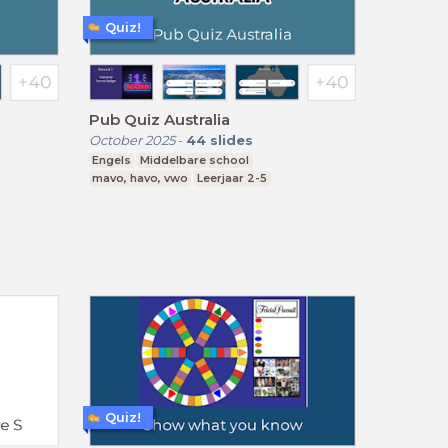
Quiz!
Pub Quiz Australia
October 2025
-
44
slides
Engels
Middelbare school
mavo, havo, vwo
Leerjaar 2-5
Quiz!