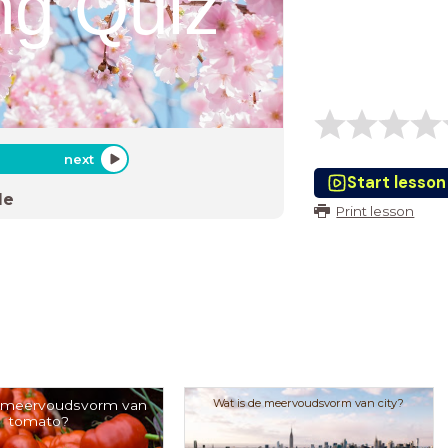
ng Quiz
next
Start lesson
de
Print lesson
Wat is de meervoudsvorm van city?
e meervoudsvorm van
tomato?