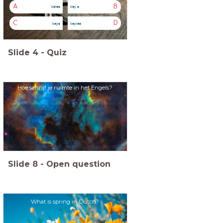
A
B
keies
key's
C
D
keys
keyies
Slide
4
-
Quiz
Hoe schrijf je ruimte in het Engels?
Slide
8
-
Open question
What is spring in Dutch?