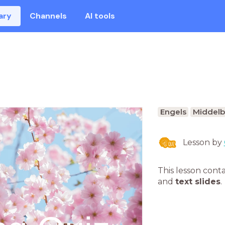
ary
Channels
AI tools
Engels
Middelb
Lesson by
This lesson cont
and
text slides
.