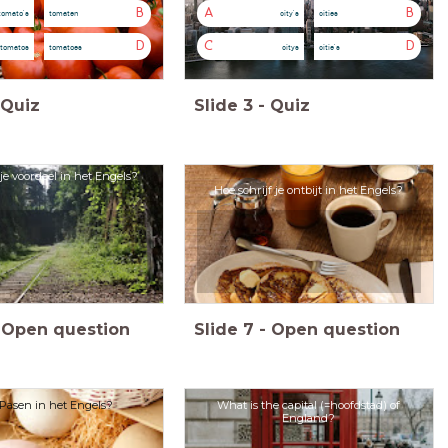
B
A
B
tomato's
tomaten
city's
cities
D
C
D
tomatos
tomatoes
citys
citie's
Quiz
Slide
3
-
Quiz
 je voordeel in het Engels?
Hoe schrijf je ontbijt in het Engels?
Open question
Slide
7
-
Open question
 Pasen in het Engels?
What is the capital (=hoofdstad) of
England?