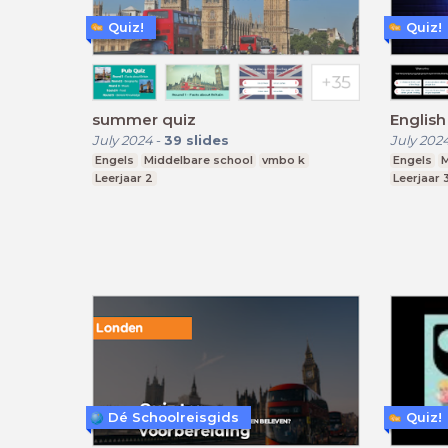
Quiz!
Quiz!
summer quiz
Englis
July 2024
-
39
slides
July 202
Engels
Middelbare school
vmbo k
Engels
M
Leerjaar 2
Leerjaar 
Dé Schoolreisgids
Quiz!