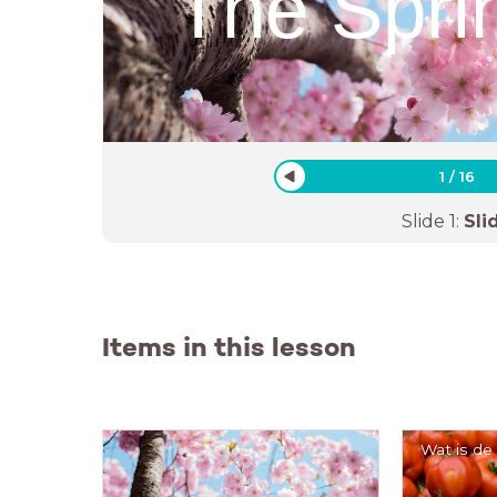
The Spri
1
/
16
Slide
1
:
Sli
Items in this lesson
Wat is d