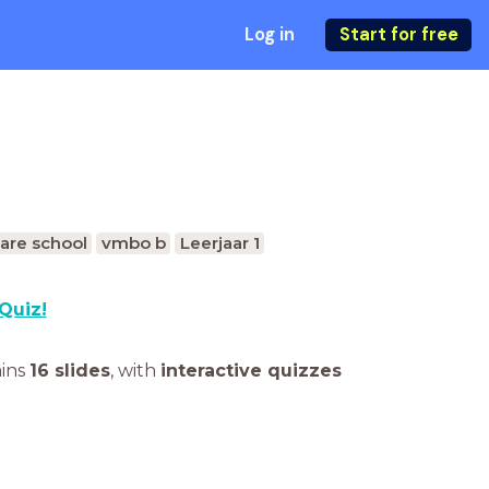
Log in
Start for free
are school
vmbo b
Leerjaar 1
Quiz!
ains
16 slides
,
with
interactive quizzes