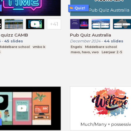
Quiz!
h quizz CAMB
Pub Quiz Australia
4
-
45
slides
December 2024
-
44
slides
iddelbare school
vmbo k
Engels
Middelbare school
3
mavo, havo, vwo
Leerjaar 2-5