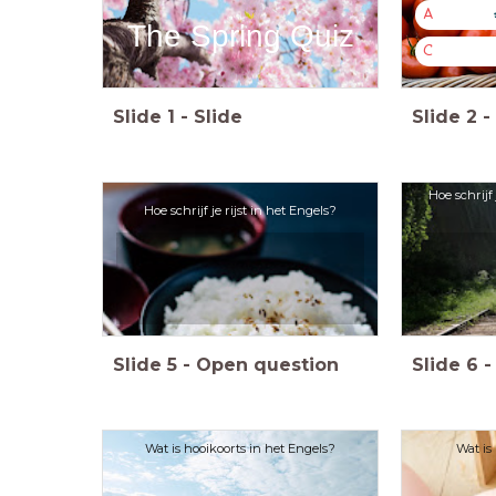
A
The Spring Quiz
C
Slide
1
-
Slide
Slide
2
-
Hoe schrijf
Hoe schrijf je rijst in het Engels?
Slide
5
-
Open question
Slide
6
-
Wat is hooikoorts in het Engels?
Wat is