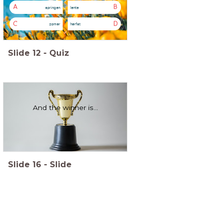
A
B
springen
lente
C
D
zomer
herfst
Slide
12
-
Quiz
And the winner is...
Slide
16
-
Slide