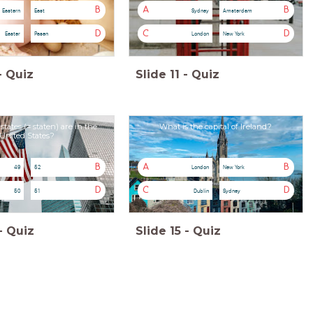
B
A
B
Eastern
East
Sydney
Amsterdam
D
C
D
Easter
Pasen
London
New York
-
Quiz
Slide
11
-
Quiz
ates (= staten) are in the
What is the capital of Ireland?
United States?
B
A
B
49
52
London
New York
D
C
D
50
51
Dublin
Sydney
-
Quiz
Slide
15
-
Quiz