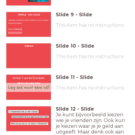
Slide
9
-
Slide
Stelling - wat vind jij
Iedereen moet de vrijheid hebben om zijn eigen
keuzes te maken.
This item has no instructions
Geef je
mening
eens of oneens
Slide
10
-
Slide
Vrijheid
This item has no instructions
Slide
11
-
Slide
Artikel 7 van de Grondwet:
Vrijheid van meningsuiting
This item has no instructions
Slide
12
-
Slide
Je kunt bijvoorbeeld kiezen
wie je vrienden zijn. Ook kun
je kiezen waar je je geld aan
uitgeeft. Maar denk ook aan