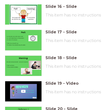
Slide
16
-
Slide
This item has no instructions
Slide
17
-
Slide
Feit
iets dat zo is, dat staat vast
controleerbaar of bewezen
This item has no instructions
waar of onwaar
 Het is nu twaalf uur.
 In deze chocoladereep zit suiker.
Slide
18
-
Slide
Mening
Iets dat iemand vindt - e
ens of oneens.
This item has no instructions
 Het is al laat.
 Chocolade is lekker.
Slide
19
-
Video
This item has no instructions
Slide
20
-
Slide
Oefenen :)