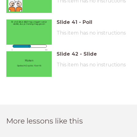
This item has no instructions
Slide
41
-
Poll
Ik vind dat je altijd mag zeggen wat je
denkt, dus je mening mag geven
This item has no instructions
0
100
Slide
42
-
Slide
Maken
This item has no instructions
Opdracht 2 op blz. 15 en 16
More lessons like this