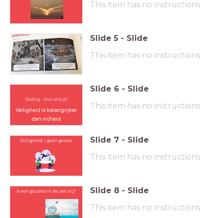
This item has no instructions
Slide
5
-
Slide
This item has no instructions
Slide
6
-
Slide
Stelling - Wat vind jij?
This item has no instructions
Veiligheid is belangrijker
dan vrijheid
Slide
7
-
Slide
Veiligheid = geen gevaar
This item has no instructions
Slide
8
-
Slide
Is een goudvis in de zee vrij?
This item has no instructions