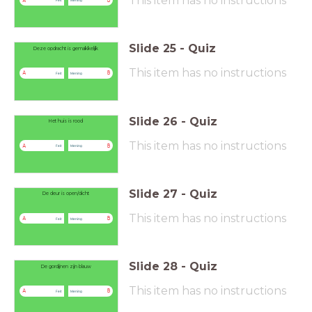
This item has no instructions
A
B
Slide
25
-
Quiz
Deze opdracht is gemakkelijk
This item has no instructions
A
B
Feit
Mening
Slide
26
-
Quiz
Het huis is rood
This item has no instructions
A
B
Feit
Mening
Slide
27
-
Quiz
De deur is open/dicht
This item has no instructions
A
B
Feit
Mening
Slide
28
-
Quiz
De gordijnen zijn blauw
This item has no instructions
A
B
Feit
Mening