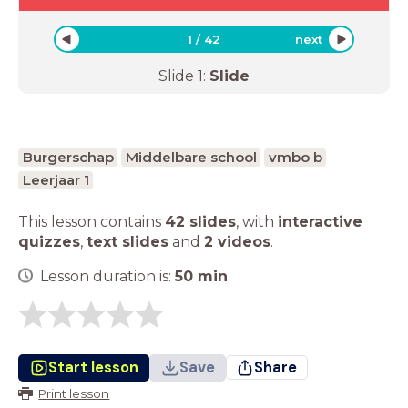
1
/
42
next
Slide
1
:
Slide
Burgerschap
Middelbare school
vmbo b
Leerjaar 1
This lesson contains
42 slides
,
with
interactive
quizzes
,
text slides
and
2 videos
.
Lesson duration is:
50
min
Start lesson
Save
Share
Print lesson