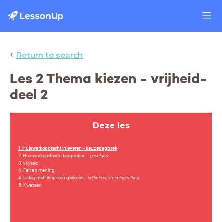
‹
Return to search
Les 2 Thema kiezen - vrijheid-
deel 2
Deze les
1. Huiswerkopdracht inleveren - keuzedagboek
2. Huiswerkopdracht bespreken -
gevolgen
3. Vrijheid
4. Feit en mening
4. Uitleg met filmpje en gesprek -
vrijheid van meningsuiting
5. Kwetsen