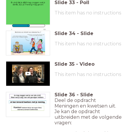
Slide
33
-
Poll
Ik vind dat je altijd mag zeggen wat je
denkt, dus je mening mag geven
This item has no instructions
0
100
Slide
34
-
Slide
This item has no instructions
Slide
35
-
Video
This item has no instructions
Slide
36
-
Slide
Deel de opdracht
Meningen en kwetsen uit.
Je kan de opdracht
uitbreiden met de volgende
vragen: