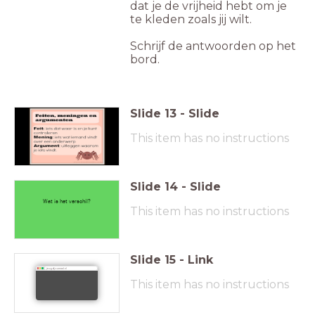
dat je de vrijheid hebt om je
te kleden zoals jij wilt.
Schrijf de antwoorden op het
bord.
Slide
13
-
Slide
This item has no instructions
Slide
14
-
Slide
Wat is het verschil?
This item has no instructions
Slide
15
-
Link
jeugdjournaal.nl
This item has no instructions