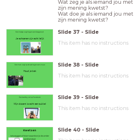
Wat zeg je als iemand jou met
zijn mening kwetst?
Wat doe je als iemand jou met
zijn mening kwetst?
Slide
37
-
Slide
Een meisje zegt tegen een klasgenoot
Je schoenen zijn echt lelijk
This item has no instructions
Slide
38
-
Slide
Een man zegt op straat tegen een vrouw
Houd je bek
This item has no instructions
Slide
39
-
Slide
Een leerling zet op Facebook
Mijn docent is echt een sukkel
This item has no instructions
Slide
40
-
Slide
Kwetsen
Iets zeggen of doen waardoor je de ander
verdriet doet