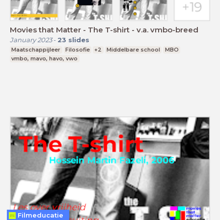
Movies that Matter - The T-shirt - v.a. vmbo-breed
January 2023
-
23
slides
Maatschappijleer
Filosofie
+2
Middelbare school
MBO
vmbo, mavo, havo, vwo
Filmeducatie