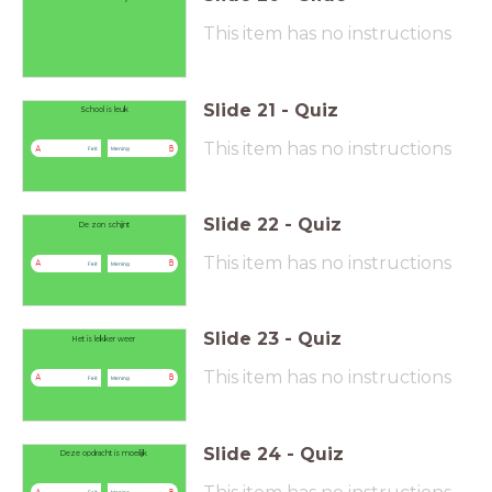
This item has no instructions
Slide
21
-
Quiz
School is leuk
This item has no instructions
A
B
Feit
Mening
Slide
22
-
Quiz
De zon schijnt
This item has no instructions
A
B
Feit
Mening
Slide
23
-
Quiz
Het is lekker weer
This item has no instructions
A
B
Feit
Mening
Slide
24
-
Quiz
Deze opdracht is moeilijk
Feit
Mening