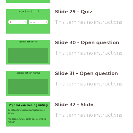
Slide
29
-
Quiz
De gordijnen zijn mooi
This item has no instructions
A
B
Feit
Mening
Slide
30
-
Open question
Bedenk zelf een feit
This item has no instructions
Slide
31
-
Open question
Bedenk zelf een mening
This item has no instructions
Slide
32
-
Slide
Vrijheid van meningsuiting
De
vrijheid
om je eigen
mening
te mogen
geven.
This item has no instructions
Altijd zeggen wat je denkt - je eigen meing
hebben