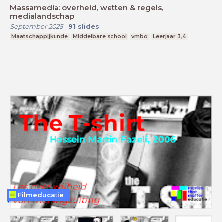
Massamedia: overheid, wetten & regels,
medialandschap
September 2025
-
91
slides
Maatschappijkunde
Middelbare school
vmbo
Leerjaar 3,4
Filmeducatie