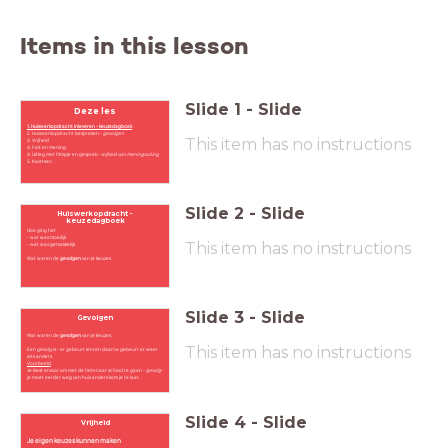
Items in this lesson
Slide
1
-
Slide
Deze les
1. Huiswerkopdracht inleveren - keuzedagboek
2. Huiswerkopdracht bespreken -
gevolgen
This item has no instructions
3. Vrijheid
4. Feit en mening
4. Uitleg met filmpje en gesprek -
vrijheid van meningsuiting
5. Kwetsen
Slide
2
-
Slide
Huiswerkopdracht -
keuzedagboek
Hoe ging het
- wat was moeilijk
This item has no instructions
- wat was gemakkelijk
Wat waren de
gevolgen
van je keuzes
Slide
3
-
Slide
Gevolgen
Wat waren de
gevolgen
van je keuzes.
This item has no instructions
Een gevolg is - er gebeurt iets en daarna gebeurt er weer
iets anders.
Voorbeeld
Je kiest ervoor om met de fiets naar school te gaan -
gevolg
-
je moet eerder weg van huis anders kom je te laat.
Slide
4
-
Slide
Vrijheid
Je eigen keuzes kunnen maken