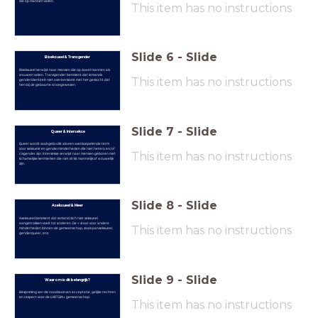
die op mannen vallen.
This item has no instructions
Slide
6
-
Slide
Biseksueel & Transgender
Biseksueel verwijst naar mensen die op zowel mannen als
vrouwen vallen. Transgender betekent dat iemands
This item has no instructions
genderidentiteit niet overeenkomt met het geslacht dat
hen bij de geboorte is toegewezen.
Slide
7
-
Slide
Queer & Intersekse
Queer wordt vaak gebruikt als een overkoepelende term
voor seksuele en genderminderheden die niet hetero en/of
This item has no instructions
cisgender zijn. Intersekse verwijst naar mensen geboren met
lichamelijke kenmerken die niet strikt mannelijk of vrouwelijk
zijn.
Slide
8
-
Slide
Aseksueel & Meer
Aseksueel betekent dat iemand zich niet seksueel
aangetrokken voelt tot anderen. De + staat voor andere
This item has no instructions
minderheden binnen de gemeenschap, zoals panseksueel,
genderqueer, enz.
Slide
9
-
Slide
Waarom is dit belangrijk?
Bespreking van de noodzaak van acceptatie, gelijke rechten
en respect voor de LHBTQIA+ gemeenschap.
This item has no instructions