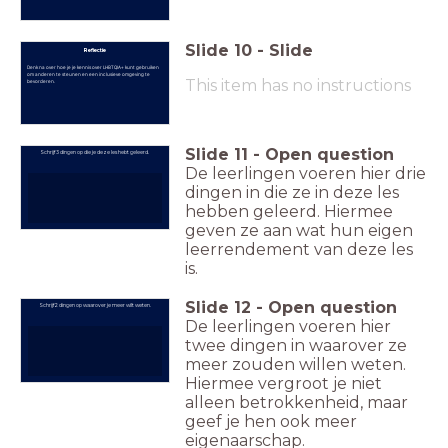
Slide
10
-
Slide
Reflectie
Denk na over hoe je je kennis over LHBTQIA+ kunt gebruiken
om anderen te steunen en een inclusieve omgeving te
This item has no instructions
bevorderen.
Slide
11
-
Open question
Schrijf 3 dingen op die je deze les hebt geleerd.
De leerlingen voeren hier drie
dingen in die ze in deze les
hebben geleerd. Hiermee
geven ze aan wat hun eigen
leerrendement van deze les
is.
Slide
12
-
Open question
Schrijf 2 dingen op waarover je meer wilt weten.
De leerlingen voeren hier
twee dingen in waarover ze
meer zouden willen weten.
Hiermee vergroot je niet
alleen betrokkenheid, maar
geef je hen ook meer
eigenaarschap.