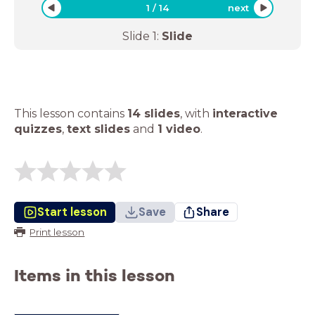
1
/
14
next
Slide
1
:
Slide
This lesson contains
14 slides
,
with
interactive
quizzes
,
text slides
and
1 video
.
Start lesson
Save
Share
Print lesson
Items in this lesson