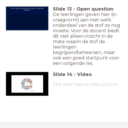
Slide
13
-
Open question
Stel 1 vraag over iets dat je nog niet zo goed hebt
begrepen.
De leerlingen geven hier (in
vraagvorm) aan met welk
onderdeel van de stof ze nog
moeite. Voor de docent biedt
dit niet alleen inzicht in de
mate waarin de stof de
leerlingen
begrijpen/beheersen, maar
ook een goed startpunt voor
een volgende les.
Slide
14
-
Video
This item has no instructions