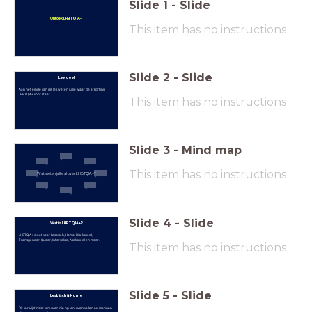
Slide
1
-
Slide
Ontdek LHBTQIA+
This item has no instructions
Slide
2
-
Slide
Leerdoel
Aan het einde van de les weten jullie waar de afkorting
LHBTQIA+ voor staat.
This item has no instructions
Slide
3
-
Mind map
This item has no instructions
Wat weten jullie al over LHBTQIA+?
Slide
4
-
Slide
Wat is LHBTQIA+?
LHBTQIA+ staat voor Lesbisch, Homo, Biseksueel,
Transgender, Queer, Intersekse, Aseksueel en meer.
This item has no instructions
Slide
5
-
Slide
Lesbisch & Homo
Dit verwijst naar vrouwen die op vrouwen vallen en mannen