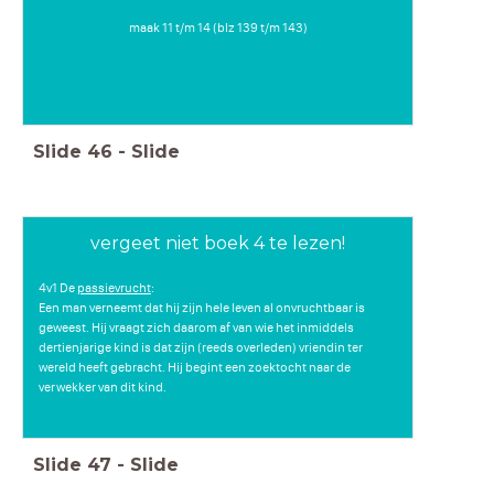
maak 11 t/m 14 (blz 139 t/m 143)
Slide
46
-
Slide
vergeet niet boek 4 te lezen!
4v1 De
passievrucht
:
Een man verneemt dat hij zijn hele leven al onvruchtbaar is
geweest. Hij vraagt zich daarom af van wie het inmiddels
dertienjarige kind is dat zijn (reeds overleden) vriendin ter
wereld heeft gebracht. Hij begint een zoektocht naar de
verwekker van dit kind.
Slide
47
-
Slide