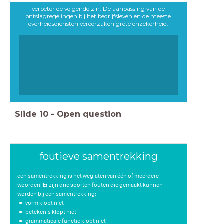
verbeter de volgende zin: De aanpassing van de
ontslagregelingen bij het bedrijfsleven en de meeste
overheidsdiensten veroorzaken grote onzekerheid.
Slide
10
-
Open question
foutieve samentrekking
een samentrekking is het weglaten van één of meerdere
woorden. Er zijn drie soorten fouten die gemaakt kunnen
worden bij een samentrekking:
vorm klopt niet
betekenis klopt niet
grammaticale functie klopt niet