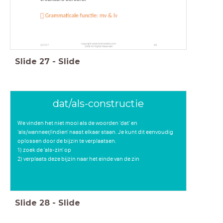
Slide
27
-
Slide
dat/als-constructie
We vinden het niet mooi als de woorden 'dat' en
'als/wanneer/indien' naast elkaar staan. Je kunt dit eenvoudig
oplossen door de bijzin te verplaatsen.
1) zoek de 'als-zin' op
2) verplaats deze bijzin naar het einde van de zin
Slide
28
-
Slide