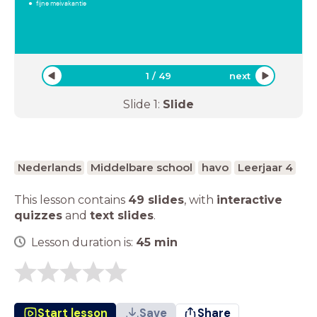
fijne meivakantie
1
/
49
next
Slide
1
:
Slide
Nederlands
Middelbare school
havo
Leerjaar 4
This lesson contains
49 slides
,
with
interactive
quizzes
and
text slides
.
Lesson duration is:
45
min
Start lesson
Save
Share