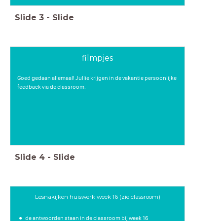
Slide
3
-
Slide
filmpjes
Goed gedaan allemaal! Jullie krijgen in de vakantie persoonlijke
feedback via de classroom.
Slide
4
-
Slide
Lesnakijken huiswerk week 16 (zie classroom)
de antwoorden staan in de classroom bij week 16