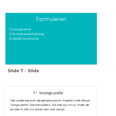
Formuleren
1) incongruentie
2) foutieve samentrekking
3) dat/als-constructie
Slide
7
-
Slide
3.1
Het onderwerp en de persoonsvorm moeten met elkaar
'congrueren' (samenvallen). Als het ow mv is, moet de
pv ook in het mv staan (en vice versa).