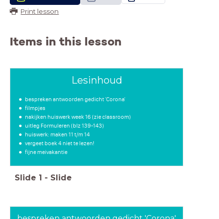
Print lesson
Items in this lesson
Lesinhoud
bespreken antwoorden gedicht 'Corona'
filmpjes
nakijken huiswerk week 16 (zie classroom)
uitleg Formuleren (blz 139-143)
huiswerk: maken 11 t/m 14
vergeet boek 4 niet te lezen!
fijne meivakantie
Slide
1
-
Slide
bespreken antwoorden gedicht 'Corona'