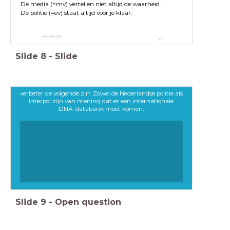
De media (=mv) vertellen niet altijd de waarheid.
De politie (=ev) staat altijd voor je klaar.
Slide
8
-
Slide
verbeter de volgende zin: Zowel de Nederlandse politie als
Interpol zijn van mening dat er een internationale
DNA-databank moet komen.
Slide
9
-
Open question