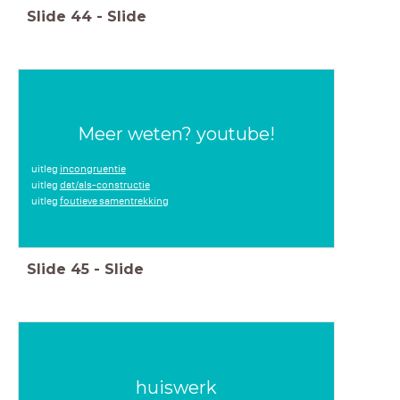
Slide
44
-
Slide
Meer weten? youtube!
uitleg
incongruentie
uitleg
dat/als-constructie
uitleg
foutieve samentrekking
Slide
45
-
Slide
huiswerk