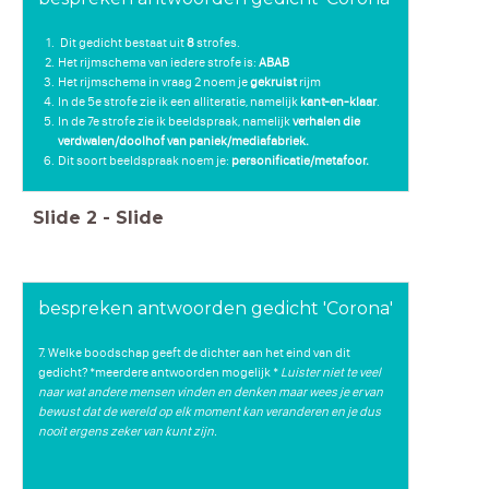
Dit gedicht bestaat uit
8
strofes.
Het rijmschema van iedere strofe is:
ABAB
Het rijmschema in vraag 2 noem je
gekruist
rijm
In de 5e strofe zie ik een alliteratie, namelijk
kant-en-klaar
.
In de 7e strofe zie ik beeldspraak, namelijk
verhalen die
verdwalen/doolhof van paniek/mediafabriek.
Dit soort beeldspraak noem je:
personificatie/metafoor.
Slide
2
-
Slide
bespreken antwoorden gedicht 'Corona'
7. Welke boodschap geeft de dichter aan het eind van dit
gedicht? *meerdere antwoorden mogelijk *
Luister niet te veel
naar wat andere mensen vinden en denken maar wees je ervan
bewust dat de wereld op elk moment kan veranderen en je dus
nooit ergens zeker van kunt zijn.