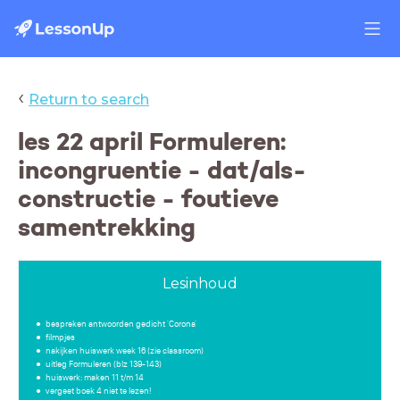
‹
Return to search
les 22 april Formuleren:
incongruentie - dat/als-
constructie - foutieve
samentrekking
Lesinhoud
bespreken antwoorden gedicht 'Corona'
filmpjes
nakijken huiswerk week 16 (zie classroom)
uitleg Formuleren (blz 139-143)
huiswerk: maken 11 t/m 14
vergeet boek 4 niet te lezen!