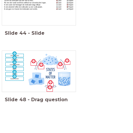
Slide
44
-
Slide
verdampen
smelten
condenseren
rijpen
stollen
sublimeren
Slide
48
-
Drag question