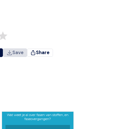
Save
Share
Wat weet je al over fasen van stoffen, en
faseovergangen?