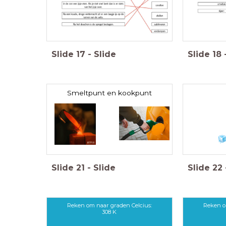
Slide
17
-
Slide
Slide
18
Smeltpunt en kookpunt
Slide
21
-
Slide
Slide
22
Reken om naar graden Celcius:
Reken o
308 K