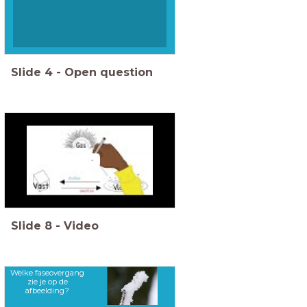
Slide
4
-
Open question
Slide
8
-
Video
Welke faseovergang
zie je op de
afbeelding?