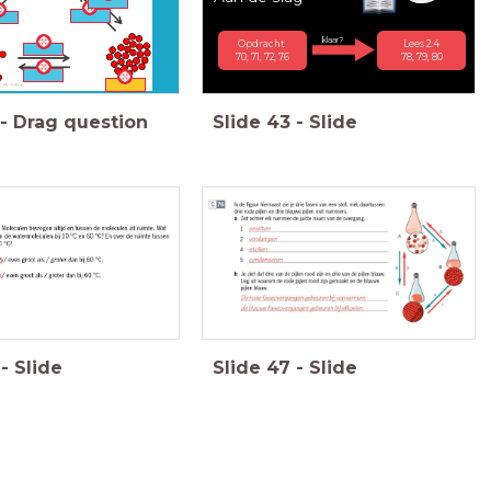
klaar?
Opdracht
Lees 2.4
70, 71, 72, 76
78, 79, 80
-
Drag question
Slide
43
-
Slide
-
Slide
Slide
47
-
Slide