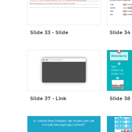
Slide
33
-
Slide
Slide
34
Waterdamp
phet.colorado.edu
door
afkoeling
onder nul
Slide
37
-
Link
Slide
38
In welke fase hebben de moleculen de
Smelten
Subli
minste bewegingsvrijheid?
Stollen
Rij
Condenseren
Verd