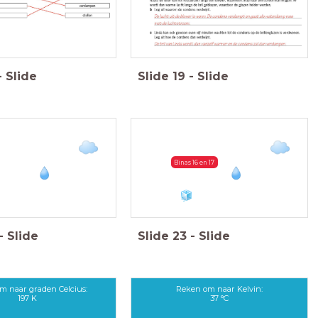
-
Slide
Slide
19
-
Slide
Binas 16 en 17
-
Slide
Slide
23
-
Slide
m naar graden Celcius:
Reken om naar Kelvin:
197 K
37 °C