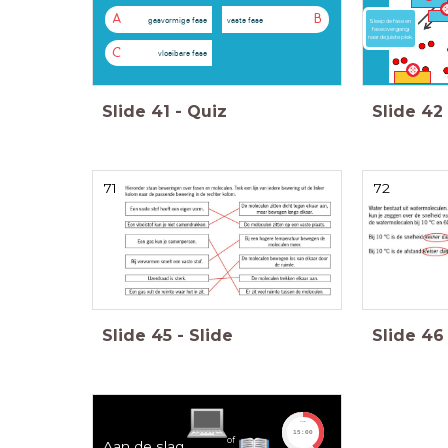
A
B
gasvormige fase
vaste fase
Sleep de fase en
faseovergang
naar de juiste plek.
C
vloeibare fase
Slide
41
-
Quiz
Slide
42
71
72
Slide
45
-
Slide
Slide
46
timer
15:00
of
Aan de slag