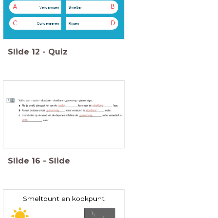
A
B
Verdampen
Smelten
C
D
Condenseren
Rijpen
Slide
12
-
Quiz
Slide
16
-
Slide
Smeltpunt en kookpunt