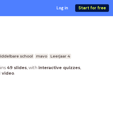
Log in
Start for free
iddelbare school
mavo
Leerjaar 4
ains
49 slides
,
with
interactive quizzes
,
1 video
.