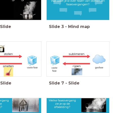
Wat weet je al over fasen van stoffen, en
faseovergangen?
Slide
Slide
3
-
Mind map
stollen
sublimeren
smelten
rijpen
vaste fase
gasfase
vaste
fase
Slide
Slide
7
-
Slide
ergang
Welke faseovergang
de
zie je op de
g?
afbeelding?