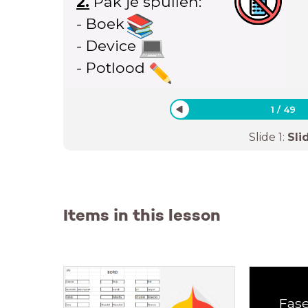
2.
Pak je spullen:
- Boek
- Device
- Potlood
1
/
49
Slide
1
:
Sli
Items in this lesson
Fas