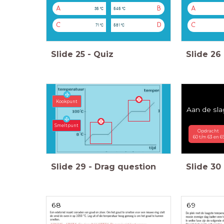
A
B
A
35 °C
545 °C
C
D
C
71 °C
581 °C
Slide
25
-
Quiz
Slide
26
Kookpunt
Aan de sla
Smeltpunt
Opdracht
60 t/m 63 en 6
Slide
29
-
Drag question
Slide
30
68
69