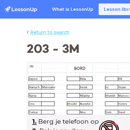
What is LessonUp
Lesson libr
‹
Return to search
203 - 3M
1.
Berg je telefoon
op