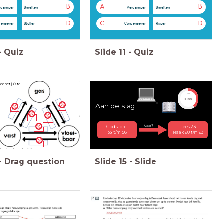
B
A
B
rdampen
Smelten
Verdampen
Smelten
D
C
D
denseren
Stollen
Condenseren
Rijpen
-
Quiz
Slide
11
-
Quiz
ar het juiste
timer
4:00
of
Aan de slag
klaar?
Opdracht
Lees 2.3
53 t/m 56
Maak 60 t/m 63
-
Drag question
Slide
15
-
Slide