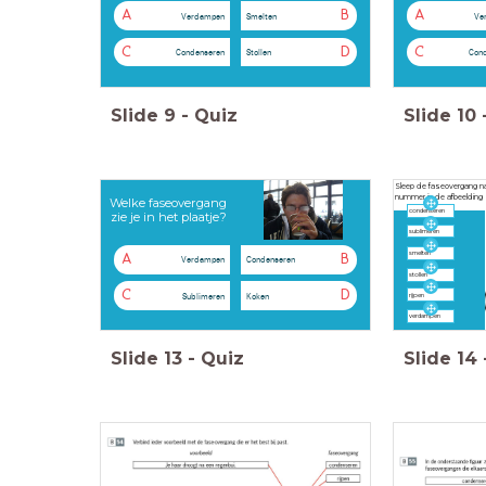
A
B
A
Verdampen
Smelten
Ve
C
D
C
Condenseren
Stollen
Con
Slide
9
-
Quiz
Slide
10
Sleep de faseovergang na
nummer in de afbeelding
Welke faseovergang
condenseren
zie je in het plaatje?
sublimeren
smelten
A
B
Verdampen
Condenseren
stollen
C
D
Sublimeren
Koken
rijpen
verdampen
Slide
13
-
Quiz
Slide
14