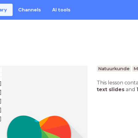
ary
Channels
AI tools
Natuurkunde
M
This lesson cont
text slides
and