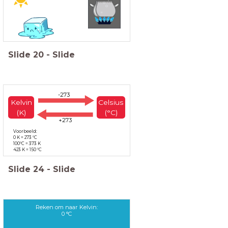
Slide
20
-
Slide
-273
Kelvin
Celsius
(K)
(°C)
+273
Voorbeeld:
0 K = 273 °C
100°C = 373 K
423 K = 150 °C
Slide
24
-
Slide
Reken om naar Kelvin:
0 °C