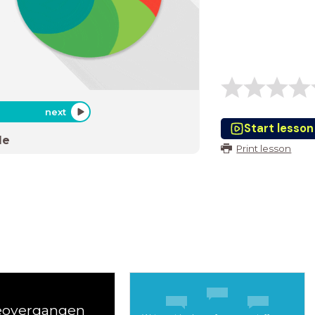
next
Start lesson
de
Print lesson
eovergangen