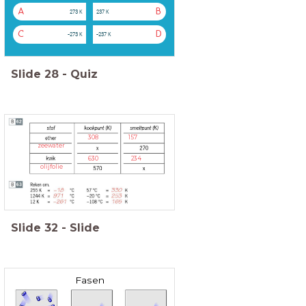
A
B
273 K
237 K
C
D
-273 K
-237 K
Slide
28
-
Quiz
308 157
zeewater
630 234
olijfolie
Slide
32
-
Slide
Fasen