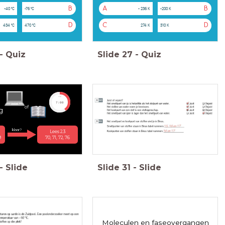
B
A
B
-40 °C
-76 °C
- 236 K
-200 K
D
C
D
434 °C
470 °C
274 K
310 K
-
Quiz
Slide
27
-
Quiz
timer
7:00
of
g
klaar?
Lees 2.3
9
70, 71, 72, 76
-
Slide
Slide
31
-
Slide
Moleculen en faseovergangen