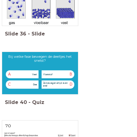
Slide
36
-
Slide
Bij welke fase bewegen de deeltjes het
snelst?
A
B
Vast
Vloeistof
Ze bewegen altijd even
C
D
Gas
snel
Slide
40
-
Quiz
70