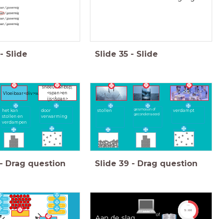
-
Slide
Slide
35
-
Slide
sneeuw&nbsp;
<span>en
Vloeibaar<div>water</div>
ijs</span>
gesmolten of
het kan
door
stollen
verdampt
gecondenseerd
stollen en
verwarming
verdampen
-
Drag question
Slide
39
-
Drag question
meren
gas
pen
vloeistof
timer
5:00
ampen
vaste stof
of
Aan de slag