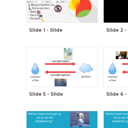
1.
Berg je telefoon
op
2.
Pak je spullen:
- Boek
- Device
- Potlood
Slide
1
-
Slide
Slide
2
-
verdampen
condenseren
gasfase
vloeibar
vloeibar
e fase
e fase
Slide
5
-
Slide
Slide
6
-
Welke fasenovergang
Welke fasenov
zie je op de
zie je op 
afbeelding?
afbeeldin