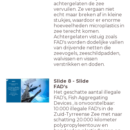
achtergelaten de zee
vervuilen. Ze vergaan niet
echt maar breken af in kleine
stukjes, waardoor er enorme
hoeveelheden microplastics in
zee terecht komen.
Achtergelaten vistuig zoals
FAD's worden dodelijke vallen
van drijvende netten die
zeevogels, zeeschildpadden,
walvissen en vissen
verstrikken en doden.
Slide
8
-
Slide
FAD'S
Fish Aggregating
FAD’s
Devices.
Geschat wordt dat er
nog meer dan 10.000
in de Zuid-Tyrheense
Het geschatte aantal illegale
Zee drijven.
20.000 km
polypropyleen
FAD’s, Fish Aggregating
touw.
Devices , is onvoorstelbaar:
10.000 illegale FAD's in de
Zuid-Tyrreense Zee met naar
schatting 20.000 kilometer
polypropyleentouw en