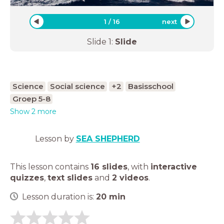
1
/
16
next
Slide
1
:
Slide
Science
Social science
+2
Basisschool
Groep 5-8
Show 2 more
Lesson by
SEA SHEPHERD
This lesson contains
16 slides
,
with
interactive
quizzes
,
text slides
and
2 videos
.
Lesson duration is:
20
min