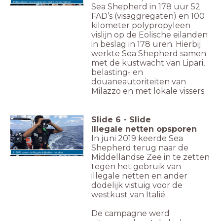
Patrouilleren en verwijderen van FAD's en vislijnen.
Sea Shepherd in 178 uur 52
FAD’s (visaggregaten) en 100
kilometer polypropyleen
vislijn op de Eolische eilanden
in beslag in 178 uren. Hierbij
werkte Sea Shepherd samen
met de kustwacht van Lipari,
belasting- en
douaneautoriteiten van
Milazzo en met lokale vissers.
Slide
6
-
Slide
Illegale netten opsporen
In juni 2019 keerde Sea
Shepherd terug naar de
In 2019 waren de illegale drijfnetten het doel.
Middellandse Zee in te zetten
tegen het gebruik van
illegale netten en ander
dodelijk vistuig voor de
westkust van Italië.
De campagne werd