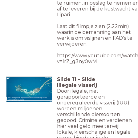
te ruimen, in beslag te nemen e
af te leveren bij de kustwacht v
Lipari.
Laat dit filmpje zien (2.22min)
waarin de bemanning aan het
werk is om vislijnen en FAD's te
verwijderen.
https://www.youtube.com/watch
v=lrZ_g3ny0wM
Slide
11
-
Slide
Illegale visserij
Door ilegale, niet
gerapporteerde en
IUU-visserij doodt miljoenen soorten en bedreigt lokale
ambachtelijke visserij.
ongereguleerde visserij (IUU)
worden miljoenen
verschillende diersoorten
gedood. Criminelen verdienen
hier veel geld mee terwijl
lokale, kleinschalige en legale
vissers hierdoor in de