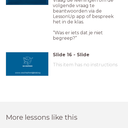
Vraag de leerlingen om de
volgende vraag te
beantwoorden via de
LessonUp app of bespreek
het in de klas.
“Was er iets dat je niet
begreep?”
Slide
16
-
Slide
This item has no instructions
www.seashepherdglobal.org
More lessons like this