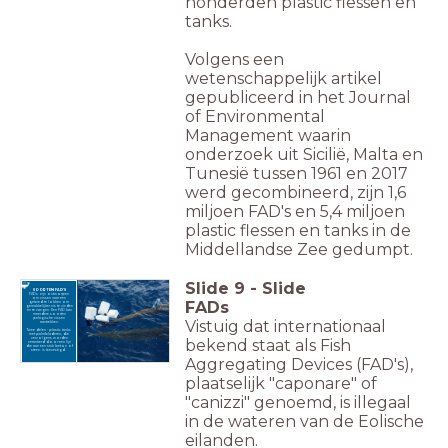
honderden plastic flessen en
tanks.
Volgens een
wetenschappelijk artikel
gepubliceerd in het Journal
of Environmental
Management waarin
onderzoek uit Sicilië, Malta en
Tunesië tussen 1961 en 2017
werd gecombineerd, zijn 1,6
miljoen FAD's en 5,4 miljoen
plastic flessen en tanks in de
Middellandse Zee gedumpt.
Slide
9
-
Slide
SOORTEN FAD'S
FADs zijn ontworpen
om vissen naar een
FADs
gebied te lokken om
gemakkelijker vis te vinden
en te vangen. Een FAD kan
meerdere soorten
pelagische vissen
Vistuig dat internationaal
aantrekken.
Twee delen - plastic tanks
met palmbladeren, die
bekend staat als Fish
vervolgens worden
verankerd door een lijn
die aan een stuk beton of
steen. is bevestigd.
Aggregating Devices (FAD's),
plaatselijk "caponare" of
"canizzi" genoemd, is illegaal
in de wateren van de Eolische
eilanden.