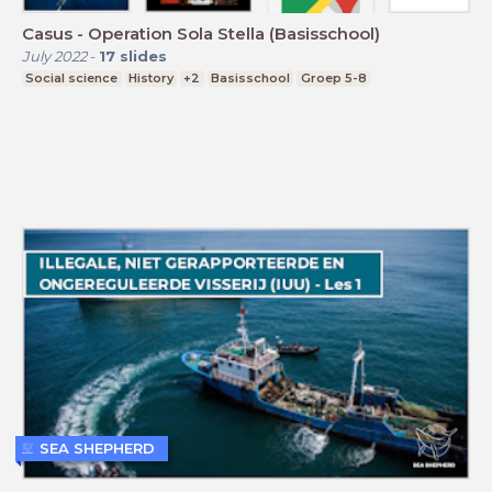
Casus - Operation Sola Stella (Basisschool)
July 2022
-
17
slides
Social science
History
+2
Basisschool
Groep 5-8
SEA SHEPHERD