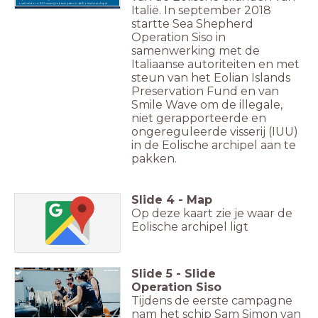
overheid om IUU visserij te bestrijden in de Eolische archipel.
Italië. In september 2018
startte Sea Shepherd
Operation Siso in
samenwerking met de
Italiaanse autoriteiten en met
steun van het Eolian Islands
Preservation Fund en van
Smile Wave om de illegale,
niet gerapporteerde en
ongereguleerde visserij (IUU)
in de Eolische archipel aan te
pakken.
Slide
4
-
Map
Op deze kaart zie je waar de
Eolische archipel ligt
Slide
5
-
Slide
Operation Siso
Tijdens de eerste campagne
nam het schip Sam Simon van