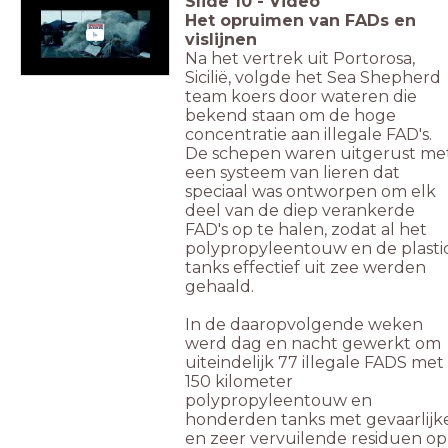
Slide
10
-
Video
Het opruimen van FADs en
vislijnen
Na het vertrek uit Portorosa,
Sicilië, volgde het Sea Shepherd
team koers door wateren die
bekend staan om de hoge
concentratie aan illegale FAD's.
De schepen waren uitgerust me
een systeem van lieren dat
speciaal was ontworpen om elk
deel van de diep verankerde
FAD's op te halen, zodat al het
polypropyleentouw en de plasti
tanks effectief uit zee werden
gehaald.
In de daaropvolgende weken
werd dag en nacht gewerkt om
uiteindelijk 77 illegale FADS met
150 kilometer
polypropyleentouw en
honderden tanks met gevaarlijk
en zeer vervuilende residuen op