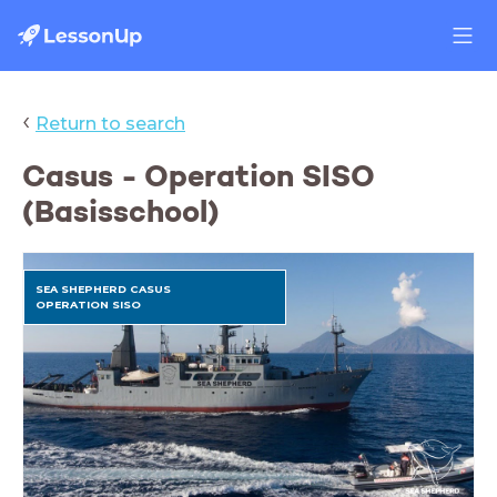
‹
Return to search
Casus - Operation SISO
(Basisschool)
SEA SHEPHERD CASUS
OPERATION SISO