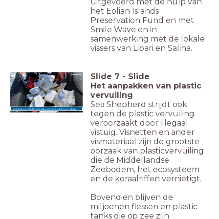
uitgevoerd met de hulp van
het Eolian Islands
Preservation Fund en met
Smile Wave en in
samenwerking met de lokale
vissers van Lipari en Salina.
Slide
7
-
Slide
Het aanpakken van plastic
vervuiling
Sea Shepherd strijdt ook
Aanpak van plasticvervuiling veroorzaakt door vistuig.
tegen de plastic vervuiling
veroorzaakt door illegaal
vistuig. Visnetten en ander
vismateriaal zijn de grootste
oorzaak van plasticvervuiling
die de Middellandse
Zeebodem, het ecosysteem
en de koraalriffen vernietigt.
Bovendien blijven de
miljoenen flessen en plastic
tanks die op zee zijn