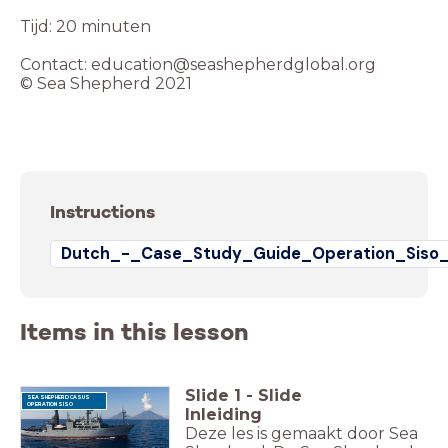
Tijd: 20 minuten
Contact: education@seashepherdglobal.org
© Sea Shepherd 2021
Instructions
Dutch_-_Case_Study_Guide_Operation_Siso_
Items in this lesson
Slide
1
-
Slide
SEA SHEPHERD CASUS
OPERATION SISO
Inleiding
Deze les is gemaakt door Sea