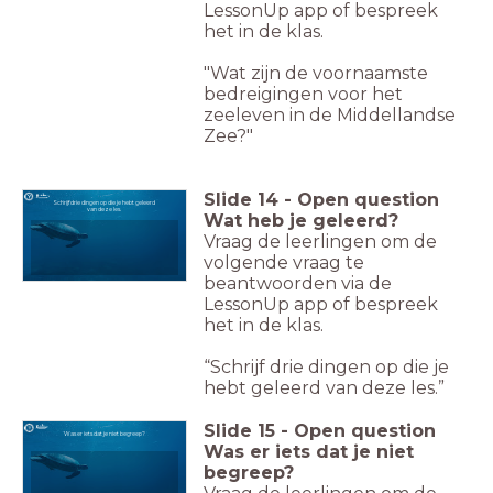
LessonUp app of bespreek
het in de klas.
"Wat zijn de voornaamste
bedreigingen voor het
zeeleven in de Middellandse
Zee?"
Slide
14
-
Open question
Schrijf drie dingen op die je hebt geleerd
van deze les.
Wat heb je geleerd?
Vraag de leerlingen om de
volgende vraag te
beantwoorden via de
LessonUp app of bespreek
het in de klas.
“Schrijf drie dingen op die je
hebt geleerd van deze les.”
Slide
15
-
Open question
Was er iets dat je niet begreep?
Was er iets dat je niet
begreep?