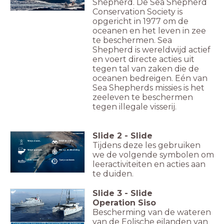
Shepherd. De Sea Shepherd
Conservation Society is
opgericht in 1977 om de
oceanen en het leven in zee
te beschermen. Sea
Shepherd is wereldwijd actief
en voert directe acties uit
tegen tal van zaken die de
oceanen bedreigen. Eén van
Sea Shepherds missies is het
zeeleven te beschermen
tegen illegale visserij.
Slide
2
-
Slide
Wat je al weet...
Bekijk de video
Tijdens deze les gebruiken
Wat je gaat leren...
Klik op de afbeelding
we de volgende symbolen om
Actie vereist!
Test jouw kennis
leeractiviteiten en acties aan
te duiden.
Slide
3
-
Slide
Operation Siso
Bescherming van de wateren
van de Eolische eilanden van
Operation Siso begon in 2018. Samenwerkend met de Italiaanse