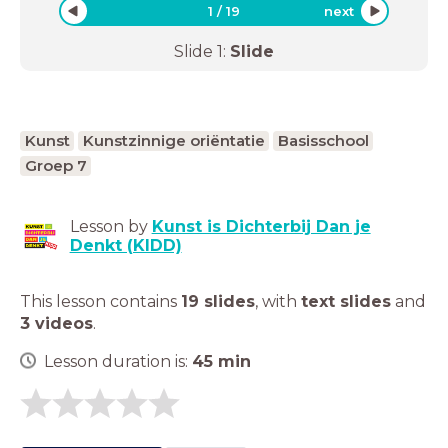
1
/
19
next
Slide
1
:
Slide
Kunst
Kunstzinnige oriëntatie
Basisschool
Groep 7
Lesson by
Kunst is Dichterbij Dan je
Denkt (KIDD)
This lesson contains
19 slides
,
with
text slides
and
3 videos
.
Lesson duration is:
45
min