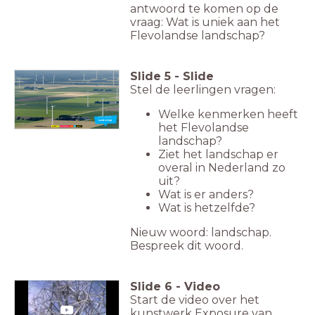
antwoord te komen op de
vraag: Wat is uniek aan het
Flevolandse landschap?
Slide
5
-
Slide
Stel de leerlingen vragen:
Welke kenmerken heeft
Nieuw woord:
Landschap
het Flevolandse
landschap?
Ziet het landschap er
overal in Nederland zo
uit?
Wat is er anders?
Wat is hetzelfde?
Nieuw woord: landschap.
Bespreek dit woord.
Slide
6
-
Video
Start de video over het
kunstwerk Exposure van