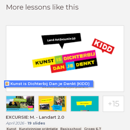
More lessons like this
Kunst is Dichterbij Dan je Denkt (KIDD)
EXCURSIE: M. - Landart 2.0
April 2026
-
19
slides
Kunst
Kunstzinnige oriëntatie
Basisschool
Groep 6,7