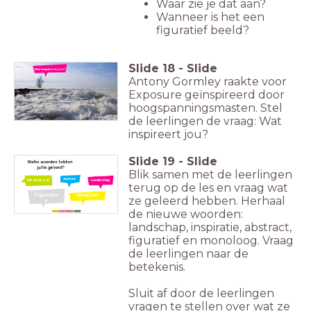
Waar zie je dat aan?
Wanneer is het een
figuratief beeld?
Slide
18
-
Slide
Wat inspireert jou?
Antony Gormley raakte voor
Exposure geïnspireerd door
hoogspanningsmasten. Stel
de leerlingen de vraag: Wat
inspireert jou?
Slide
19
-
Slide
Blik samen met de leerlingen
Abstract
Monoloog
Landschap
terug op de les en vraag wat
Figuratie
Inspirati
ze geleerd hebben. Herhaal
e
f
de nieuwe woorden:
landschap, inspiratie, abstract,
figuratief en monoloog. Vraag
de leerlingen naar de
betekenis.
Sluit af door de leerlingen
vragen te stellen over wat ze