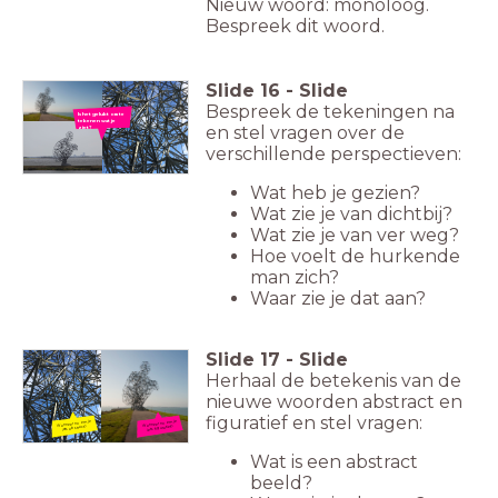
Nieuw woord: monoloog.
Bespreek dit woord.
Slide
16
-
Slide
Bespreek de tekeningen na
Is het gelukt om te
tekenen wat je
en stel vragen over de
ziet?
verschillende perspectieven:
Wat heb je gezien?
Wat zie je van dichtbij?
Wat zie je van ver weg?
Hoe voelt de hurkende
man zich?
Waar zie je dat aan?
Slide
17
-
Slide
Herhaal de betekenis van de
nieuwe woorden abstract en
figuratief en stel vragen:
Wanneer noem je
Wanneer noem je
iets figuratief?
iets abstract?
Wat is een abstract
beeld?