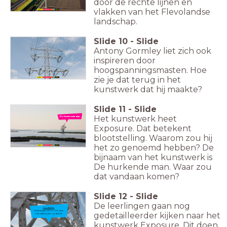
door de rechte lijnen en
vlakken van het Flevolandse
landschap.
Slide
10
-
Slide
Antony Gormley liet zich ook
inspireren door
hoogspanningsmasten. Hoe
zie je dat terug in het
kunstwerk dat hij maakte?
Slide
11
-
Slide
Het kunstwerk heet
De hurkende man
Exposure. Dat betekent
blootstelling. Waarom zou hij
het zo genoemd hebben? De
bijnaam van het kunstwerk is
De hurkende man. Waar zou
dat vandaan komen?
Slide
12
-
Slide
De leerlingen gaan nog
Opdracht
Jullie krijgen 3 foto's te zien
gedetailleerder kijken naar het
met daarbij een opdracht.
kunstwerk Exposure. Dit doen