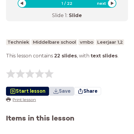
1
/
22
next
Slide
1
:
Slide
Techniek
Middelbare school
vmbo
Leerjaar 1,2
This lesson contains
22 slides
,
with
text slides
.
Start lesson
Save
Share
Print lesson
Items in this lesson