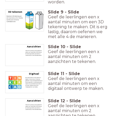
worden.
Slide
9
-
Slide
3D tekenen
Geef de leerlingen een x
Maak een 3D tekening van
een voorwerp. Let er hierbij
op dat jouw ontwerp
aantal minuten om een 3D
ruimtelijk wordt.
tekening te maken. Dit is erg
lastig, daarom oefenen we
met alle 4 de manieren.
Slide
10
-
Slide
Aanzichten
Geef de leerlingen een x
Teken het voorwerp na door gebruikt te
maken van 2 aanzichten. Kies hiervoor
de meeste geschikte aanzichten en
aantal minuten om 2
voorkom dat je 2 keer hetzelfde tekent.
aanzichten te tekenen.
Slide
11
-
Slide
Digitaal
Geef de leerlingen een x
Een snelle manier van 3D tekenen is
digitaal. Hiervoor kun je Tinkercad
gebruiken, maar ook Google SketchUp is
aantal minuten om een
hiervoor geschikt. Je kunt printscreens
maken om verschillende aanzichten in
te leveren. Gebruik hiervoor het
digitaal ontwerp te maken.
'knipprogramma' op je laptop.
Slide
12
-
Slide
Aanzichten
Geef de leerlingen een x
Teken het voorwerp na door gebruikt te
maken van 2 aanzichten. Kies hiervoor
de meeste geschikte aanzichten en
aantal minuten om 2
voorkom dat je 2 keer hetzelfde tekent.
aanzichten te tekenen.