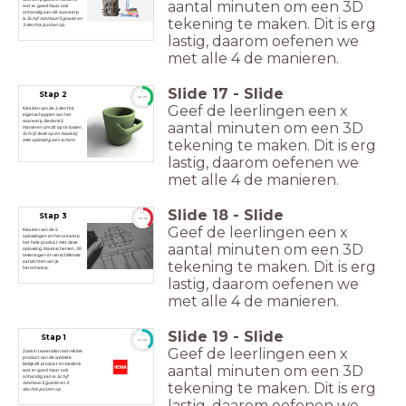
aantal minuten om een 3D
wat er goed maar ook
onhandig aan dit voorwerp
tekening te maken. Dit is erg
is.
Schijf minimaal 3 goede en
3 slechte punten op.
lastig, daarom oefenen we
met alle 4 de manieren.
Slide
17
-
Slide
Stap 2
timer
30:00
Geef de leerlingen een x
Kies één van de 3 slechte
eigenschappen van het
voorwerp. Bedenk 5
aantal minuten om een 3D
manieren om dit op te lossen.
Schrijf deze op en maak bij
tekening te maken. Dit is erg
elke oplossing een schets.
lastig, daarom oefenen we
met alle 4 de manieren.
Slide
18
-
Slide
Stap 3
timer
30:00
Geef de leerlingen een x
Kies één van de 5
oplossingen en herontwerp
het hele product met deze
aantal minuten om een 3D
oplossing. Maak schetsen, 3D
tekeningen en verschillende
tekening te maken. Dit is erg
aanzichten van je
herontwerp.
lastig, daarom oefenen we
met alle 4 de manieren.
Slide
19
-
Slide
Stap 1
timer
15:00
Geef de leerlingen een x
Zoek in tweetallen een HEMA
product van de website.
Bekijk dit product en bedenk
aantal minuten om een 3D
wat er goed maar ook
onhandig aan is.
Schijf
tekening te maken. Dit is erg
minimaal 3 goede en 3
slechte punten op.
lastig, daarom oefenen we