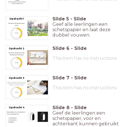
mogelijk.
Maak meerdere schetsen en bekijk
welke jij het beste vindt.
Slide
5
-
Slide
Opdracht 1
Geef alle leerlingen een
Schets in 10 minuten een
park.
schetspapier en laat deze
timer
dubbel vouwen.
8:00
Slide
6
-
Slide
Opdracht 2
Schets in 10 minuten een
kunstwerk in het park
This item has no instructions
timer
8:00
Slide
7
-
Slide
Opdracht 3
Schets in 5 minuten de vormen die in jouw
moodboard het meest naar voren komen.
Minimaal : 4 vormen op je blad!
This item has no instructions
timer
5:00
Slide
8
-
Slide
Opdracht 4
Geef de leerlingen een
We proberen nu 3 manieren
van ontwerpen uit:
schetspapier, voor en
3D tekenen
Aanzichten
achterkant kunnen gebruikt
Digitaal