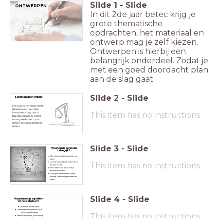
Slide
1
-
Slide
ONTWERPEN
In dit 2de jaar betec krijg je
grote thematische
opdrachten, het materiaal en
ontwerp mag je zelf kiezen.
Ontwerpen is hierbij een
belangrijk onderdeel. Zodat je
met een goed doordacht plan
aan de slag gaat.
Slide
2
-
Slide
Schetsen geeft vrijheid
Een ruwe schets is de eerste
visualisatie van een idee.
This item has no instructions
Een schets is nog niet af.
Daardoor krijg je de ruimte
om nog alle kanten op te
denken en aanpassingen te
maken.
Slide
3
-
Slide
Waarom is schetsen
belangrijk?
Met schetsen zet je gedachtes op
papier.
Je kunt snel duidelijk maken hoe jij
This item has no instructions
iets voor je ziet.
Een schets is de basis voor je
definitieve ontwerp.
Door goed na te denken over je
ontwerp, voorkom je problemen en
fouten.
Slide
4
-
Slide
Waar moet je op letten
bij het schetsen?
Teken met dunnen lijnen.
Teken meerdere lijnen om zo de
juiste vorm te zoeken.
This item has no instructions
Gebruik je gum niet, of zo weinig