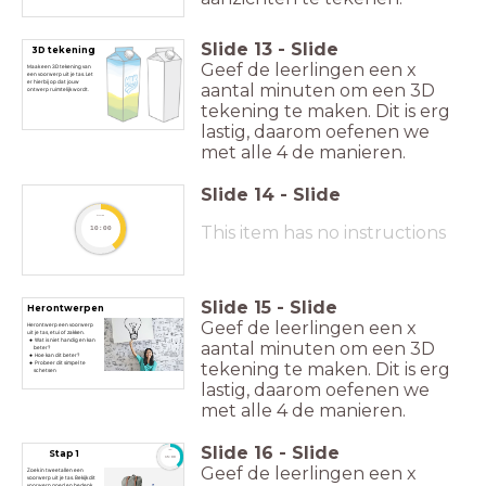
Slide
13
-
Slide
3D tekening
Geef de leerlingen een x
Maak een 3D tekening van
een voorwerp uit je tas. Let
er hierbij op dat jouw
aantal minuten om een 3D
ontwerp ruimtelijk wordt.
tekening te maken. Dit is erg
lastig, daarom oefenen we
met alle 4 de manieren.
Slide
14
-
Slide
timer
This item has no instructions
10:00
Slide
15
-
Slide
Herontwerpen
Geef de leerlingen een x
Herontwerp een voorwerp
uit je tas, etui of zakken.
Wat is niet handig en kan
aantal minuten om een 3D
beter?
Hoe kan dit beter?
tekening te maken. Dit is erg
Probeer dit simpel te
schetsen
lastig, daarom oefenen we
met alle 4 de manieren.
Slide
16
-
Slide
Stap 1
timer
15:00
Geef de leerlingen een x
Zoek in tweetallen een
voorwerp uit je tas. Bekijk dit
voorwerp goed en bedenk