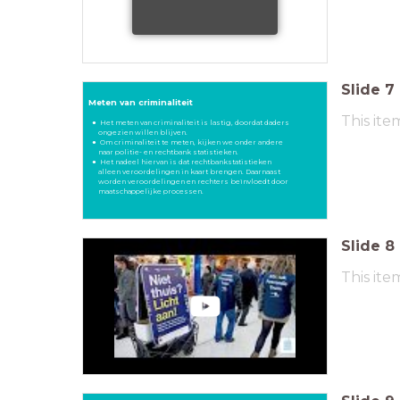
Slide
7
Meten van criminaliteit
This ite
Het meten van criminaliteit is lastig, doordat daders
ongezien willen blijven.
Om criminaliteit te meten, kijken we onder andere
naar politie- en rechtbank statistieken.
Het nadeel hiervan is dat rechtbankstatistieken
alleen veroordelingen in kaart brengen. Daarnaast
worden veroordelingen en rechters beïnvloedt door
maatschappelijke processen.
Slide
8
This ite