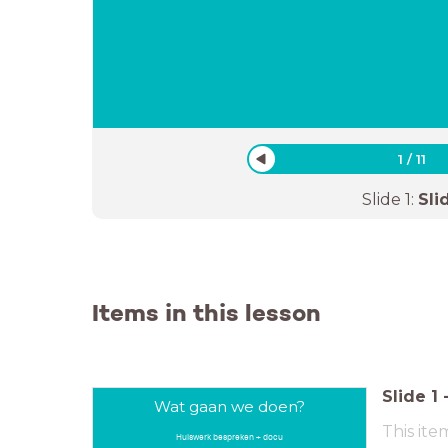
1
/
11
Slide
1
:
Sli
Items in this lesson
Slide
1
Wat gaan we doen?
This ite
Huiswerk bespreken + docu