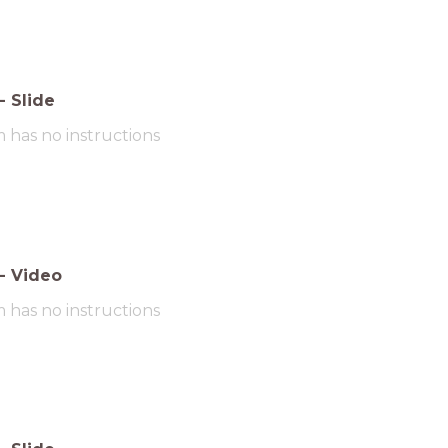
-
Slide
m has no instructions
-
Video
m has no instructions