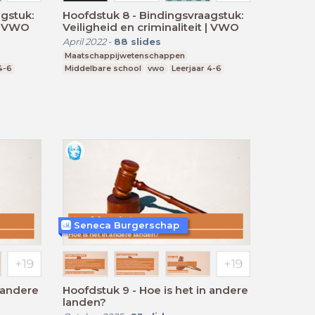
gstuk:
Hoofdstuk 8 - Bindingsvraagstuk:
 | VWO
Veiligheid en criminaliteit | VWO
April 2022
-
88
slides
Maatschappijwetenschappen
4-6
Middelbare school
vwo
Leerjaar 4-6
Seneca Burgerschap
n andere
Hoofdstuk 9 - Hoe is het in andere
landen?