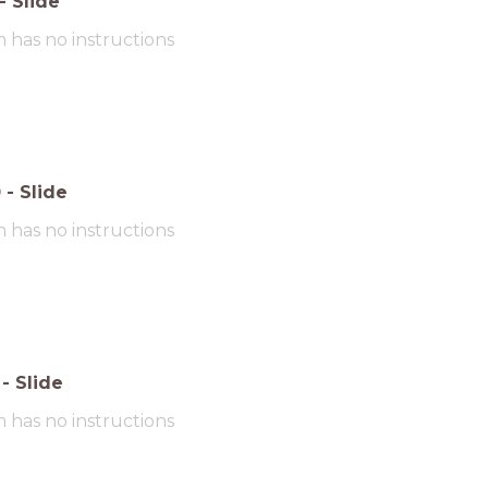
-
Slide
m has no instructions
0
-
Slide
m has no instructions
-
Slide
m has no instructions