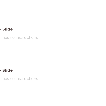
-
Slide
m has no instructions
-
Slide
m has no instructions