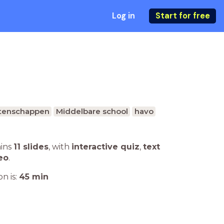
Log in
Start for free
tenschappen
Middelbare school
havo
ains
11 slides
,
with
interactive quiz
,
text
eo
.
n is:
45
min