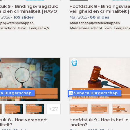
uk 9 - Bindingsvraagstuk:
Hoofdstuk 8 - Bindingsvraa
eid en criminaliteit | HAVO
Veiligheid en criminaliteit
 2026
-
105
slides
May 2022
-
88
slides
ppijwetenschappen
Maatschappijwetenschappen
re school
havo
Leerjaar 4,5
Middelbare school
vwo
Leerjaar 
a Burgerschap
Seneca Burgerschap
uk 8 - Hoe verandert
Hoofdstuk 9 - Hoe is het i
iteit?
landen?