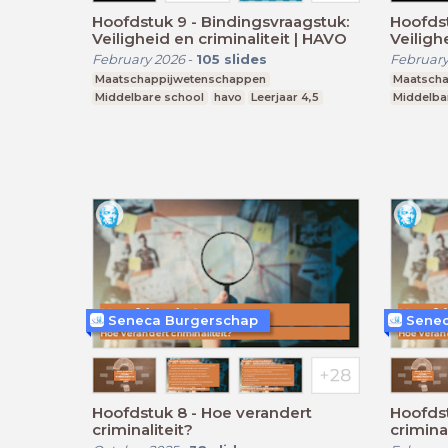
Hoofdstuk 9 - Bindingsvraagstuk:
Hoofdst
Veiligheid en criminaliteit | HAVO
Veiligh
February 2026
-
105
slides
February
Maatschappijwetenschappen
Maatscha
Middelbare school
havo
Leerjaar 4,5
Middelba
Seneca Burgerschap
Senec
Hoofdstuk 8 - Hoe verandert
Hoofdst
criminaliteit?
criminal