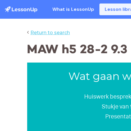
What is LessonUp
Lesson libr
‹
Return to search
MAW h5 28-2 9.3
Wat gaan w
Huiswerk besprek
Stukje van
Presentat