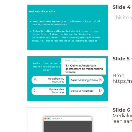
Slide
4
Rol van de media
This ite
Mediaframing hypothese
: mediamakers kiezen altijd
voor een bepaalde invalshoek
Selectiviteitshypothese
: het idee dat mensen graag
nieuws lezen of kijken dat hun mening bevestigt
(selectieve keuze) en uit berichten datgene oppikken dat
aansluit bij hun referentiekader (selectieve perceptie)
Slide
5
Welke rol zou de media
Welke rol zou de media kunnen spelen in deze casus?
kunnen spelen in deze
casus?
Bron:
Mediaframing
A
B
Selectiviteitshypothese
https://
hypothese
Opinieleiders
C
D
Cultivatiehypothese
hypothese
Slide
6
Medialo
www.vpro.nl
'een aans