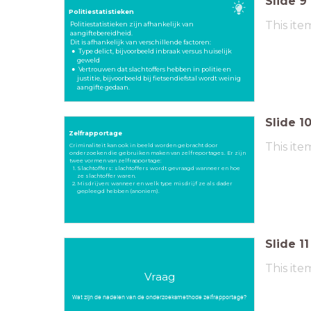
Slide
9
Politiestatistieken
This ite
Politiestatistieken zijn afhankelijk van
aangiftebereidheid.
Dit is afhankelijk van verschillende factoren:
Type delict, bijvoorbeeld inbraak versus huiselijk
geweld
Vertrouwen dat slachtoffers hebben in politie en
justitie, bijvoorbeeld bij fietsendiefstal wordt weinig
aangifte gedaan.
Slide
1
Zelfrapportage
This ite
Criminaliteit kan ook in beeld worden gebracht door
onderzoeken die gebruiken maken van zelfreportages. Er zijn
twee vormen van zelfrapportage:
Slachtoffers: slachtoffers wordt gevraagd wanneer en hoe
ze slachtoffer waren.
Misdrijven: wanneer en welk type misdrijf ze als dader
gepleegd hebben (anoniem).
Slide
11
This ite
Vraag
Wat zijn de nadelen van de onderzoeksmethode zelfrapportage?