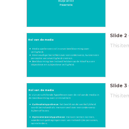
Stukje van 9.3
Presentatie
Slide
2
Rol van de media
This ite
Media spelen een rol in onze beeldvorming over
veiligheid.
Meervoudige berichten over een onderwerp, kunnen een
perceptie van onveiligheid creëren.
Beeldvorming kan invloed hebben op de kloof tussen
objectieve en subjectieve veiligheid.
Slide
3
Rol van de media
This ite
Er zijn verschillende hypothesen over de rol van de media in
de beeldvorming over criminaliteit:
Cultivatiehypothese
: het beeld van de werkelijkheid
wordt beïnvloedt als mensen veel over een onderwerp
kijken of lezen.
Opinieleidershypothese
: mensen nemen normen,
waarden en gedragingen over van invloedrijke personen,
opinieleiders.