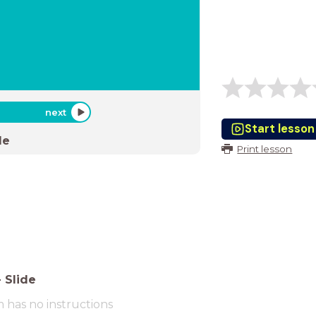
next
Start lesson
de
Print lesson
-
Slide
m has no instructions