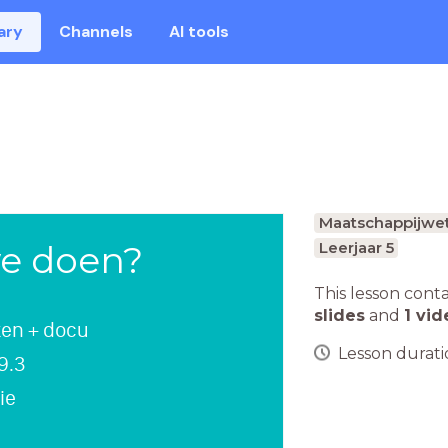
ary
Channels
AI tools
Maatschappijwe
e doen?
Leerjaar 5
This lesson cont
slides
and
1 vid
en + docu
Lesson duratio
 9.3
ie