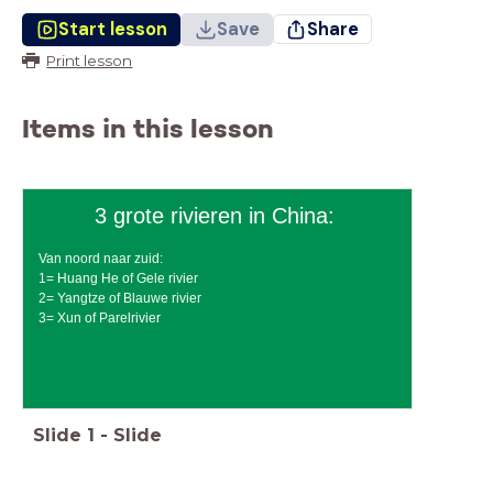
Start lesson
Save
Share
Print lesson
Items in this lesson
3 grote rivieren in China:
Van noord naar zuid:
1= Huang He of Gele rivier
2= Yangtze of Blauwe rivier
3= Xun of Parelrivier
Slide
1
-
Slide