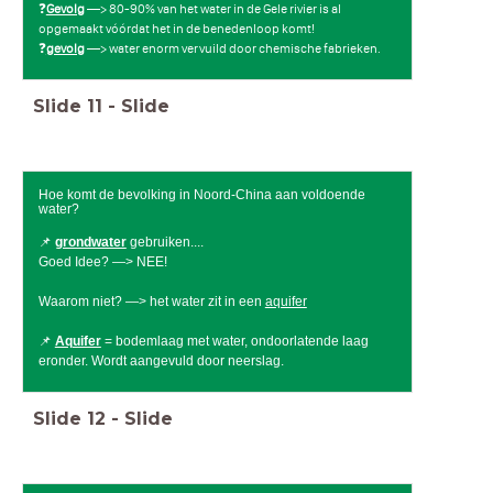
❓
Gevolg
—> 80-90% van het water in de Gele rivier is al
opgemaakt vóórdat het in de benedenloop komt!
❓
gevolg
—> water enorm vervuild door chemische fabrieken.
Slide
11
-
Slide
Hoe komt de bevolking in Noord-China aan voldoende
water?
📌
grondwater
gebruiken....
Goed Idee? —> NEE!
Waarom niet? —> het water zit in een
aquifer
📌
Aquifer
= bodemlaag met water, ondoorlatende laag
eronder. Wordt aangevuld door neerslag.
Slide
12
-
Slide