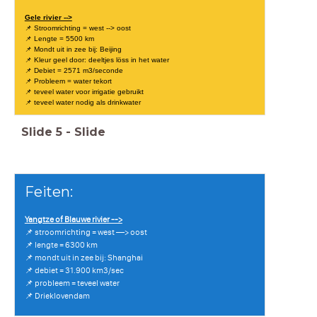
Gele rivier -->
📌 Stroomrichting = west --> oost
📌 Lengte = 5500 km
📌 Mondt uit in zee bij: Beijing
📌 Kleur geel door: deeltjes löss in het water
📌 Debiet = 2571 m3/seconde
📌 Probleem = water tekort
📌 teveel water voor irrigatie gebruikt
📌 teveel water nodig als drinkwater
Slide
5
-
Slide
Feiten:
Yangtze of Blauwe rivier -->
📌 stroomrichting = west —> oost
📌 lengte = 6300 km
📌 mondt uit in zee bij: Shanghai
📌 debiet = 31.900 km3/sec
📌 probleem = teveel water
📌 Drieklovendam