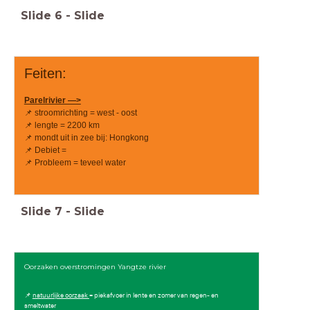
Slide
6
-
Slide
Feiten:
Parelrivier —>
📌 stroomrichting = west - oost
📌 lengte = 2200 km
📌 mondt uit in zee bij: Hongkong
📌 Debiet =
📌 Probleem = teveel water
Slide
7
-
Slide
Oorzaken overstromingen Yangtze rivier
📌
natuurlijke oorzaak
= piekafvoer in lente en zomer van regen- en
smeltwater