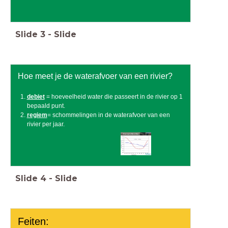
Slide
3
-
Slide
Hoe meet je de waterafvoer van een rivier?
debiet
= hoeveelheid water die passeert in de rivier op 1
bepaald punt.
regiem
= schommelingen in de waterafvoer van een
rivier per jaar.
Slide
4
-
Slide
Feiten: