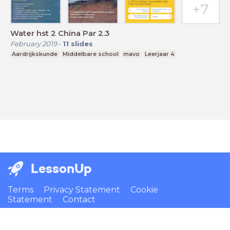
Water hst 2 China Par 2.3
February 2019
-
11
slides
Aardrijkskunde
Middelbare school
mavo
Leerjaar 4
LessonUp
Terms
Privacy Statement
Cookie
Statement
Contact
English