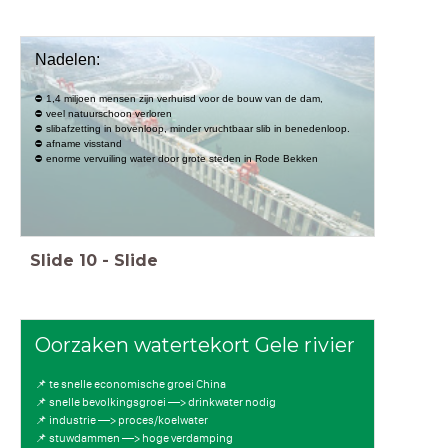
Nadelen:
⛔️ 1,4 miljoen mensen zijn verhuisd voor de bouw van de dam,
⛔️ veel natuurschoon verloren
⛔️ slibafzetting in bovenloop, minder vruchtbaar slib in benedenloop.
⛔️ afname visstand
⛔️ enorme vervuiling water door grote steden in Rode Bekken
Slide
10
-
Slide
Oorzaken watertekort Gele rivier
📌 te snelle economische groei China
📌 snelle bevolkingsgroei —> drinkwater nodig
📌 industrie —> proces/koelwater
📌 stuwdammen —> hoge verdamping