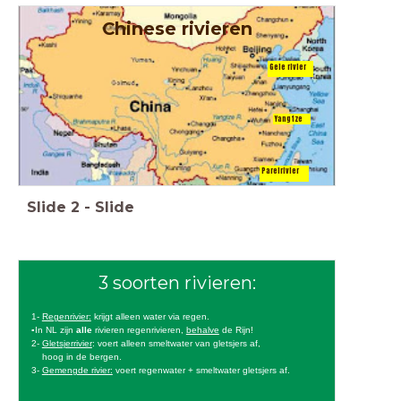
Chinese rivieren
Gele rivier
Yangtze
Parelrivier
Slide
2
-
Slide
3 soorten rivieren:
1-
Regenrivier:
krijgt alleen water via regen.
▪️In NL zijn
alle
rivieren regenrivieren,
behalve
de Rijn!
2-
Gletsjerrivier
: voert alleen smeltwater van gletsjers af,
hoog in de bergen.
3-
G
emengde rivier:
voert regenwater + smeltwater gletsjers af.