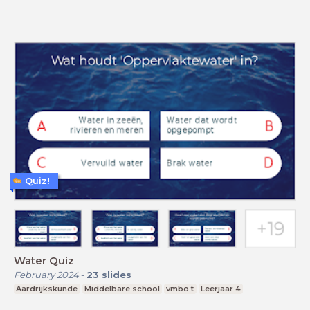
Quiz!
Water Quiz
February 2024
-
23
slides
Aardrijkskunde
Middelbare school
vmbo t
Leerjaar 4