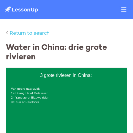
‹
Return to search
Water in China: drie grote
rivieren
3 grote rivieren in China:
Van noord naar zuid:
1= Huang He of Gele rivier
2= Yangtze of Blauwe rivier
3= Xun of Parelrivier