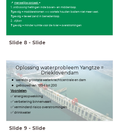
📌
menselijke oorzaak
=
1.
ontbossing
hellingen inde boven- en middenloop.
❓gevolg = modderstromen —> wortels houden bodem niet meer vast.
❓gevolg = teveel zand in benedenloop.
2 .
dijken
❓ gevolg = minder ruimte voor de rivier = overstromingen
Slide
8
-
Slide
Oplossing waterprobleem Yangtze =
Drieklovendam
werelds grootste waterkrachtcentrale en dam
gebouwd van 1994 tot 200
Voordelen
:
✅ energieopwekking
✅ verbetering binnenvaart
✅ verminderd risico overstromingen
✅ drinkwater
Slide
9
-
Slide