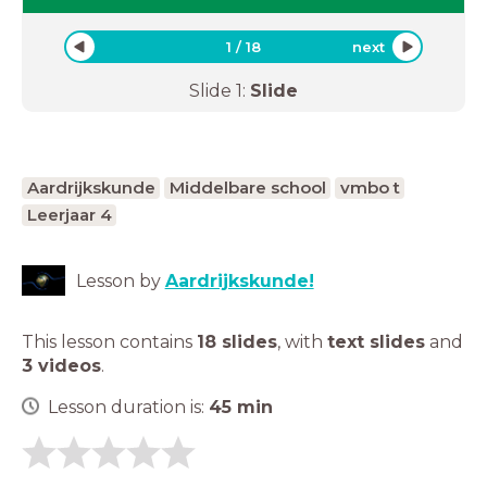
1
/
18
next
Slide
1
:
Slide
Aardrijkskunde
Middelbare school
vmbo t
Leerjaar 4
Lesson by
Aardrijkskunde!
This lesson contains
18 slides
,
with
text slides
and
3 videos
.
Lesson duration is:
45
min