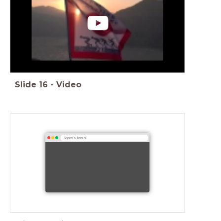
Slide
16
-
Video
3opreis.bnn.nl