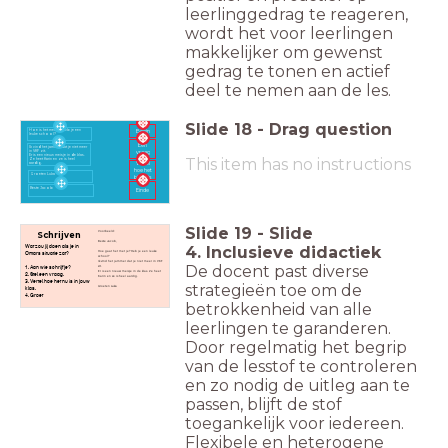
leerlinggedrag te reageren,
wordt het voor leerlingen
makkelijker om gewenst
gedrag te tonen en actief
deel te nemen aan de les.
Slide
18
-
Drag question
Begin
Hoe is het met je? Heb je een
leuke school?
Een
Ik vind het jammer dat je niet meer
in VKF zit.
vraag
Er is een nieuw meisje in de klas.
This item has no instructions
Ze heet Karin en ze is heel
Vertel
aardig.
hoe het
Groeten Luka
bij jou is
Beste Jacob
Einde
Slide
19
-
Slide
Voorbeeld:
Schrijven
Beste Jacob,
Wat zou jij doen als je in
4. Inclusieve didactiek
Hoe gaat het met je? Heb je een leuke
Omars situatie zat?
school?
Ik vind het jammer dat je niet meer in VKF
De docent past diverse
1. Aan wie schrijf je?
zit.
Er is een nieuw meisje in de klas. Ze heet
2. Stel een vraag.
Karin en ze is heel aardig.
3. Vertel hoe het nu is in jouw
strategieën toe om de
Groeten Luka
klas.
4. Groet
betrokkenheid van alle
leerlingen te garanderen.
Door regelmatig het begrip
van de lesstof te controleren
en zo nodig de uitleg aan te
passen, blijft de stof
toegankelijk voor iedereen.
Flexibele en heterogene