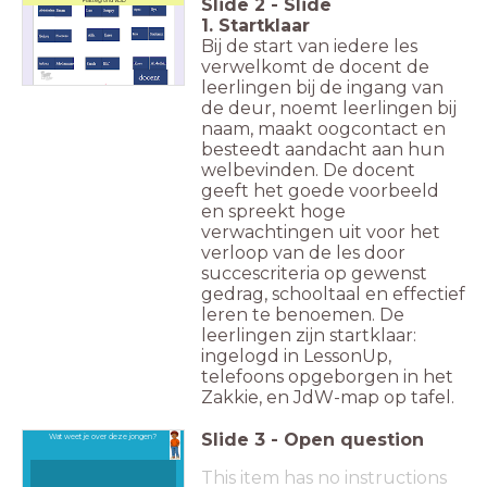
Slide
2
-
Slide
1. Startklaar
Bij de start van iedere les
verwelkomt de docent de
leerlingen bij de ingang van
de deur, noemt leerlingen bij
naam, maakt oogcontact en
besteedt aandacht aan hun
welbevinden. De docent
geeft het goede voorbeeld
en spreekt hoge
verwachtingen uit voor het
verloop van de les door
succescriteria op gewenst
gedrag, schooltaal en effectief
leren te benoemen. De
leerlingen zijn startklaar:
ingelogd in LessonUp,
telefoons opgeborgen in het
Zakkie, en JdW-map op tafel.
Slide
3
-
Open question
Wat weet je over deze jongen?
This item has no instructions