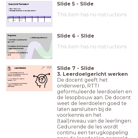
Slide
5
-
Slide
Overzicht Periode #
Boek: Omar & Luka
Benodigde lesmaterialen: je map, laptop, oefenen.nl
This item has no instructions
Week 1
Week 2
Week 3
Week 4
Week 5
Week 6
Week 7
boek Omar en
boek Omar & Luka
boek Omar & Luka
Luka
H6 en H7
H 8 en H9
H4 en 5
Slide
6
-
Slide
Programma
+. Zelfstandig oefenen.nl
1. Herhalen woordenschat
les 1 t/m 7.
This item has no instructions
2. Hoofdstuk 8 en 9. lezen en
vragen beantwoorden
3. spreken over hoofdstuk 8
en 9.
Slide
7
-
Slide
Leerdoelen
3. Leerdoelgericht werken
1. Ik ken de woorden: de titel, de
schrijver, de hoofdpersoon, de tekst, het
hoofdstuk en de bladzijde.
De docent geeft het
2. Ik kan vertellen wat ik weet van
hoofdstuk 1 t/m 7.
onderwerp, RTTI
3. Ik kan mondeling en op de computer
vragen over hoofdstuk 8 en 9
beantwoorden.
geformuleerde leerdoelen en
de lesopbouw aan. De docent
weet de leerdoelen goed te
laten aansluiten bij de
voorkennis en het
(taal)niveau van de leerlingen.
Gedurende de les wordt
continu een terugkoppeling