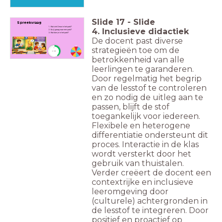
Slide
17
-
Slide
Spreekvraag
1. Wat ziet Omar in het park?
4. Inclusieve didactiek
2. Ga jij graag naar een park?
3. Wat doe je in het park?
De docent past diverse
strategieën toe om de
timer
2:00
betrokkenheid van alle
leerlingen te garanderen.
Door regelmatig het begrip
van de lesstof te controleren
en zo nodig de uitleg aan te
passen, blijft de stof
toegankelijk voor iedereen.
Flexibele en heterogene
differentiatie ondersteunt dit
proces. Interactie in de klas
wordt versterkt door het
gebruik van thuistalen.
Verder creëert de docent een
contextrijke en inclusieve
leeromgeving door
(culturele) achtergronden in
de lesstof te integreren. Door
positief en proactief op