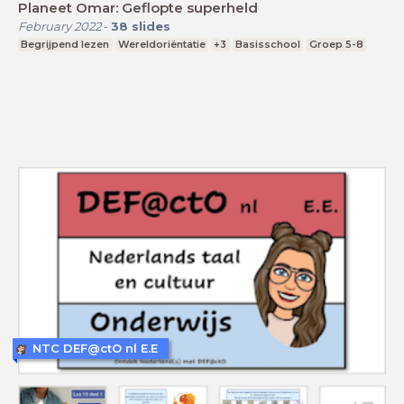
Planeet Omar: Geflopte superheld
February 2022
-
38
slides
Begrijpend lezen
Wereldoriëntatie
+3
Basisschool
Groep 5-8
NTC DEF@ctO nl E.E