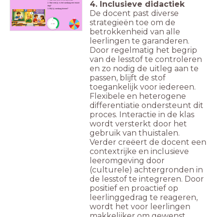
4. Inclusieve didactiek
2. Wat vind jij: is het vandaag een mooie
dag?
3. Blijf jij vandaag binnen?
De docent past diverse
strategieën toe om de
timer
2:00
betrokkenheid van alle
leerlingen te garanderen.
Door regelmatig het begrip
van de lesstof te controleren
en zo nodig de uitleg aan te
passen, blijft de stof
toegankelijk voor iedereen.
Flexibele en heterogene
differentiatie ondersteunt dit
proces. Interactie in de klas
wordt versterkt door het
gebruik van thuistalen.
Verder creëert de docent een
contextrijke en inclusieve
leeromgeving door
(culturele) achtergronden in
de lesstof te integreren. Door
positief en proactief op
leerlinggedrag te reageren,
wordt het voor leerlingen
makkelijker om gewenst