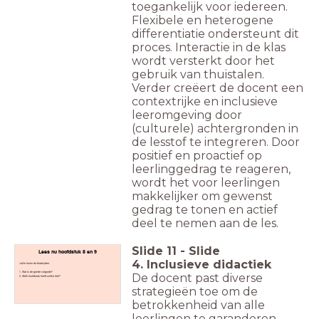
toegankelijk voor iedereen.
Flexibele en heterogene
differentiatie ondersteunt dit
proces. Interactie in de klas
wordt versterkt door het
gebruik van thuistalen.
Verder creëert de docent een
contextrijke en inclusieve
leeromgeving door
(culturele) achtergronden in
de lesstof te integreren. Door
positief en proactief op
leerlinggedrag te reageren,
wordt het voor leerlingen
makkelijker om gewenst
gedrag te tonen en actief
deel te nemen aan de les.
Slide
11
-
Slide
Lees nu hoofdstuk 8 en 9
4. Inclusieve didactiek
Jullie lezen de bladzijden.
1. Wat is de goede volgorde?
De docent past diverse
2. Welk hoofdstuk heeft welke titel?
strategieën toe om de
betrokkenheid van alle
leerlingen te garanderen.