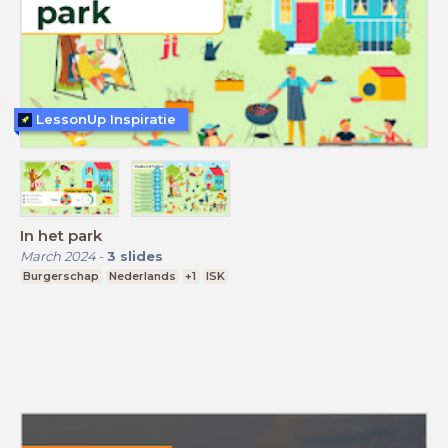
LessonUp Inspiratie
In het park
March 2024
-
3
slides
Burgerschap
Nederlands
+1
ISK