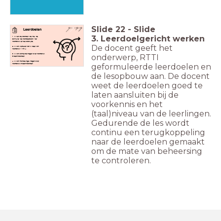
Slide
22
-
Slide
Leerdoelen
3. Leerdoelgericht werken
1. Ik ken de woorden: de titel, de
schrijver, de hoofdpersoon, het
hoofdstuk en de bladzijde.
De docent geeft het
2. Ik kan vertellen wat ik weet van
hoofdstuk 1 t/m 4.
onderwerp, RTTI
3. Ik kan computervragen over hoofdstuk
5 beantwoorden.
4. Ik kan mondelinge vragen over
geformuleerde leerdoelen en
hoofdstuk 5 beantwoorden.
de lesopbouw aan. De docent
weet de leerdoelen goed te
laten aansluiten bij de
voorkennis en het
(taal)niveau van de leerlingen.
Gedurende de les wordt
continu een terugkoppeling
naar de leerdoelen gemaakt
om de mate van beheersing
te controleren.