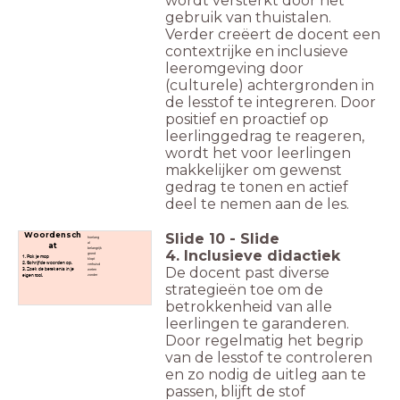
wordt versterkt door het
gebruik van thuistalen.
Verder creëert de docent een
contextrijke en inclusieve
leeromgeving door
(culturele) achtergronden in
de lesstof te integreren. Door
positief en proactief op
leerlinggedrag te reageren,
wordt het voor leerlingen
makkelijker om gewenst
gedrag te tonen en actief
deel te nemen aan de les.
Slide
10
-
Slide
Woordensch
hoelang
al
at
belangrijk
4. Inclusieve didactiek
grond
1. Pak je map
klopt
2. Schrijf de woorden op.
verhuisd
De docent past diverse
3. Zoek de betekenis in je
weten
eigen taal.
zonder
strategieën toe om de
betrokkenheid van alle
leerlingen te garanderen.
Door regelmatig het begrip
van de lesstof te controleren
en zo nodig de uitleg aan te
passen, blijft de stof