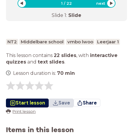
1
/
22
next
Slide
1
:
Slide
NT2
Middelbare school
vmbo lwoo
Leerjaar 1
This lesson contains
22 slides
,
with
interactive
quizzes
and
text slides
.
Lesson duration is:
70
min
Start lesson
Save
Share
Print lesson
Items in this lesson