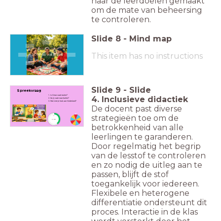
naar de leerdoelen gemaakt
om de mate van beheersing
te controleren.
Slide
8
-
Mind map
This item has no instructions
Schrijf op wat je ziet
Slide
9
-
Slide
Spreekvraag
1. Is Omar vaak buiten?
4. Inclusieve didactiek
2. Ga jij vaak naar buiten?
3. Wat vind je leuk aan Nederland?
De docent past diverse
strategieën toe om de
timer
2:00
betrokkenheid van alle
leerlingen te garanderen.
Door regelmatig het begrip
van de lesstof te controleren
en zo nodig de uitleg aan te
passen, blijft de stof
toegankelijk voor iedereen.
Flexibele en heterogene
differentiatie ondersteunt dit
proces. Interactie in de klas