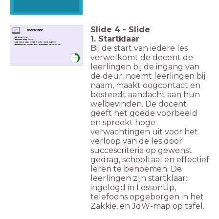
Slide
4
-
Slide
Startklaar
1. Startklaar
Op je plek zitten
Telefoon in het
Zakkie
Jas over de stoel, oortjes in de tas, tas op de grond
Bij de start van iedere les
Schoolspullen op tafel: Boek, Chromebook, JdW-map, etui
verwelkomt de docent de
timer
3:00
leerlingen bij de ingang van
de deur, noemt leerlingen bij
naam, maakt oogcontact en
besteedt aandacht aan hun
welbevinden. De docent
geeft het goede voorbeeld
en spreekt hoge
verwachtingen uit voor het
verloop van de les door
succescriteria op gewenst
gedrag, schooltaal en effectief
leren te benoemen. De
leerlingen zijn startklaar:
ingelogd in LessonUp,
telefoons opgeborgen in het
Zakkie, en JdW-map op tafel.