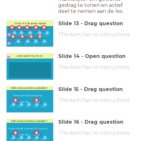
gedrag te tonen en actief
deel te nemen aan de les.
Slide
13
-
Drag question
Zet de zin in de goede volgorde
This item has no instructions
loo
park
naar
Omar
het
pt
er
het
druk
is
Slide
14
-
Open question
Luister goed en typ de zin.
This item has no instructions
Slide
15
-
Drag question
Welk verwijswoord kan je gebruiken?
Omar loopt naar de jongen toe.
This item has no instructions
................ loopt naar ...................... toe.
ik
hij
zij
haar
hem
Slide
16
-
Drag question
Welk verwijswoord kan je gebruiken?
Omars moeder loopt naar zijn zusje toe.
This item has no instructions
................ loopt naar ...................... toe.
ik
hij
zij
haar
hem