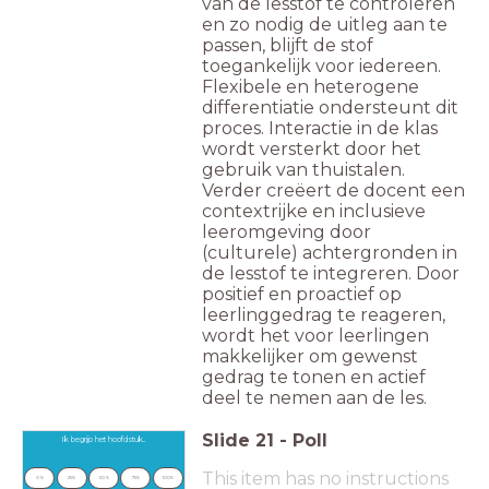
van de lesstof te controleren
en zo nodig de uitleg aan te
passen, blijft de stof
toegankelijk voor iedereen.
Flexibele en heterogene
differentiatie ondersteunt dit
proces. Interactie in de klas
wordt versterkt door het
gebruik van thuistalen.
Verder creëert de docent een
contextrijke en inclusieve
leeromgeving door
(culturele) achtergronden in
de lesstof te integreren. Door
positief en proactief op
leerlinggedrag te reageren,
wordt het voor leerlingen
makkelijker om gewenst
gedrag te tonen en actief
deel te nemen aan de les.
Slide
21
-
Poll
Ik begrijp het hoofdstuk..
This item has no instructions
0 %
25%
50 %
75%
100%