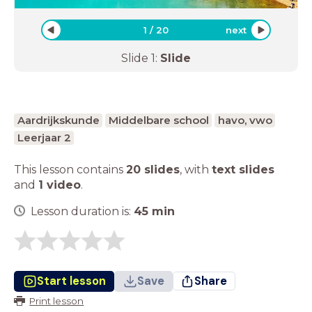
1
/
20
next
Slide
1
:
Slide
Aardrijkskunde
Middelbare school
havo, vwo
Leerjaar 2
This lesson contains
20 slides
,
with
text slides
and
1 video
.
Lesson duration is:
45
min
Start lesson
Save
Share
Print lesson