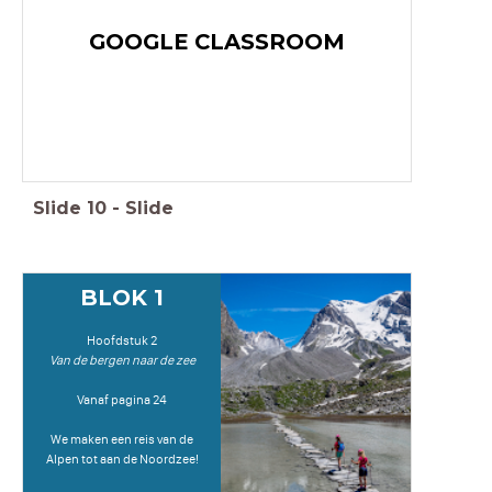
GOOGLE CLASSROOM
Slide
10
-
Slide
BLOK 1
Hoofdstuk 2
Van de bergen naar de zee
Vanaf pagina 24
We maken een reis van de
Alpen tot aan de Noordzee!