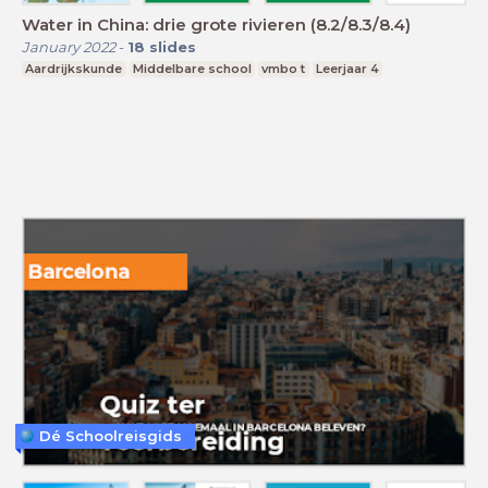
Water in China: drie grote rivieren (8.2/8.3/8.4)
January 2022
-
18
slides
Aardrijkskunde
Middelbare school
vmbo t
Leerjaar 4
Dé Schoolreisgids