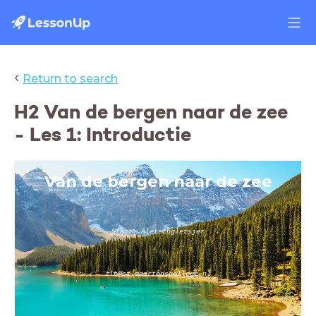
‹
Return to search
H2 Van de bergen naar de zee
- Les 1: Introductie
Van de bergen naar de zee
Start: Aletschgletsjer
zlb@st-maartenscollege.nl