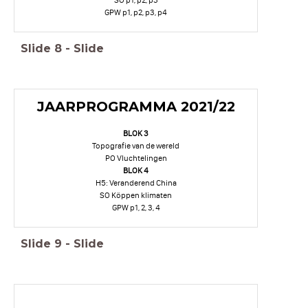
SO p1, p2, p3
GPW p1, p2, p3, p4
Slide
8
-
Slide
JAARPROGRAMMA 2021/22
BLOK 3
Topografie van de wereld
PO Vluchtelingen
BLOK 4
H5: Veranderend China
SO Köppen klimaten
GPW p1, 2, 3, 4
Slide
9
-
Slide