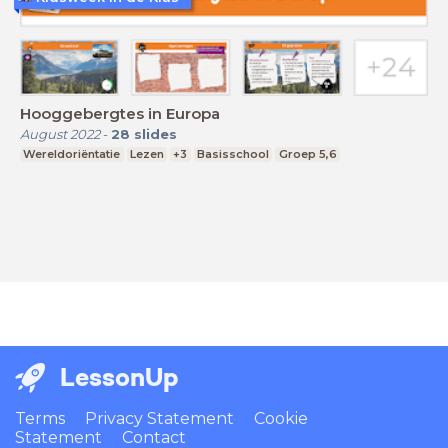
Hooggebergtes in Europa
August 2022
-
28
slides
Wereldoriëntatie
Lezen
+3
Basisschool
Groep 5,6
LessonUp
Terms
Privacy Statement
Cookie
Statement
Contact