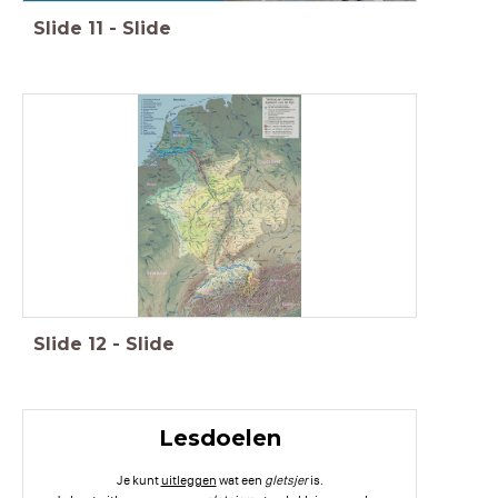
Slide
11
-
Slide
Slide
12
-
Slide
Lesdoelen
Je kunt
uitleggen
wat een
gletsjer
is.