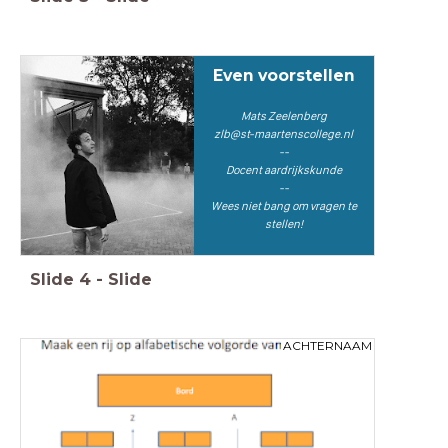
Even voorstellen
Mats Zeelenberg
zlb@st-maartenscollege.nl
--
Docent aardrijkskunde
--
Wees niet bang om vragen te
stellen!
Slide
4
-
Slide
ACHTERNAAM