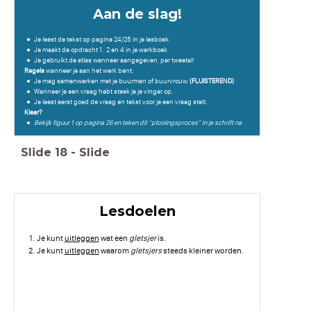
Aan de slag!
Je leest de tekst op pagina 24/25 in je lesboek.
Je maakt de opdracht 1 , 2 en 4 in je werkboek.
Je gebruikt de atlas wanneer aangegeven, per tweetal!
Regels
wanneer je aan het werk bent:
Je mag samenwerken met je buurman of buurvrouw.
(FLUISTEREND)
Wanneer je een vraag hebt steek je je vinger op.
Je leest eerst goed de vraag en tekst voor je een vraag stelt.
Klaar?
Bekijk figuur 1 op pagina 26 en teken dit "plooiingsproces" in je schrift na
Slide
18
-
Slide
Lesdoelen
Je kunt
uitleggen
wat een
gletsjer
is.
Je kunt
uitleggen
waarom
gletsjers
steeds kleiner worden.