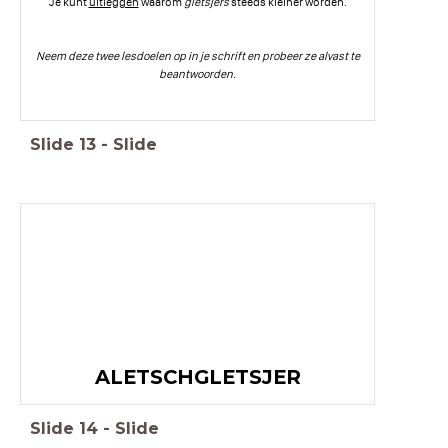
Je kunt
uitleggen
waarom
gletsjers
steeds kleiner worden.
Neem deze twee lesdoelen op in je schrift en probeer ze alvast te
beantwoorden.
Slide
13
-
Slide
ALETSCHGLETSJER
Slide
14
-
Slide