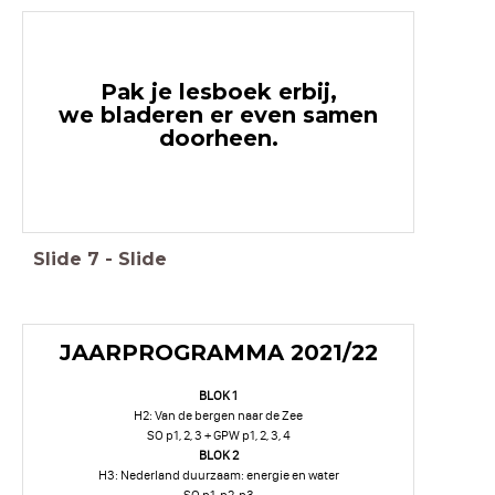
Pak je lesboek erbij,
we bladeren er even samen
doorheen.
Slide
7
-
Slide
JAARPROGRAMMA 2021/22
BLOK 1
H2: Van de bergen naar de Zee
SO p1, 2, 3 + GPW p1, 2, 3, 4
BLOK 2
H3: Nederland duurzaam: energie en water