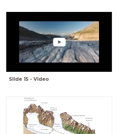
Slide
15
-
Video