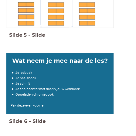
Slide
5
-
Slide
Wat neem je mee naar de les?
Je lesboek
Je basisboek
Je schrift
Je snelhechter met daarin jouw werkboek
Opgeladen chromebook!
Pak deze even voor je!
Slide
6
-
Slide