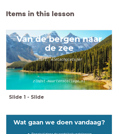
Items in this lesson
Van de bergen naar
de zee
Start: Aletschgletsjer
zlb@st-maartenscollege.nl
Slide
1
-
Slide
Wat gaan we doen vandaag?
Regels tijdens de aardrijkskundelessen