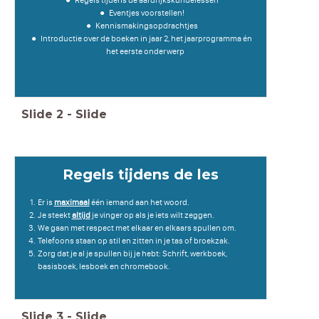
Eventjes voorstellen!
Kennismakingsopdrachtjes
Introductie over de boeken in jaar 2, het jaarprogramma én
het eerste onderwerp
Slide
2
-
Slide
Regels tijdens de les
Er is
maximaal
één iemand aan het woord.
Je steekt
altijd
je vinger op als je iets wilt zeggen.
We gaan met respect met elkaar en elkaars spullen om.
Telefoons staan op stil en zitten in je tas of broekzak.
Zorg dat je al je spullen bij je hebt: Schrift, werkboek,
basisboek, lesboek en chromebook.
Slide
3
-
Slide