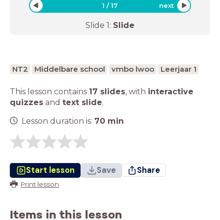
1
/
17
next
Slide
1
:
Slide
NT2
Middelbare school
vmbo lwoo
Leerjaar 1
This lesson contains
17 slides
,
with
interactive
quizzes
and
text slide
.
Lesson duration is:
70
min
Start lesson
Save
Share
Print lesson
Items in this lesson