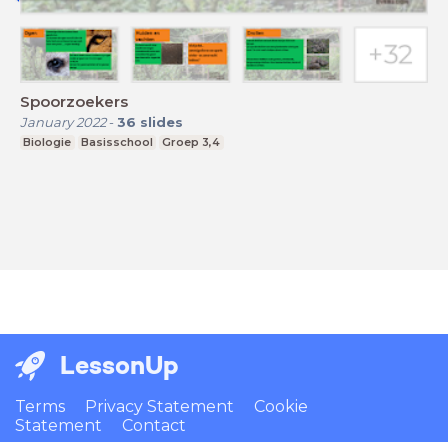
Spoorzoekers
January 2022
-
36
slides
Biologie
Basisschool
Groep 3,4
LessonUp
Terms
Privacy Statement
Cookie
Statement
Contact