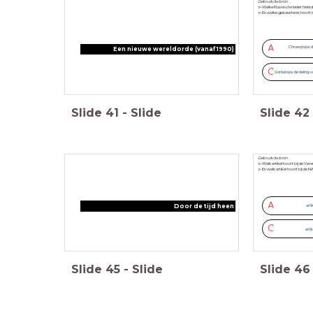
Gebruik de bron
▻Welke Russische leider hield
▻En welke gebeurtenis hoort b
A
Chroesjtsjov d
Een nieuwe wereldorde (vanaf 1990)
C
Gorbatsjov de deling v
Slide
41
-
Slide
Slide
42
Gebruik de bron
▻Welk artikel hoort bij de Ver
▻En welk artikel hoort bij de
A
Door de tijd heen
artik
C
artik
Slide
45
-
Slide
Slide
46