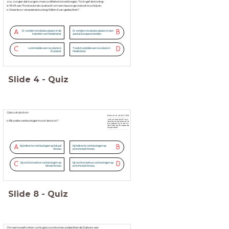
zou zorgen dat burgers meer politieke invloed kregen. Tóch gaf de koning
in 1848 aan Thorbecke de opdracht om een nieuwe grondwet te schrijven.
▻Waardoor veranderde koning Willem II van gedachten?
A
B
Er vonden revoluties plaats in de
Er vonden revoluties plaats in een
koloniën van Nederland.
aantal Europese landen.
C
D
Lenin leidde een revolutie in
Troelstra leidde een revolutie in
Rusland.
Nederland.
Slide
4
-
Quiz
Gebruik de bron
▻Bij welke verkiezingen hoort de bron?
A
B
bij indirecte verkiezingen op lokaal
bij indirecte verkiezingen op
niveau
provinciaal niveau
C
D
bij rechtstreekse verkiezingen op
bij rechtstreekse verkiezingen op
lokaal niveau
provinciaal niveau
Slide
8
-
Quiz
Om een tweefronten-oorlog te voorkomen, bedachten de Duitsers een