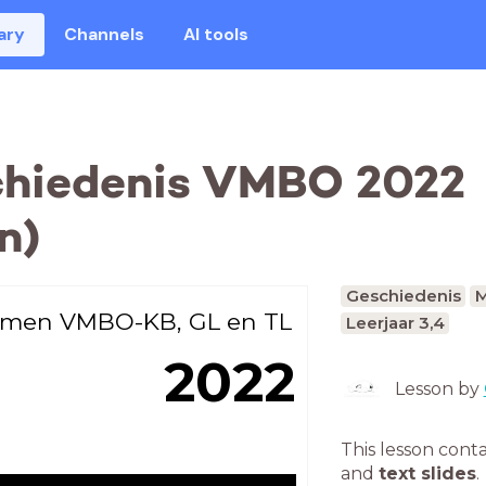
ary
Channels
AI tools
chiedenis VMBO 2022
n)
Geschiedenis
M
men VMBO-KB, GL en TL
Leerjaar 3,4
2022
Lesson by
This lesson cont
and
text slides
.