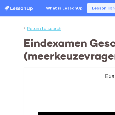
What is LessonUp
Lesson libr
‹
Return to search
Eindexamen Ges
(meerkeuzevrage
Exa