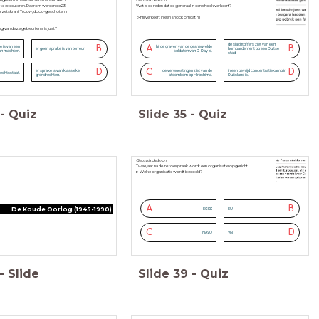
 gegeven om alle verzetsmensen die op
Gebruik de bron
t te executeren. Daarom werden de 23
Wat is de reden dat de generaal in een shock verkeert?
erzetskrant Trouw, dood-geschoten in
▻Hij verkeert in een shock omdat hij
g van deze gebeurtenis is juist?
de slachtoffers ziet van een
onden door de Duitse bezetter?
B
A
B
e is van een
bij de graven van de gesneuvelde
er geen sprake is van terreur.
bombardement op een Duitse
an machten.
soldaten van D-Day is.
ociaal grondrecht
stad.
D
C
D
er sprake is van klassieke
de verwoestingen ziet van de
in een bevrijd concentratiekamp in
rechtsstaat.
grondrechten.
atoombom op Hiroshima.
Duitsland is.
-
Quiz
Slide
35
-
Quiz
Gebruik de bron
Twee jaar na deze toespraak wordt een organisatie opgericht.
▻Welke organisatie wordt bedoeld?
A
B
De Koude Oorlog (1945-1990)
EGKS
EU
C
D
NAVO
VN
-
Slide
Slide
39
-
Quiz