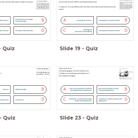
nmerk van het nationaal-socialisme passen
Deze brief stond in 1938 in een Nederlandse krant.
▻Waarom zou dezelfde brief toen niet in een Duitse krant hebben kunnen
staan?
B
A
B
Bund Deutscher Mädel
del censuur
vanwege de censuur
vanwege de massamoorden
Führerprincipe
D
C
D
vanwege de
po censuur
Gestapo Führerprincipe
vanwege de showprocessen
persoonsverheerlijking
-
Quiz
Slide
19
-
Quiz
Gebruik de bron
De tekening gaat over de Volkenbond.
n?
▻Welke omschrijving past bij de bron?
De Volkenbond gaat
B
A
B
een succes worden, omdat de
een succes worden, omdat
censuur
geheime politie
Verenigde Staten deelnemen.
Duitsland deelneemt.
D
C
D
mislukken, omdat de Verenigde
mislukken, omdat Duitsland niet
showproces
strafkamp
Staten niet deelnemen.
deelneemt.
-
Quiz
Slide
23
-
Quiz
Gebruik de bron