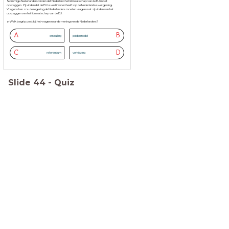
Sommige Nederlanders vinden dat Nederland het lidmaatschap van de EU moet
opzeggen. Zij vinden dat de EU te veel invloed heeft op de Nederlandse wetgeving.
Volgens hen zou de regering de Nederlanders moeten vragen wat zij vinden van het
opzeggen van het lidmaatschap van de EU.
▻Welk begrip past bij het vragen naar de mening van de Nederlanders?
A
B
ontzuiling
poldermodel
C
D
referendum
verkiezing
Slide
44
-
Quiz