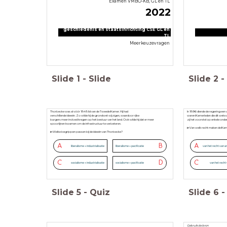
Examen VMBO-KB, GL en TL
2022
geschiedenis en staatsinrichting CSE GL en
TL
Meerkeuzevragen
Slide
1
-
Slide
Slide
2
-
Thorbecke was al vóór 1848 lid van de Tweede Kamer. Hij had
In 1896 diende de regering een
verschillende ideeën. Zo wilde hij de grondwet wijzigen, waardoor rijke
waren Kamerleden die dit wets
burgers meer invloed kregen op het bestuur van het land. Ook wilde hij dat er meer
zij het voorstel op enkele onde
spoorlijnen kwamen om de infrastructuur te verbeteren.
▻
Van welk recht maken de Kamer
▻
Welke begrippen passen bij de ideeën van Thorbecke?
A
B
A
liberalisme + industrialisatie
liberalisme + pacificatie
van het recht van
C
D
C
socialisme + industrialisatie
socialisme + pacificatie
van het recht v
Slide
5
-
Quiz
Slide
6
-
Gebruik de bron