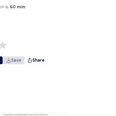
n is:
60
min
Save
Share
Koning Willem II was lange tijd tegen een nieuwe grondwet die ervoor