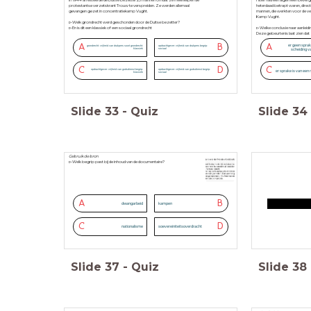
In 1944 arresteerde de Duitse bezetter 23 mannen omdat ze meehielpen de
Hitler had een algemeen bevel
protestantse verzetskrant Trouw te verspreiden. Ze werden allemaal
heterdaad betrapt waren, direc
gevangen gezet in concentratiekamp Vught.
mannen, die werkten voor de v
Kamp Vught.
▻Welk grondrecht werd geschonden door de Duitse bezetter?
▻En is dit een klassiek of een sociaal grondrecht
▻Welke conclusie naar aanleidin
Deze gebeurtenis laat zien dat
▻Welk grondrecht werd gesch
A
B
A
er geen sprak
grondrecht: vrijheid van drukpers soort grondrecht:
opdrachtgever: vrijheid van drukpers begrip:
klassiek
sociaal
scheiding v
▻En is dit een klassiek of een s
C
D
C
opdrachtgever: vrijheid van godsdienst begrip:
opdrachtgever: vrijheid van godsdienst begrip:
er sprake is van een 
klassiek
sociaal
Slide
33
-
Quiz
Slide
34
Gebruik de bron
▻Welk begrip past bij de inhoud van de documentaire?
A
B
dwangarbeid
kampen
C
D
nationalisme
soevereiniteitsoverdracht
Slide
37
-
Quiz
Slide
38