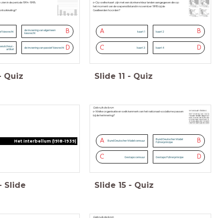
e zien in de periode 1914-1918.
▻Op welke kaart zijn met een donkere kleur landen aangegeven die op
het
moment van de wapenstilstand in november 1918 bij de
ontwikkeling?
Geallieerden
hoorden?
B
A
B
de invoering van algemeen
ef kiesrecht
kaart 1
kaart 2
kiesrecht
D
C
D
caoutchouc-
de invoering van passief kiesrecht
kaart 3
kaart 4
artikel
-
Quiz
Slide
11
-
Quiz
Gebruik de bron
▻Welke organisatie en welk kenmerk van het nationaal-socialisme passen
bij de herinnering?
A
B
Bund Deutscher Mädel
Het interbellum (1918-1939)
Bund Deutscher Mädel censuur
Führerprincipe
C
D
Gestapo censuur
Gestapo Führerprincipe
-
Slide
Slide
15
-
Quiz
Gebruik de bron