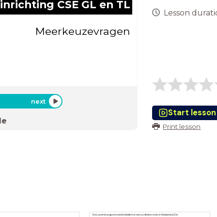
inrichting CSE GL en TL
Lesson duratio
Meerkeuzevragen
next
Start lesson
de
Print lesson
De Luxemburgse kwestie leidde tot een politieke crisis in Nederland. De