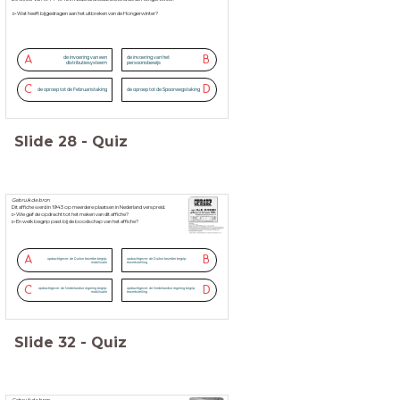
▻Wat heeft bijgedragen aan het uitbreken van de Hongerwinter?
A
B
de invoering van een
de invoering van het
distributiesysteem
persoonsbewijs
C
D
de oproep tot de Februaristaking
de oproep tot de Spoorwegstaking
Slide
28
-
Quiz
Gebruik de bron
Dit affiche werd in 1943 op meerdere plaatsen in Nederland verspreid.
▻Wie gaf de opdracht tot het maken van dit affiche?
▻En welk begrip past bij de boodschap van het affiche?
A
B
opdrachtgever: de Duitse bezetter begrip:
opdrachtgever: de Duitse bezetter begrip:
mobilisatie
tewerkstelling
C
D
opdrachtgever: de Nederlandse regering begrip:
opdrachtgever: de Nederlandse regering begrip:
mobilisatie
tewerkstelling
Slide
32
-
Quiz