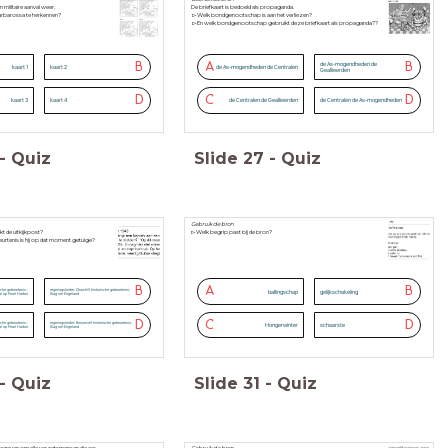
n militaire aanval weer.
De briefkaart is bedoeld als propaganda.
arbarossa te herkennen?
▻Welk bondgenootschap is aan het verliezen?
▻En welk bondgenootschap gebruikt deze briefkaart als propaganda??
B
A
B
de As-mogendheden de
kaart 1
kaart 2
de As-mogendheden de Centralen
Geallieerden
D
C
D
kaart 3
kaart 4
de Centralen de Geallieerden
de Centralen de As-mogendheden
-
Quiz
Slide
27
-
Quiz
Gebruik de bron
t de uitkijkpost?
▻Welk begrip past bij de bron?
urtenis is hij op dat moment getuige?
B
A
B
sche gebeurtenis :
regeringsleider: Churchill historische gebeurtenis:
ballingschap
gelijkschakeling
l op Pearl Harbor
Slag om Engeland
D
C
D
sche gebeurtenis :
regeringsleider: Roosevelt historische gebeurtenis:
Hongerwinter
schaarste
l op Pearl Harbor
Slag om Engeland
-
Quiz
Slide
31
-
Quiz