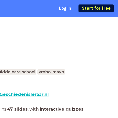
Log in
Start for free
iddelbare school
vmbo, mavo
Geschiedenisleraar.nl
ains
47 slides
,
with
interactive quizzes