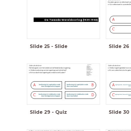
De pijlen geven op elke kaart ee
▻Op welke kaart is operatie B
A
De Tweede Wereldoorlog (1939-1945)
C
Slide
25
-
Slide
Slide
26
Gebruik de bron
Gebruik de bron
Het lied gaat over het beleid van de Nederlandse regering.
▻Welke regeringsleider bezoek
▻Welke beslissing van de regering past bij het lied?
▻En van welke historische gebe
▻En hoe dacht de regering de vrede te behouden?
A
B
A
beslissing tot capitulatie vrede
beslissing tot capitulatie vrede
regeringsleider : Churchill histori
aanva
door bondgenootschappen
door neutraliteit
C
D
C
beslissing tot mobilisatie vrede
beslissing tot mobilisatie vrede
regeringsleider: Roosevelt histori
aanva
door bondgenootschappen
door neutraliteit
Slide
29
-
Quiz
Slide
30