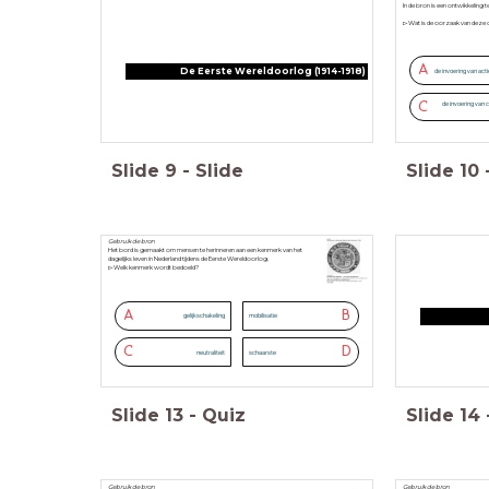
In de bron is een ontwikkeling t
▻Wat is de oorzaak van deze 
A
De Eerste Wereldoorlog (1914-1918)
de invoering van acti
C
de invoering van 
Slide
9
-
Slide
Slide
10
Gebruik de bron
Het bord is gemaakt om mensen te herinneren aan een kenmerk van het
dagelijks leven in Nederland tijdens de Eerste Wereldoorlog.
▻Welk kenmerk wordt bedoeld?
A
B
gelijkschakeling
mobilisatie
C
D
neutraliteit
schaarste
Slide
13
-
Quiz
Slide
14
Gebruik de bron
Gebruik de bron