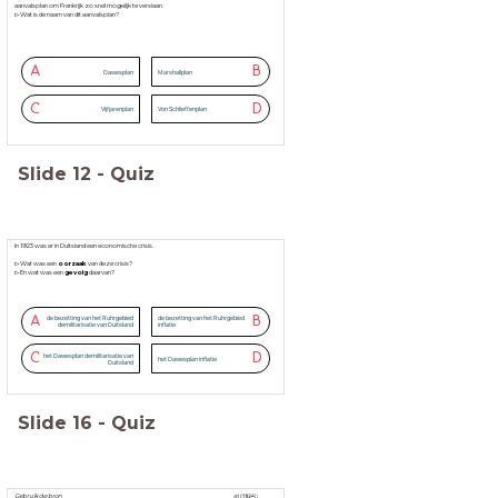
aanvalsplan om Frankrijk zo snel mogelijk te verslaan.
▻Wat is de naam van dit aanvalsplan?
A
B
Dawesplan
Marshallplan
C
D
Vijfjarenplan
Von Schlieffenplan
Slide
12
-
Quiz
In 1923 was er in Duitsland een economische crisis.
▻Wat was een
oorzaak
van deze crisis?
▻En wat was een
gevolg
daarvan?
A
B
de bezetting van het Ruhrgebied
de bezetting van het Ruhrgebied
demilitarisatie van Duitsland
inflatie
C
D
het Dawesplan demilitarisatie van
het Dawesplan inflatie
Duitsland
Slide
16
-
Quiz
Gebruik de bron