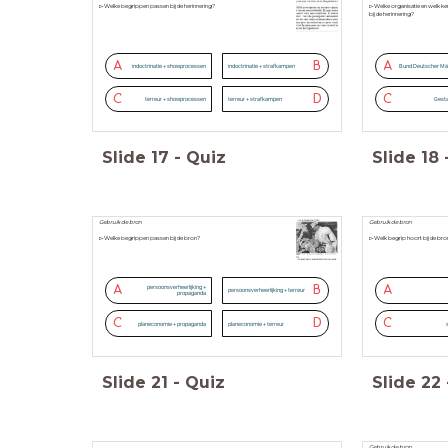
▻Welke begrippen passen bij de herinnering?
▻Welke organisatie en welk ke
bij de herinnering?
A
B
A
indoctrinatie + showprocessen
indoctrinatie + strafkampen
Bund Deutscher Mä
C
D
C
terreur + showprocessen
terreur + strafkampen
Gesta
Slide
17
-
Quiz
Slide
18
Gebruik de bron
Gebruik de bron
▻Welke begrippen passen bij de bron?
▻Welk begrip hoort bij de bro
A
B
A
persoonsverheerlijking +
persoonsverheerlijking + terreur
propaganda
C
D
C
planeconomie + propaganda
planeconomie + terreur
Slide
21
-
Quiz
Slide
22
Gebruik de bron