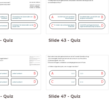
▻Welke historische gebeurtenis vind plaats in de DDR, niet lang na de val
 deze toespraak?
van de Berlijnse Muur?
ij de toespraak?
B
A
B
e deling van
Chroesjtsjov het uiteenvallen van
De DDR sluit zich aan bij het
De politiek leider van de DDR sluit
Duitsland
de Sovjet-Unie
Warschaupact.
de grens met de BRD.
D
C
D
Gorbatsjov het uiteenvallen van de
Er vinden vrije verkiezingen plaats
In de DDR wordt geprotesteerd
an Duitsland
Sovjet-Unie
in de DDR.
tegen het lidmaatschap van de EU.
-
Quiz
Slide
43
-
Quiz
Hieronder staan drie gebeurtenissen uit de Tweede Wereldoorlog:
1 De Verenigde Staten gooien een atoombom op Hiroshima.
enigde Naties?
2 Duitsland geeft zich over.
 NAVO?
3 Russische legers ontdekken vernietigingskampen in Polen.
▻Welke volgorde is juist, van vroeger naar later?
B
A
B
el 1 artikel 3
artikel 1 artikel 4
3, 2, 1
1, 2, 3
D
C
D
el 2 artikel 3
artikel 3 artikel 4
2, 3, 1
2, 1, 3
-
Quiz
Slide
47
-
Quiz