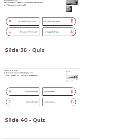
Gebruik de bron
Afbeelding 1 en 2 gaan over dezelfde gebeurtenis.
▻Welke gebeurtenis is dat?
A
B
de aanval op Pearl Harbor
de Blitzkrieg in Polen
C
D
de invasie in Normandië
de slag bij Stalingrad
Slide
36
-
Quiz
Gebruik de bron
In de bron is een ontwikkeling te zien.
▻Welk begrip past bij deze ontwikkeling?
A
B
amerikanisering
gastarbeiders
C
D
individualisering
wederopbouw
Slide
40
-
Quiz