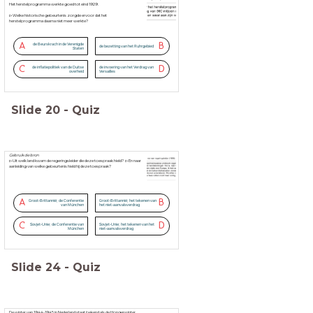
Het herstelprogramma werkte goed tot eind 1929.
▻Welke historische gebeurtenis zorgde ervoor dat het
herstelprogramma daarna niet meer werkte?
A
B
de Beurskrach in de Verenigde
de bezetting van het Ruhrgebied
Staten
C
D
de inflatiepolitiek van de Duitse
de invoering van het Verdrag van
overheid
Versailles
Slide
20
-
Quiz
Gebruik de bron
▻Uit welk land kwam de regeringsleider die deze toespraak hield? ▻En naar
aanleiding van welke gebeurtenis hield hij deze toespraak?
A
B
Groot-Brittannië; de Conferentie
Groot-Brittannië; het tekenen van
van München
het niet-aanvalsverdrag
C
D
Sovjet-Unie; de Conferentie van
Sovjet-Unie; het tekenen van het
München
niet-aanvalsverdrag
Slide
24
-
Quiz
De winter van 1944-1945 in Nederland staat bekend als de Hongerwinter.