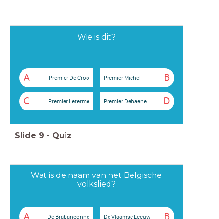
Wie is dit?
A
B
Premier De Croo
Premier Michel
C
D
Premier Leterme
Premier Dehaene
Slide
9
-
Quiz
Wat is de naam van het Belgische
volkslied?
A
B
De Brabançonne
De Vlaamse Leeuw