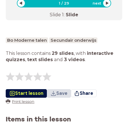
1
/
29
next
Slide
1
:
Slide
Bo Moderne talen
Secundair onderwijs
This lesson contains
29 slides
,
with
interactive
quizzes
,
text slides
and
3 videos
.
Start lesson
Save
Share
Print lesson
Items in this lesson