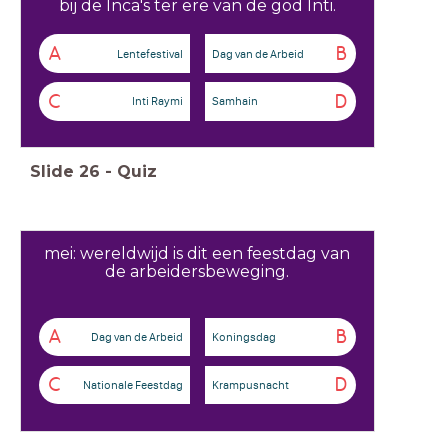
bij de Inca's ter ere van de god Inti.
A
B
Lentefestival
Dag van de Arbeid
C
D
Inti Raymi
Samhain
Slide
26
-
Quiz
mei: wereldwijd is dit een feestdag van
de arbeidersbeweging.
A
B
Dag van de Arbeid
Koningsdag
C
D
Nationale Feestdag
Krampusnacht