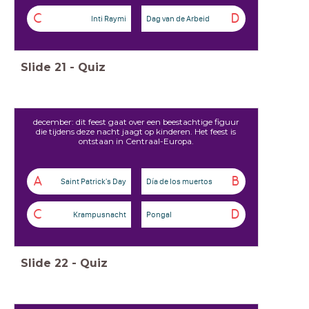
C
D
Inti Raymi
Dag van de Arbeid
Slide
21
-
Quiz
december: dit feest gaat over een beestachtige figuur
die tijdens deze nacht jaagt op kinderen. Het feest is
ontstaan in Centraal-Europa.
A
B
Saint Patrick's Day
Día de los muertos
C
D
Krampusnacht
Pongal
Slide
22
-
Quiz