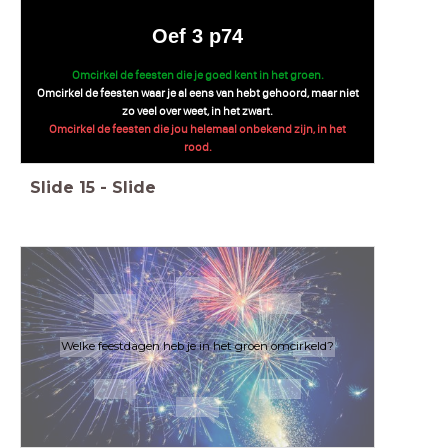
Oef 3 p74
Omcirkel de feesten die je goed kent in het groen.
Omcirkel de feesten waar je al eens van hebt gehoord, maar niet
zo veel over weet, in het zwart.
Omcirkel de feesten die jou helemaal onbekend zijn, in het
rood.
Slide
15
-
Slide
Welke feestdagen heb je in het groen omcirkeld?