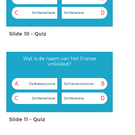
C
D
De Marseillaise
De Macarena
Slide
10
-
Quiz
Wat is de naam van het Franse
volkslied?
A
B
De Brabançonne
De Franse revolutie
C
D
De Marseillaise
De Macarena
Slide
11
-
Quiz