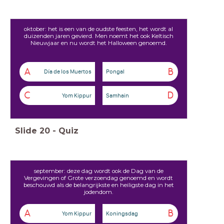
oktober: het is een van de oudste feesten, het wordt al
duizenden jaren gevierd. Men noemt het ook Keltisch
Nieuwjaar en nu wordt het Halloween genoemd.
A
B
Día de los Muertos
Pongal
C
D
Yom Kippur
Samhain
Slide
20
-
Quiz
september: deze dag wordt ook de Dag van de
Vergevingen of Grote verzoendag genoemd en wordt
beschouwd als de belangrijkste en heiligste dag in het
jodendom.
A
B
Yom Kippur
Koningsdag