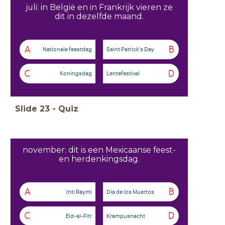
juli: in België en in Frankrijk vieren ze
dit in dezelfde maand.
A
B
Nationale feestdag
Saint Patrick's Day
C
D
Koningsdag
Lentefestival
Slide
23
-
Quiz
november: dit is een Mexicaanse feest-
en herdenkingsdag.
A
B
Inti Raymi
Día de los Muertos
C
D
Eid-al-Fitr
Krampusnacht