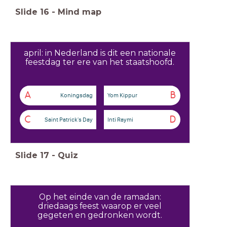
Slide
16
-
Mind map
april: in Nederland is dit een nationale
feestdag ter ere van het staatshoofd.
A
B
Koningsdag
Yom Kippur
C
D
Saint Patrick's Day
Inti Raymi
Slide
17
-
Quiz
Op het einde van de ramadan:
driedaags feest waarop er veel
gegeten en gedronken wordt.