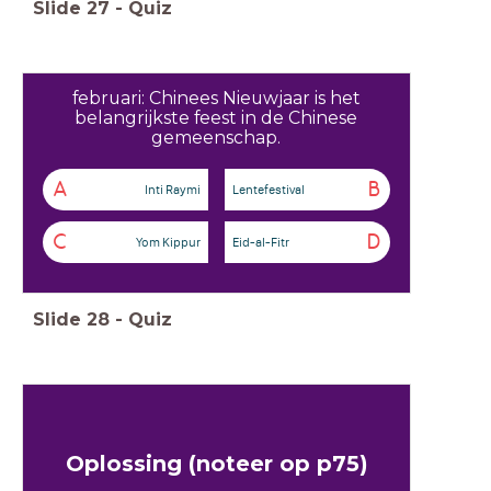
Slide
27
-
Quiz
februari: Chinees Nieuwjaar is het
belangrijkste feest in de Chinese
gemeenschap.
A
B
Inti Raymi
Lentefestival
C
D
Yom Kippur
Eid-al-Fitr
Slide
28
-
Quiz
Oplossing (noteer op p75)