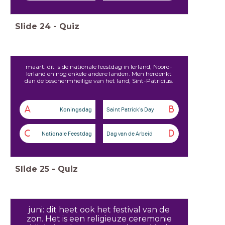
Slide
24
-
Quiz
maart: dit is de nationale feestdag in Ierland, Noord-
Ierland en nog enkele andere landen. Men herdenkt
dan de beschermheilige van het land, Sint-Patricius.
A
B
Koningsdag
Saint Patrick's Day
C
D
Nationale Feestdag
Dag van de Arbeid
Slide
25
-
Quiz
juni: dit heet ook het festival van de
zon. Het is een religieuze ceremonie