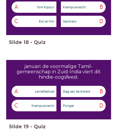
A
B
Yom Kippur
Krampusnacht
C
D
Eid-al-Fitr
Samhain
Slide
18
-
Quiz
januari: de voormalige Tamil-
gemeenschap in Zuid-India viert dit
hindie-oogsfeest.
A
B
Lentefestival
Dag van de Arbeid
C
D
Krampusnacht
Pongal
Slide
19
-
Quiz