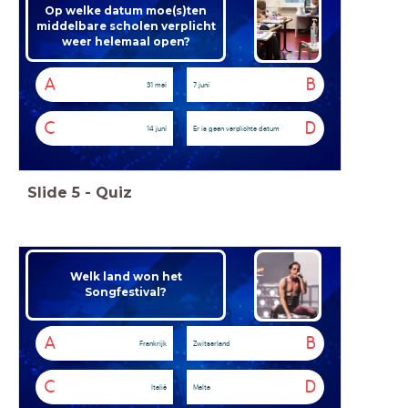
Op welke datum moe(s)ten
middelbare scholen verplicht
weer helemaal open?
A
B
31 mei
7 juni
C
D
14 juni
Er is geen verplichte datum
Slide
5
-
Quiz
Welk land won het
Songfestival?
A
B
Frankrijk
Zwitserland
C
D
Italië
Malta