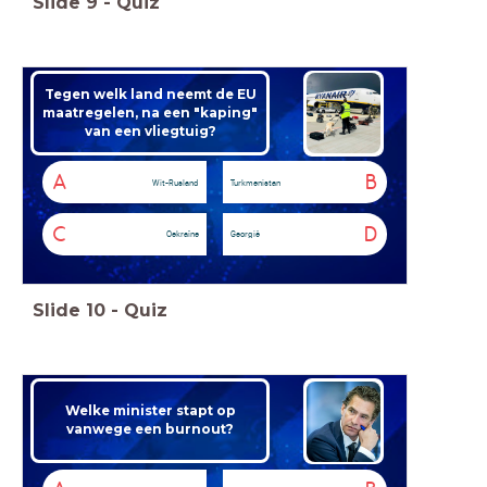
Slide
9
-
Quiz
Tegen welk land neemt de EU
maatregelen, na een "kaping"
van een vliegtuig?
A
B
Wit-Rusland
Turkmenistan
C
D
Oekraïne
Georgië
Slide
10
-
Quiz
Welke minister stapt op
vanwege een burnout?