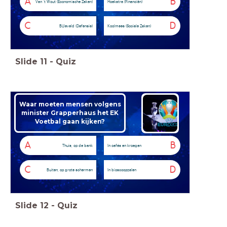
A
B
Van 't Wout (Economische Zaken)
Hoekstra (Financiën)
C
D
Bijleveld (Defensie)
Koolmees (Sociale Zaken)
Slide
11
-
Quiz
Waar moeten mensen volgens
minister Grapperhaus het EK
Voetbal gaan kijken?
A
B
Thuis, op de bank
In cafés en kroegen
C
D
Buiten, op grote schermen
In bioscoopzalen
Slide
12
-
Quiz