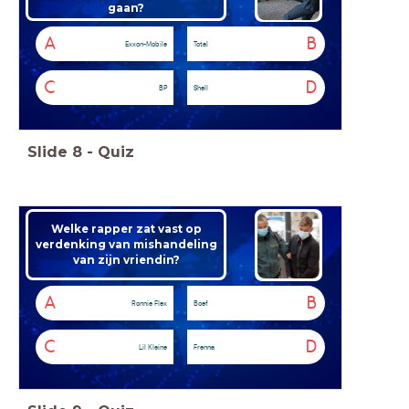
gaan?
A
B
Exxon-Mobile
Total
C
D
BP
Shell
Slide
8
-
Quiz
Welke rapper zat vast op
verdenking van mishandeling
van zijn vriendin?
A
B
Ronnie Flex
Boef
C
D
Lil Kleine
Frenna