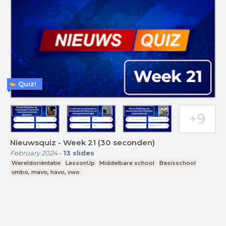
Quiz!
Nieuwsquiz - Week 21 (30 seconden)
February 2024
-
13
slides
Wereldoriëntatie
LessonUp
Middelbare school
Basisschool
vmbo, mavo, havo, vwo