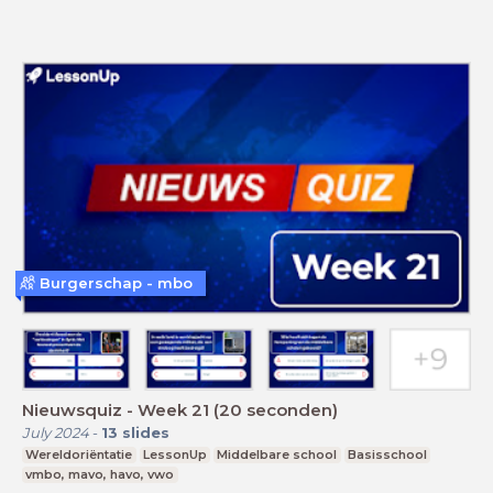
Burgerschap - mbo
Nieuwsquiz - Week 21 (20 seconden)
July 2024
-
13
slides
Wereldoriëntatie
LessonUp
Middelbare school
Basisschool
vmbo, mavo, havo, vwo