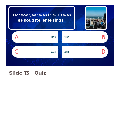
Het voorjaar was fris. Dit was
de koudste lente sinds...
A
B
1983
1993
C
D
2003
2013
Slide
13
-
Quiz