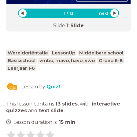
1
/
13
next
Slide
1
:
Slide
Wereldoriëntatie
LessonUp
Middelbare school
Basisschool
vmbo, mavo, havo, vwo
Groep 6-8
Leerjaar 1-6
Lesson by
Quiz!
This lesson contains
13 slides
,
with
interactive
quizzes
and
text slide
.
Lesson duration is:
15
min