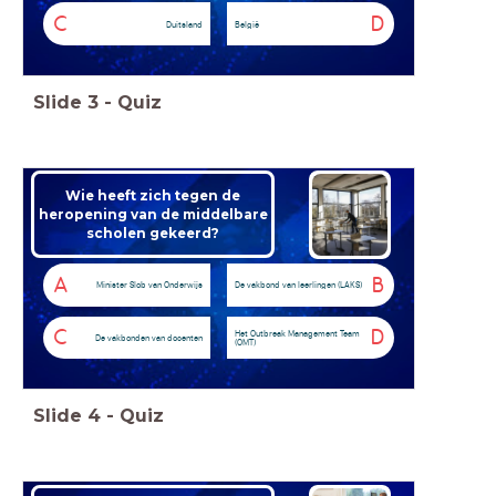
C
D
Duitsland
België
Slide
3
-
Quiz
Wie heeft zich tegen de
heropening van de middelbare
scholen gekeerd?
A
B
Minister Slob van Onderwijs
De vakbond van leerlingen (LAKS)
C
D
Het Outbreak Management Team
De vakbonden van docenten
(OMT)
Slide
4
-
Quiz