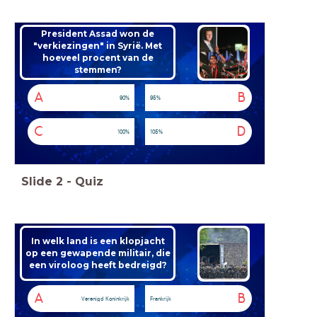
President Assad won de
"verkiezingen" in Syrië. Met
hoeveel procent van de
stemmen?
A
B
90%
95%
C
D
100%
105%
Slide
2
-
Quiz
In welk land is een klopjacht
op een gewapende militair, die
een viroloog heeft bedreigd?
A
B
Verenigd Koninkrijk
Frankrijk