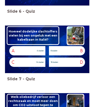
Slide
6
-
Quiz
Hoeveel dodelijke slachtoffers
vielen bij een ongeluk met een
kabelbaan in Italië?
A
B
4 doden
9 doden
C
D
14 doden
19 doden
Slide
7
-
Quiz
Welk oliebedrijf verloor een
rechtszaak en moet meer doen
om CO2-uitstoot tegen te