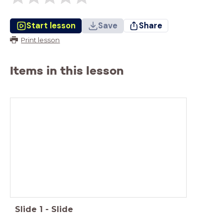
Start lesson
Save
Share
Print lesson
Items in this lesson
Week 21
Slide
1
-
Slide