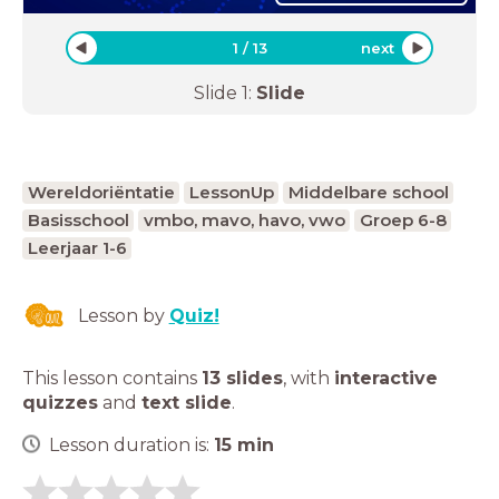
1
/
13
next
Slide
1
:
Slide
Wereldoriëntatie
LessonUp
Middelbare school
Basisschool
vmbo, mavo, havo, vwo
Groep 6-8
Leerjaar 1-6
Lesson by
Quiz!
This lesson contains
13 slides
,
with
interactive
quizzes
and
text slide
.
Lesson duration is:
15
min