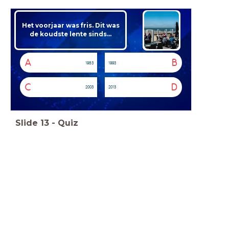
Het voorjaar was fris. Dit was
de koudste lente sinds...
A
B
1983
1993
C
D
2003
2013
Slide
13
-
Quiz