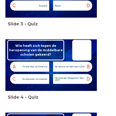
C
D
Duitsland
België
Slide
3
-
Quiz
Wie heeft zich tegen de
heropening van de middelbare
scholen gekeerd?
A
B
Minister Slob van Onderwijs
De vakbond van leerlingen (LAKS)
C
D
Het Outbreak Management Team
De vakbonden van docenten
(OMT)
Slide
4
-
Quiz