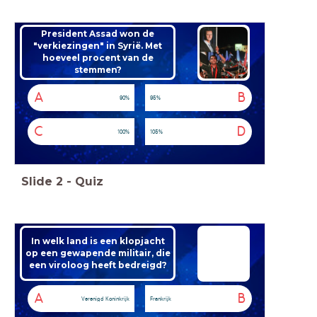
President Assad won de
"verkiezingen" in Syrië. Met
hoeveel procent van de
stemmen?
A
B
90%
95%
C
D
100%
105%
Slide
2
-
Quiz
In welk land is een klopjacht
op een gewapende militair, die
een viroloog heeft bedreigd?
A
B
Verenigd Koninkrijk
Frankrijk