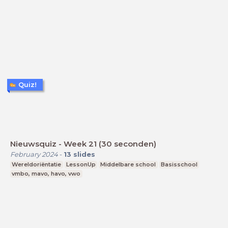
Quiz!
Nieuwsquiz - Week 21 (30 seconden)
February 2024
-
13
slides
Wereldoriëntatie
LessonUp
Middelbare school
Basisschool
vmbo, mavo, havo, vwo