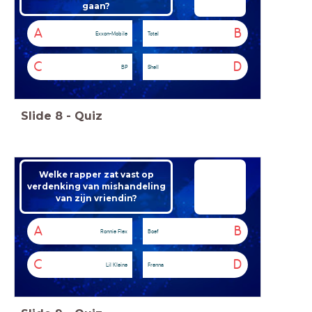
gaan?
A
B
Exxon-Mobile
Total
C
D
BP
Shell
Slide
8
-
Quiz
Welke rapper zat vast op
verdenking van mishandeling
van zijn vriendin?
A
B
Ronnie Flex
Boef
C
D
Lil Kleine
Frenna