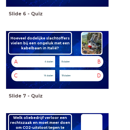
Slide
6
-
Quiz
Hoeveel dodelijke slachtoffers
vielen bij een ongeluk met een
kabelbaan in Italië?
A
B
4 doden
9 doden
C
D
14 doden
19 doden
Slide
7
-
Quiz
Welk oliebedrijf verloor een
rechtszaak en moet meer doen
om CO2-uitstoot tegen te