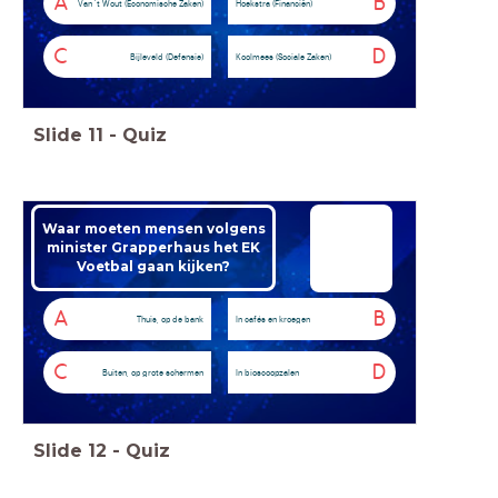
A
B
Van 't Wout (Economische Zaken)
Hoekstra (Financiën)
C
D
Bijleveld (Defensie)
Koolmees (Sociale Zaken)
Slide
11
-
Quiz
Waar moeten mensen volgens
minister Grapperhaus het EK
Voetbal gaan kijken?
A
B
Thuis, op de bank
In cafés en kroegen
C
D
Buiten, op grote schermen
In bioscoopzalen
Slide
12
-
Quiz