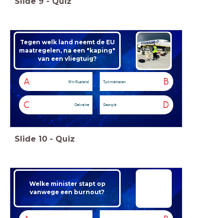
Slide
9
-
Quiz
Tegen welk land neemt de EU
maatregelen, na een "kaping"
van een vliegtuig?
A
B
Wit-Rusland
Turkmenistan
C
D
Oekraïne
Georgië
Slide
10
-
Quiz
Welke minister stapt op
vanwege een burnout?