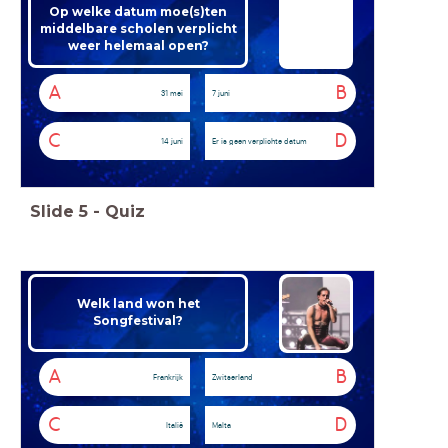
Op welke datum moe(s)ten
middelbare scholen verplicht
weer helemaal open?
A
B
31 mei
7 juni
C
D
14 juni
Er is geen verplichte datum
Slide
5
-
Quiz
Welk land won het
Songfestival?
A
B
Frankrijk
Zwitserland
C
D
Italië
Malta