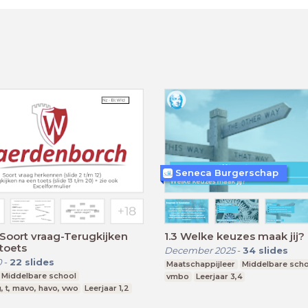
Seneca Burgerschap
Soort vraag-Terugkijken
1.3 Welke keuzes maak jij?
toets
December 2025
-
34
slides
0
-
22
slides
Maatschappijleer
Middelbare sch
Middelbare school
vmbo
Leerjaar 3,4
, t, mavo, havo, vwo
Leerjaar 1,2