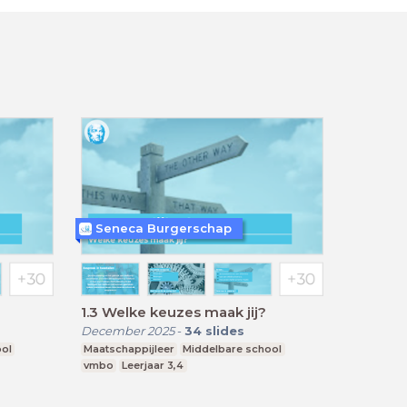
Seneca Burgerschap
1.3 Welke keuzes maak jij?
December 2025
-
34
slides
ool
Maatschappijleer
Middelbare school
vmbo
Leerjaar 3,4