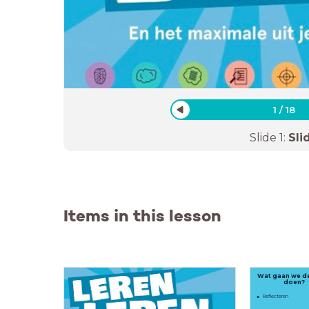
1
/
18
Slide
1
:
Sli
Items in this lesson
Wat gaan we de
doen?
Reflecteren