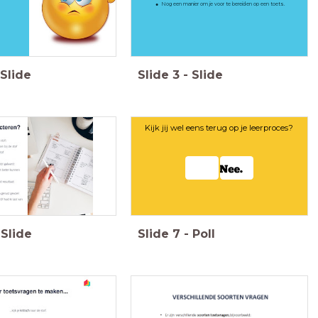
Nog een manier om je voor te bereiden op een toets.
Slide
Slide
3
-
Slide
Kijk jij wel eens terug op je leerproces?
Slide
Slide
7
-
Poll