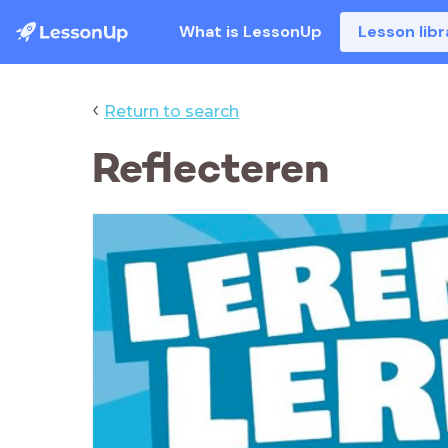
What is LessonUp
Lesson libr
‹
Return to search
Reflecteren