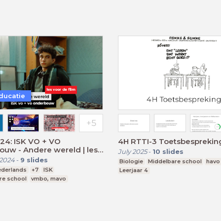
ducatie
24: ISK VO + VO
4H RTTI-3 Toetsbesprekin
uw - Andere wereld | les
July 2025
-
10
slides
t filmbezoek
 2024
-
9
slides
Biologie
Middelbare school
havo
ederlands
+7
ISK
Leerjaar 4
re school
vmbo, mavo