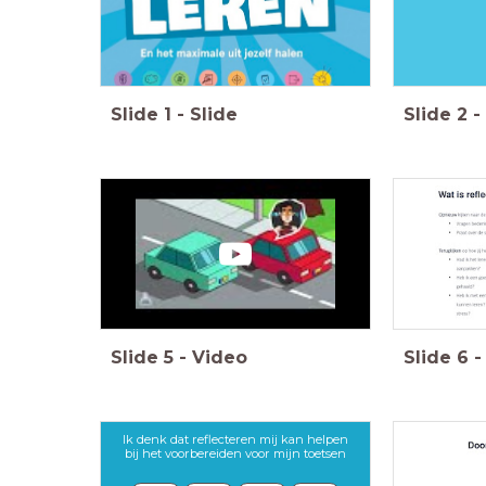
Slide
1
-
Slide
Slide
2
-
Slide
5
-
Video
Slide
6
-
Ik denk dat reflecteren mij kan helpen
bij het voorbereiden voor mijn toetsen