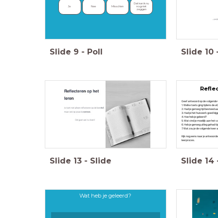
Dat kan ik nu 
Ja 
Nee 
Misschien 
nog niet 
zeggen 
Slide
9
-
Poll
Slide
10
Refle
Geef antwoord op de volgende 
1. Welke toets ging tijdens de 
2. Had je genoeg tijd besteed a
3. Had je het huiswerk goed bi
4. Hoe heb je geleerd?
5. Wat vind je moeilijk aan het v
6. Heb je genoeg uitleg gehad ti
7. Wat zou je de volgende kee
Kijk nog eens naar je antwoorden
leerproces.
Slide
13
-
Slide
Slide
14
Wat heb je geleerd?