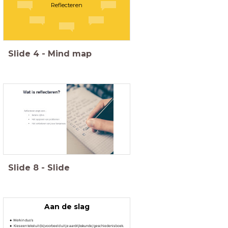
Reflecteren
Slide
4
-
Mind map
Slide
8
-
Slide
Aan de slag
Werk in duo's
Kies een tekst uit (bijvoorbeeld uit je aardrijkskunde/ geschiedenis boek.