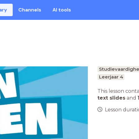
ary
Channels
AI tools
Studievaardigh
Leerjaar 4
This lesson cont
text slides
and
Lesson duratio