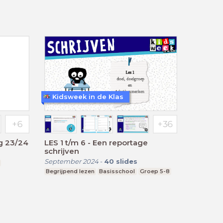
Kidsweek in de Klas
g 23/24
LES 1 t/m 6 - Een reportage
schrijven
September 2024
-
40
slides
Begrijpend lezen
Basisschool
Groep 5-8