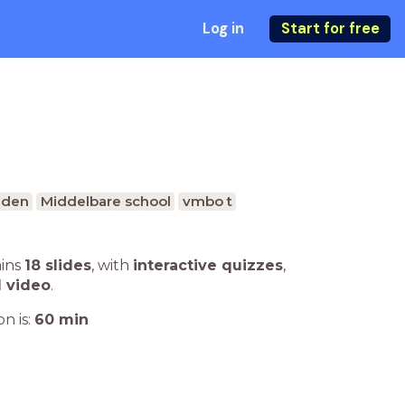
Log in
Start for free
eden
Middelbare school
vmbo t
ains
18 slides
,
with
interactive quizzes
,
1 video
.
n is:
60
min