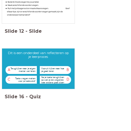
Bedenk 3 toets vragen bij jouw tekst.
Maak verschillende soorten vragen.
Ruil met je klasgenoot en maak elkaars vragen. Geef
elkaar tips: zijn er verschillende soorten vragen gemaakt, zijn de
onderwerpen behandeld?
Slide
12
-
Slide
Dit is een onderdeel van reflecteren op
je leerproces
Terugkijken naar je eigen
Vooruit kijken naar hoe
A
B
manier van leren
je gaat leren
Na je toets terugkijken
Toets vragen maken
C
D
op wat je de volgende
voor je toets stof
keer anders gaat doen
Slide
16
-
Quiz