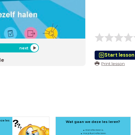
next
Start lesson
de
Print lesson
ze les
Wat gaan we deze les leren?
Wat reflecteren is.
Hoe je kunt reflecteren.