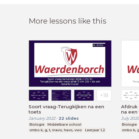
More lessons like this
Soort vraag-Terugkijken na een
Afdruk 
toets
na een 
January 2022
-
22
slides
July 202
Biologie
Middelbare school
Biologie
vmbo k, g, t, mavo, havo, vwo
Leerjaar 1,2
vmbo k, g