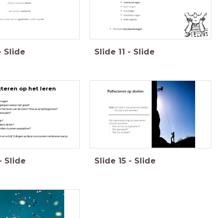
-
Slide
Slide
11
-
Slide
cteren op het leren
vragen:
afgelopen weken niet goed?
an het leren van de toets? Was je op tijd begonnen?
jgehouden?
ak?
jdens de les?
r anders kunnen aanpakken?
 en schrijf 3 dingen op die je zou kunnen verbeteren aan je
-
Slide
Slide
15
-
Slide