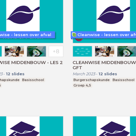
wise - lessen over afval
Cleanwise - lessen over af
ISE MIDDENBOUW - LES 2
CLEANWISE MIDDENBOUW L
GFT
23
-
12
slides
March 2023
-
12
slides
chapskunde
Basisschool
Burgerschapskunde
Basisschool
5
Groep 4,5