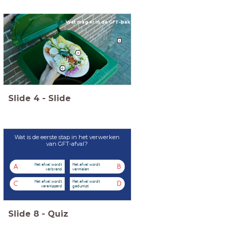
Wat mag er in de GFT-bak?
Slide
4
-
Slide
Wat is de eerste stap in het verwerken
van GFT-afval?
Het afval wordt
Het afval wordt
A
B
verbrand
vermalen
Het afval wordt
Het afval wordt
C
D
versnipperd
gedumpt
Slide
8
-
Quiz