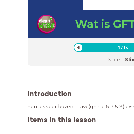
Wat is GFT
1
/
14
Slide
1
:
Sli
Introduction
Een les voor bovenbouw (groep 6, 7 & 8) ove
Items in this lesson