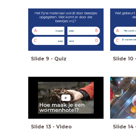
Het fijne materiaal wordt door beestjes
Wat gebeurt 
opgegeten. Wat komt er door die
de
beestjes vrij?
A
B
A
biogas
poep
Het wordt 
Er worden be
C
D
C
soep
zand
Slide
9
-
Quiz
Slide
10
Slide
13
-
Video
Slide
14