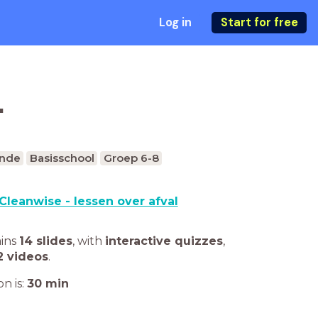
Log in
Start for free
T
unde
Basisschool
Groep 6-8
Cleanwise - lessen over afval
ains
14 slides
,
with
interactive quizzes
,
2 videos
.
n is:
30
min