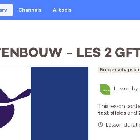
ary
Channels
AI tools
ENBOUW - LES 2 GF
Burgerschapsk
Lesson by
This lesson cont
text slides
and
Lesson duratio