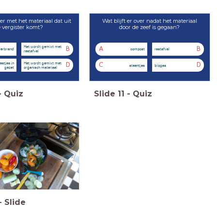
er met het materiaal dat uit
Wat blijft er over nadat het materiaal
 vergister komt?
door de zeef is gegaan?
Het wordt gemixt met
B
A
B
verbrand
compost
restafval
restafval
estjes in
Het wordt gemixt met
D
C
D
steentjes
biogas
gezet
organisch materiaal
-
Quiz
Slide
11
-
Quiz
-
Slide