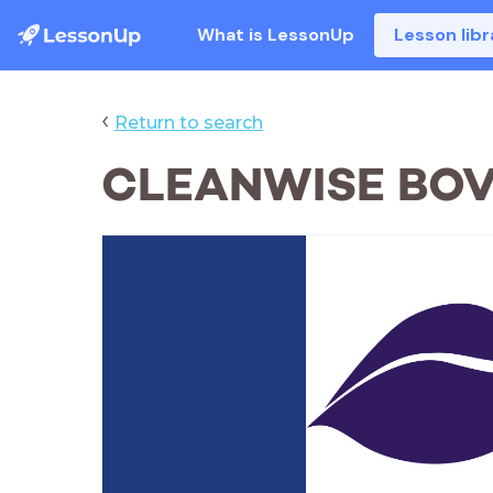
What is LessonUp
Lesson libr
‹
Return to search
CLEANWISE BOV