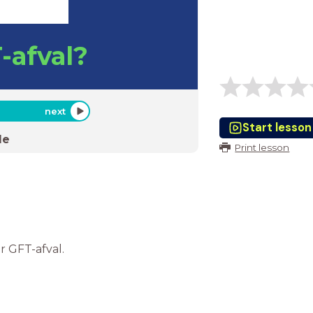
-afval?
next
Start lesson
de
Print lesson
r GFT-afval.