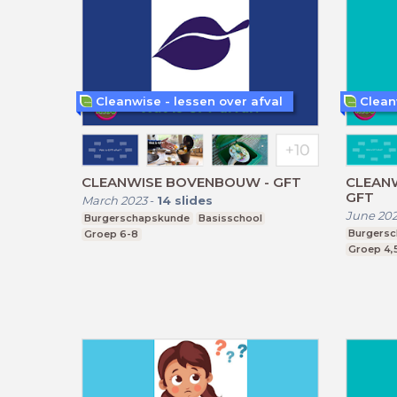
Cleanwise - lessen over afval
Clean
CLEANWISE BOVENBOUW - GFT
CLEANW
GFT
March 2023
-
14
slides
June 20
Burgerschapskunde
Basisschool
Burgers
Groep 6-8
Groep 4,