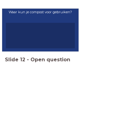
Waar kun je compost voor gebruiken?
Slide
12
-
Open question