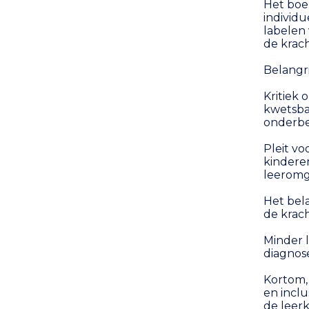
Het boek
individu
labelen 
de krac
Belangri
Kritiek 
kwetsbaa
onderbel
Pleit vo
kinderen
leeromg
Het bela
de krac
Minder 
diagnose
Kortom,
en inclu
de leerk