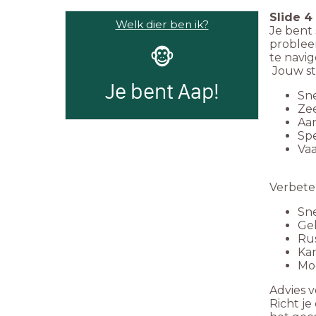
Slide
4
Welk dier ben ik?
Je bent 
problee
🐵
te navig
Jouw st
Je bent Aap!
Sne
Zee
Aa
Spe
Va
Verbet
Sne
Ge
Ru
Ka
Moe
Advies v
Richt je