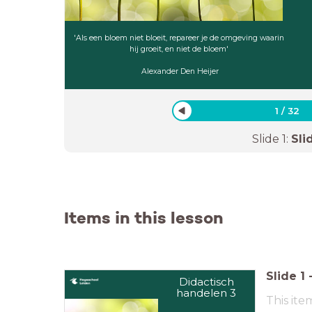
'Als een bloem niet bloeit, repareer je de omgeving waarin
hij groeit, en niet de bloem'
Alexander Den Heijer
1
/
32
Slide
1
:
Sli
Items in this lesson
Slide
1
Didactisch
handelen 3
This ite