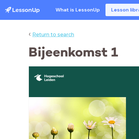
What is LessonUp
Lesson libr
‹
Return to search
Bijeenkomst 1