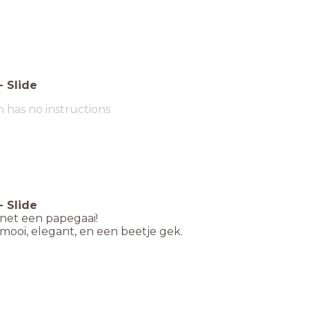
-
Slide
m has no instructions
-
Slide
 net een papegaai!
mooi, elegant, en een beetje gek.