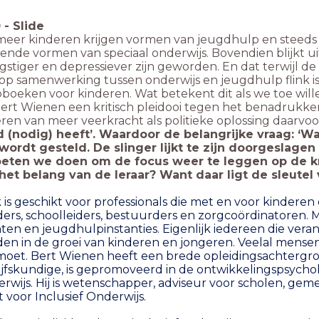
0
-
Slide
meer kinderen krijgen vormen van jeugdhulp en steed
lende vormen van speciaal onderwijs. Bovendien blijkt ui
gstiger en depressiever zijn geworden. En dat terwijl d
op samenwerking tussen onderwijs en jeugdhulp flink is
boeken voor kinderen. Wat betekent dit als we toe wille
ert Wienen een kritisch pleidooi tegen het benadrukk
en van meer veerkracht als politieke oplossing daarvoo
d (nodig) heeft’. Waardoor de belangrijke vraag: ‘Wa
wordt gesteld. De slinger lijkt te zijn doorgeslagen
eten we doen om de focus weer te leggen op de k
het belang van de leraar? Want daar ligt de sleutel
 is geschikt voor professionals die met en voor kinderen
ders, schoolleiders, bestuurders en zorgcoördinatoren.
en en jeugdhulpinstanties. Eigenlijk iedereen die vera
en in de groei van kinderen en jongeren. Veelal mensen 
moet. Bert Wienen heeft een brede opleidingsachtergr
ijfskundige, is gepromoveerd in de ontwikkelingspsychol
rwijs. Hij is wetenschapper, adviseur voor scholen, ge
t voor Inclusief Onderwijs.