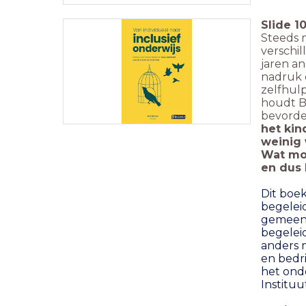
Slide
1
Steeds 
verschil
jaren an
nadruk 
zelfhulp
houdt B
bevorder
het kin
weinig 
Wat mo
en dus 
Dit boek
begelei
gemeent
begeleid
anders 
en bedr
het onde
Instituu