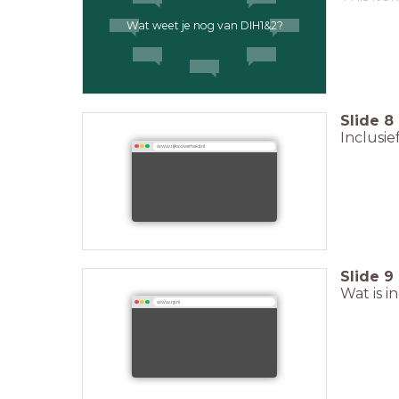
Wat weet je nog van DIH1&2?
Slide
8
Inclusie
www.rijksoverheid.nl
Slide
9
Wat is i
www.nji.nl