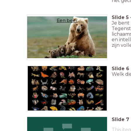
het gec
Slide
5
Een beer
Je bent
Tegenst
lichaams
en intel
zijn vol
Slide
6
Welk die
Slide
7
This ite