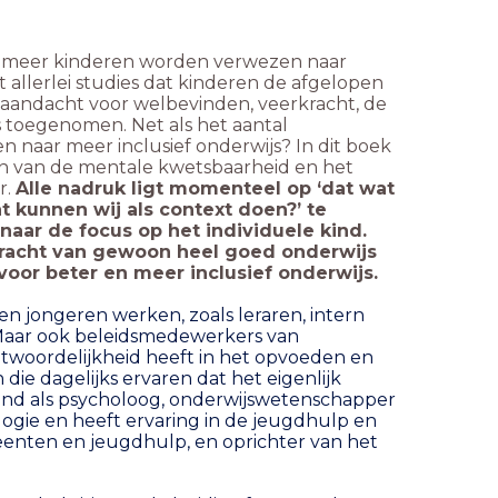
s meer kinderen worden verwezen naar
t allerlei studies dat kinderen de afgelopen
e aandacht voor welbevinden, veerkracht, de
 toegenomen. Net als het aantal
n naar meer inclusief onderwijs? In dit boek
en van de mentale kwetsbaarheid en het
r.
Alle nadruk ligt momenteel op ‘dat wat
t kunnen wij als context doen?’ te
 naar de focus op het individuele kind.
racht van gewoon heel goed onderwijs
 voor beter en meer inclusief onderwijs.
 en jongeren werken, zoals leraren, intern
 Maar ook beleidsmedewerkers van
ntwoordelijkheid heeft in het opvoeden en
die dagelijks ervaren dat het eigenlijk
ond als psycholoog, onderwijswetenschapper
ogie en heeft ervaring in de jeugdhulp en
meenten en jeugdhulp, en oprichter van het