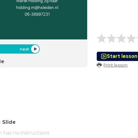
Mariël Hidding
zij/haar
hidding.m@hsleiden.nl
06-38997231
next
Start lesson
de
Print lesson
-
Slide
m has no instructions