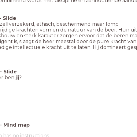
ombineerd wordt met discipline en aanhoudende aanda
-
Slide
 zelfverzekerd, ethisch, beschermend maar lomp.
rijdige krachten vormen de natuur van de beer. Hun uit
bouw en sterk karakter zorgen ervoor dat de beren makk
ligent is, slaagt de beer meestal door de pure kracht va
ledige intellectuele kracht uit te laten. Hij domineert g
-
Slide
r ben jij?
-
Mind map
m has no instructions