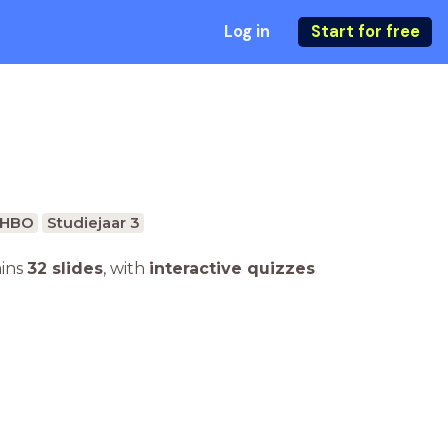
Log in
Start for free
HBO
Studiejaar 3
ains
32 slides
,
with
interactive quizzes