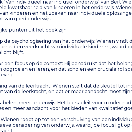
 "Van individueel naar inclusief onderwijs" van Bert Wi
ele kwetsbaarheid van kinderen in het onderwijs. Wienen
van kinderen en het zoeken naar individuele oplossingen
ht van goed onderwijs.
jke punten uit het boek zijn:
op de psychologisering van het onderwijs: Wienen vindt d
rheid en veerkracht van individuele kinderen, waardoor
icht blijft.
or een focus op de context: Hij benadrukt dat het belan
 opgroeien en leren, en dat scholen een cruciale rol sp
eving.
ng van de leerkracht: Wienen stelt dat de sleutel tot inc
ht van de leerkracht, en dat er meer aandacht moet zij
labelen, meer onderwijs: Het boek pleit voor minder na
s en meer aandacht voor het bieden van kwalitatief goe
 Wienen roept op tot een verschuiving van een individ
sieve benadering van onderwijs, waarbij de focus ligt op
racht.