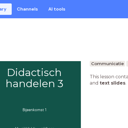
ary
Channels
AI tools
Communicatie
Didactisch
This lesson cont
handelen 3
and
text slides
.
Bijeenkomst 1