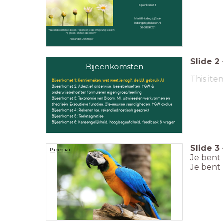
Bijeenkomst 1
Mariël Hidding
zij/haar
hidding.m@hsleiden.nl
06-38997231
'Als een bloem niet bloeit, repareer je de omgeving waarin
hij groeit, en niet de bloem'
Alexander Den Heijer
Slide
2
Bijeenkomsten
This ite
Bijeenkomst 1: Kennismaken, wat weet je nog?, de LU, gebruik AI
Bijeenkomst 2: Adaptief onderwijs, basisbehoeften, HGW &
onderwijsbehoeften formuleren eigen groep/leerling
Bijeenkomst 3: Taxonomie van Bloom, MI, uitwisselen werkvormen en
theorieën, Executieve functies, 21e-eeuwse vaardigheden, HGW cyclus
Bijeenkomst 4: Rekenen (oa. rekendiadnostisch gesprek)
Bijeenkomst 5: Taalstagnaties
Bijeenkomst 6: Kansengelijkheid, hoogbegaafdheid, feedback & vragen
Slide
3
Papegaai
Je bent
Je bent 