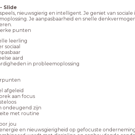
-
Slide
speels, nieuwsgierig en intelligent. Je geniet van sociale
moplossing. Je aanpasbaarheid en snelle denkvermogen h
eren.
erke punten
lle leerling
r sociaal
npasbaar
else aard
ardigheden in probleemoplossing
erpunten
l afgeleid
brek aan focus
steloos
n ondeugend zijn
ite met routine
oor jou
 energie en nieuwsgierigheid op gefocuste ondernemingen