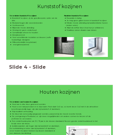
Kunststof kozijnen
Voordelen kunststof kozijnen
Nadelen kunststof kozijnen
Kunststof kozijnen zij de goedkoopste optie van de
Reparatie is lastig
drie.
Je mag geen gaten boren in kunststof kozijnen
Bestand tegen alle weersinvloeden
Minder mooie uitstraling bij karakteristieke huizen
Vochtwerend
(vinden velen)
Blijvende mooie uitstraling
Altijd dezelfde kleur (hout kun je schilderen)
Weinig tot geen onderhoud
Draaikiep ramen draaien naar binnen
Gemakkelijk schoon te houden
Inbraakwerend
Veel verschillende modellen en kleuren (zelfs
houtachtige designs!)
Milieuvriendelijk (recyclebaar)
energiebesparend
Slide
4
-
Slide
Houten kozijnen
Voordelen van houten kozijnen
Hout kan in elke kleur geleverd worden.
Hout is een natuurproduct en is duurzaam. Hout slaat Co2 op, zo komt deze Co2 niet in de atmosfeer
terecht.(aanzienlijk lager zijn dan bij kunststof of aluminium)
Prijs-kwaliteit verhouding.
De kleur kan eenvoudig aangepast worden, passend bij de meest recente trends.
De vormgeving is flexibeler; er zijn meer mogelijkheden om andere vormen te kiezen of de
profielen te verzwaren.
Een onderhoudscyclus van 10 / 15 jaar is de nieuwe standaard. Na een goede onderhoudsbeurt is het
kozijn weer als nieuw.
Isolatiewaarden zijn hoger dan bij kunststof en aluminium.
De tochtdichting is beter dan bij kunststof of aluminium,
onze houten kozijnen hebben bij deuren standaard al
een dubbele kierdichting!