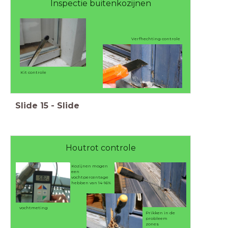
Inspectie buitenkozijnen
Verfhechting controle
Kit controle
Slide
15
-
Slide
Houtrot controle
Kozijnen mogen
een
vochtpercentage
hebben van 14-16%
vochtmeting
Prikken in de
probleem
zones