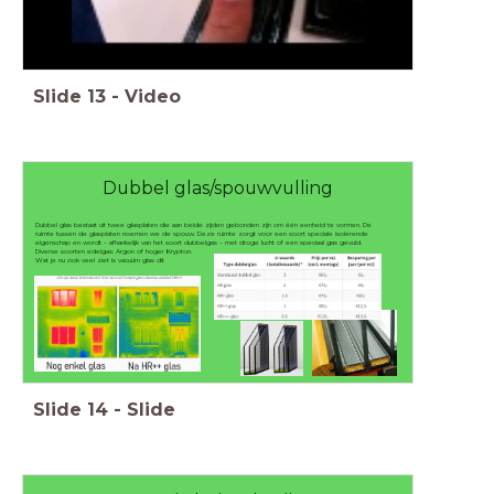
Slide
13
-
Video
Dubbel glas/spouwvulling
Dubbel glas bestaat uit twee glasplaten die aan beide zijden gebonden zijn om één eenheid te vormen. De
ruimte tussen de glasplaten noemen we de spouw. Deze ruimte zorgt voor een soort speciale isolerende
eigenschap en wordt – afhankelijk van het soort dubbelgas – met droge lucht of een speciaal gas gevuld.
Diverse soorten edelgas: Argon of hoger Krypton.
Wat je nu ook veel ziet is vacuüm glas dit
Slide
14
-
Slide