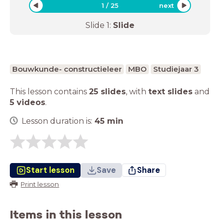
1
/
25
next
Slide
1
:
Slide
Bouwkunde- constructieleer
MBO
Studiejaar 3
This lesson contains
25 slides
,
with
text slides
and
5 videos
.
Lesson duration is:
45
min
Start lesson
Save
Share
Print lesson
Items in this lesson