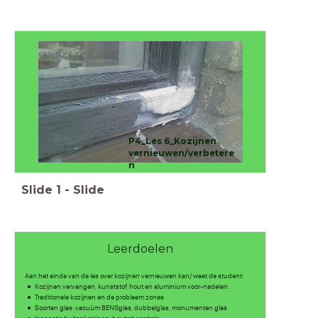
P4_Les 6_Kozijnen
vernieuwen/verbetere
n
Slide
1
-
Slide
Leerdoelen
Aan het einde van de les over kozijnen vernieuwen kan/ weet de student:
Kozijnen vervangen, kunststof, hout en aluminium voor-nadelen.
Traditionele kozijnen en de probleem zones
Soorten glas: vacuüm BENGglas, dubbelglas, monumenten glas