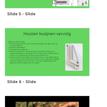
Slide
5
-
Slide
Houten kozijnen vervolg
Nadelen houten kozijnen
Houten kozijnen hebben veel onderhoud nodig en kan gaan rotten als
je dit niet bijhoudt.
Duurder dan kunststof
Gevoelig voor omgeving
Korte levensduur, Het verschil zit hem in de houtsoort. Ga je voor
hardhout dan geniet je maar liefst tot wel 75 jaar van de kozijnen. Kies je
echter voor zachthout dan zijn deze vaak na 25 jaar al op.
Waar komt het hout vandaan, FSC-keurmerk kunt u ervan uitgaan dat het
hout uit verantwoorde bossen komt. Echter is het niet altijd even duidelijk
waar hout vandaan komt en kan het zo zijn dat er illegaal gekapt hout
gebruikt is bij de productie van uw kozijnen.
Slide
6
-
Slide