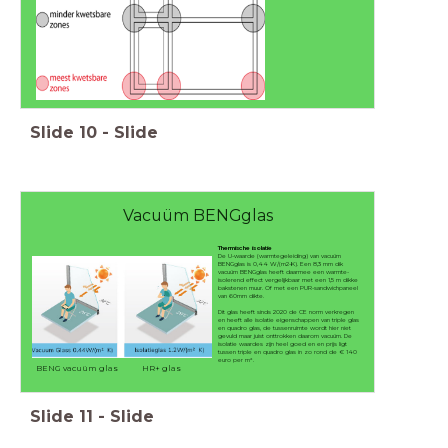
Slide
10
-
Slide
Vacuüm BENGglas
Thermische isolatie
De U-waarde (warmtegeleiding) van vacuüm
BENGglas is 0,44 W/(m2-K). Een 8,3 mm dik
vacuüm BENGglas heeft daarmee een warmte-
isolerend effect vergelijkbaar met een 1,5 m dikke
bakstenen muur. Of met een PUR-sandwichpaneel
van 60mm dikte.
Dit glas heeft sinds 2020 de CE norm verkregen
en heeft alle isolatie eigenschappen van triple glas
en quadro glas, de tussenruimte wordt hier niet
gevuld maar juist onttrokken daarom vacuüm. De
isolatie waardes zijn heel goed en en prijs ligt
tussen triple en quadro glas in zo rond de € 140
euro per m².
BENG vacuüm glas HR+ glas
Slide
11
-
Slide