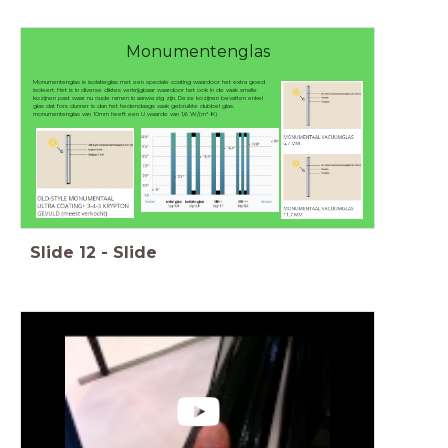
Monumentenglas
Monumentenglas is isolatieglas met een speciale coating waardoor het extra goed
isoleert. Het is in diverse diktes verkrijgbaar waardoor het ook in de vaak smalle
kozijnen past waar nu oude ramen in aanwezig zijn. Deze kozijnen bevatten enkel
glas dat fors dunner is dan het hedendaags vaak gebruikte dubbel glas.
monumentenglas van 10mm heeft een U waarde van 1,6 W/(m²·K)
Slide
12
-
Slide