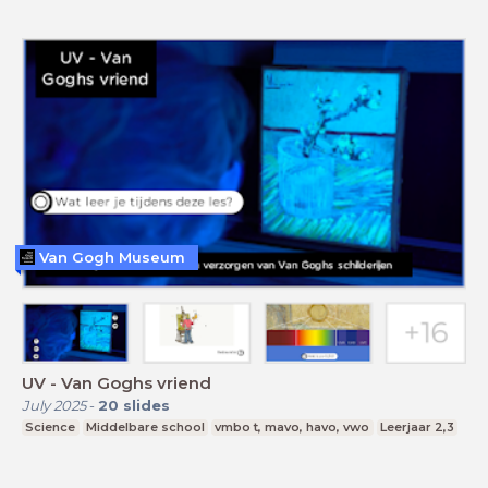
Van Gogh Museum
UV - Van Goghs vriend
July 2025
-
20
slides
Science
Middelbare school
vmbo t, mavo, havo, vwo
Leerjaar 2,3