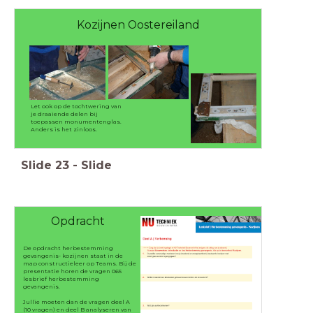
Kozijnen Oostereiland
Let ook op de tochtwering van
je draaiende delen bij
toepassen monumentenglas.
Anders is het zinloos.
Slide
23
-
Slide
Opdracht
De opdracht herbestemming
gevangenis- kozijnen staat in de
map constructieleer op Teams. Bij de
presentatie horen de vragen 065
lesbrief herbestemming
gevangenis.
Jullie moeten dan de vragen deel A
(10 vragen) en deel B analyseren van