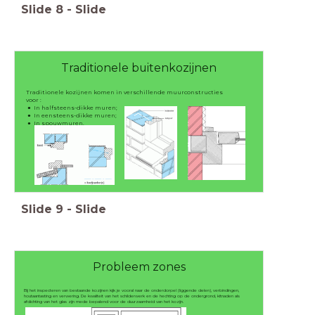
Slide
8
-
Slide
Traditionele buitenkozijnen
Traditionele kozijnen komen in verschillende muurconstructies
voor :
In halfsteens-dikke muren;
In eensteens-dikke muren;
In spouwmuren.
Slide
9
-
Slide
Probleem zones
Bij het inspecteren van bestaande kozijnen kijk je vooral naar de onderdorpel (liggende delen), verbindingen,
houtaantasting en verwering. De kwaliteit van het schilderwerk en de hechting op de ondergrond, kitnaden als
afdichting van het glas zijn mede bepalend voor de duurzaamheid van het kozijn.