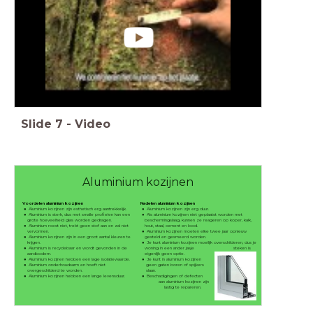
Slide
7
-
Video
Aluminium kozijnen
Voordelen aluminium kozijnen
Nadelen aluminium kozijnen
Aluminium kozijnen zijn esthetisch erg aantrekkelijk.
Aluminium kozijnen zijn erg duur.
Aluminium is sterk, dus met smalle profielen kan een
Als aluminium kozijnen niet geplaatst worden met
grote hoeveelheid glas worden gedragen.
beschermingslaag, kunnen ze reageren op koper, kalk,
Aluminium roest niet, trekt geen stof aan en zal niet
hout, staal, cement en lood.
vervormen.
Aluminium kozijnen moeten elke twee jaar opnieuw
Aluminium kozijnen zijn in een groot aantal kleuren te
gesteld en gesmeerd worden.
krijgen.
Je kunt aluminium kozijnen moeilijk overschilderen, dus je
Aluminium is recyclebaar en wordt gevonden in de
woning in een ander jasje steken is
aardbodem.
eigenlijk geen optie.
Aluminium kozijnen hebben een lage isolatiewaarde.
Je kunt in aluminium kozijnen
Aluminium onderhoudsarm en hoeft niet
geen gaten boren of spijkers
overgeschilderd te worden.
slaan.
Aluminium kozijnen hebben een lange levensduur.
Beschadigingen of defecten
aan aluminium kozijnen zijn
lastig te repareren.