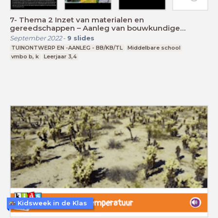
7- Thema 2 Inzet van materialen en
gereedschappen – Aanleg van bouwkundige
elementen
September 2022
-
9
slides
TUINONTWERP EN -AANLEG - BB/KB/TL
Middelbare school
vmbo b, k
Leerjaar 3,4
Kidsweek in de Klas