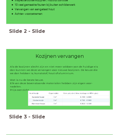
Inspectie buitenkozijnen, houtrot controle
10 veel gemaakte fouten bij buiten schilderwerk
Vervangen van aangetast hout
Achter- voorzetramen
Slide
2
-
Slide
Kozijnen vervangen
Als de kozijnen slecht zijn en niet meer voldoen aan de huidige eis
dan kunnen we deze vervangen voor nieuwe kozijnen. De keuze die
we dan hebben is; kunststof, hout of aluminium.
Wat is nu de beste keuze.
Elk van deze bovenstaande materialen hebben zijn eigen voor-
nadelen.
Prijs overzicht
Slide
3
-
Slide