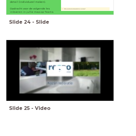
detail (individueel maken).
Opdracht voor de volgende les
inleveren in jullie map op Teams
Slide
24
-
Slide
Slide
25
-
Video