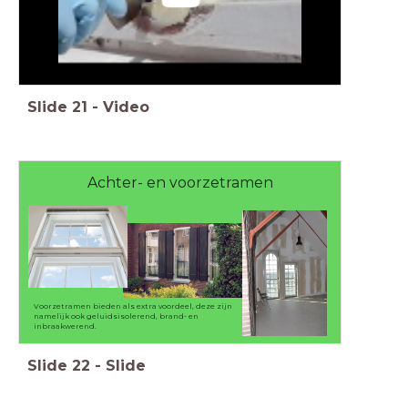
Slide
21
-
Video
Achter- en voorzetramen
Voorzetramen bieden als extra voordeel, deze zijn
namelijk ook geluidsisolerend, brand- en
inbraakwerend.
Slide
22
-
Slide