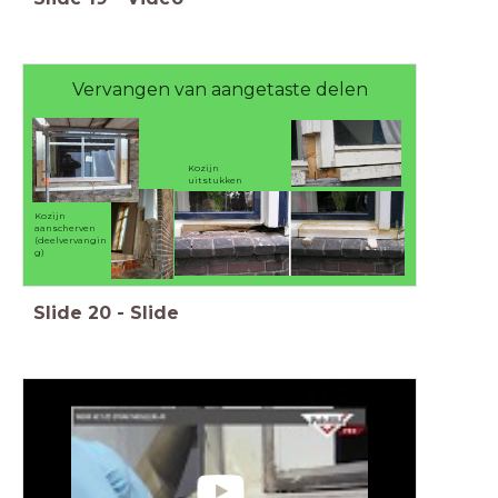
Vervangen van aangetaste delen
Kozijn
uitstukken
Kozijn
aanscherven
(deelvervangin
g)
Slide
20
-
Slide