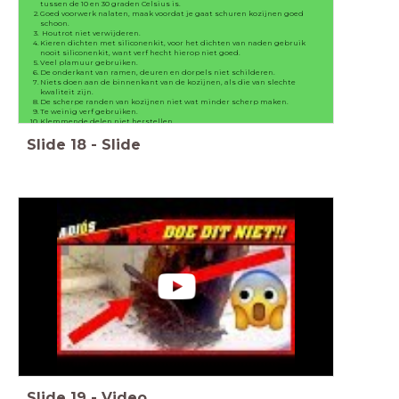
tussen de 10 en 30 graden Celsius is.
Goed voorwerk nalaten, maak voordat je gaat schuren kozijnen goed
schoon.
Houtrot niet verwijderen.
Kieren dichten met siliconenkit, voor het dichten van naden gebruik
nooit siliconenkit, want verf hecht hierop niet goed.
Veel plamuur gebruiken.
De onderkant van ramen, deuren en dorpels niet schilderen.
Niets doen aan de binnenkant van de kozijnen, als die van slechte
kwaliteit zijn.
De scherpe randen van kozijnen niet wat minder scherp maken.
Te weinig verf gebruiken.
Klemmende delen niet herstellen
Slide
18
-
Slide
Slide
19
-
Video