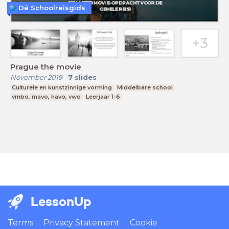
Dé Schoolreisgids
Prague the movie
November 2019
-
7
slides
Culturele en kunstzinnige vorming
Middelbare school
vmbo, mavo, havo, vwo
Leerjaar 1-6
LessonUp
Terms
Privacy Statement
Cookie