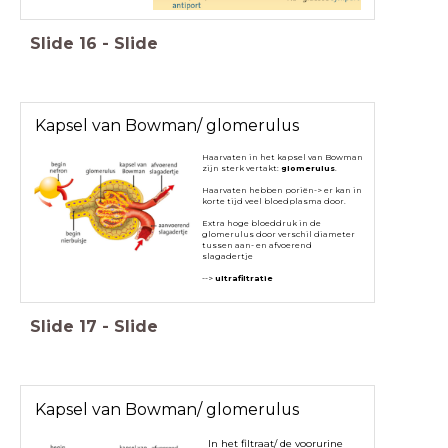
Slide
16
-
Slide
Kapsel van Bowman/ glomerulus
Haarvaten in het kapsel van Bowman
zijn sterk vertakt:
glomerulus
.
Haarvaten hebben poriën-> er kan in
korte tijd veel bloedplasma door.
Extra hoge bloeddruk in de
glomerulus door verschil diameter
tussen aan- en afvoerend
slagadertje
-->
ultrafiltratie
Slide
17
-
Slide
Kapsel van Bowman/ glomerulus
In het filtraat/ de voorurine