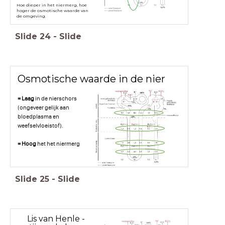
Hoe dieper in het niermerg, hoe
hoger de osmotische waarde van
de omgeving.
Slide
24
-
Slide
Osmotische waarde in de nier
= Laag
in de nierschors
(ongeveer gelijk aan
bloedplasma en
weefselvloeistof).
= Hoog
het het niermerg
Slide
25
-
Slide
Lis van Henle -