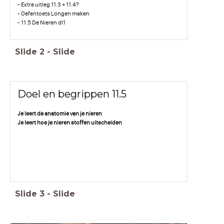
- Extra uitleg 11.3 + 11.4?
- Oefentoets Longen maken
- 11.5 De Nieren dl1
Slide
2
-
Slide
Doel en begrippen 11.5
Je leert de anatomie van je nieren
Je leert hoe je nieren stoffen uitscheiden
Slide
3
-
Slide