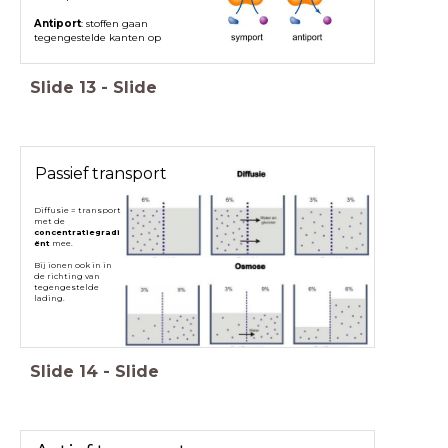
Antiport
: stoffen gaan
tegengestelde kanten op
Slide
13
-
Slide
Passief transport
Diffusie = transport
met de
concentratiegradi
ënt
mee.
Bij ionen ook in in
de richting van
tegengestelde
lading.
Slide
14
-
Slide