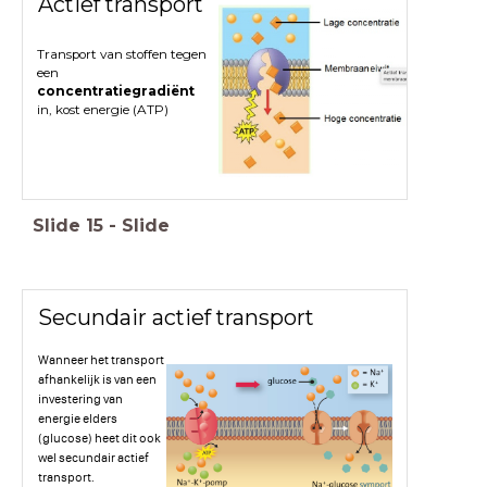
Actief transport
Transport van stoffen tegen
een
concentratiegradiënt
in, kost energie (ATP)
Slide
15
-
Slide
Secundair actief transport
Wanneer het transport
afhankelijk is van een
investering van
energie elders
(glucose) heet dit ook
wel secundair actief
transport.