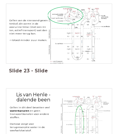
Cellen van de nierwand geven
NH3 af, dit vormt in de
voorurine NH4+ (met een H+
ion, actief transport) wat dan
niet meer terug kan.
-> bloed minder zuur maken.
Slide
23
-
Slide
Lis van Henle -
dalende been
Cellen in dit deel bevatten veel
waterkanalen
en geen
transportkanalen voor andere
stoffen.
Osmose zorgt voor
terugresorptie water in de
weefselvloeistof .