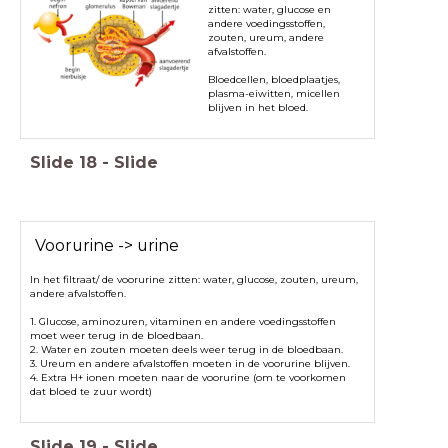
zitten: water, glucose en
andere voedingsstoffen,
zouten, ureum, andere
afvalstoffen.
Bloedcellen, bloedplaatjes,
plasma-eiwitten, micellen
blijven in het bloed.
Slide
18
-
Slide
Voorurine -> urine
In het filtraat/ de voorurine zitten: water, glucose, zouten, ureum,
andere afvalstoffen.
1. Glucose, aminozuren, vitaminen en andere voedingsstoffen
moet weer terug in de bloedbaan.
2. Water en zouten moeten deels weer terug in de bloedbaan.
3. Ureum en andere afvalstoffen moeten in de voorurine blijven.
4. Extra H+ ionen moeten naar de voorurine (om te voorkomen
dat bloed te zuur wordt)
Slide
19
-
Slide