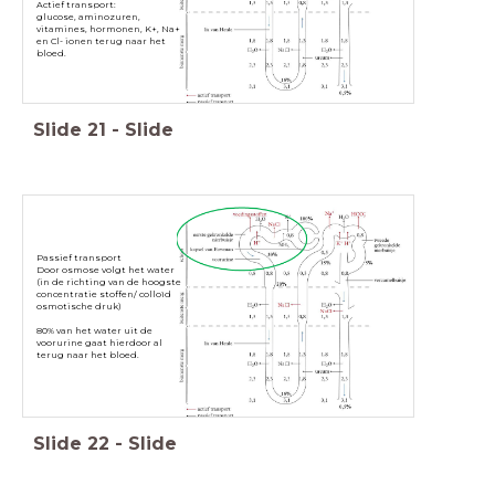
Actief transport:
glucose, aminozuren,
vitamines, hormonen, K+, Na+
en Cl- ionen terug naar het
bloed.
Slide
21
-
Slide
Passief transport
Door osmose volgt het water
(in de richting van de hoogste
concentratie stoffen/ colloïd
osmotische druk)
80% van het water uit de
voorurine gaat hierdoor al
terug naar het bloed.
Slide
22
-
Slide