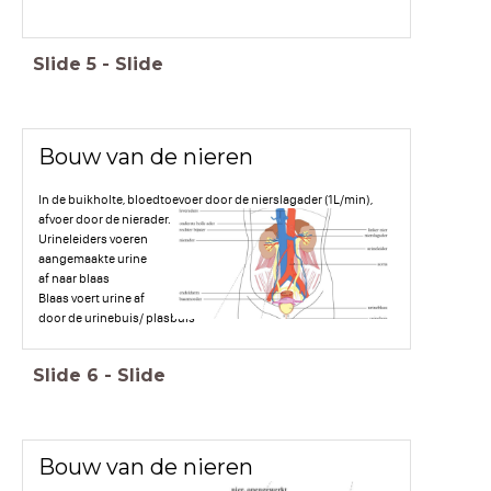
Slide
5
-
Slide
Bouw van de nieren
In de buikholte, bloedtoevoer door de nierslagader (1L/min),
afvoer door de nierader.
Urineleiders voeren
aangemaakte urine
af naar blaas
Blaas voert urine af
door de urinebuis/ plasbuis
Slide
6
-
Slide
Bouw van de nieren