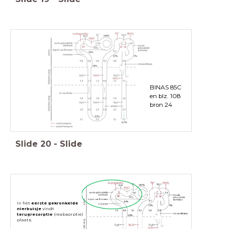
BINAS 85C
en blz. 108
bron 24
Slide
20
-
Slide
In het
eerste gekronkelde
nierbuisje
vindt
terugresorptie
(reabsorptie)
plaats.