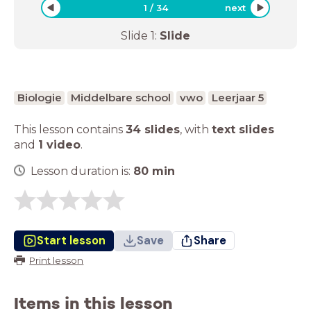
1
/
34
next
Slide
1
:
Slide
Biologie
Middelbare school
vwo
Leerjaar 5
This lesson contains
34 slides
,
with
text slides
and
1 video
.
Lesson duration is:
80
min
Start lesson
Save
Share
Print lesson
Items in this lesson