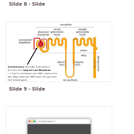
Slide
8
-
Slide
Glomerulus
(bundel haarvaten)
binnen een
kapsel van Bowman
--> hierin ontstaat zo'n 180 L voorurine
per dag, waarvan 99% weer terug naar
het bloed gaat.
Slide
9
-
Slide
biologiepagina.nl