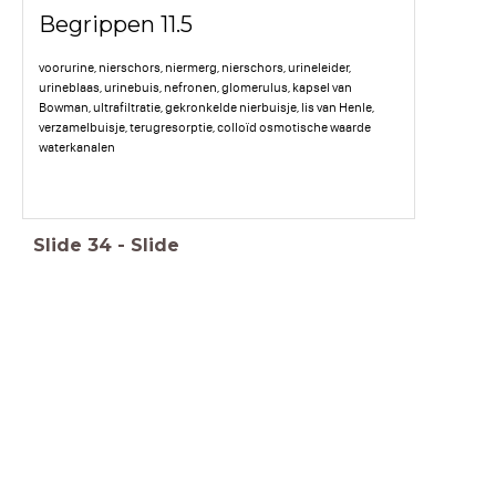
Begrippen 11.5
voorurine, nierschors, niermerg, nierschors, urineleider,
urineblaas, urinebuis, nefronen, glomerulus, kapsel van
Bowman, ultrafiltratie, gekronkelde nierbuisje, lis van Henle,
verzamelbuisje, terugresorptie, colloïd osmotische waarde
waterkanalen
Slide
34
-
Slide