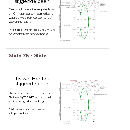
stijgende been
Dun deel: passief transport Na+
en Cl- naar buiten: osmotische
waarde weefselvloeistof stijgt/
voorurine daalt.
In dit deel wordt ook ureum uit
de weefselvloeistof gehaald.
Slide
26
-
Slide
Lis van Henle -
stijgende been
Dikke deel: actief transport van
Na+ via
symport
samen met
en Cl- (volgt door lading)
Géén transport van water uit
stijgende been!