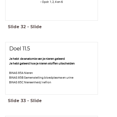
- Opdr. 1, 2, 4 en 6
Slide
32
-
Slide
Doel 11.5
Je hebt de anatomie van je nieren geleerd
Je hebt geleerd hoe je nieren stoffen uitscheiden
BINAS 85A Nieren
BINAS 85B Samenstelling bloedplasma en urine
BINAS 85C Niereenheid/ nefron
Slide
33
-
Slide