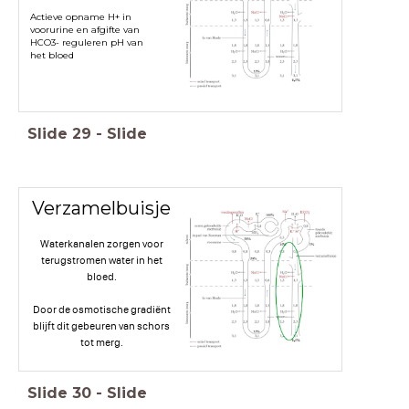
Actieve opname H+ in
voorurine en afgifte van
HCO3- reguleren pH van
het bloed
Slide
29
-
Slide
Verzamelbuisje
Waterkanalen zorgen voor
terugstromen water in het
bloed.
Door de osmotische gradiënt
blijft dit gebeuren van schors
tot merg.
Slide
30
-
Slide