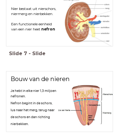
Nier bestaat uit nierschors,
niermerg en nierbekken.
Een functionele eenheid
van een nier heet
nefron
Slide
7
-
Slide
Bouw van de nieren
Je hebt in elke nier 1,3 miljoen
nefronen.
Nefron begint in de schors,
lus naar het merg, terug naar
de schors en dan richting
nierbekken.