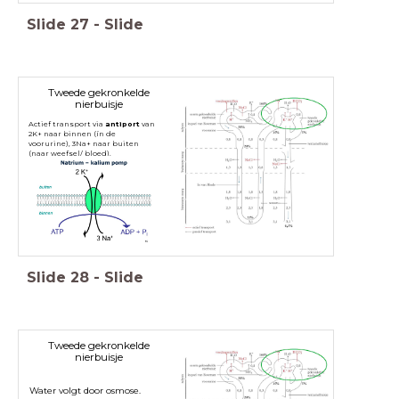
Slide
27
-
Slide
Tweede gekronkelde
nierbuisje
Actief transport via
antiport
van
2K+ naar binnen (ín de
voorurine), 3Na+ naar buiten
(naar weefsel/ bloed).
Slide
28
-
Slide
Tweede gekronkelde
nierbuisje
Water volgt door osmose.