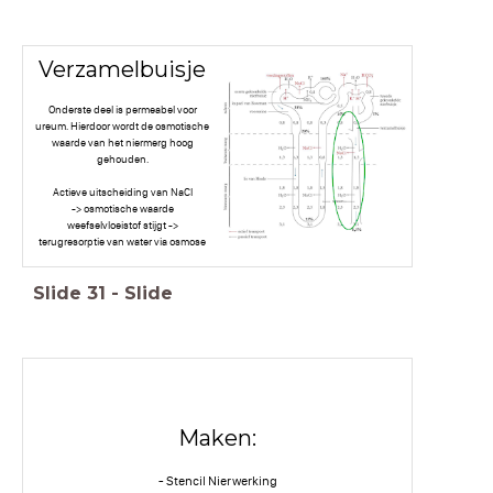
Verzamelbuisje
Onderste deel is permeabel voor
ureum. Hierdoor wordt de osmotische
waarde van het niermerg hoog
gehouden.
Actieve uitscheiding van NaCl
-> osmotische waarde
weefselvloeistof stijgt ->
terugresorptie van water via osmose
Slide
31
-
Slide
Maken:
- Stencil Nierwerking