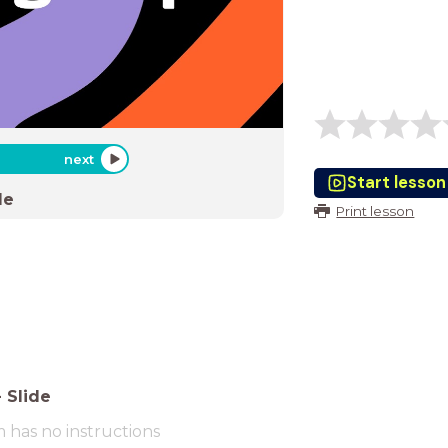
next
Start lesson
de
Print lesson
-
Slide
m has no instructions