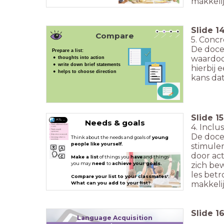
makkelij
Slide
1
Compare
5. Conc
De doce
Prepare a list:
waardoo
thoughts into action
write down brief statements
hierbij
helps to choose direction
kans dat
Slide
15
ATL: ....
Needs & goals
4. Inclu
De docen
Think about the needs and goals of
young
people like yourself.
stimule
door act
Make a list
of things you
have
and things
zich bew
you may
need
to
achieve your goals.
les bet
Compare your list to your classmates'.
makkelij
What can you add to your list?
Slide
1
Language Acquisition