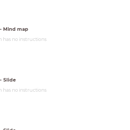
-
Mind map
m has no instructions
-
Slide
m has no instructions