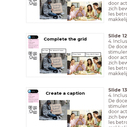
door act
zich bew
les bet
makkelij
Slide
12
ATL: ....
Complete the grid
4. Inclu
De docen
stimule
He has
He doesn't have
They have
They don't have
door act
zich bew
les bet
makkelij
Slide
13
ATL: ....
Create a caption
4. Inclu
De docen
stimule
door act
zich bew
les bet