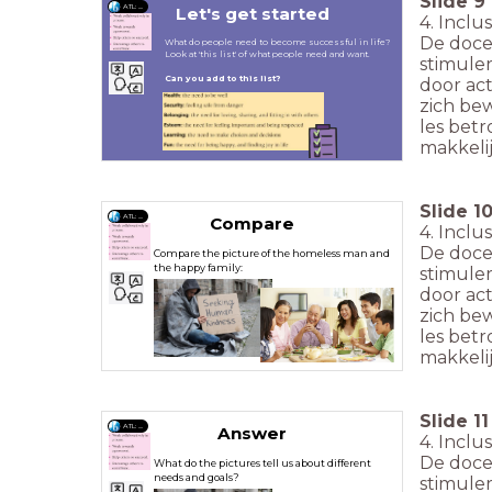
Slide
9
ATL: ....
Let's get started
4. Inclu
De docen
What do people need to become successful in life?
Look at 'this list' of what people need and want.
stimule
Can you add to this list?
door act
zich bew
les bet
makkelij
Slide
1
ATL: ....
Compare
4. Inclu
De docen
Compare the picture of the homeless man and
the happy family:
stimule
door act
zich bew
les bet
makkelij
Slide
11
ATL: ....
Answer
4. Inclu
De docen
What do the pictures tell us about different
needs and goals?
stimule