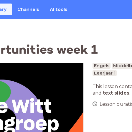
ary
Channels
AI tools
ortunities week 1
Engels
Middelb
Leerjaar 1
This lesson cont
and
text slides
.
Lesson duratio