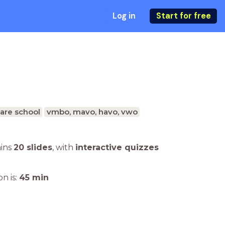
Log in
Start for free
are school
vmbo, mavo, havo, vwo
ains
20 slides
,
with
interactive quizzes
n is:
45
min