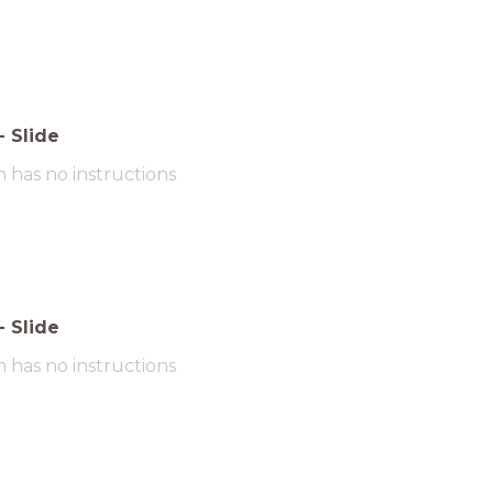
-
Slide
m has no instructions
-
Slide
m has no instructions