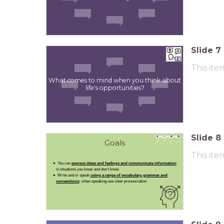
Slide
7
This ite
What comes to mind when you think about
life's opportunities?
Slide
8
Goals
This ite
You can
express
ideas and feelings and communicate information
in situations you know and don't know
Write and or speak
using a range of vocabulary. grammar and
conventions;
when speaking use clear pronunciation.