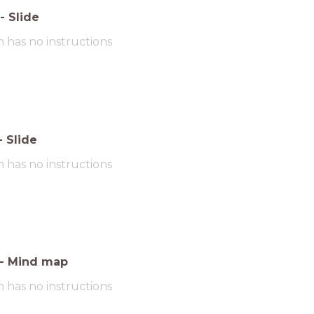
-
Slide
m has no instructions
-
Slide
m has no instructions
-
Mind map
m has no instructions