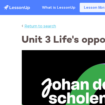
What is LessonUp
Lesson libr
‹
Return to search
Unit 3 Life's opp