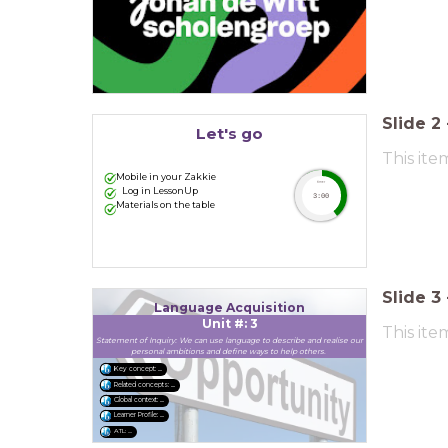
Slide
2
Let's go
This ite
Mobile in your Zakkie
timer
Log in LessonUp
3:00
Materials on the table
Slide
3
Language Acquisition
Unit #: 3
This ite
Statement of Inquiry: We can use language to describe and realise our
personal ambitions and define ways to help others.
Key concept: ....
Related concepts: ....
Global context: ....
Learner Profile: ....
ATL: ....