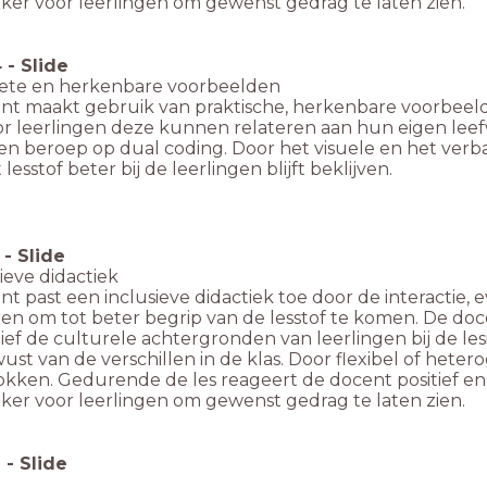
ker voor leerlingen om gewenst gedrag te laten zien.
4
-
Slide
rete en herkenbare voorbeelden
nt maakt gebruik van praktische, herkenbare voorbeelde
r leerlingen deze kunnen relateren aan hun eigen leef
 een beroep op dual coding. Door het visuele en het ver
 lesstof beter bij de leerlingen blijft beklijven.
-
Slide
sieve didactiek
t past een inclusieve didactiek toe door de interactie, ev
ren om tot beter begrip van de lesstof te komen. De do
ief de culturele achtergronden van leerlingen bij de le
ust van de verschillen in de klas. Door flexibel of hetero
rokken. Gedurende de les reageert de docent positief e
ker voor leerlingen om gewenst gedrag te laten zien.
6
-
Slide