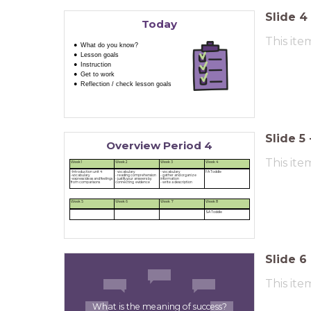
Slide
4
Today
This ite
What do you know?
Lesson goals
Instruction
Get to work
Reflection / check lesson goals
Slide
5
Overview Period 4
This ite
Week 1
Week 2
Week 3
Week 4
-Introduction unit 4
- vocabulary
- vocabulary
FA Toddle
-vocabulary
- reading comprehension
- gather and organize
-express ideas and feelings
- justify your answers by
information
from comparisons
connecting evidence
- write a description
Week 5
Week 6
Week 7
Week 8
SA Toddle
Slide
6
This ite
What is the meaning of success?