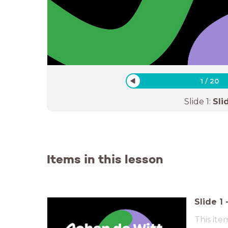
1
/
20
Slide
1
:
Sli
Items in this lesson
Slide
1
This ite