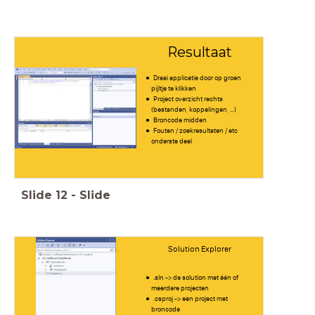
Resultaat
Draai applicatie door op groen
pijltje te klikken
Project overzicht rechts
(bestanden, koppelingen, ...)
Broncode midden
Fouten / zoekresultaten / etc
onderste deel
Slide
12
-
Slide
Solution Explorer
.sln -> de solution met één of
meerdere projecten
.csproj -> een project met
broncode