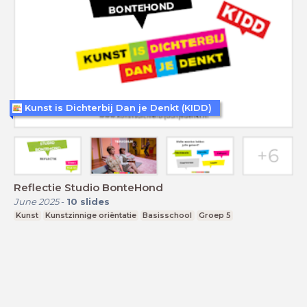
Kunst is Dichterbij Dan je Denkt (KIDD)
Reflectie Studio BonteHond
June 2025
-
10
slides
Kunst
Kunstzinnige oriëntatie
Basisschool
Groep 5