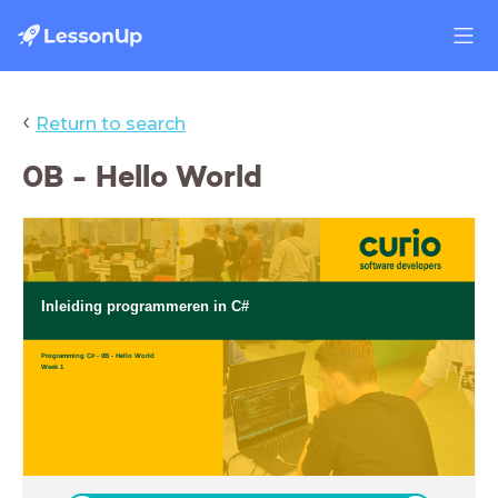
‹
Return to search
0B - Hello World
Inleiding programmeren in C#
Programming C# - 0B - Hello World
Week 1