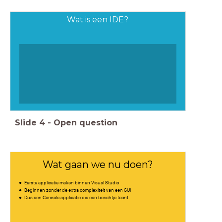
Wat is een IDE?
Slide
4
-
Open question
Wat gaan we nu doen?
Eerste applicatie maken binnen Visual Studio
Beginnen zonder de extra complexiteit van een GUI
Dus een Console applicatie die een berichtje toont