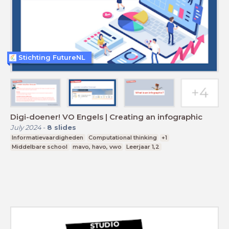
Stichting FutureNL
Digi-doener! VO Engels | Creating an infographic
July 2024
-
8
slides
Informatievaardigheden
Computational thinking
+1
Middelbare school
mavo, havo, vwo
Leerjaar 1,2