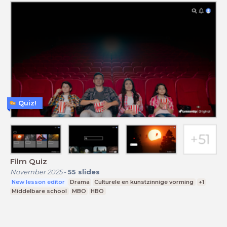
Quiz!
Film Quiz
November 2025
-
55
slides
New lesson editor
Drama
Culturele en kunstzinnige vorming
+1
Middelbare school
MBO
HBO