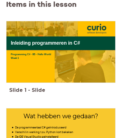
Items in this lesson
Inleiding programmeren in C#
Programming C# - 0B - Hello World
Week 1
Slide
1
-
Slide
Wat hebben we gedaan?
De programmeertaal C# geïntroduceerd
Verschil in werking t.o.v. Python kort bekeken
De IDE Visual Studio geïnstalleerd