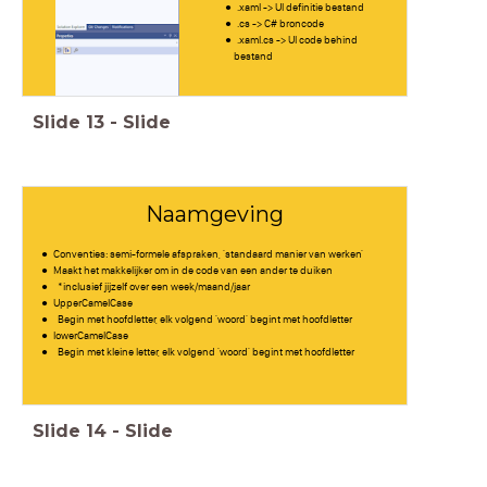
.xaml -> UI definitie bestand
.cs -> C# broncode
.xaml.cs -> UI code behind
bestand
Slide
13
-
Slide
Naamgeving
Conventies: semi-formele afspraken, 'standaard manier van werken'
Maakt het makkelijker om in de code van een ander te duiken
*inclusief jijzelf over een week/maand/jaar
UpperCamelCase
Begin met hoofdletter, elk volgend 'woord' begint met hoofdletter
lowerCamelCase
Begin met kleine letter, elk volgend 'woord' begint met hoofdletter
Slide
14
-
Slide