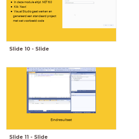
In deze module altijd .NET 6.0
Klik 'Next'
Visual Studio gaat werken en
genereerd een standaard project
met wat voorbeeld code
Slide
10
-
Slide
Eindresultaat
Slide
11
-
Slide