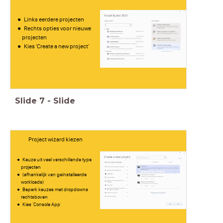
Links eerdere projecten
Rechts opties voor nieuwe
projecten
Kies 'Create a new project'
Slide
7
-
Slide
Project wizard kiezen
Keuze uit veel verschillende type
projecten
(afhankelijk van geïnstalleerde
workloads)
Beperk keuzes met dropdowns
rechtsboven
Kies 'Console App'