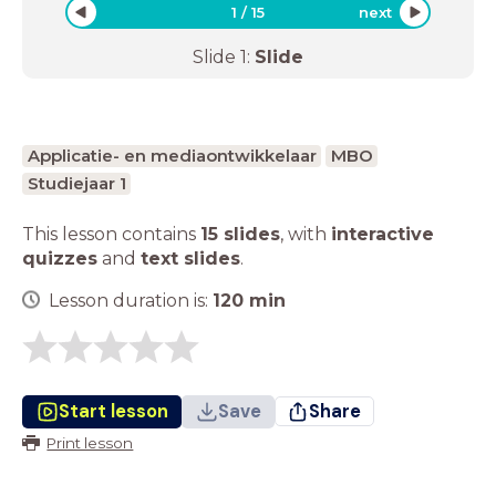
1
/
15
next
Slide
1
:
Slide
Applicatie- en mediaontwikkelaar
MBO
Studiejaar 1
This lesson contains
15 slides
,
with
interactive
quizzes
and
text slides
.
Lesson duration is:
120
min
Start lesson
Save
Share
Print lesson