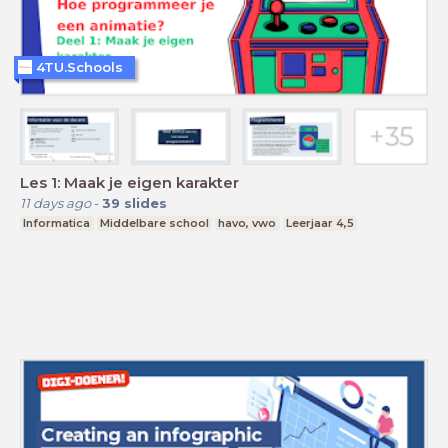
4TU.Schools
Les 1: Maak je eigen karakter
11 days ago
-
39
slides
Informatica
Middelbare school
havo, vwo
Leerjaar 4,5