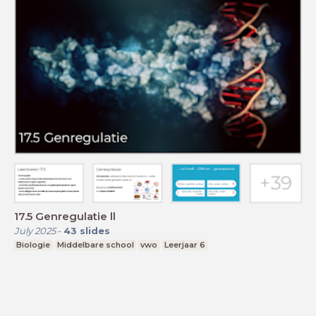
17.5 Genregulatie ll
July 2025
-
43
slides
Biologie
Middelbare school
vwo
Leerjaar 6