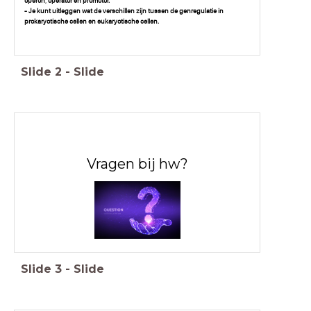
operon, operator en promotor.
- Je kunt uitleggen wat de verschillen zijn tussen de genregulatie in
prokaryotische cellen en eukaryotische cellen.
Slide
2
-
Slide
Vragen bij hw?
Slide
3
-
Slide