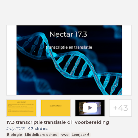
17.3 transcriptie translatie dl1 voorbereiding
July 2025
-
47
slides
Biologie
Middelbare school
vwo
Leerjaar 6