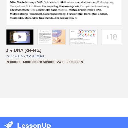
2.4 DNA (deel 2)
July 2025
-
22
slides
Biologie
Middelbare school
vwo
Leerjaar 4
LessonUp