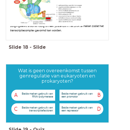
Buigingseiwit is soms nodig om een juiste lus in het DNA te maken zodat het
transcriptiecomplex gevormd kan worden.
Slide
18
-
Slide
Wat is geen overeenkomst tussen
genregulatie van eukaryoten en
prokaryoten?
Beide maken gebruik van
Beide maken gebruik van
A
B
RNA-polymerase
een promotor
Beide maken gebruik van
Beide maken gebruik van
C
D
transcriptiefactoren
een repressor
Slide
19
-
Quiz