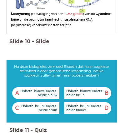
Methylering
(toevoeging van een
-CH3 groep
) van de
Cytosine-
base
bij de promotor (aanhechtingsplaats van RNA
polymerase) voorkomt de transcriptie
Slide
10
-
Slide
Na deze biologieles vermoed Elsbeth dat haar oogkleur
beïnvloed is door genomische imprinting. Welke
oogkleur zullen zij en haar ouders hebben?
Elsbeth: blauw Ouders:
Elsbeth: blauw Ouders:
A
B
beide blauw
beide bruin
Elsbeth: bruin Ouders:
Elsbeth: bruin Ouders:
C
D
beide bruin
beide blauw
Slide
11
-
Quiz