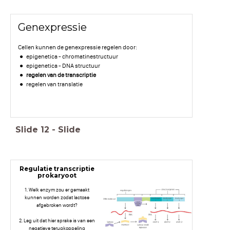
Genexpressie
Cellen kunnen de genexpressie regelen door:
epigenetica - chromatinestructuur
epigenetica - DNA structuur
regelen van de transcriptie
regelen van translatie
Slide
12
-
Slide
Regulatie transcriptie
prokaryoot
1. Welk enzym zou er gemaakt
kunnen worden zodat lactose
afgebroken wordt?
2. Leg uit dat hier sprake is van een
negatieve terugkoppeling