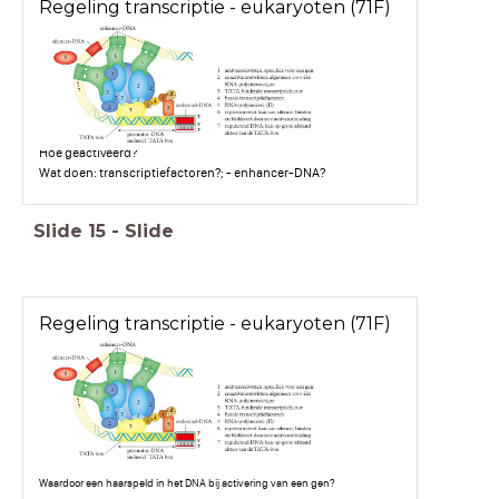
Regeling transcriptie - eukaryoten (71F)
x
Hoe geactiveerd?
Wat doen: transcriptiefactoren?; - enhancer-DNA?
Slide
15
-
Slide
Regeling transcriptie - eukaryoten (71F)
x
Waardoor een haarspeld in het DNA bij activering van een gen?