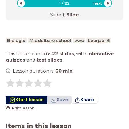
1
/
22
next
Slide
1
:
Slide
Biologie
Middelbare school
vwo
Leerjaar 6
This lesson contains
22 slides
,
with
interactive
quizzes
and
text slides
.
Lesson duration is:
60
min
Start lesson
Save
Share
Print lesson
Items in this lesson