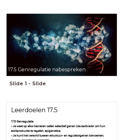
17.5 Genregulatie nabespreken
Slide
1
-
Slide
Leerdoelen 17.5
17.5 Genregulatie
- Je weet op elke manieren cellen selectief genen (de-)activeren om hun
eiwitproductie te regelen; epigenetica.
- Je kunt het verschil tussen structuur- en regulatorgenen benoemen;