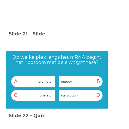
Slide
21
-
Slide
Op welke plek langs het mRNA begint
het ribosoom met de eiwitsynthese?
A
B
promotor
tatabox
C
D
operator
startcodon
Slide
22
-
Quiz